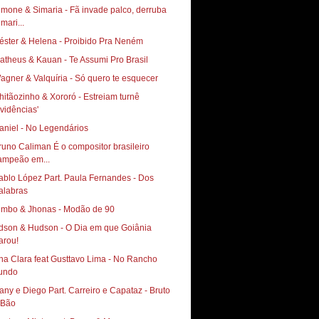
imone & Simaria - Fã invade palco, derruba
mari...
éster & Helena - Proibido Pra Neném
atheus & Kauan - Te Assumi Pro Brasil
agner & Valquíria - Só quero te esquecer
hitãozinho & Xororó - Estreiam turnê
Evidências'
aniel - No Legendários
runo Caliman É o compositor brasileiro
ampeão em...
ablo López Part. Paula Fernandes - Dos
alabras
imbo & Jhonas - Modão de 90
dson & Hudson - O Dia em que Goiânia
arou!
na Clara feat Gusttavo Lima - No Rancho
undo
any e Diego Part. Carreiro e Capataz - Bruto
 Bão