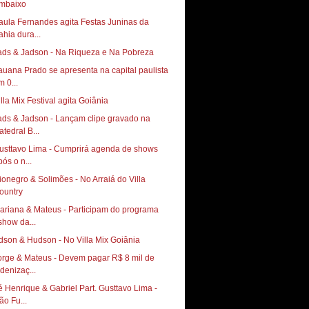
mbaixo
aula Fernandes agita Festas Juninas da
ahia dura...
ads & Jadson - Na Riqueza e Na Pobreza
auana Prado se apresenta na capital paulista
m 0...
illa Mix Festival agita Goiânia
ads & Jadson - Lançam clipe gravado na
atedral B...
usttavo Lima - Cumprirá agenda de shows
pós o n...
ionegro & Solimões - No Arraiá do Villa
ountry
ariana & Mateus - Participam do programa
show da...
dson & Hudson - No Villa Mix Goiânia
orge & Mateus - Devem pagar R$ 8 mil de
ndenizaç...
é Henrique & Gabriel Part. Gusttavo Lima -
ão Fu...