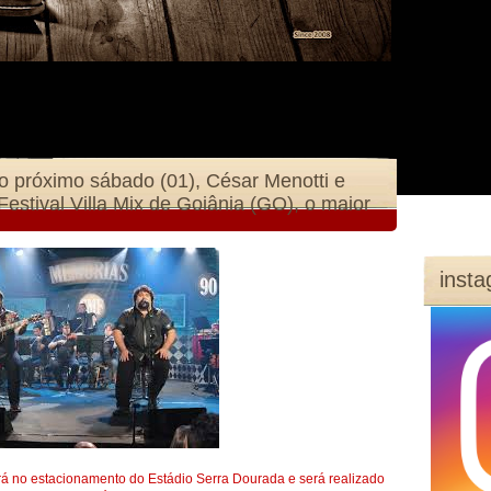
o próximo sábado (01), César Menotti e
estival Villa Mix de Goiânia (GO), o maior
inst
rá no estacionamento do Estádio Serra Dourada e será realizado