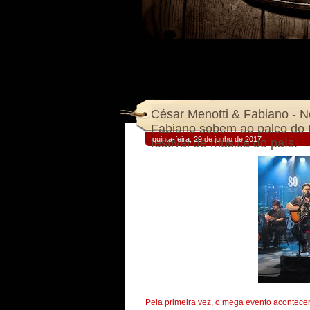
César Menotti & Fabiano - N
Fabiano sobem ao palco do F
quinta-feira, 29 de junho de 2017
festival de música do país.
Pela primeira vez, o mega evento acontece