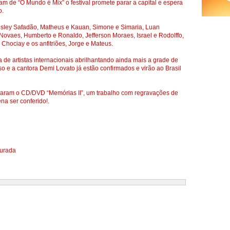
am de “O Mundo é Mix” o festival promete parar a capital e espera
o.
sley Safadão, Matheus e Kauan, Simone e Simaria, Luan
 Novaes, Humberto e Ronaldo, Jefferson Moraes, Israel e Rodolffo,
Chociay e os anfitriões, Jorge e Mateus.
a de artistas internacionais abrilhantando ainda mais a grade de
e a cantora Demi Lovato já estão confirmados e virão ao Brasil
çaram o CD/DVD “Memórias II”, um trabalho com regravações de
na ser conferido!.
ourada