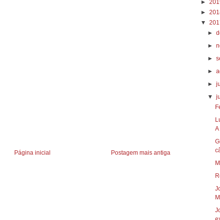
►
20
►
20
▼
20
►
d
►
n
►
s
►
a
►
j
▼
j
F
L
A 
G
c
Página inicial
Postagem mais antiga
M
R
J
Mi
J
ex