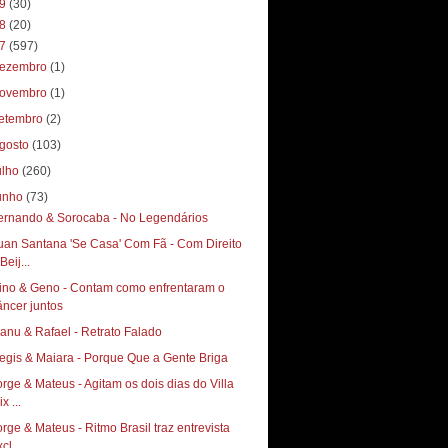
19
(30)
18
(20)
17
(597)
ezembro
(1)
ovembro
(1)
etembro
(2)
gosto
(103)
ulho
(260)
unho
(73)
ernando & Sorocaba - No Legendários
uan Santana 'Se Casa' Com Fã - Com Direito
Beij...
ino & Geno - Contam como enfrentaram o
âncer juntos
anu & Rafael - Retrato Falado
egis & Maiara - Porque Que a Gente Briga
orge & Mateus - Agitam os dois dias do Villa
x ...
orge & Mateus - Ritmo Brasil traz entrevista
cl...