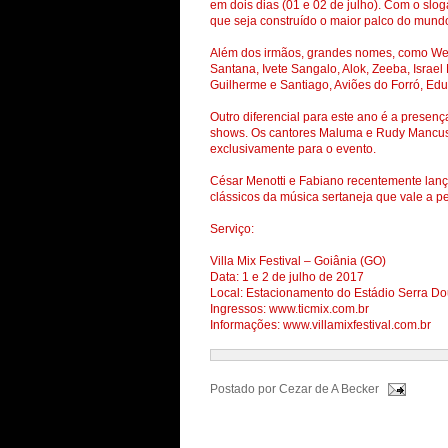
em dois dias (01 e 02 de julho). Com o slog
que seja construído o maior palco do mund
Além dos irmãos, grandes nomes, como We
Santana, Ivete Sangalo, Alok, Zeeba, Israel
Guilherme e Santiago, Aviões do Forró, Edu 
Outro diferencial para este ano é a presenç
shows. Os cantores Maluma e Rudy Mancuso 
exclusivamente para o evento.
César Menotti e Fabiano recentemente lan
clássicos da música sertaneja que vale a pe
Serviço:
Villa Mix Festival – Goiânia (GO)
Data: 1 e 2 de julho de 2017
Local: Estacionamento do Estádio Serra D
Ingressos: www.ticmix.com.br
Informações: www.villamixfestival.com.br
Postado por
Cezar de A Becker