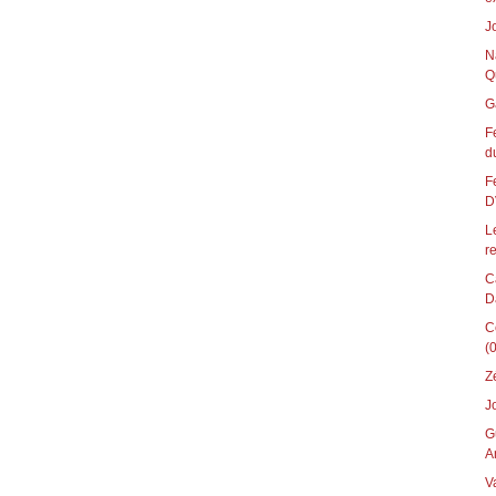
J
N
Q
G
F
du
F
D
L
re
C
D
C
(0
Z
J
G
A
V