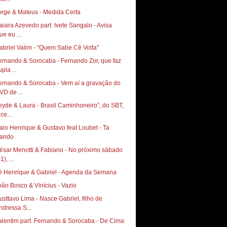
orge & Mateus - Medida Certa
aiara Azevedo part. Ivete Sangalo - Avisa
ue eu ...
abriel Valim - ''Quem Sabe Cê Volta''
ernando & Sorocaba - Fernando Zor, que faz
pla ...
ernando & Sorocaba - Vem aí a gravação do
VD de ...
eyde & Laura - Brasil Caminhoneiro”, do SBT,
ce...
aio Henrique & Gustavo feat Loubet - Ta
ando
ésar Menotti & Fabiano - No próximo sábado
1), ...
é Henrique & Gabriel - Agenda da Semana
oão Bosco & Vinícius - Vazio
usttavo Lima - Nasce Gabriel, filho de
ndressa S...
alentim part. Fernando & Sorocaba - De Cima