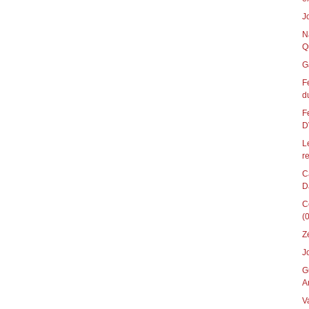
J
N
Q
G
F
du
F
D
L
re
C
D
C
(0
Z
J
G
A
V