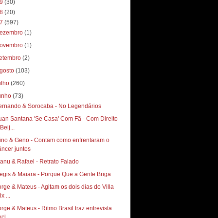
19
(30)
18
(20)
17
(597)
ezembro
(1)
ovembro
(1)
etembro
(2)
gosto
(103)
ulho
(260)
unho
(73)
ernando & Sorocaba - No Legendários
uan Santana 'Se Casa' Com Fã - Com Direito
Beij...
ino & Geno - Contam como enfrentaram o
âncer juntos
anu & Rafael - Retrato Falado
egis & Maiara - Porque Que a Gente Briga
orge & Mateus - Agitam os dois dias do Villa
x ...
orge & Mateus - Ritmo Brasil traz entrevista
cl...