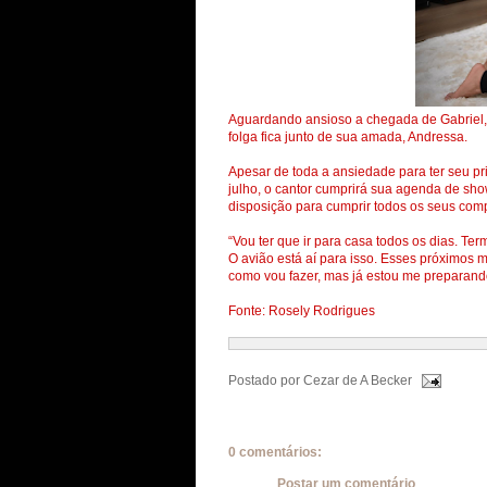
Aguardando ansioso a chegada de Gabriel, 
folga fica junto de sua amada, Andressa.
Apesar de toda a ansiedade para ter seu pr
julho, o cantor cumprirá sua agenda de sho
disposição para cumprir todos os seus com
“Vou ter que ir para casa todos os dias. Ter
O avião está aí para isso. Esses próximos 
como vou fazer, mas já estou me preparando
Fonte: Rosely Rodrigues
Postado por
Cezar de A Becker
0 comentários:
Postar um comentário