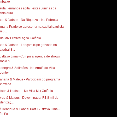
mbaixo
aula Fernandes agita Festas Juninas da
ahia dura...
ads & Jadson - Na Riqueza e Na Pobreza
auana Prado se apresenta na capital paulista
m 0...
illa Mix Festival agita Goiânia
ads & Jadson - Lançam clipe gravado na
atedral B...
usttavo Lima - Cumprirá agenda de shows
pós o n...
ionegro & Solimões - No Arraiá do Villa
ountry
ariana & Mateus - Participam do programa
show da...
dson & Hudson - No Villa Mix Goiânia
orge & Mateus - Devem pagar R$ 8 mil de
ndenizaç...
é Henrique & Gabriel Part. Gusttavo Lima -
ão Fu...