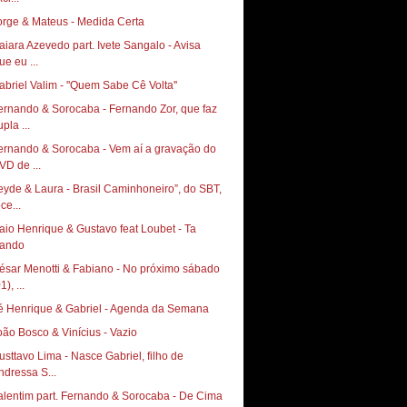
orge & Mateus - Medida Certa
aiara Azevedo part. Ivete Sangalo - Avisa
ue eu ...
abriel Valim - ''Quem Sabe Cê Volta''
ernando & Sorocaba - Fernando Zor, que faz
pla ...
ernando & Sorocaba - Vem aí a gravação do
VD de ...
eyde & Laura - Brasil Caminhoneiro”, do SBT,
ce...
aio Henrique & Gustavo feat Loubet - Ta
ando
ésar Menotti & Fabiano - No próximo sábado
1), ...
é Henrique & Gabriel - Agenda da Semana
oão Bosco & Vinícius - Vazio
usttavo Lima - Nasce Gabriel, filho de
ndressa S...
alentim part. Fernando & Sorocaba - De Cima