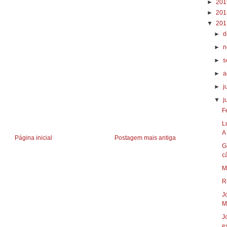
►
20
►
20
▼
20
►
d
►
n
►
s
►
a
►
j
▼
j
F
L
A 
Página inicial
Postagem mais antiga
G
c
M
R
J
Mi
J
ex