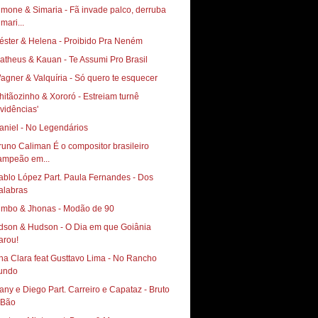
imone & Simaria - Fã invade palco, derruba
mari...
éster & Helena - Proibido Pra Neném
atheus & Kauan - Te Assumi Pro Brasil
agner & Valquíria - Só quero te esquecer
hitãozinho & Xororó - Estreiam turnê
Evidências'
aniel - No Legendários
runo Caliman É o compositor brasileiro
ampeão em...
ablo López Part. Paula Fernandes - Dos
alabras
imbo & Jhonas - Modão de 90
dson & Hudson - O Dia em que Goiânia
arou!
na Clara feat Gusttavo Lima - No Rancho
undo
any e Diego Part. Carreiro e Capataz - Bruto
 Bão