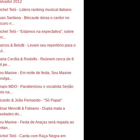
alvador 2012
ichel Teló - Lidera ranking musical italiano
uan Santana - Blecaute deixa o cantor no
scuro n...
ichel Teló - “Estamos na expectativa”, sobre
c...
arcos & Belutti - Levam seu repertório para o
l...
aria Cecília & Rodolfo - Reúnem cerca de 8
l pe...
eu Maxixe - Em noite de festa, Seu Maxixe
vulga...
rupo MDO - Parabenizou o vocalista Serjão
lo na...
icardo & João Fernando - "Só Papai"
ésar Menotti & Fabiano - Dupla mata a
audades do...
eu Maxixe - Festa de Araças será regada ao
rtan...
ichel Teló - Canta com Raça Negra em