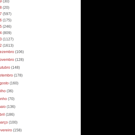
19
(30)
18
(20)
17
(597)
16
(175)
15
(246)
14
(809)
13
(1127)
12
(1613)
ezembro
(106)
ovembro
(128)
utubro
(148)
etembro
(178)
gosto
(160)
ulho
(36)
unho
(70)
aio
(136)
bril
(186)
arço
(100)
evereiro
(158)