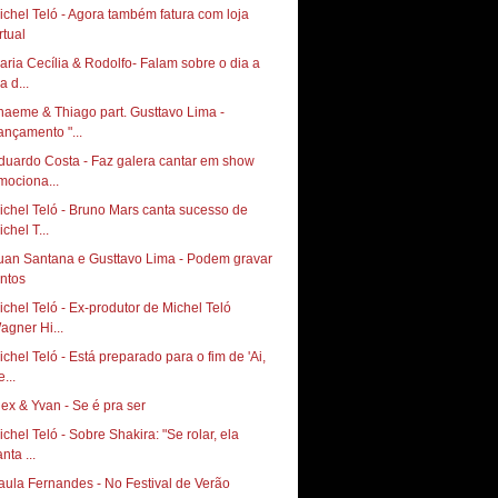
ichel Teló - Agora também fatura com loja
rtual
aria Cecília & Rodolfo- Falam sobre o dia a
a d...
haeme & Thiago part. Gusttavo Lima -
ançamento "...
duardo Costa - Faz galera cantar em show
mociona...
ichel Teló - Bruno Mars canta sucesso de
chel T...
uan Santana e Gusttavo Lima - Podem gravar
untos
ichel Teló - Ex-produtor de Michel Teló
agner Hi...
ichel Teló - Está preparado para o fim de 'Ai,
...
lex & Yvan - Se é pra ser
ichel Teló - Sobre Shakira: "Se rolar, ela
nta ...
aula Fernandes - No Festival de Verão