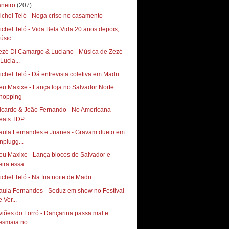
aneiro
(207)
ichel Teló - Nega crise no casamento
ichel Teló - Vida Bela Vida 20 anos depois,
úsic...
ezé Di Camargo & Luciano - Música de Zezé
Lucia...
ichel Teló - Dá entrevista coletiva em Madri
eu Maxixe - Lança loja no Salvador Norte
icardo & João Fernando - No Americana
aula Fernandes e Juanes - Gravam dueto em
nplugg...
eu Maxixe - Lança blocos de Salvador e
eira essa...
ichel Teló - Na fria noite de Madri
aula Fernandes - Seduz em show no Festival
 Ver...
viões do Forró - Dançarina passa mal e
esmaia no...