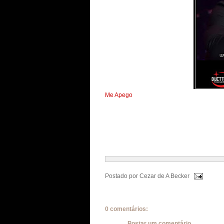
Me Apego
Postado por
Cezar de A Becker
0 comentários:
Postar um comentário