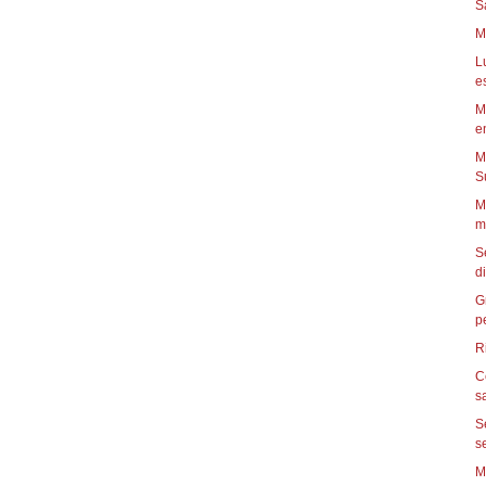
S
M
L
e
M
en
M
Su
M
mi
S
di
G
pe
R
C
s
S
se
M