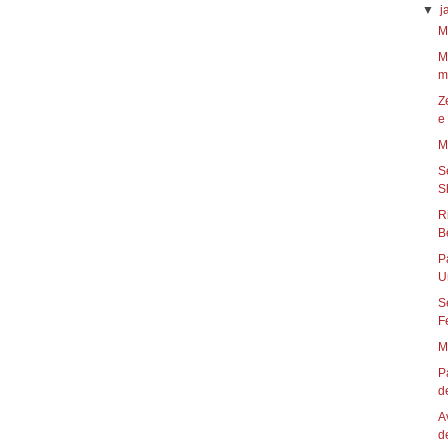
▼
j
M
M
m
Z
e 
M
S
R
P
U
S
F
M
P
de
A
d