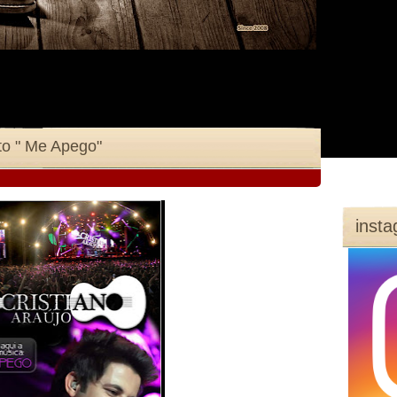
to " Me Apego"
inst