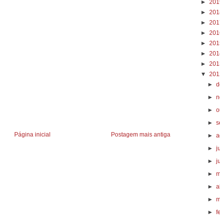
►
20
►
20
►
20
►
20
►
20
►
20
►
20
▼
20
►
d
►
n
►
o
►
s
Página inicial
Postagem mais antiga
►
a
►
j
►
j
►
m
►
a
►
m
►
f