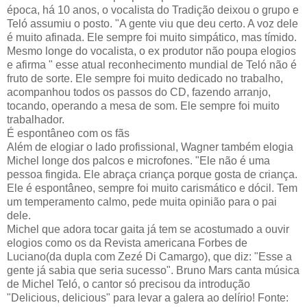
época, há 10 anos, o vocalista do Tradição deixou o grupo e
Teló assumiu o posto. "A gente viu que deu certo. A voz dele
é muito afinada. Ele sempre foi muito simpático, mas tímido.
Mesmo longe do vocalista, o ex produtor não poupa elogios
e afirma " esse atual reconhecimento mundial de Teló não é
fruto de sorte. Ele sempre foi muito dedicado no trabalho,
acompanhou todos os passos do CD, fazendo arranjo,
tocando, operando a mesa de som. Ele sempre foi muito
trabalhador.
É espontâneo com os fãs
Além de elogiar o lado profissional, Wagner também elogia
Michel longe dos palcos e microfones. "Ele não é uma
pessoa fingida. Ele abraça criança porque gosta de criança.
Ele é espontâneo, sempre foi muito carismático e dócil. Tem
um temperamento calmo, pede muita opinião para o pai
dele.
Michel que adora tocar gaita já tem se acostumado a ouvir
elogios como os da Revista americana Forbes de
Luciano(da dupla com Zezé Di Camargo), que diz: "Esse a
gente já sabia que seria sucesso". Bruno Mars canta música
de Michel Teló, o cantor só precisou da introdução
"Delicious, delicious" para levar a galera ao delírio! Fonte: