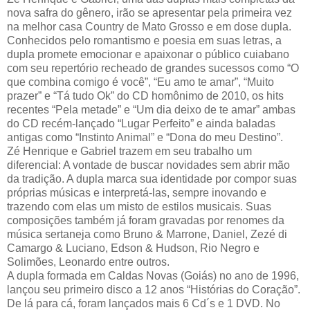
nova safra do gênero, irão se apresentar pela primeira vez
na melhor casa Country de Mato Grosso e em dose dupla.
Conhecidos pelo romantismo e poesia em suas letras, a
dupla promete emocionar e apaixonar o público cuiabano
com seu repertório recheado de grandes sucessos como “O
que combina comigo é você”, “Eu amo te amar”, “Muito
prazer” e “Tá tudo Ok” do CD homônimo de 2010, os hits
recentes “Pela metade” e “Um dia deixo de te amar” ambas
do CD recém-lançado “Lugar Perfeito” e ainda baladas
antigas como “Instinto Animal” e “Dona do meu Destino”.
Zé Henrique e Gabriel trazem em seu trabalho um
diferencial: A vontade de buscar novidades sem abrir mão
da tradição. A dupla marca sua identidade por compor suas
próprias músicas e interpretá-las, sempre inovando e
trazendo com elas um misto de estilos musicais. Suas
composições também já foram gravadas por renomes da
música sertaneja como Bruno & Marrone, Daniel, Zezé di
Camargo & Luciano, Edson & Hudson, Rio Negro e
Solimões, Leonardo entre outros.
A dupla formada em Caldas Novas (Goiás) no ano de 1996,
lançou seu primeiro disco a 12 anos “Histórias do Coração”.
De lá para cá, foram lançados mais 6 Cd´s e 1 DVD. No