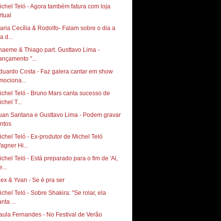
ichel Teló - Agora também fatura com loja
rtual
aria Cecília & Rodolfo- Falam sobre o dia a
a d...
haeme & Thiago part. Gusttavo Lima -
ançamento "...
duardo Costa - Faz galera cantar em show
mociona...
ichel Teló - Bruno Mars canta sucesso de
chel T...
uan Santana e Gusttavo Lima - Podem gravar
untos
ichel Teló - Ex-produtor de Michel Teló
agner Hi...
ichel Teló - Está preparado para o fim de 'Ai,
...
lex & Yvan - Se é pra ser
ichel Teló - Sobre Shakira: "Se rolar, ela
nta ...
aula Fernandes - No Festival de Verão