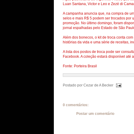
Luan Santana, Victor e Leo e Zezé di Cam
A campanha anuncia que, na compra de um
selos e mais R$ 5 podem ser trocados por 
promoção. No último domingo, foram dispon
jornal espalhadas pelo Estado de São Paul
Além dos bonecos, o kit de troca conta com 
histórias da vida e uma série de receitas, in
A lista dos postos de troca pode ser consult
Facebook. A coleção estará disponível até
Fonte: Porteira Brasil
Postado por
Cezar de A Becker
0 comentários:
Postar um comentário