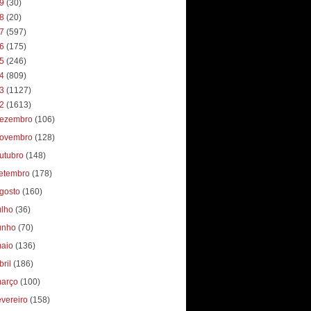
19
(30)
18
(20)
17
(597)
16
(175)
15
(246)
14
(809)
13
(1127)
12
(1613)
ezembro
(106)
ovembro
(128)
utubro
(148)
etembro
(178)
gosto
(160)
ulho
(36)
unho
(70)
aio
(136)
bril
(186)
arço
(100)
evereiro
(158)