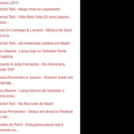
aneiro
(207)
ichel Teló - Nega crise no casamento
ichel Teló - Vida Bela Vida 20 anos depois,
úsic...
ezé Di Camargo & Luciano - Música de Zezé
Lucia...
ichel Teló - Dá entrevista coletiva em Madri
eu Maxixe - Lança loja no Salvador Norte
icardo & João Fernando - No Americana
aula Fernandes e Juanes - Gravam dueto em
nplugg...
eu Maxixe - Lança blocos de Salvador e
eira essa...
ichel Teló - Na fria noite de Madri
aula Fernandes - Seduz em show no Festival
 Ver...
viões do Forró - Dançarina passa mal e
esmaia no...