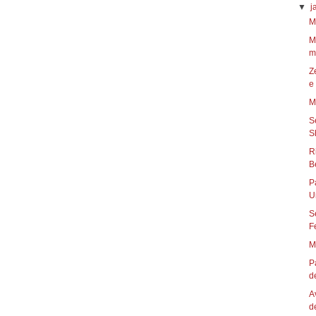
▼
j
M
M
m
Z
e 
M
S
R
P
U
S
F
M
P
de
A
d