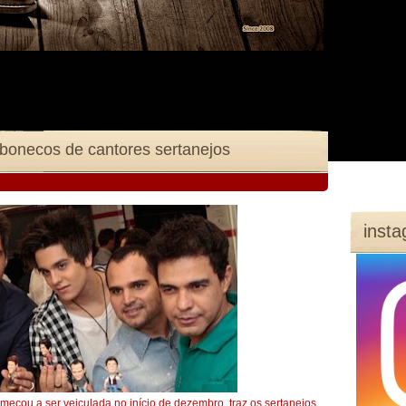
 bonecos de cantores sertanejos
inst
 começou a ser veiculada no início de dezembro, traz os sertanejos