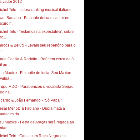
alvador 2012
ichel Teló - Lidera ranking musical italiano
uan Santana - Blecaute deixa o cantor no
scuro n...
ichel Teló - “Estamos na expectativa”, sobre
c...
arcos & Belutti - Levam seu repertório para o
l...
aria Cecília & Rodolfo - Reúnem cerca de 8
l pe...
eu Maxixe - Em noite de festa, Seu Maxixe
vulga...
rupo MDO - Parabenizou o vocalista Serjão
lo na...
icardo & João Fernando - "Só Papai"
ésar Menotti & Fabiano - Dupla mata a
audades do...
eu Maxixe - Festa de Araças será regada ao
rtan...
ichel Teló - Canta com Raça Negra em