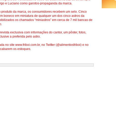
argo e Luciano como garotos-propaganda da marca.
 produto da marca, os consumidores recebem um selo. Cinco
um boneco em miniatura de qualquer um dos cinco astros da
ibilizados os chamados “miniastros” em cerca de 7 mil bancas de
o.
revista exclusiva com informações do cantor, um pôster, fotos,
clusive a preferida pelo astro.
ada no site www.friboi.com.br, no Twitter (@alimentosfriboi) e no
 acabarem os estoques.