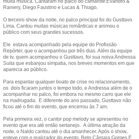
muita música. Cantaram no palco do camarote:Evandro &
Raniery, Diego Faustino e Lucas & Thiago.
O terceiro show da noite, no palco principal foi do Gusttavo
Lima. Cantou muitas músicas românticas e animou o
público com seus grandes sucessos.
Ele estava acompanhado pela equipe do Profissão
Repórter, que o acompanhou por três dias. Além da equipe
de tv, quem acompanhou o Gusttavo, foi sua noiva Andressa
Suita que esbanjou simpatia, nos breves momentos em que
aparecia ao público.
Para espantar qualquer boato de crise no relacionamento,
os dois ficaram juntos o tempo todo, e Andressa além de o
acompanhar no palco, foi embora no mesmo carro que ele
na madrugada. E diferente do ano passado, Gusttavo não
ficou até o fim do evento, que encerrou às 7 am.
Pela primeira vez, o cantor pop melody se apresentou no
evento que era até então sertanejo. A última atração da
noite, o Naldo cantou até o dia amanhecer. Após o show,
esteve com o realizador do evento, Beto Câmara Gomes.E