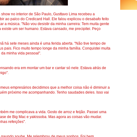
m show no interior de São Paulo, Gusttavo Lima recebeu a
bir ao palco do Credicard Hall. Ele falou explicou o desabafo feito
ar a música. "Não vou desistir da minha carreira: Tem muita gente
ta existe um ser humano. Estava cansado, me precipitei. Peço
mã há sete meses ainda é uma ferida aberta. "Não tive tempo de
us pais. Fico muito tempo longe da minha família. Conquistei muita
 da minha vida pessoal".
ensando era em montar um bar e cantar só nele. Estava atrás de
igo".
 meus empresários decidimos que a melhor coisa não é diminuir a
lguém próximo me acompanhando. Tenho saudades deles. Isso vai
mbém me complicava a vida. Gosto de arroz e feijão. Passei uma
ase de Big Mac e yakissoba. Mas agora as coisas vão mudar.
nhas refeições".
ou qaundo soube. Me relembrou de meus sonhos. Foi bem