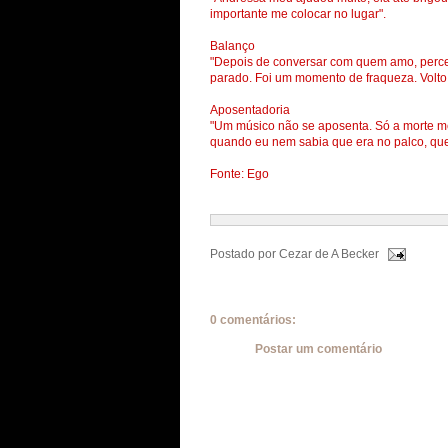
importante me colocar no lugar".
Balanço
"Depois de conversar com quem amo, perce
parado. Foi um momento de fraqueza. Volto 
Aposentadoria
"Um músico não se aposenta. Só a morte m
quando eu nem sabia que era no palco, que
Fonte: Ego
Postado por
Cezar de A Becker
0 comentários:
Postar um comentário