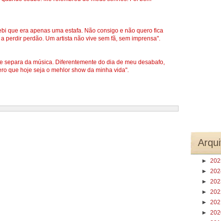
bi que era apenas uma estafa. Não consigo e não quero fica
a perdir perdão. Um artista não vive sem fã, sem imprensa".
e separa da música. Diferentemente do dia de meu desabafo,
ro que hoje seja o mehlor show da minha vida".
Arqui
►
20
►
20
►
20
►
20
►
20
►
20