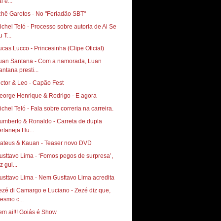
i e...
chê Garotos - No "Feriadão SBT"
ichel Teló - Processo sobre autoria de Ai Se
 T...
ucas Lucco - Princesinha (Clipe Oficial)
uan Santana - Com a namorada, Luan
antana presti...
ictor & Leo - Capão Fest
eorge Henrique & Rodrigo - E agora
ichel Teló - Fala sobre correria na carreira.
umberto & Ronaldo - Carreta de dupla
ertaneja Hu...
ateus & Kauan - Teaser novo DVD
usttavo Lima - ‘Fomos pegos de surpresa’,
z gui...
usttavo Lima - Nem Gusttavo Lima acredita
ezé di Camargo e Luciano - Zezé diz que,
esmo c...
em ai!!! Goiás é Show