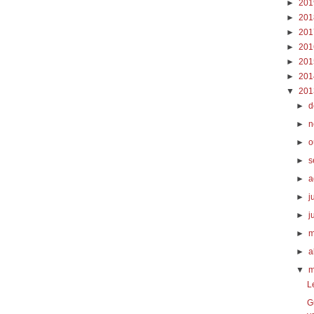
►
20
►
20
►
20
►
20
►
20
►
20
▼
20
►
d
►
n
►
o
►
s
►
a
►
j
►
j
►
m
►
a
▼
m
L
G