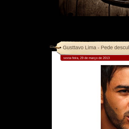
Gusttavo Lima - Pede desculp
sexta-feira, 29 de março de 2013