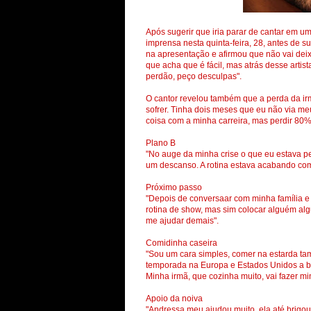
Após sugerir que iria parar de cantar em u
imprensa nesta quinta-feira, 28, antes de su
na apresentação e afirmou que não vai deix
que acha que é fácil, mas atrás desse artis
perdão, peço desculpas".
O cantor revelou também que a perda da ir
sofrer. Tinha dois meses que eu não via me
coisa com a minha carreira, mas perdir 80%
Plano B
"No auge da minha crise o que eu estava p
um descanso. A rotina estava acabando com
Próximo passo
"Depois de conversaar com minha família e
rotina de show, mas sim colocar alguém a
me ajudar demais".
Comidinha caseira
"Sou um cara simples, comer na estarda ta
temporada na Europa e Estados Unidos a b
Minha irmã, que cozinha muito, vai fazer mi
Apoio da noiva
"Andressa meu ajudou muito, ela até brig