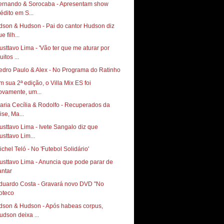
ernando & Sorocaba - Apresentam show
nédito em S...
dson & Hudson - Pai do cantor Hudson diz
e filh...
usttavo Lima - 'Vão ter que me aturar por
itos ...
edro Paulo & Alex - No Programa do Ratinho
m sua 2ª edição, o Villa Mix ES foi
ovamente, um...
aria Cecília & Rodolfo - Recuperados da
ise, Ma...
usttavo Lima - Ivete Sangalo diz que
usttavo Lim...
ichel Teló - No 'Futebol Solidário'
usttavo Lima - Anuncia que pode parar de
antar
duardo Costa - Gravará novo DVD "No
oteco
dson & Hudson - Após habeas corpus,
udson deixa ...