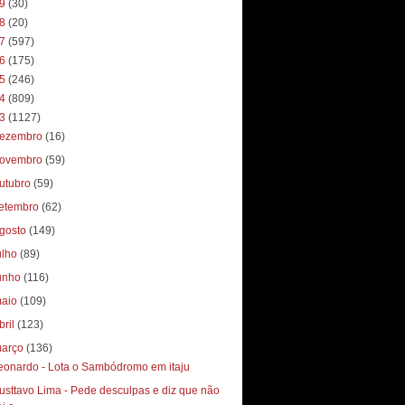
19
(30)
18
(20)
17
(597)
16
(175)
15
(246)
14
(809)
13
(1127)
ezembro
(16)
ovembro
(59)
utubro
(59)
etembro
(62)
gosto
(149)
ulho
(89)
unho
(116)
aio
(109)
bril
(123)
arço
(136)
eonardo - Lota o Sambódromo em itaju
usttavo Lima - Pede desculpas e diz que não