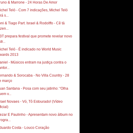
runo & Marrone - 24 Horas De Amor
ichel Teló - Com 7 indicações, Michel Teló
rá s...
oni & Tiago Part. Israel & Rodolffo - Cê tá
zen...
BT prepara festival que promete revelar novo
tr...
ichel Teló - É indicado no World Music
wards 2013
aniel - Músicos entram na justiça contra o
ntor...
ernando & Sorocaba - No Villa Country - 28
e março
uan Santana - Posa com seu jatinho: “Olha
uem v...
srael Novaes - Vó, Tô Estourado! (Vídeo
icial)
ezar E Paulinho - Apresentam novo álbum no
rogra...
duardo Costa - Louco Coração