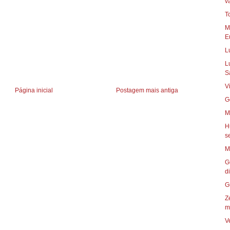
va
T
M
Eu
L
L
S
V
Página inicial
Postagem mais antiga
G
M
H
s
M
G
di
G
Z
m
V