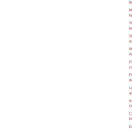
B
M
fa
T
fa
S
as
M
A
D
ca
F
d
L
q
I
Of
C
P
E