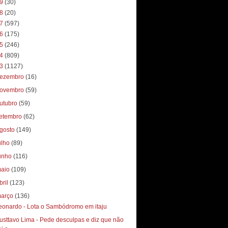
19
(30)
18
(20)
17
(597)
16
(175)
15
(246)
14
(809)
13
(1127)
ezembro
(16)
ovembro
(59)
utubro
(59)
etembro
(62)
gosto
(149)
ulho
(89)
unho
(116)
aio
(109)
bril
(123)
arço
(136)
eonardo - Lota o Sambódromo em itaju
usttavo Lima - Pede desculpas e diz que não