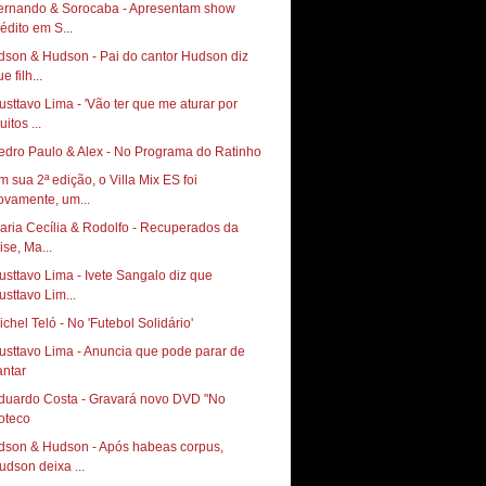
ernando & Sorocaba - Apresentam show
nédito em S...
dson & Hudson - Pai do cantor Hudson diz
e filh...
usttavo Lima - 'Vão ter que me aturar por
itos ...
edro Paulo & Alex - No Programa do Ratinho
m sua 2ª edição, o Villa Mix ES foi
ovamente, um...
aria Cecília & Rodolfo - Recuperados da
ise, Ma...
usttavo Lima - Ivete Sangalo diz que
usttavo Lim...
ichel Teló - No 'Futebol Solidário'
usttavo Lima - Anuncia que pode parar de
antar
duardo Costa - Gravará novo DVD "No
oteco
dson & Hudson - Após habeas corpus,
udson deixa ...