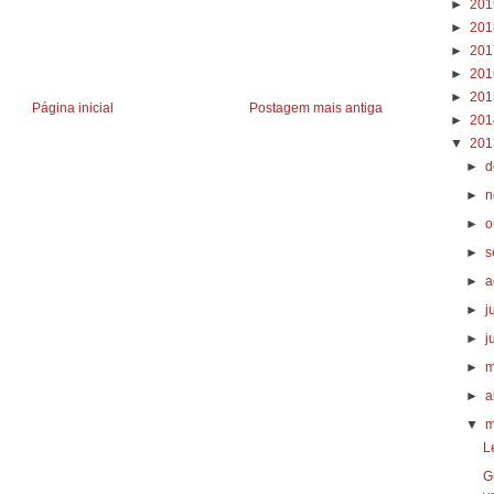
►
20
►
20
►
20
►
20
►
20
Página inicial
Postagem mais antiga
►
20
▼
20
►
d
►
n
►
o
►
s
►
a
►
j
►
j
►
m
►
a
▼
m
L
G