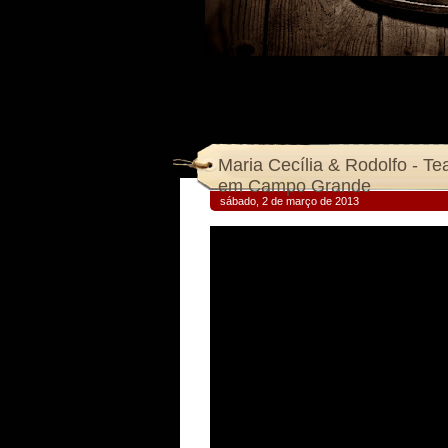
Maria Cecília & Rodolfo - Te
em Campo Grande
sábado, 2 de março de 2013