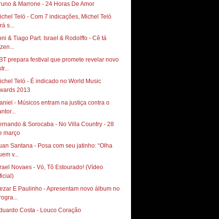
runo & Marrone - 24 Horas De Amor
ichel Teló - Com 7 indicações, Michel Teló
rá s...
oni & Tiago Part. Israel & Rodolffo - Cê tá
zen...
BT prepara festival que promete revelar novo
tr...
ichel Teló - É indicado no World Music
wards 2013
aniel - Músicos entram na justiça contra o
ntor...
ernando & Sorocaba - No Villa Country - 28
e março
uan Santana - Posa com seu jatinho: “Olha
uem v...
srael Novaes - Vó, Tô Estourado! (Vídeo
icial)
ezar E Paulinho - Apresentam novo álbum no
rogra...
duardo Costa - Louco Coração