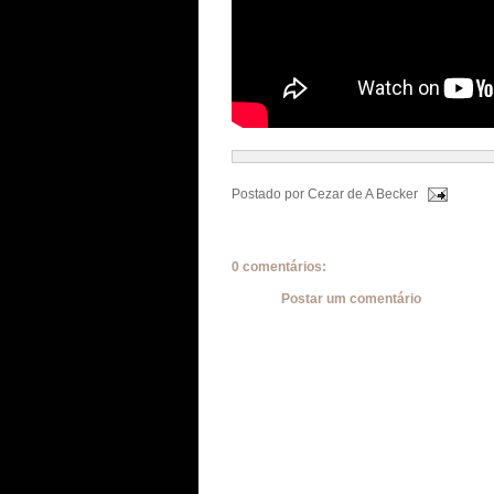
Postado por
Cezar de A Becker
0 comentários:
Postar um comentário