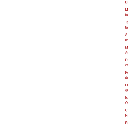
B
M
fa
T
fa
S
as
M
A
D
ca
F
d
L
q
I
Of
C
P
E