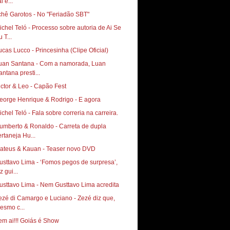
i e...
chê Garotos - No "Feriadão SBT"
ichel Teló - Processo sobre autoria de Ai Se
 T...
ucas Lucco - Princesinha (Clipe Oficial)
uan Santana - Com a namorada, Luan
antana presti...
ictor & Leo - Capão Fest
eorge Henrique & Rodrigo - E agora
ichel Teló - Fala sobre correria na carreira.
umberto & Ronaldo - Carreta de dupla
ertaneja Hu...
ateus & Kauan - Teaser novo DVD
usttavo Lima - ‘Fomos pegos de surpresa’,
z gui...
usttavo Lima - Nem Gusttavo Lima acredita
ezé di Camargo e Luciano - Zezé diz que,
esmo c...
em ai!!! Goiás é Show