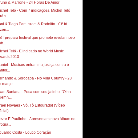
runo & Marrone - 24 Horas De Amor
ichel Teló - Com 7 indicações, Michel Teló
rá s...
oni & Tiago Part. Israel & Rodolffo - Cê tá
zen...
BT prepara festival que promete revelar novo
tr...
ichel Teló - É indicado no World Music
wards 2013
aniel - Músicos entram na justiça contra o
ntor...
ernando & Sorocaba - No Villa Country - 28
e março
uan Santana - Posa com seu jatinho: “Olha
uem v...
srael Novaes - Vó, Tô Estourado! (Vídeo
icial)
ezar E Paulinho - Apresentam novo álbum no
rogra...
duardo Costa - Louco Coração