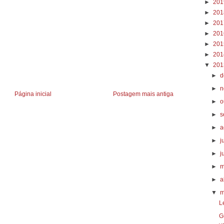
►
20
►
20
►
20
►
20
►
20
►
20
▼
20
►
d
►
n
Página inicial
Postagem mais antiga
►
o
►
s
►
a
►
j
►
j
►
m
►
a
▼
m
L
G