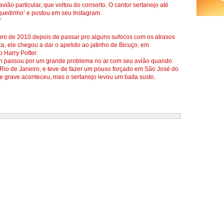
vião particular, que voltou do conserto. O cantor sertanejo até
quedinho’ e postou em seu Instagram.
”
bro de 2010 depois de passar pro alguns sufocos com os atrasos
a, ele chegou a dar o apelido ao jatinho de Bicuço, em
 Harry Potter.
an passou por um grande problema no ar com seu avião quando
Rio de Janeiro, e teve de fazer um pouso forçado em São José do
 grave aconteceu, mas o sertanejo levou um baita susto.