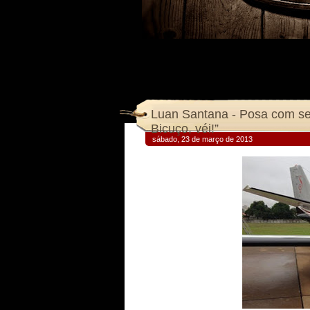
Luan Santana - Posa com seu
Bicuço, véi!”
sábado, 23 de março de 2013