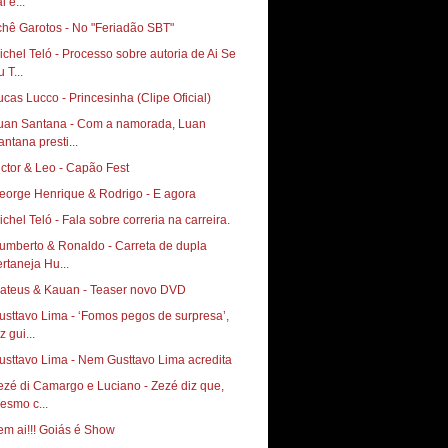
i e...
chê Garotos - No "Feriadão SBT"
ichel Teló - Processo sobre autoria de Ai Se
 T...
ucas Lucco - Princesinha (Clipe Oficial)
uan Santana - Com a namorada, Luan
antana presti...
ictor & Leo - Capão Fest
eorge Henrique & Rodrigo - E agora
ichel Teló - Fala sobre correria na carreira.
umberto & Ronaldo - Carreta de dupla
ertaneja Hu...
ateus & Kauan - Teaser novo DVD
usttavo Lima - ‘Fomos pegos de surpresa’,
z gui...
usttavo Lima - Nem Gusttavo Lima acredita
ezé di Camargo e Luciano - Zezé diz que,
esmo c...
em ai!!! Goiás é Show