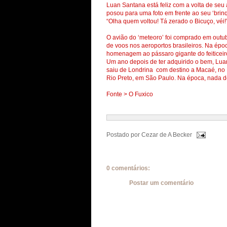
Luan Santana está feliz com a volta de seu a
posou para uma foto em frente ao seu ‘brin
“Olha quem voltou! Tá zerado o Bicuço, véi!
O avião do ‘meteoro’ foi comprado em outu
de voos nos aeroportos brasileiros. Na époc
homenagem ao pássaro gigante do feiticeiro
Um ano depois de ter adquirido o bem, Lu
saiu de Londrina com destino a Macaé, no 
Rio Preto, em São Paulo. Na época, nada de
Fonte > O Fuxico
Postado por
Cezar de A Becker
0 comentários:
Postar um comentário