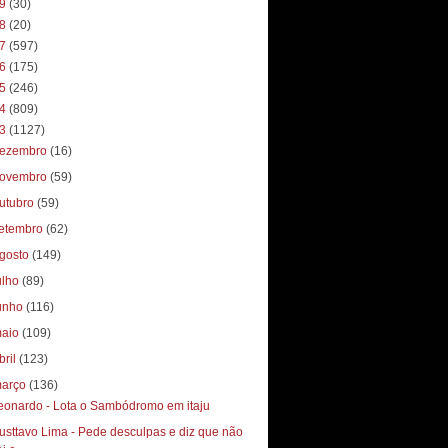
19
(30)
18
(20)
17
(597)
16
(175)
15
(246)
14
(809)
13
(1127)
ezembro
(16)
ovembro
(59)
utubro
(59)
etembro
(62)
gosto
(149)
ulho
(89)
unho
(116)
aio
(109)
bril
(123)
arço
(136)
eonardo - Lota o Sambódromo em itaju
usttavo Lima - Pede desculpas e diz que não