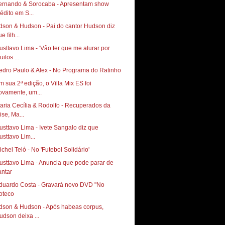
ernando & Sorocaba - Apresentam show
nédito em S...
dson & Hudson - Pai do cantor Hudson diz
e filh...
usttavo Lima - 'Vão ter que me aturar por
itos ...
edro Paulo & Alex - No Programa do Ratinho
m sua 2ª edição, o Villa Mix ES foi
ovamente, um...
aria Cecília & Rodolfo - Recuperados da
ise, Ma...
usttavo Lima - Ivete Sangalo diz que
usttavo Lim...
ichel Teló - No 'Futebol Solidário'
usttavo Lima - Anuncia que pode parar de
antar
duardo Costa - Gravará novo DVD "No
oteco
dson & Hudson - Após habeas corpus,
udson deixa ...