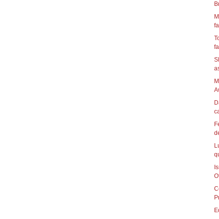
B
M
fa
T
fa
S
as
M
A
D
ca
F
d
L
q
I
Of
C
P
E