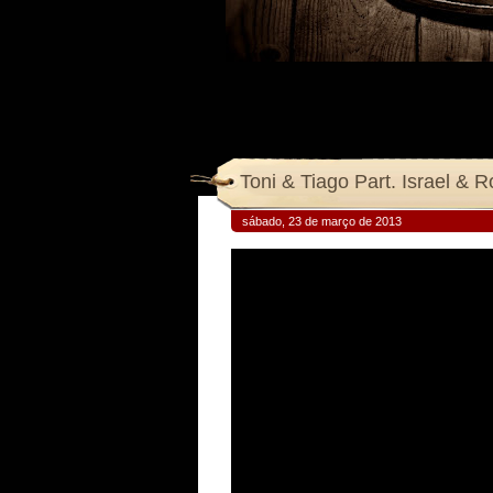
Toni & Tiago Part. Israel & R
sábado, 23 de março de 2013