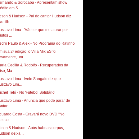
ernando & Sorocaba - Apresentam show
nédito em S...
dson & Hudson - Pai do cantor Hudson diz
e filh...
usttavo Lima - 'Vão ter que me aturar por
itos ...
edro Paulo & Alex - No Programa do Ratinho
m sua 2ª edição, o Villa Mix ES foi
ovamente, um...
aria Cecília & Rodolfo - Recuperados da
ise, Ma...
usttavo Lima - Ivete Sangalo diz que
usttavo Lim...
ichel Teló - No 'Futebol Solidário'
usttavo Lima - Anuncia que pode parar de
antar
duardo Costa - Gravará novo DVD "No
oteco
dson & Hudson - Após habeas corpus,
udson deixa ...