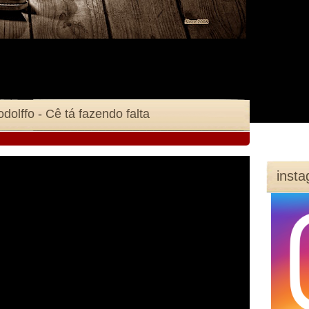
odolffo - Cê tá fazendo falta
inst