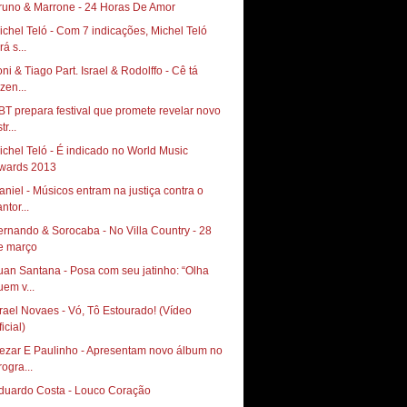
runo & Marrone - 24 Horas De Amor
ichel Teló - Com 7 indicações, Michel Teló
rá s...
oni & Tiago Part. Israel & Rodolffo - Cê tá
zen...
BT prepara festival que promete revelar novo
tr...
ichel Teló - É indicado no World Music
wards 2013
aniel - Músicos entram na justiça contra o
ntor...
ernando & Sorocaba - No Villa Country - 28
e março
uan Santana - Posa com seu jatinho: “Olha
uem v...
srael Novaes - Vó, Tô Estourado! (Vídeo
icial)
ezar E Paulinho - Apresentam novo álbum no
rogra...
duardo Costa - Louco Coração