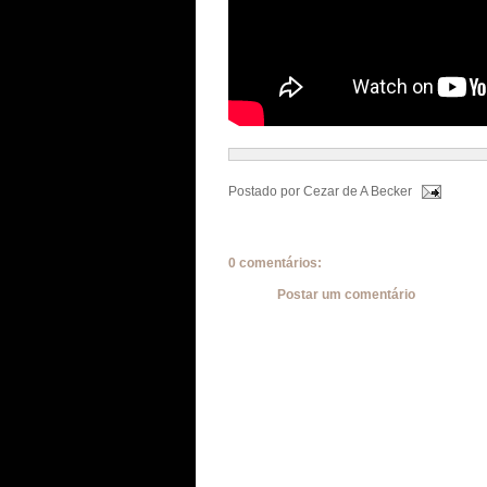
Postado por
Cezar de A Becker
0 comentários:
Postar um comentário