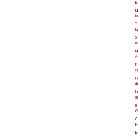
B
M
fa
T
fa
S
as
M
A
D
ca
F
d
L
q
I
Of
C
P
E