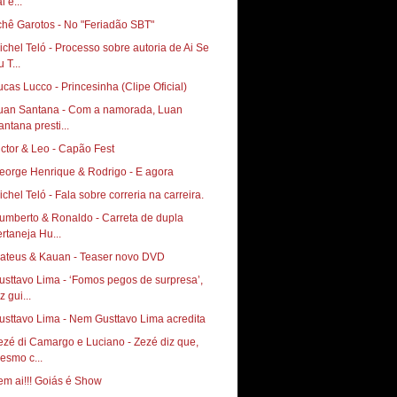
i e...
chê Garotos - No "Feriadão SBT"
ichel Teló - Processo sobre autoria de Ai Se
 T...
ucas Lucco - Princesinha (Clipe Oficial)
uan Santana - Com a namorada, Luan
antana presti...
ictor & Leo - Capão Fest
eorge Henrique & Rodrigo - E agora
ichel Teló - Fala sobre correria na carreira.
umberto & Ronaldo - Carreta de dupla
ertaneja Hu...
ateus & Kauan - Teaser novo DVD
usttavo Lima - ‘Fomos pegos de surpresa’,
z gui...
usttavo Lima - Nem Gusttavo Lima acredita
ezé di Camargo e Luciano - Zezé diz que,
esmo c...
em ai!!! Goiás é Show