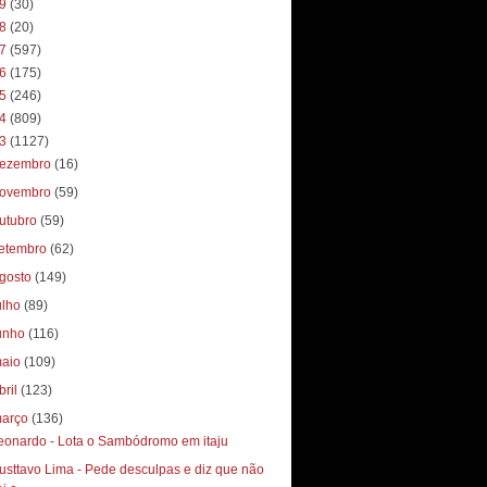
19
(30)
18
(20)
17
(597)
16
(175)
15
(246)
14
(809)
13
(1127)
ezembro
(16)
ovembro
(59)
utubro
(59)
etembro
(62)
gosto
(149)
ulho
(89)
unho
(116)
aio
(109)
bril
(123)
arço
(136)
eonardo - Lota o Sambódromo em itaju
usttavo Lima - Pede desculpas e diz que não