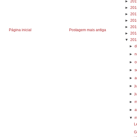
►
20
►
20
►
20
►
20
►
20
Página inicial
Postagem mais antiga
►
20
▼
20
►
d
►
n
►
o
►
s
►
a
►
j
►
j
►
m
►
a
▼
m
L
G