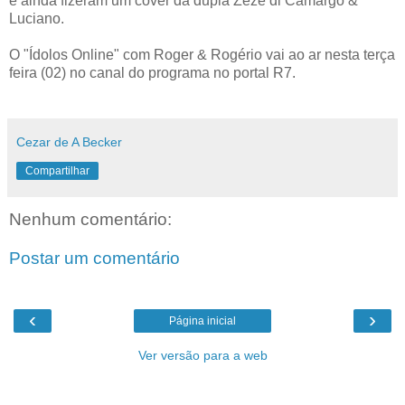
e ainda fizeram um cover da dupla Zezé di Camargo &
Luciano.
O "Ídolos Online" com Roger & Rogério vai ao ar nesta terça
feira (02) no canal do programa no portal R7.
Cezar de A Becker
Compartilhar
Nenhum comentário:
Postar um comentário
‹
›
Página inicial
Ver versão para a web