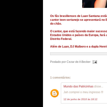
Os fãs brasilienses de Luan Santana est
cantor teen sertanejo se apresentará no Es
do chão.
O cantor, que está fazendo maior sucesso 
Estados Unidos e países da Europa, fará 
Distrito Federal.
Além de Luan, DJ Malboro e a dupla Henr
Postado por
Cezar de A Becker
1 comentários:
Mundo das Patricinhas
disse...
Jah comprei o meu ingresso !!!
12 de junho de 2010 às 18:12