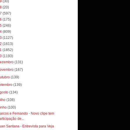
19
(30)
18
(20)
17
(597)
16
(175)
15
(246)
14
(809)
13
(1127)
12
(1613)
11
(1852)
10
(1193)
ezembro
(131)
ovembro
(167)
utubro
(139)
etembro
(139)
gosto
(134)
ulho
(108)
unho
(100)
arcos e Fernando - Novo clipe tem
articipação de...
uan Santana - Entrevista para Veja