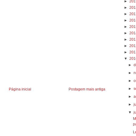
►
20
►
20
►
20
►
20
►
20
►
20
►
20
►
20
►
20
▼
20
►
d
►
n
►
o
►
s
Página inicial
Postagem mais antiga
►
a
►
j
▼
j
M
p
L