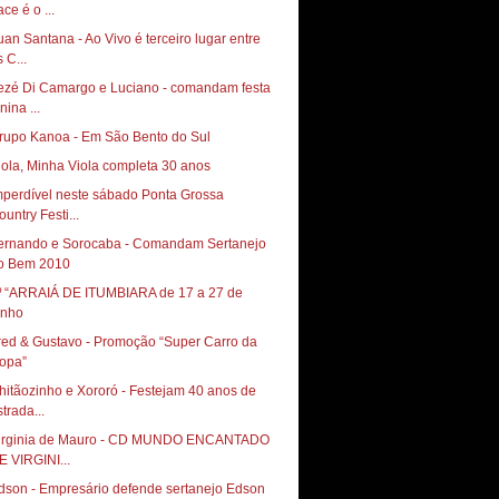
ce é o ...
uan Santana - Ao Vivo é terceiro lugar entre
 C...
ezé Di Camargo e Luciano - comandam festa
nina ...
rupo Kanoa - Em São Bento do Sul
iola, Minha Viola completa 30 anos
mperdível neste sábado Ponta Grossa
ountry Festi...
ernando e Sorocaba - Comandam Sertanejo
o Bem 2010
º “ARRAIÁ DE ITUMBIARA de 17 a 27 de
unho
red & Gustavo - Promoção “Super Carro da
opa”
hitãozinho e Xororó - Festejam 40 anos de
trada...
irginia de Mauro - CD MUNDO ENCANTADO
E VIRGINI...
dson - Empresário defende sertanejo Edson