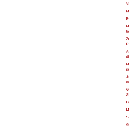
V
M
B
M
l
Z
R
A
di
M
p
J
a
G
S
F
M
S
G