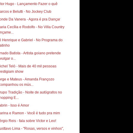
itor Hugo - Lançamento Fazer o quê
arcos e Belutti - No Jockey Club
onde Da Vanera - Agora é pra Dançar
aria Cecília e Rodolfo - No Villa Country
ançame...
é Henrique e Gabriel - No Programa do
atinho
mado Batista - Artista goiano pretende
vulgar o...
ichel Teló - Mais de 40 mil pessoas
restigiam show
orge e Mateus - Amanda Françozo
companhou os mús...
rupo Tradição - Noite de autógrafos no
hopping E...
abrin - Isso é Amor
arina e Ramon - Você é tudo pra mim
érgio Reis - fala sobre Victor e Leo!
usttavo Lima - "Rosas, versos e vinhos",