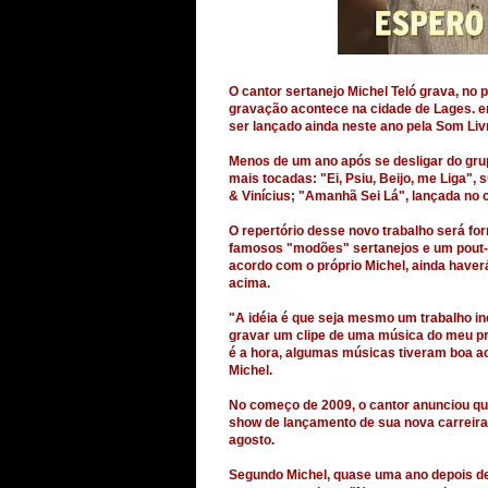
O cantor sertanejo Michel Teló grava, no 
gravação acontece na cidade de Lages. em
ser lançado ainda neste ano pela Som Liv
Menos de um ano após se desligar do grup
mais tocadas: "Ei, Psiu, Beijo, me Liga",
& Vinícius; "Amanhã Sei Lá", lançada no 
O repertório desse novo trabalho será f
famosos "modões" sertanejos e um pout-
acordo com o próprio Michel, ainda have
acima.
"A idéia é que seja mesmo um trabalho i
gravar um clipe de uma música do meu pr
é a hora, algumas músicas tiveram boa a
Michel.
No começo de 2009, o cantor anunciou que 
show de lançamento de sua nova carreira
agosto.
Segundo Michel, quase uma ano depois de 