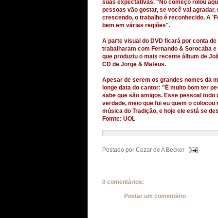
suas expectativas. "No começo rolou aqu
pessoas vão gostar, se você vai agradar, 
crescendo, o trabalho é reconhecido. A 'F
bem em várias regiões".
A parte visual do DVD ficará por conta de
trabalharam com Fernando & Sorocaba e L
que produziu o mais recente álbum de Joã
CD de Jorge & Mateus.
Apesar de serem os grandes nomes da mú
longe data do cantor: "É muito bom ter p
sabe que são amigos. Esse pessoal todo 
verdade, meio que fui eu quem o colocou 
música do Tradição, e hoje ele está se de
Fomte: UOL
Postado por
Cezar de A Becker
0 comentários:
Postar um comentário