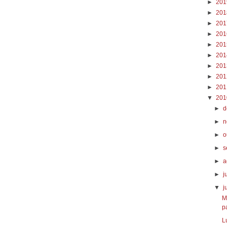
►
20
►
20
►
20
►
20
►
20
►
20
►
20
►
20
►
20
▼
20
►
d
►
n
►
o
►
s
►
a
►
j
▼
j
M
p
L