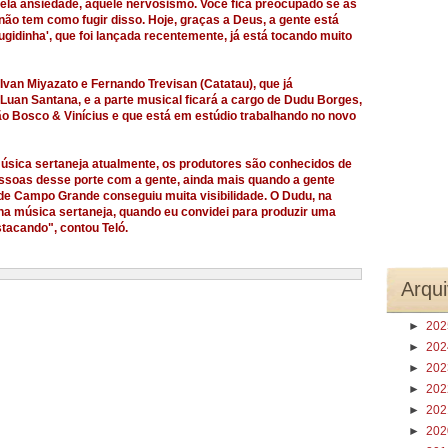
ela ansiedade, aquele nervosismo. Você fica preocupado se as
não tem como fugir disso. Hoje, graças a Deus, a gente está
ugidinha', que foi lançada recentemente, já está tocando muito
 Ivan Miyazato e Fernando Trevisan (Catatau), que já
uan Santana, e a parte musical ficará a cargo de Dudu Borges,
o Bosco & Vinícius e que está em estúdio trabalhando no novo
sica sertaneja atualmente, os produtores são conhecidos de
essoas desse porte com a gente, ainda mais quando a gente
de Campo Grande conseguiu muita visibilidade. O Dudu, na
na música sertaneja, quando eu convidei para produzir uma
stacando", contou Teló.
Arqui
►
20
►
20
►
20
►
20
►
20
►
20