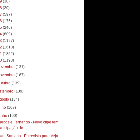
19
(30)
18
(20)
17
(597)
16
(175)
15
(246)
14
(809)
13
(1127)
12
(1613)
11
(1852)
10
(1193)
ezembro
(131)
ovembro
(167)
utubro
(139)
etembro
(139)
gosto
(134)
ulho
(108)
unho
(100)
arcos e Fernando - Novo clipe tem
articipação de...
uan Santana - Entrevista para Veja