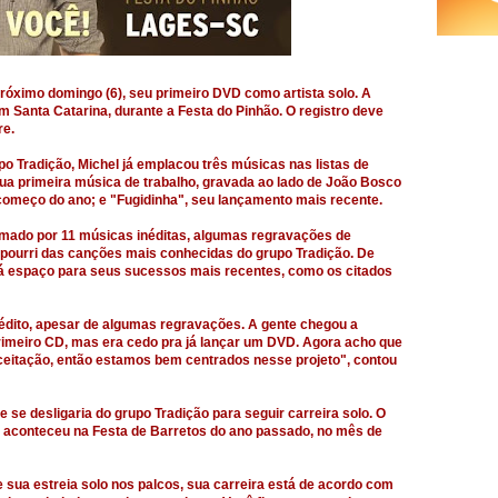
próximo domingo (6), seu primeiro DVD como artista solo. A
 Santa Catarina, durante a Festa do Pinhão. O registro deve
re.
o Tradição, Michel já emplacou três músicas nas listas de
 sua primeira música de trabalho, gravada ao lado de João Bosco
começo do ano; e "Fugidinha", seu lançamento mais recente.
ormado por 11 músicas inéditas, algumas regravações de
pourri das canções mais conhecidas do grupo Tradição. De
rá espaço para seus sucessos mais recentes, como os citados
nédito, apesar de algumas regravações. A gente chegou a
imeiro CD, mas era cedo pra já lançar um DVD. Agora acho que
ceitação, então estamos bem centrados nesse projeto", contou
se desligaria do grupo Tradição para seguir carreira solo. O
 aconteceu na Festa de Barretos do ano passado, no mês de
sua estreia solo nos palcos, sua carreira está de acordo com