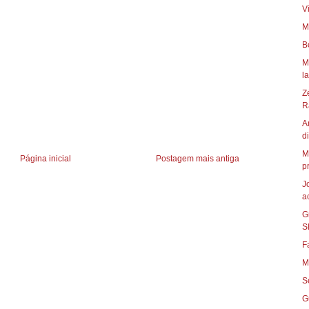
V
M
B
M
l
Z
R
A
di
M
Página inicial
Postagem mais antiga
p
J
a
G
S
F
M
S
G