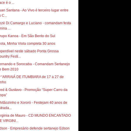
ce é o ...
uan Santana - Ao Vivo é terceiro lugar entre
 C...
ezé Di Camargo e Luciano - comandam festa
nina ...
rupo Kanoa - Em São Bento do Sul
iola, Minha Viola completa 30 anos
mperdível neste sábado Ponta Grossa
ountry Festi...
ernando e Sorocaba - Comandam Sertanejo
o Bem 2010
º “ARRAIÁ DE ITUMBIARA de 17 a 27 de
unho
red & Gustavo - Promoção “Super Carro da
opa”
hitãozinho e Xororó - Festejam 40 anos de
trada...
irginia de Mauro - CD MUNDO ENCANTADO
E VIRGINI...
dson - Empresário defende sertanejo Edson