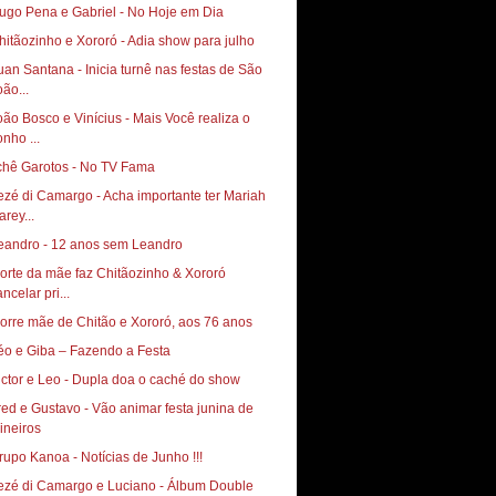
ugo Pena e Gabriel - No Hoje em Dia
hitãozinho e Xororó - Adia show para julho
uan Santana - Inicia turnê nas festas de São
oão...
oão Bosco e Vinícius - Mais Você realiza o
onho ...
chê Garotos - No TV Fama
ezé di Camargo - Acha importante ter Mariah
arey...
eandro - 12 anos sem Leandro
orte da mãe faz Chitãozinho & Xororó
ncelar pri...
orre mãe de Chitão e Xororó, aos 76 anos
éo e Giba – Fazendo a Festa
ictor e Leo - Dupla doa o caché do show
red e Gustavo - Vão animar festa junina de
ineiros
rupo Kanoa - Notícias de Junho !!!
ezé di Camargo e Luciano - Álbum Double