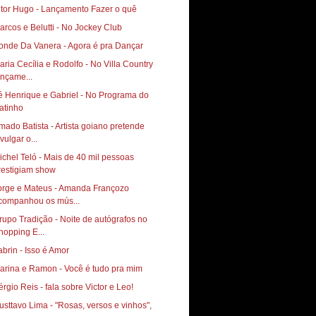
itor Hugo - Lançamento Fazer o quê
arcos e Belutti - No Jockey Club
onde Da Vanera - Agora é pra Dançar
aria Cecília e Rodolfo - No Villa Country
ançame...
é Henrique e Gabriel - No Programa do
atinho
mado Batista - Artista goiano pretende
vulgar o...
ichel Teló - Mais de 40 mil pessoas
restigiam show
orge e Mateus - Amanda Françozo
companhou os mús...
rupo Tradição - Noite de autógrafos no
hopping E...
abrin - Isso é Amor
arina e Ramon - Você é tudo pra mim
érgio Reis - fala sobre Victor e Leo!
usttavo Lima - "Rosas, versos e vinhos",