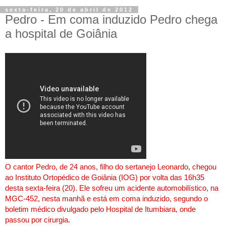
sexta-feira, 20 de abril de 2012
Pedro - Em coma induzido Pedro chega
a hospital de Goiânia
O c
antor Pedro, de 24 anos, filho do sertanejo Leonardo, chegou
ao Instituto Ortopédico de Goiânia (IOG) por volta das 16h35
desta sexta-feira (20). Ele sofreu um acidente automobilístico, na
MGC-452, nesta manhã e está em coma induzido, segundo o
boletim médico divulgado pelo Hospital de Itumbiara, onde
passou por cirurgia.