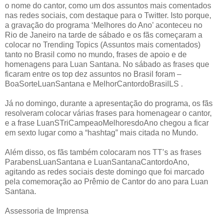
o nome do cantor, como um dos assuntos mais comentados
nas redes sociais, com destaque para o Twitter. Isto porque,
a gravação do programa ‘Melhores do Ano’ aconteceu no
Rio de Janeiro na tarde de sábado e os fãs começaram a
colocar no Trending Topics (Assuntos mais comentados)
tanto no Brasil como no mundo, frases de apoio e de
homenagens para Luan Santana. No sábado as frases que
ficaram entre os top dez assuntos no Brasil foram –
BoaSorteLuanSantana e MelhorCantordoBrasilLS .
Já no domingo, durante a apresentação do programa, os fãs
resolveram colocar várias frases para homenagear o cantor,
e a frase LuanSTriCampeaoMelhoresdoAno chegou a ficar
em sexto lugar como a “hashtag” mais citada no Mundo.
Além disso, os fãs também colocaram nos TT’s as frases
ParabensLuanSantana e LuanSantanaCantordoAno,
agitando as redes sociais deste domingo que foi marcado
pela comemoração ao Prêmio de Cantor do ano para Luan
Santana.
Assessoria de Imprensa