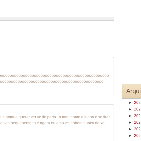
1 – 200 de 268
Recentes›
Mais recentes»
oooooooooooooooooooooooooooooooooooooooooooooooooo
ooooooooooooooooooooooooooooooooooooooooooooooo
Arqui
►
20
►
20
►
20
 e amar e querer ver vc de perto . o meu nome e luana e se tirar
►
20
vc des de pequeneninha e agora eu amo vc tanbem nunca deixei
►
20
►
20