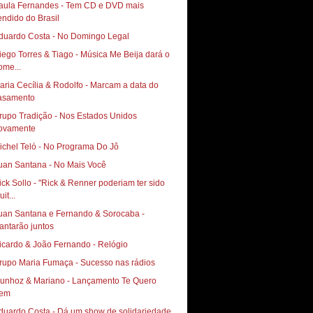
aula Fernandes - Tem CD e DVD mais
endido do Brasil
duardo Costa - No Domingo Legal
iego Torres & Tiago - Música Me Beija dará o
ome...
aria Cecília & Rodolfo - Marcam a data do
asamento
rupo Tradição - Nos Estados Unidos
ovamente
ichel Teló - No Programa Do Jô
uan Santana - No Mais Você
ick Sollo - "Rick & Renner poderiam ter sido
it...
uan Santana e Fernando & Sorocaba -
antarão juntos
icardo & João Fernando - Relógio
rupo Maria Fumaça - Sucesso nas rádios
hoz & Mariano‏ - Lançamento Te Quero
em
duardo Costa - Dá um show de solidariedade