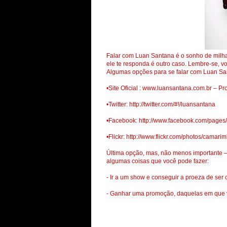
Falar com Luan Santana é o sonho de milhar
ele te responda é outro caso. Lembre-se, vo
Algumas opções para se falar com Luan Sa
•Site Oficial : www.luansantana.com.br – Pr
•Twitter: http://twitter.com/#!/luansantana
•Facebook: http://www.facebook.com/page
•Flickr: http://www.flickr.com/photos/camari
Última opção, mas, não menos importante –
algumas coisas que você pode fazer:
- Ir a um show e conseguir a proeza de se
- Ganhar uma promoção, daquelas em que v