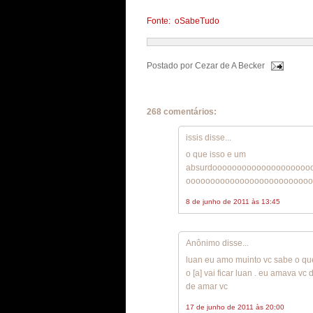
Fonte: oSabeTudo
Postado por
Cezar de A Becker
268 comentários:
issis disse...
o que isso e um
absurdoooooooooooooooooooo
oooooooooooooooooooooooooo
8 de junho de 2011 às 13:45
Anônimo disse...
luan eu amo muinto vc sabe o que
o [a] vai ficar luan . eu amava 
de amar vc
17 de junho de 2011 às 20:00