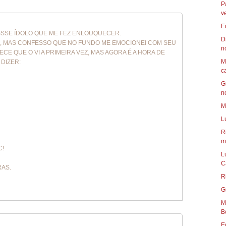
P
v
E
ESSSE ÍDOLO QUE ME FEZ ENLOUQUECER.
D
M , MAS CONFESSO QUE NO FUNDO ME EMOCIONEI COM SEU
n
RECE QUE O VI A PRIMEIRA VEZ, MAS AGORA É A HORA DE
M
 DIZER:
c
G
n
M
L
R
mu
C!
L
C
RAS.
R
G
Mun
B
E