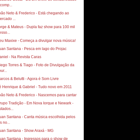
 comp...
oão Neto & Frederico - Está chegando ao
ercado ...
orge & Mateus - Dupla faz show para 100 mil
esso...
eu Maxixe - Começa a divulgar nova música!
uan Santana - Pesca em lago do Projac
aniel - Na Revista Caras
go Torres & Tiago‏ - Foto de Divulgação da
ur...
arcos & Belutti - Agora é Som Livre
é Henrique & Gabriel - Tudo novo em 2011
oão Neto & Frederico - Nascemos para cantar
rupo Tradição - Em Nova Iorque e Newark -
stados...
uan Santana - Canta música escolhida pelos
s no...
uan Santana - Show Araxá - MG
uan Santana - Ingressos para o show de