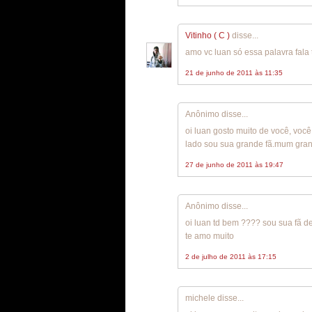
Vitinho ( C )
disse...
amo vc luan só essa palavra fal
21 de junho de 2011 às 11:35
Anônimo disse...
oi luan gosto muito de você, voc
lado sou sua grande fã.mum gran
27 de junho de 2011 às 19:47
Anônimo disse...
oi luan td bem ???? sou sua fã d
te amo muito
2 de julho de 2011 às 17:15
michele disse...