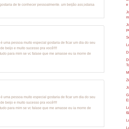
gostaria de te conhecer pessoalmente. um beijão ass;odaisa
e
J
m
J
p
S
ê é uma pessoa muito especial gostaria de ficar um dia do seu
L
e beijo e muito sucesso pra você!!!!
D
 tudo para mim se vc falase que me amasse eu ia morre de
Die
To
M
Z
J
G
ê é uma pessoa muito especial gostaria de ficar um dia do seu
E
e beijo e muito sucesso pra você!!!!
L
 tudo para mim se vc falase que me amasse eu ia morre de
fã
L
L