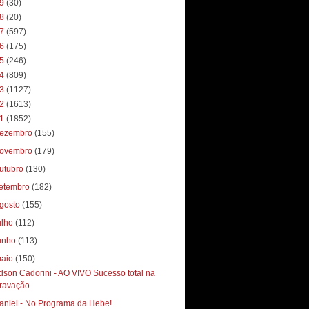
19
(30)
18
(20)
17
(597)
16
(175)
15
(246)
14
(809)
13
(1127)
12
(1613)
11
(1852)
ezembro
(155)
ovembro
(179)
utubro
(130)
etembro
(182)
gosto
(155)
ulho
(112)
unho
(113)
aio
(150)
dson Cadorini - AO VIVO Sucesso total‏ na
ravação