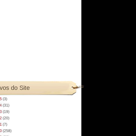
vos do Site
25
(3)
24
(31)
23
(19)
22
(20)
21
(7)
20
(258)