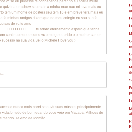
por vc se eu pudesse te conhecer de pertinho eu ficaria muito
F
re quiz ir a um show seu mais a minha mae nao mi leva mais eu
g
rto tem um monte de posters seu tem 16 e em breve tera mais eu
ua fa minhas amigas dizem que no meu colegio eu sou sua fa
F
coisas de vc te amo
L
+++++++++++++++ te adoro eternamento espero que tenha
M
 tem continue sendo como vc e meigo querido e o melhor cantor
 sucesso na sua vida Beijo:Michele I love you:)
G
n
E
P
M
d
isa
S
F
p
L
sucesso nunca mais parei se ouvir suas múscas principalmente
L
ida,foi tudo de bom quando voce veio em Macapá. Milhoes de
ai
te mando. Te Amo de Montão......
R