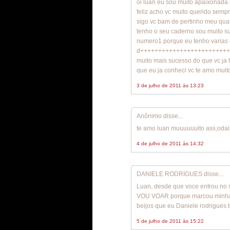
oi luan eu sou muito apaixonada 
feliz acho vc muito querido semp
sigo vc bam de pertinho meu qua
tenho o seu caderno sou muito s
numero1 porque eu tenho varias 
d+++++++++++++++++++++++++++
muito mais sucesso do que vc ja
que eu ja conheci vc te amo muito
3 de julho de 2011 às 13:23
Anônimo disse...
te amo luan muuuuuuito ass;oda
4 de julho de 2011 às 14:32
DANIELE RODRIGUES disse...
Luan, desde que voce entrou no 
VOU VOAR porque marcou minha v
beijos que eu Daniele rodrigues 
5 de julho de 2011 às 15:22