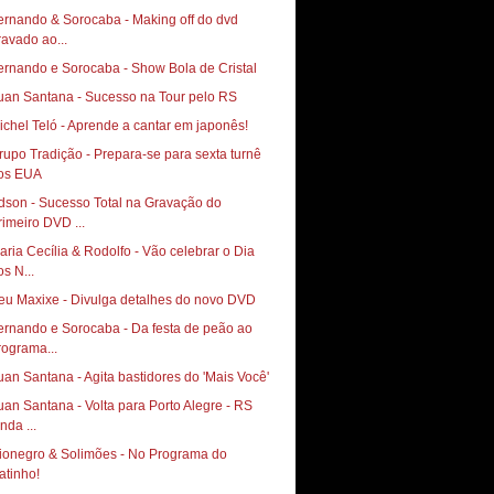
ernando & Sorocaba - Making off do dvd
ravado ao...
ernando e Sorocaba - Show Bola de Cristal
uan Santana - Sucesso na Tour pelo RS
ichel Teló - Aprende a cantar em japonês!
rupo Tradição - Prepara-se para sexta turnê
os EUA
dson - Sucesso Total na Gravação do
rimeiro DVD ...
aria Cecília & Rodolfo - Vão celebrar o Dia
os N...
eu Maxixe - Divulga detalhes do novo DVD
ernando e Sorocaba - Da festa de peão ao
rograma...
uan Santana - Agita bastidores do 'Mais Você'
uan Santana - Volta para Porto Alegre - RS
nda ...
ionegro & Solimões - No Programa do