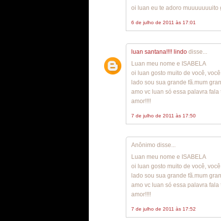
oi luan eu te adoro muuuuuuuito 
6 de julho de 2011 às 17:01
luan santana!!!! lindo
disse...
Luan meu nome e ISABELA
oi luan gosto muito de você, voc
lado sou sua grande fã.mum grand
amo vc luan só essa palavra fala
amor!!!!
7 de julho de 2011 às 17:50
Anônimo disse...
Luan meu nome e ISABELA
oi luan gosto muito de você, voc
lado sou sua grande fã.mum grand
amo vc luan só essa palavra fala
amor!!!!
7 de julho de 2011 às 17:52