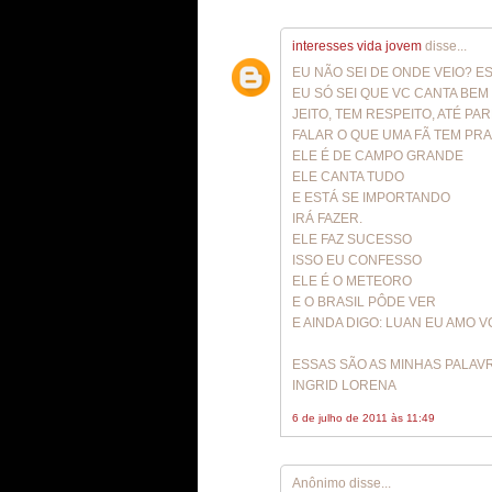
interesses vida jovem
disse...
EU NÃO SEI DE ONDE VEIO? 
EU SÓ SEI QUE VC CANTA BE
JEITO, TEM RESPEITO, ATÉ PA
FALAR O QUE UMA FÃ TEM PRA
ELE É DE CAMPO GRANDE
ELE CANTA TUDO
E ESTÁ SE IMPORTANDO
IRÁ FAZER.
ELE FAZ SUCESSO
ISSO EU CONFESSO
ELE É O METEORO
E O BRASIL PÔDE VER
E AINDA DIGO: LUAN EU AMO V
ESSAS SÃO AS MINHAS PALAV
INGRID LORENA
6 de julho de 2011 às 11:49
Anônimo disse...