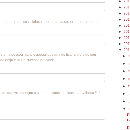
►
20
►
20
►
20
►
20
a tudo para mim se vc falase que me amasse eu ia morre de amor
►
20
►
20
►
20
►
20
▼
20
ê é uma pessoa muito especial gostaria de ficar um dia do seu
►
d
de beijo e muito sucesso pra você
►
n
►
o
►
s
►
a
esde que vc começou a cantar as suas musicas maravilhosa !!!!!!
►
j
►
j
▼
m
E
G