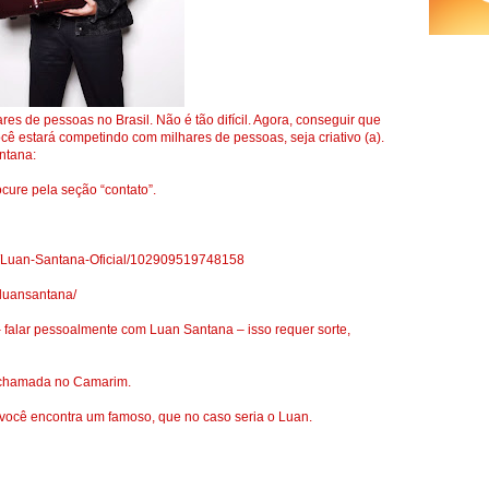
es de pessoas no Brasil. Não é tão difícil. Agora, conseguir que
cê estará competindo com milhares de pessoas, seja criativo (a).
ntana:
ocure pela seção “contato”.
s/Luan-Santana-Oficial/102909519748158
mluansantana/
 falar pessoalmente com Luan Santana – isso requer sorte,
r chamada no Camarim.
ocê encontra um famoso, que no caso seria o Luan.