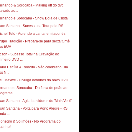
ernando & Sorocaba - Making off do dvd
ravado ao...
ernando e Sorocaba - Show Bola de Cristal
uan Santana - Sucesso na Tour pelo RS
ichel Teló - Aprende a cantar em japonês!
rupo Tradição - Prepara-se para sexta turnê
os EUA
dson - Sucesso Total na Gravação do
rimeiro DVD ...
aria Cecília & Rodolfo - Vão celebrar o Dia
os N...
eu Maxixe - Divulga detalhes do novo DVD
ernando e Sorocaba - Da festa de peão ao
rograma...
uan Santana - Agita bastidores do 'Mais Você'
uan Santana - Volta para Porto Alegre - RS
nda ...
ionegro & Solimões - No Programa do