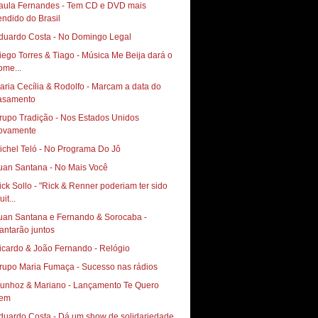
aula Fernandes - Tem CD e DVD mais
endido do Brasil
duardo Costa - No Domingo Legal
iego Torres & Tiago - Música Me Beija dará o
ome...
aria Cecília & Rodolfo - Marcam a data do
asamento
rupo Tradição - Nos Estados Unidos
ovamente
ichel Teló - No Programa Do Jô
uan Santana - No Mais Você
ick Sollo - "Rick & Renner poderiam ter sido
it...
uan Santana e Fernando & Sorocaba -
antarão juntos
icardo & João Fernando - Relógio
rupo Maria Fumaça - Sucesso nas rádios
hoz & Mariano‏ - Lançamento Te Quero
em
duardo Costa - Dá um show de solidariedade