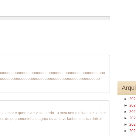
1 – 200 de 268
Recentes›
Mais recentes»
oooooooooooooooooooooooooooooooooooooooooooooooooo
ooooooooooooooooooooooooooooooooooooooooooooooo
Arqui
►
20
►
20
►
20
 e amar e querer ver vc de perto . o meu nome e luana e se tirar
►
20
vc des de pequeneninha e agora eu amo vc tanbem nunca deixei
►
20
►
20