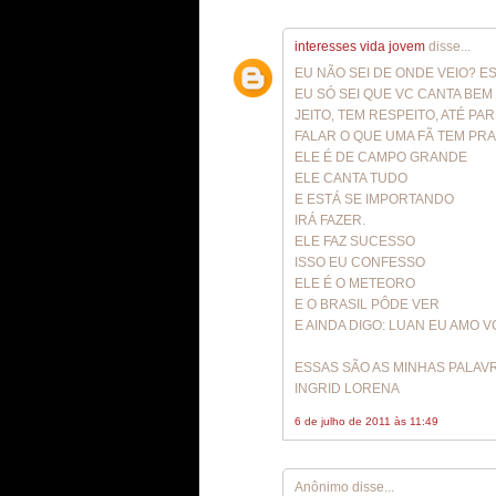
interesses vida jovem
disse...
EU NÃO SEI DE ONDE VEIO? 
EU SÓ SEI QUE VC CANTA BE
JEITO, TEM RESPEITO, ATÉ PA
FALAR O QUE UMA FÃ TEM PRA
ELE É DE CAMPO GRANDE
ELE CANTA TUDO
E ESTÁ SE IMPORTANDO
IRÁ FAZER.
ELE FAZ SUCESSO
ISSO EU CONFESSO
ELE É O METEORO
E O BRASIL PÔDE VER
E AINDA DIGO: LUAN EU AMO V
ESSAS SÃO AS MINHAS PALAV
INGRID LORENA
6 de julho de 2011 às 11:49
Anônimo disse...