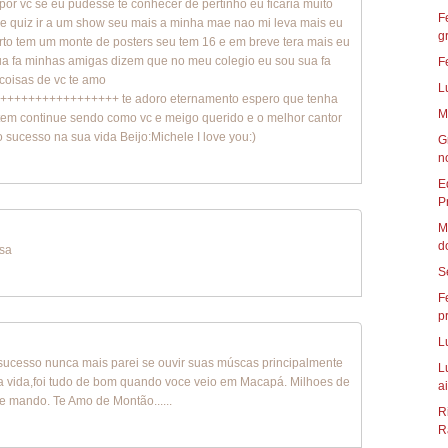
por vc se eu pudesse te conhecer de pertinho eu ficaria muito
F
re quiz ir a um show seu mais a minha mae nao mi leva mais eu
g
rto tem um monte de posters seu tem 16 e em breve tera mais eu
ua fa minhas amigas dizem que no meu colegio eu sou sua fa
F
coisas de vc te amo
L
+++++++++++++++ te adoro eternamento espero que tenha
M
 tem continue sendo como vc e meigo querido e o melhor cantor
 sucesso na sua vida Beijo:Michele I love you:)
G
n
E
P
M
d
isa
S
F
p
L
sucesso nunca mais parei se ouvir suas múscas principalmente
L
ida,foi tudo de bom quando voce veio em Macapá. Milhoes de
ai
te mando. Te Amo de Montão......
R