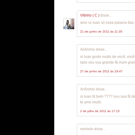
Vitinho ( C )
disse...
amo vc luan só essa palavra fal
21 de junho de 2011 às 11:35
Anônimo disse...
oi luan gosto muito de você, voc
lado sou sua grande fã.mum gran
27 de junho de 2011 às 19:47
Anônimo disse...
oi luan td bem ???? sou sua fã d
te amo muito
2 de julho de 2011 às 17:15
michele disse...