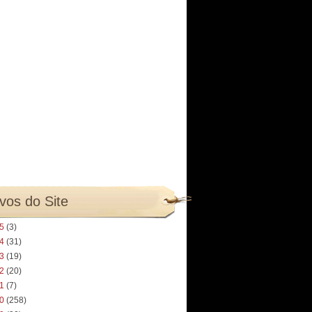
vos do Site
25
(3)
24
(31)
23
(19)
22
(20)
21
(7)
20
(258)