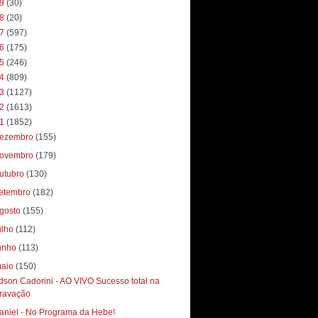
19
(30)
18
(20)
17
(597)
16
(175)
15
(246)
14
(809)
13
(1127)
12
(1613)
11
(1852)
ezembro
(155)
ovembro
(179)
utubro
(130)
etembro
(182)
gosto
(155)
ulho
(112)
unho
(113)
aio
(150)
dson Cadorini - AO VIVO Sucesso total‏ na
ravação