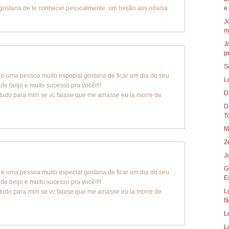
gostaria de te conhecer pessoalmente. um beijão ass;odaisa
e
J
m
J
p
S
ê é uma pessoa muito especial gostaria de ficar um dia do seu
L
e beijo e muito sucesso pra você!!!!
D
 tudo para mim se vc falase que me amasse eu ia morre de
Die
To
M
Z
J
G
ê é uma pessoa muito especial gostaria de ficar um dia do seu
E
e beijo e muito sucesso pra você!!!!
L
 tudo para mim se vc falase que me amasse eu ia morre de
fã
L
L