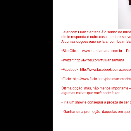
Falar com Luan Santana é o sonho de milhar
ele te responda é outro caso. Lembre-se, vo
Algumas opções para se falar com Luan Sa
•Site Oficial : www.luansantana.com.br – Pr
•Twitter: http://twitter.com/#!/luansantana
•Facebook: http://www.facebook.com/page
•Flickr: http://www.flickr.com/photos/camari
Última opção, mas, não menos importante –
algumas coisas que você pode fazer:
- Ir a um show e conseguir a proeza de se
- Ganhar uma promoção, daquelas em que v