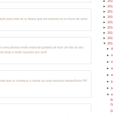
►
20
►
20
►
20
►
20
a tudo para mim se vc falase que me amasse eu ia morre de amor
►
20
►
20
►
20
►
20
▼
20
ê é uma pessoa muito especial gostaria de ficar um dia do seu
►
d
de beijo e muito sucesso pra você
►
n
►
o
►
s
►
a
esde que vc começou a cantar as suas musicas maravilhosa !!!!!!
►
j
►
j
▼
m
E
G