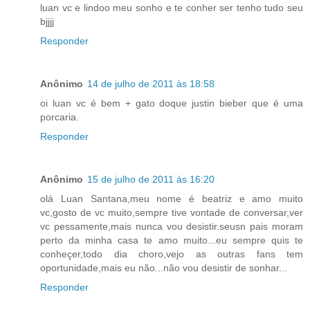
luan vc e lindoo meu sonho e te conher ser tenho tudo seu
bjjjj
Responder
Anônimo
14 de julho de 2011 às 18:58
oi luan vc é bem + gato doque justin bieber que é uma
porcaria.
Responder
Anônimo
15 de julho de 2011 às 16:20
olá Luan Santana,meu nome é beatriz e amo muito
vc,gosto de vc muito,sempre tive vontade de conversar,ver
vc pessamente,mais nunca vou desistir.seusn pais moram
perto da minha casa te amo muito...eu sempre quis te
conheçer,todo dia choro,vejo as outras fans tem
oportunidade,mais eu não...não vou desistir de sonhar...
Responder