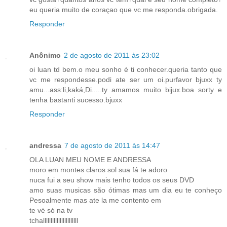
eu queria muito de coraçao que vc me responda.obrigada.
Responder
Anônimo
2 de agosto de 2011 às 23:02
oi luan td bem.o meu sonho é ti conhecer.queria tanto que
vc me respondesse.podi ate ser um oi.purfavor bjuxx ty
amu...ass:li,kaká,Di.....ty amamos muito bijux.boa sorty e
tenha bastanti sucesso.bjuxx
Responder
andressa
7 de agosto de 2011 às 14:47
OLA LUAN MEU NOME E ANDRESSA
moro em montes claros sol sua fá te adoro
nuca fui a seu show mais tenho todos os seus DVD
amo suas musicas são ótimas mas um dia eu te conheço
Pesoalmente mas ate la me contento em
te vé só na tv
tchalllllllllllllllllllllll