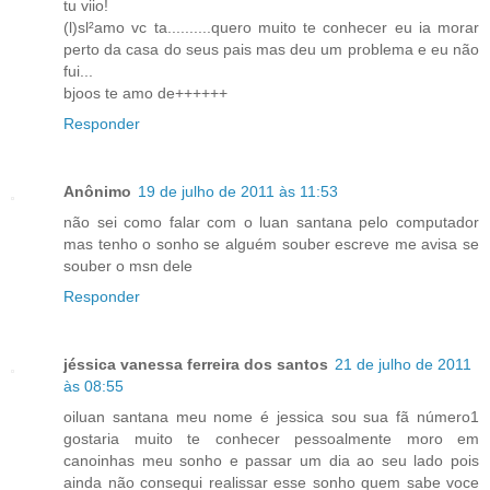
tu viio!
(l)sl²amo vc ta..........quero muito te conhecer eu ia morar
perto da casa do seus pais mas deu um problema e eu não
fui...
bjoos te amo de++++++
Responder
Anônimo
19 de julho de 2011 às 11:53
não sei como falar com o luan santana pelo computador
mas tenho o sonho se alguém souber escreve me avisa se
souber o msn dele
Responder
jéssica vanessa ferreira dos santos
21 de julho de 2011
às 08:55
oiluan santana meu nome é jessica sou sua fã número1
gostaria muito te conhecer pessoalmente moro em
canoinhas meu sonho e passar um dia ao seu lado pois
ainda não consequi realissar esse sonho quem sabe voce