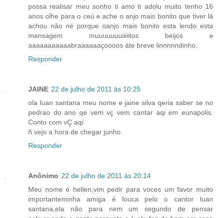
possa realisar meu sonho ti amo ti adolu muito tenho 16
anos olhe para o ceú e ache o anjo mais bonito que tiver lá
achou não né porque oanjo mais bonito esta lendo esta
mensagem muuuuuuuiiiiitos beijos e
aaaaaaaaaaabraaaaaaçoooos áte breve linnnnndinho.
Responder
JAINE
22 de julho de 2011 às 10:25
ola luan santana meu nome e jaine silva qeria saber se no
pedrao do ano qe vem vç vem cantar aqi em eunapolis.
Conto com vÇ aqi
ñ vejo a hora de chegar junho
Responder
Anônimo
22 de julho de 2011 às 20:14
Meu nome é hellen,vim pedir para voces um favor muito
importanteminha amiga é louca pelo o cantor luan
santana,ela não para nem um segundo de pensar