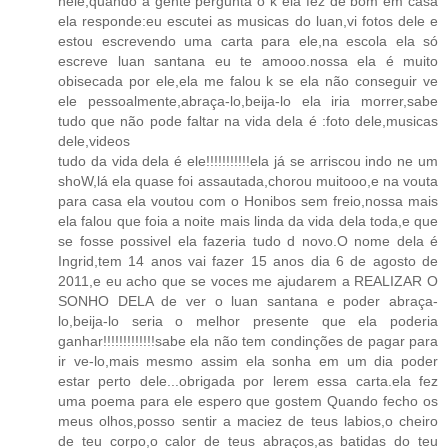
nele,quando a gente pergunta o k ela fez de bom em casa
ela responde:eu escutei as musicas do luan,vi fotos dele e
estou escrevendo uma carta para ele,na escola ela só
escreve luan santana eu te amooo.nossa ela é muito
obisecada por ele,ela me falou k se ela não conseguir ve
ele pessoalmente,abraça-lo,beija-lo ela iria morrer,sabe
tudo que não pode faltar na vida dela é :foto dele,musicas
dele,videos
tudo da vida dela é ele!!!!!!!!!!!ela já se arriscou indo ne um
shoW,lá ela quase foi assautada,chorou muitooo,e na vouta
para casa ela voutou com o Honibos sem freio,nossa mais
ela falou que foia a noite mais linda da vida dela toda,e que
se fosse possivel ela fazeria tudo d novo.O nome dela é
Ingrid,tem 14 anos vai fazer 15 anos dia 6 de agosto de
2011,e eu acho que se voces me ajudarem a REALIZAR O
SONHO DELA de ver o luan santana e poder abraça-
lo,beija-lo seria o melhor presente que ela poderia
ganhar!!!!!!!!!!!!!sabe ela não tem condinções de pagar para
ir ve-lo,mais mesmo assim ela sonha em um dia poder
estar perto dele...obrigada por lerem essa carta.ela fez
uma poema para ele espero que gostem Quando fecho os
meus olhos,posso sentir a maciez de teus labios,o cheiro
de teu corpo,o calor de teus abraços,as batidas do teu