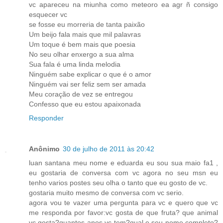
vc apareceu na miunha como meteoro ea agr ñ consigo
esquecer vc
se fosse eu morreria de tanta paixão
Um beijo fala mais que mil palavras
Um toque é bem mais que poesia
No seu olhar enxergo a sua alma
Sua fala é uma linda melodia
Ninguém sabe explicar o que é o amor
Ninguém vai ser feliz sem ser amada
Meu coração de vez se entregou
Confesso que eu estou apaixonada
Responder
Anônimo
30 de julho de 2011 às 20:42
luan santana meu nome e eduarda eu sou sua maio fa1 ,
eu gostaria de conversa com vc agora no seu msn eu
tenho varios postes seu olha o tanto que eu gosto de vc.
gostaria muito mesmo de conversa com vc serio.
agora vou te vazer uma pergunta para vc e quero que vc
me responda por favor:vc gosta de que fruta? que animal
vc gosta?quantos anos vc tem?qual e seu nome completo?