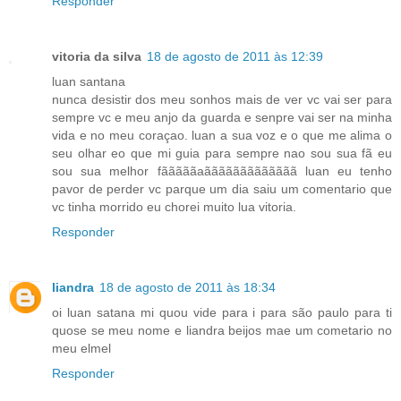
Responder
vitoria da silva
18 de agosto de 2011 às 12:39
luan santana
nunca desistir dos meu sonhos mais de ver vc vai ser para
sempre vc e meu anjo da guarda e senpre vai ser na minha
vida e no meu coraçao. luan a sua voz e o que me alima o
seu olhar eo que mi guia para sempre nao sou sua fã eu
sou sua melhor fãããããaããããããããããããã luan eu tenho
pavor de perder vc parque um dia saiu um comentario que
vc tinha morrido eu chorei muito lua vitoria.
Responder
liandra
18 de agosto de 2011 às 18:34
oi luan satana mi quou vide para i para são paulo para ti
quose se meu nome e liandra beijos mae um cometario no
meu elmel
Responder