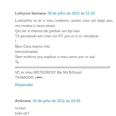
Lethycia Santana
29 de julho de 2011 às 11:22
Luanzinho vc ér o meu meteoro, sonho com um beijo seu,
me mostra o seus sinais..
Qro ter a chance de ganhar um bjo seu
Tô pensando em criar um FC pra vc e vc oficializar
!
Bjoo Cara teamo mto
(emocionada)
Sem motivos pra explicar o meu amor por vc aai
Te
amooooooooooooooooooooooooooooooooooooooooooo!
VC ér meu METEOROO! Bjo Mil BJJooo!
TEAMOOO »♥♥«
Responder
Anônimo
30 de julho de 2011 às 19:45
oi luan
tudo ok?