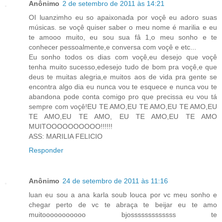
Anônimo
2 de setembro de 2011 às 14:21
OI luanzimho eu so apaixonada por voçê eu adoro suas
músicas. se voçê quiser saber o meu nome é marilia e eu
te amooo muito, eu sou sua fâ 1,o meu sonho e te
conhecer pessoalmente,e conversa com voçê e etc...
Eu sonho todos os dias com voçê,eu desejo que voçê
tenha muito sucesso,edesejo tudo de bom pra voçê,e que
deus te muitas alegria,e muitos aos de vida pra gente se
encontra algo dia eu nunca vou te esquece e nunca vou te
abandona pode conta comigo pro que precissa eu vou tá
sempre com voçê!EU TE AMO,EU TE AMO,EU TE AMO,EU
TE AMO,EU TE AMO, EU TE AMO,EU TE AMO
MUITOOOOOOOOOO!!!!!!
ASS: MARILIA FELICIO
Responder
Anônimo
24 de setembro de 2011 às 11:16
luan eu sou a ana karla soub louca por vc meu sonho e
chegar perto de vc te abraça te beijar eu te amo
muitooooooooooo bjosssssssssssss te