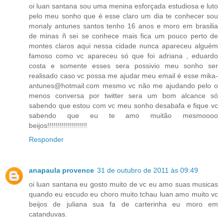
oi luan santana sou uma menina esforçada estudiosa e luto
pelo meu sonho que é esse claro um dia te conhecer sou
monaly antunes santos tenho 16 anos e moro em brasilia
de minas ñ sei se conhece mais fica um pouco perto de
montes claros aqui nessa cidade nunca apareceu alguém
famoso como vc apareceu só que foi adriana , eduardo
costa e somente esses sera possivio meu sonho ser
realisado caso vc possa me ajudar meu email é esse mika-
antunes@hotmail.com mesmo vc não me ajudando pelo o
menos conversa por twitter sera um bom alcance só
sabendo que estou com vc meu sonho desabafa e fique vc
sabendo que eu te amo muitão mesmoooo
beijos!!!!!!!!!!!!!!!!!!!!
Responder
anapaula provence
31 de outubro de 2011 às 09:49
oi luan santana eu gosto muito de vc eu amo suas musicas
quando eu escudo eu choro muito.tchau luan amo muito vc
beijos de juliana sua fa de carterinha eu moro em
catanduvas.