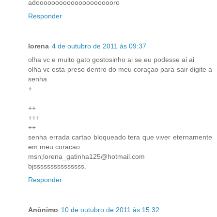
adooooooooooooooooooooro
Responder
lorena
4 de outubro de 2011 às 09:37
olha vc e muito gato gostosinho ai se eu podesse ai ai
olha vc esta preso dentro do meu coraçao para sair digite a
senha
+
++
+++
++
senha errada cartao bloqueado tera que viver eternamente
em meu coracao
msn;lorena_gatinha125@hotmail.com
bjsssssssssssssss.
Responder
Anônimo
10 de outubro de 2011 às 15:32