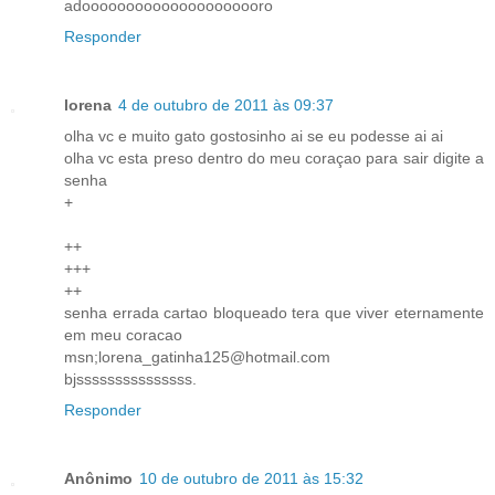
adooooooooooooooooooooro
Responder
lorena
4 de outubro de 2011 às 09:37
olha vc e muito gato gostosinho ai se eu podesse ai ai
olha vc esta preso dentro do meu coraçao para sair digite a
senha
+
++
+++
++
senha errada cartao bloqueado tera que viver eternamente
em meu coracao
msn;lorena_gatinha125@hotmail.com
bjsssssssssssssss.
Responder
Anônimo
10 de outubro de 2011 às 15:32