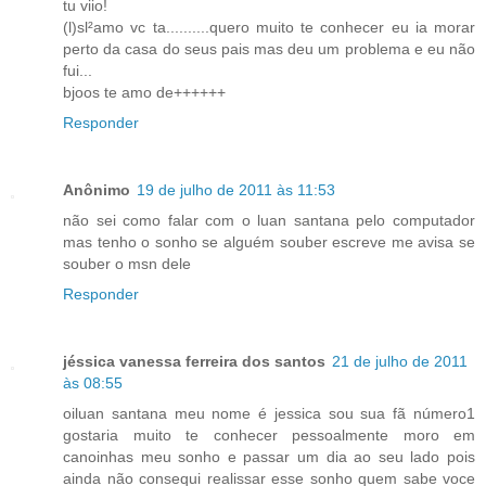
tu viio!
(l)sl²amo vc ta..........quero muito te conhecer eu ia morar
perto da casa do seus pais mas deu um problema e eu não
fui...
bjoos te amo de++++++
Responder
Anônimo
19 de julho de 2011 às 11:53
não sei como falar com o luan santana pelo computador
mas tenho o sonho se alguém souber escreve me avisa se
souber o msn dele
Responder
jéssica vanessa ferreira dos santos
21 de julho de 2011
às 08:55
oiluan santana meu nome é jessica sou sua fã número1
gostaria muito te conhecer pessoalmente moro em
canoinhas meu sonho e passar um dia ao seu lado pois
ainda não consequi realissar esse sonho quem sabe voce