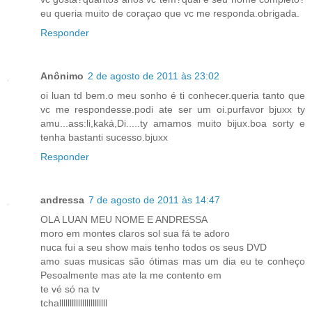
eu queria muito de coraçao que vc me responda.obrigada.
Responder
Anônimo
2 de agosto de 2011 às 23:02
oi luan td bem.o meu sonho é ti conhecer.queria tanto que
vc me respondesse.podi ate ser um oi.purfavor bjuxx ty
amu...ass:li,kaká,Di.....ty amamos muito bijux.boa sorty e
tenha bastanti sucesso.bjuxx
Responder
andressa
7 de agosto de 2011 às 14:47
OLA LUAN MEU NOME E ANDRESSA
moro em montes claros sol sua fá te adoro
nuca fui a seu show mais tenho todos os seus DVD
amo suas musicas são ótimas mas um dia eu te conheço
Pesoalmente mas ate la me contento em
te vé só na tv
tchalllllllllllllllllllllll