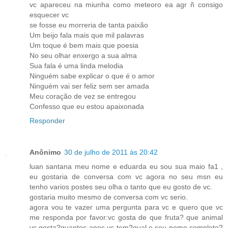
vc apareceu na miunha como meteoro ea agr ñ consigo
esquecer vc
se fosse eu morreria de tanta paixão
Um beijo fala mais que mil palavras
Um toque é bem mais que poesia
No seu olhar enxergo a sua alma
Sua fala é uma linda melodia
Ninguém sabe explicar o que é o amor
Ninguém vai ser feliz sem ser amada
Meu coração de vez se entregou
Confesso que eu estou apaixonada
Responder
Anônimo
30 de julho de 2011 às 20:42
luan santana meu nome e eduarda eu sou sua maio fa1 ,
eu gostaria de conversa com vc agora no seu msn eu
tenho varios postes seu olha o tanto que eu gosto de vc.
gostaria muito mesmo de conversa com vc serio.
agora vou te vazer uma pergunta para vc e quero que vc
me responda por favor:vc gosta de que fruta? que animal
vc gosta?quantos anos vc tem?qual e seu nome completo?