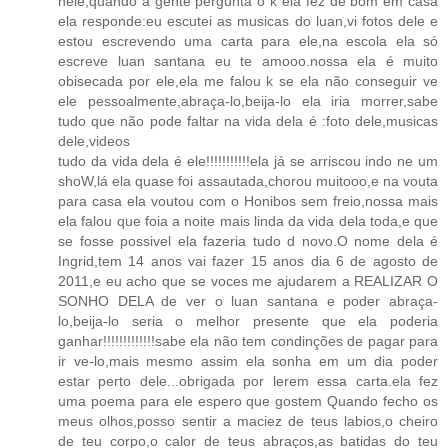
nele,quando a gente pergunta o k ela fez de bom em casa
ela responde:eu escutei as musicas do luan,vi fotos dele e
estou escrevendo uma carta para ele,na escola ela só
escreve luan santana eu te amooo.nossa ela é muito
obisecada por ele,ela me falou k se ela não conseguir ve
ele pessoalmente,abraça-lo,beija-lo ela iria morrer,sabe
tudo que não pode faltar na vida dela é :foto dele,musicas
dele,videos
tudo da vida dela é ele!!!!!!!!!!!ela já se arriscou indo ne um
shoW,lá ela quase foi assautada,chorou muitooo,e na vouta
para casa ela voutou com o Honibos sem freio,nossa mais
ela falou que foia a noite mais linda da vida dela toda,e que
se fosse possivel ela fazeria tudo d novo.O nome dela é
Ingrid,tem 14 anos vai fazer 15 anos dia 6 de agosto de
2011,e eu acho que se voces me ajudarem a REALIZAR O
SONHO DELA de ver o luan santana e poder abraça-
lo,beija-lo seria o melhor presente que ela poderia
ganhar!!!!!!!!!!!!!sabe ela não tem condinções de pagar para
ir ve-lo,mais mesmo assim ela sonha em um dia poder
estar perto dele...obrigada por lerem essa carta.ela fez
uma poema para ele espero que gostem Quando fecho os
meus olhos,posso sentir a maciez de teus labios,o cheiro
de teu corpo,o calor de teus abraços,as batidas do teu