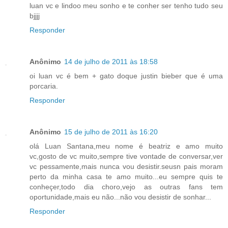
luan vc e lindoo meu sonho e te conher ser tenho tudo seu
bjjjj
Responder
Anônimo
14 de julho de 2011 às 18:58
oi luan vc é bem + gato doque justin bieber que é uma
porcaria.
Responder
Anônimo
15 de julho de 2011 às 16:20
olá Luan Santana,meu nome é beatriz e amo muito
vc,gosto de vc muito,sempre tive vontade de conversar,ver
vc pessamente,mais nunca vou desistir.seusn pais moram
perto da minha casa te amo muito...eu sempre quis te
conheçer,todo dia choro,vejo as outras fans tem
oportunidade,mais eu não...não vou desistir de sonhar...
Responder