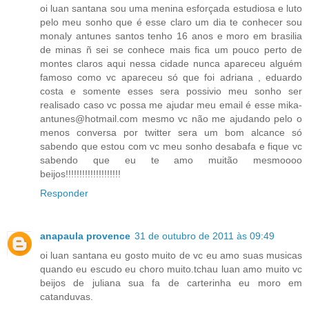
oi luan santana sou uma menina esforçada estudiosa e luto
pelo meu sonho que é esse claro um dia te conhecer sou
monaly antunes santos tenho 16 anos e moro em brasilia
de minas ñ sei se conhece mais fica um pouco perto de
montes claros aqui nessa cidade nunca apareceu alguém
famoso como vc apareceu só que foi adriana , eduardo
costa e somente esses sera possivio meu sonho ser
realisado caso vc possa me ajudar meu email é esse mika-
antunes@hotmail.com mesmo vc não me ajudando pelo o
menos conversa por twitter sera um bom alcance só
sabendo que estou com vc meu sonho desabafa e fique vc
sabendo que eu te amo muitão mesmoooo
beijos!!!!!!!!!!!!!!!!!!!!
Responder
anapaula provence
31 de outubro de 2011 às 09:49
oi luan santana eu gosto muito de vc eu amo suas musicas
quando eu escudo eu choro muito.tchau luan amo muito vc
beijos de juliana sua fa de carterinha eu moro em
catanduvas.