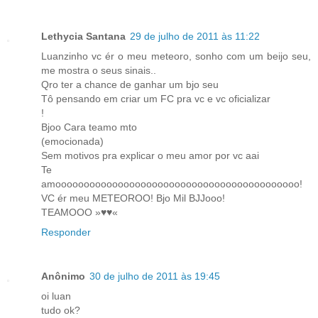
Lethycia Santana
29 de julho de 2011 às 11:22
Luanzinho vc ér o meu meteoro, sonho com um beijo seu,
me mostra o seus sinais..
Qro ter a chance de ganhar um bjo seu
Tô pensando em criar um FC pra vc e vc oficializar
!
Bjoo Cara teamo mto
(emocionada)
Sem motivos pra explicar o meu amor por vc aai
Te
amooooooooooooooooooooooooooooooooooooooooooo!
VC ér meu METEOROO! Bjo Mil BJJooo!
TEAMOOO »♥♥«
Responder
Anônimo
30 de julho de 2011 às 19:45
oi luan
tudo ok?