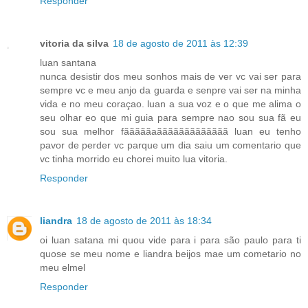
Responder
vitoria da silva
18 de agosto de 2011 às 12:39
luan santana
nunca desistir dos meu sonhos mais de ver vc vai ser para
sempre vc e meu anjo da guarda e senpre vai ser na minha
vida e no meu coraçao. luan a sua voz e o que me alima o
seu olhar eo que mi guia para sempre nao sou sua fã eu
sou sua melhor fãããããaããããããããããããã luan eu tenho
pavor de perder vc parque um dia saiu um comentario que
vc tinha morrido eu chorei muito lua vitoria.
Responder
liandra
18 de agosto de 2011 às 18:34
oi luan satana mi quou vide para i para são paulo para ti
quose se meu nome e liandra beijos mae um cometario no
meu elmel
Responder