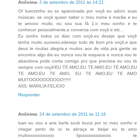
Anônimo
2 de setembro de 2011 às 14:21
OI luanzimho eu so apaixonada por voçê eu adoro suas
músicas. se voçê quiser saber o meu nome é marilia e eu
te amooo muito, eu sou sua fâ 1,o meu sonho e te
conhecer pessoalmente,e conversa com voçê e etc...
Eu sonho todos os dias com voçê,eu desejo que voçê
tenha muito sucesso,edesejo tudo de bom pra voçê,e que
deus te muitas alegria,e muitos aos de vida pra gente se
encontra algo dia eu nunca vou te esquece e nunca vou te
abandona pode conta comigo pro que precissa eu vou tá
sempre com voçê!EU TE AMO,EU TE AMO,EU TE AMO,EU
TE AMO,EU TE AMO, EU TE AMO,EU TE AMO
MUITOOOOOOOOOO!!!!!!
ASS: MARILIA FELICIO
Responder
Anônimo
24 de setembro de 2011 às 11:16
luan eu sou a ana karla soub louca por vc meu sonho e
chegar perto de vc te abraça te beijar eu te amo
muitooooooooooo bjosssssssssssss te