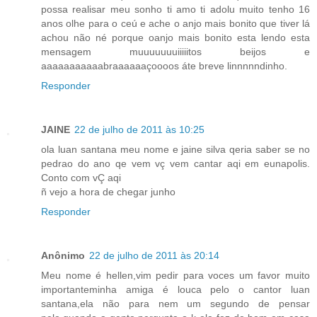
possa realisar meu sonho ti amo ti adolu muito tenho 16
anos olhe para o ceú e ache o anjo mais bonito que tiver lá
achou não né porque oanjo mais bonito esta lendo esta
mensagem muuuuuuuiiiiitos beijos e
aaaaaaaaaaabraaaaaaçoooos áte breve linnnnndinho.
Responder
JAINE
22 de julho de 2011 às 10:25
ola luan santana meu nome e jaine silva qeria saber se no
pedrao do ano qe vem vç vem cantar aqi em eunapolis.
Conto com vÇ aqi
ñ vejo a hora de chegar junho
Responder
Anônimo
22 de julho de 2011 às 20:14
Meu nome é hellen,vim pedir para voces um favor muito
importanteminha amiga é louca pelo o cantor luan
santana,ela não para nem um segundo de pensar