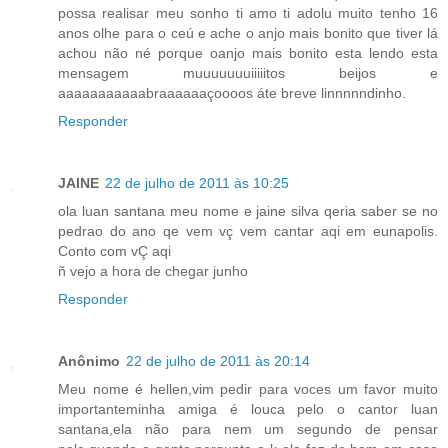
possa realisar meu sonho ti amo ti adolu muito tenho 16
anos olhe para o ceú e ache o anjo mais bonito que tiver lá
achou não né porque oanjo mais bonito esta lendo esta
mensagem muuuuuuuiiiiitos beijos e
aaaaaaaaaaabraaaaaaçoooos áte breve linnnnndinho.
Responder
JAINE
22 de julho de 2011 às 10:25
ola luan santana meu nome e jaine silva qeria saber se no
pedrao do ano qe vem vç vem cantar aqi em eunapolis.
Conto com vÇ aqi
ñ vejo a hora de chegar junho
Responder
Anônimo
22 de julho de 2011 às 20:14
Meu nome é hellen,vim pedir para voces um favor muito
importanteminha amiga é louca pelo o cantor luan
santana,ela não para nem um segundo de pensar