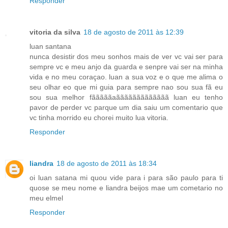
Responder
vitoria da silva
18 de agosto de 2011 às 12:39
luan santana
nunca desistir dos meu sonhos mais de ver vc vai ser para
sempre vc e meu anjo da guarda e senpre vai ser na minha
vida e no meu coraçao. luan a sua voz e o que me alima o
seu olhar eo que mi guia para sempre nao sou sua fã eu
sou sua melhor fãããããaããããããããããããã luan eu tenho
pavor de perder vc parque um dia saiu um comentario que
vc tinha morrido eu chorei muito lua vitoria.
Responder
liandra
18 de agosto de 2011 às 18:34
oi luan satana mi quou vide para i para são paulo para ti
quose se meu nome e liandra beijos mae um cometario no
meu elmel
Responder