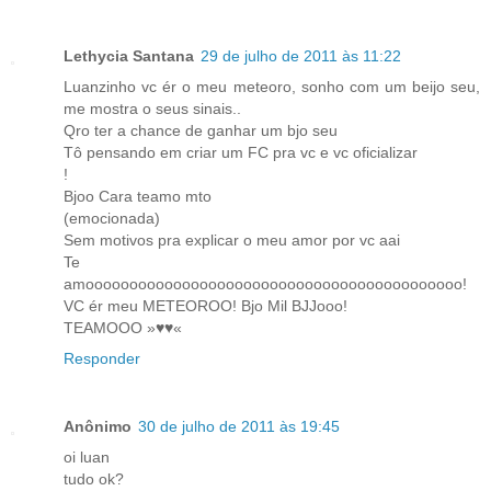
Lethycia Santana
29 de julho de 2011 às 11:22
Luanzinho vc ér o meu meteoro, sonho com um beijo seu,
me mostra o seus sinais..
Qro ter a chance de ganhar um bjo seu
Tô pensando em criar um FC pra vc e vc oficializar
!
Bjoo Cara teamo mto
(emocionada)
Sem motivos pra explicar o meu amor por vc aai
Te
amooooooooooooooooooooooooooooooooooooooooooo!
VC ér meu METEOROO! Bjo Mil BJJooo!
TEAMOOO »♥♥«
Responder
Anônimo
30 de julho de 2011 às 19:45
oi luan
tudo ok?