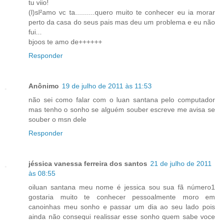
tu viio!
(l)sl²amo vc ta..........quero muito te conhecer eu ia morar
perto da casa do seus pais mas deu um problema e eu não
fui...
bjoos te amo de++++++
Responder
Anônimo
19 de julho de 2011 às 11:53
não sei como falar com o luan santana pelo computador
mas tenho o sonho se alguém souber escreve me avisa se
souber o msn dele
Responder
jéssica vanessa ferreira dos santos
21 de julho de 2011
às 08:55
oiluan santana meu nome é jessica sou sua fã número1
gostaria muito te conhecer pessoalmente moro em
canoinhas meu sonho e passar um dia ao seu lado pois
ainda não consequi realissar esse sonho quem sabe voce