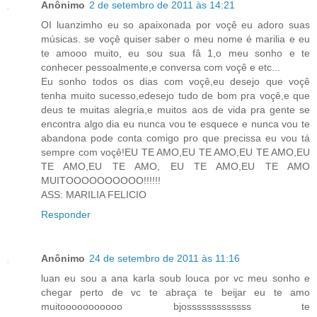
Anônimo
2 de setembro de 2011 às 14:21
OI luanzimho eu so apaixonada por voçê eu adoro suas
músicas. se voçê quiser saber o meu nome é marilia e eu
te amooo muito, eu sou sua fâ 1,o meu sonho e te
conhecer pessoalmente,e conversa com voçê e etc...
Eu sonho todos os dias com voçê,eu desejo que voçê
tenha muito sucesso,edesejo tudo de bom pra voçê,e que
deus te muitas alegria,e muitos aos de vida pra gente se
encontra algo dia eu nunca vou te esquece e nunca vou te
abandona pode conta comigo pro que precissa eu vou tá
sempre com voçê!EU TE AMO,EU TE AMO,EU TE AMO,EU
TE AMO,EU TE AMO, EU TE AMO,EU TE AMO
MUITOOOOOOOOOO!!!!!!
ASS: MARILIA FELICIO
Responder
Anônimo
24 de setembro de 2011 às 11:16
luan eu sou a ana karla soub louca por vc meu sonho e
chegar perto de vc te abraça te beijar eu te amo
muitooooooooooo bjosssssssssssss te