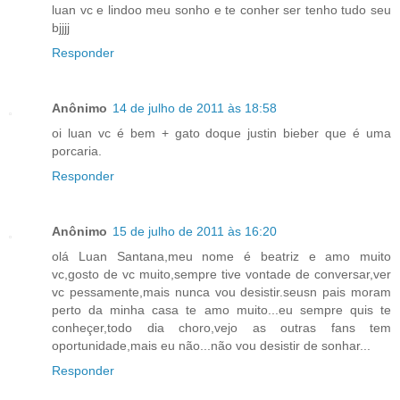
luan vc e lindoo meu sonho e te conher ser tenho tudo seu
bjjjj
Responder
Anônimo
14 de julho de 2011 às 18:58
oi luan vc é bem + gato doque justin bieber que é uma
porcaria.
Responder
Anônimo
15 de julho de 2011 às 16:20
olá Luan Santana,meu nome é beatriz e amo muito
vc,gosto de vc muito,sempre tive vontade de conversar,ver
vc pessamente,mais nunca vou desistir.seusn pais moram
perto da minha casa te amo muito...eu sempre quis te
conheçer,todo dia choro,vejo as outras fans tem
oportunidade,mais eu não...não vou desistir de sonhar...
Responder