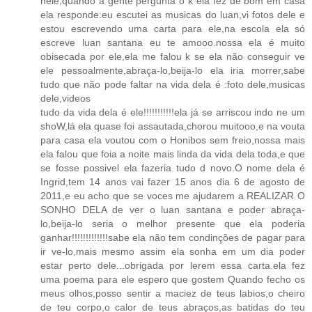
nele,quando a gente pergunta o k ela fez de bom em casa
ela responde:eu escutei as musicas do luan,vi fotos dele e
estou escrevendo uma carta para ele,na escola ela só
escreve luan santana eu te amooo.nossa ela é muito
obisecada por ele,ela me falou k se ela não conseguir ve
ele pessoalmente,abraça-lo,beija-lo ela iria morrer,sabe
tudo que não pode faltar na vida dela é :foto dele,musicas
dele,videos
tudo da vida dela é ele!!!!!!!!!!!ela já se arriscou indo ne um
shoW,lá ela quase foi assautada,chorou muitooo,e na vouta
para casa ela voutou com o Honibos sem freio,nossa mais
ela falou que foia a noite mais linda da vida dela toda,e que
se fosse possivel ela fazeria tudo d novo.O nome dela é
Ingrid,tem 14 anos vai fazer 15 anos dia 6 de agosto de
2011,e eu acho que se voces me ajudarem a REALIZAR O
SONHO DELA de ver o luan santana e poder abraça-
lo,beija-lo seria o melhor presente que ela poderia
ganhar!!!!!!!!!!!!!sabe ela não tem condinções de pagar para
ir ve-lo,mais mesmo assim ela sonha em um dia poder
estar perto dele...obrigada por lerem essa carta.ela fez
uma poema para ele espero que gostem Quando fecho os
meus olhos,posso sentir a maciez de teus labios,o cheiro
de teu corpo,o calor de teus abraços,as batidas do teu