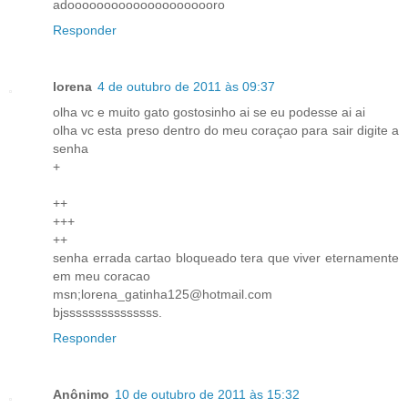
adooooooooooooooooooooro
Responder
lorena
4 de outubro de 2011 às 09:37
olha vc e muito gato gostosinho ai se eu podesse ai ai
olha vc esta preso dentro do meu coraçao para sair digite a
senha
+
++
+++
++
senha errada cartao bloqueado tera que viver eternamente
em meu coracao
msn;lorena_gatinha125@hotmail.com
bjsssssssssssssss.
Responder
Anônimo
10 de outubro de 2011 às 15:32