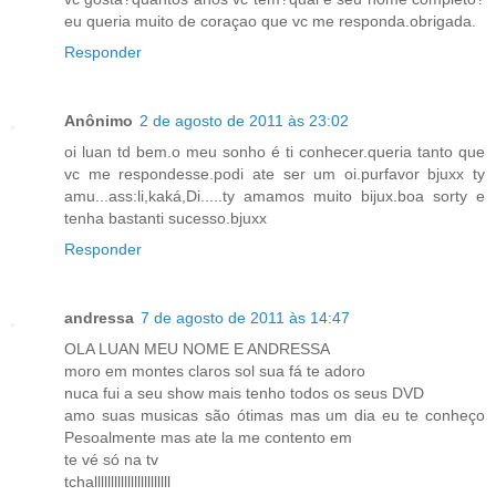
eu queria muito de coraçao que vc me responda.obrigada.
Responder
Anônimo
2 de agosto de 2011 às 23:02
oi luan td bem.o meu sonho é ti conhecer.queria tanto que
vc me respondesse.podi ate ser um oi.purfavor bjuxx ty
amu...ass:li,kaká,Di.....ty amamos muito bijux.boa sorty e
tenha bastanti sucesso.bjuxx
Responder
andressa
7 de agosto de 2011 às 14:47
OLA LUAN MEU NOME E ANDRESSA
moro em montes claros sol sua fá te adoro
nuca fui a seu show mais tenho todos os seus DVD
amo suas musicas são ótimas mas um dia eu te conheço
Pesoalmente mas ate la me contento em
te vé só na tv
tchalllllllllllllllllllllll