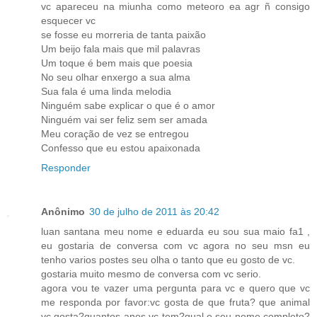
vc apareceu na miunha como meteoro ea agr ñ consigo
esquecer vc
se fosse eu morreria de tanta paixão
Um beijo fala mais que mil palavras
Um toque é bem mais que poesia
No seu olhar enxergo a sua alma
Sua fala é uma linda melodia
Ninguém sabe explicar o que é o amor
Ninguém vai ser feliz sem ser amada
Meu coração de vez se entregou
Confesso que eu estou apaixonada
Responder
Anônimo
30 de julho de 2011 às 20:42
luan santana meu nome e eduarda eu sou sua maio fa1 ,
eu gostaria de conversa com vc agora no seu msn eu
tenho varios postes seu olha o tanto que eu gosto de vc.
gostaria muito mesmo de conversa com vc serio.
agora vou te vazer uma pergunta para vc e quero que vc
me responda por favor:vc gosta de que fruta? que animal
vc gosta?quantos anos vc tem?qual e seu nome completo?