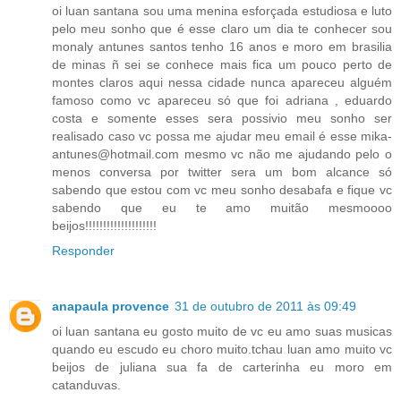
oi luan santana sou uma menina esforçada estudiosa e luto
pelo meu sonho que é esse claro um dia te conhecer sou
monaly antunes santos tenho 16 anos e moro em brasilia
de minas ñ sei se conhece mais fica um pouco perto de
montes claros aqui nessa cidade nunca apareceu alguém
famoso como vc apareceu só que foi adriana , eduardo
costa e somente esses sera possivio meu sonho ser
realisado caso vc possa me ajudar meu email é esse mika-
antunes@hotmail.com mesmo vc não me ajudando pelo o
menos conversa por twitter sera um bom alcance só
sabendo que estou com vc meu sonho desabafa e fique vc
sabendo que eu te amo muitão mesmoooo
beijos!!!!!!!!!!!!!!!!!!!!
Responder
anapaula provence
31 de outubro de 2011 às 09:49
oi luan santana eu gosto muito de vc eu amo suas musicas
quando eu escudo eu choro muito.tchau luan amo muito vc
beijos de juliana sua fa de carterinha eu moro em
catanduvas.