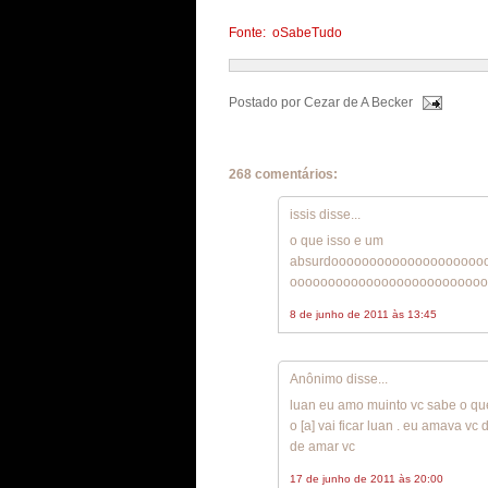
Fonte: oSabeTudo
Postado por
Cezar de A Becker
268 comentários:
issis disse...
o que isso e um
absurdoooooooooooooooooooo
oooooooooooooooooooooooooo
8 de junho de 2011 às 13:45
Anônimo disse...
luan eu amo muinto vc sabe o que
o [a] vai ficar luan . eu amava 
de amar vc
17 de junho de 2011 às 20:00