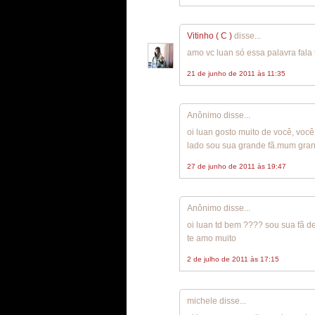
Vitinho ( C )
disse...
amo vc luan só essa palavra fal
21 de junho de 2011 às 11:35
Anônimo disse...
oi luan gosto muito de você, voc
lado sou sua grande fã.mum gran
27 de junho de 2011 às 19:47
Anônimo disse...
oi luan td bem ???? sou sua fã d
te amo muito
2 de julho de 2011 às 17:15
michele disse...