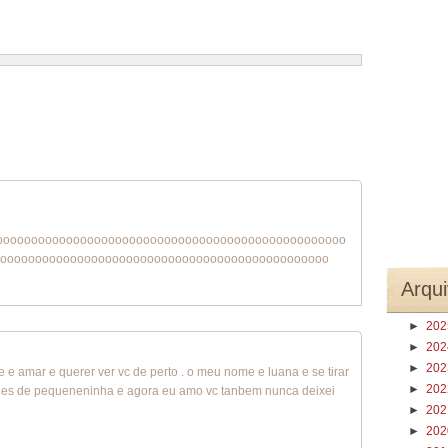
1 – 200 de 268
Recentes›
Mais recentes»
oooooooooooooooooooooooooooooooooooooooooooooooooo
ooooooooooooooooooooooooooooooooooooooooooooooo
Arqui
►
20
►
20
►
20
 e amar e querer ver vc de perto . o meu nome e luana e se tirar
►
20
vc des de pequeneninha e agora eu amo vc tanbem nunca deixei
►
20
►
20