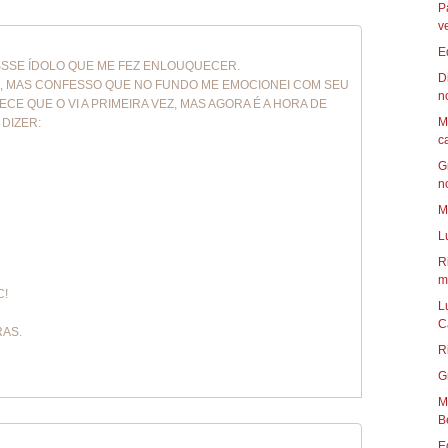
P
v
E
ESSSE ÍDOLO QUE ME FEZ ENLOUQUECER.
D
M , MAS CONFESSO QUE NO FUNDO ME EMOCIONEI COM SEU
n
RECE QUE O VI A PRIMEIRA VEZ, MAS AGORA É A HORA DE
M
 DIZER:
c
G
n
M
L
R
mu
C!
L
C
RAS.
R
G
Mun
B
E