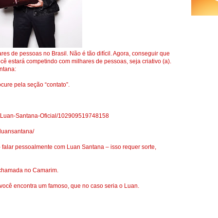
es de pessoas no Brasil. Não é tão difícil. Agora, conseguir que
cê estará competindo com milhares de pessoas, seja criativo (a).
ntana:
ocure pela seção “contato”.
s/Luan-Santana-Oficial/102909519748158
mluansantana/
 falar pessoalmente com Luan Santana – isso requer sorte,
r chamada no Camarim.
ocê encontra um famoso, que no caso seria o Luan.