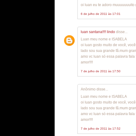
oi luan eu te adoro muuuuuuuito 
6 de julho de 2011 às 17:01
luan santana!!!! lindo
disse...
Luan meu nome e ISABELA
oi luan gosto muito de você, voc
lado sou sua grande fã.mum grand
amo vc luan só essa palavra fala
amor!!!!
7 de julho de 2011 às 17:50
Anônimo disse...
Luan meu nome e ISABELA
oi luan gosto muito de você, voc
lado sou sua grande fã.mum grand
amo vc luan só essa palavra fala
amor!!!!
7 de julho de 2011 às 17:52