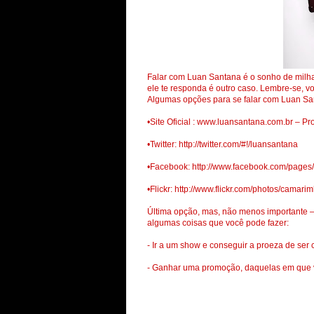
Falar com Luan Santana é o sonho de milhar
ele te responda é outro caso. Lembre-se, vo
Algumas opções para se falar com Luan Sa
•Site Oficial : www.luansantana.com.br – Pr
•Twitter: http://twitter.com/#!/luansantana
•Facebook: http://www.facebook.com/page
•Flickr: http://www.flickr.com/photos/camari
Última opção, mas, não menos importante –
algumas coisas que você pode fazer:
- Ir a um show e conseguir a proeza de se
- Ganhar uma promoção, daquelas em que v