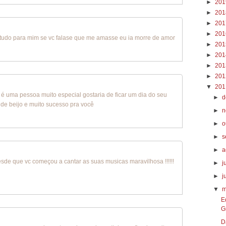
►
20
►
20
►
20
►
20
a tudo para mim se vc falase que me amasse eu ia morre de amor
►
20
►
20
►
20
►
20
▼
20
ê é uma pessoa muito especial gostaria de ficar um dia do seu
►
d
de beijo e muito sucesso pra você
►
n
►
o
►
s
►
a
esde que vc começou a cantar as suas musicas maravilhosa !!!!!!
►
j
►
j
▼
m
E
G