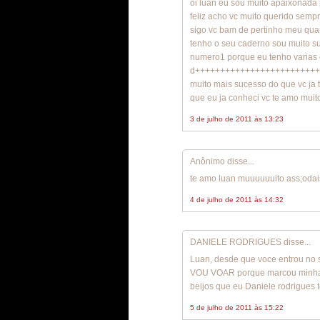
oi luan eu sou muito apaixonada 
feliz acho vc muito querido semp
sigo vc bam de pertinho meu qua
tenho o seu caderno sou muito s
numero1 porque eu tenho varias 
d+++++++++++++++++++++++++++
muito mais sucesso do que vc ja
que eu ja conheci vc te amo muito
3 de julho de 2011 às 13:23
Anônimo disse...
te amo luan muuuuuuito ass;oda
4 de julho de 2011 às 14:32
DANIELE RODRIGUES disse...
Luan, desde que voce entrou no 
VOU VOAR porque marcou minha v
beijos que eu Daniele rodrigues 
5 de julho de 2011 às 15:22