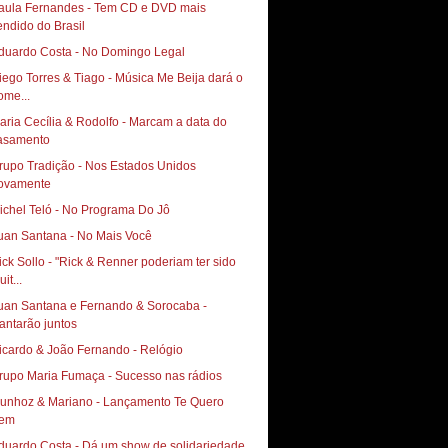
aula Fernandes - Tem CD e DVD mais
endido do Brasil
duardo Costa - No Domingo Legal
iego Torres & Tiago - Música Me Beija dará o
ome...
aria Cecília & Rodolfo - Marcam a data do
asamento
rupo Tradição - Nos Estados Unidos
ovamente
ichel Teló - No Programa Do Jô
uan Santana - No Mais Você
ick Sollo - "Rick & Renner poderiam ter sido
it...
uan Santana e Fernando & Sorocaba -
antarão juntos
icardo & João Fernando - Relógio
rupo Maria Fumaça - Sucesso nas rádios
hoz & Mariano‏ - Lançamento Te Quero
em
duardo Costa - Dá um show de solidariedade