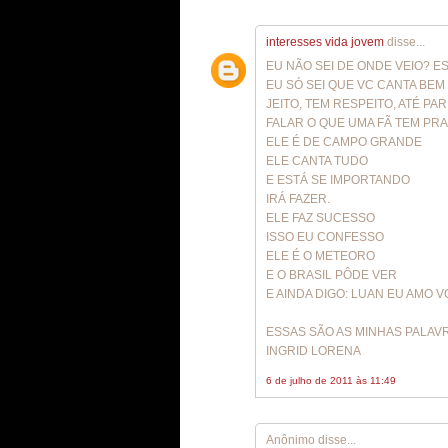
interesses vida jovem
disse...
EU NÃO SEI DE ONDE VEIO? 
EU SÓ SEI QUE VC CANTA BE
JEITO, TEM RESPEITO, ATÉ PA
FALAR O QUE UMA FÃ TEM PRA
ELE É DE CAMPO GRANDE
ELE CANTA TUDO
E ESTÁ SE IMPORTANDO
IRÁ FAZER.
ELE FAZ SUCESSO
ISSO EU CONFESSO
ELE É O METEORO
E O BRASIL PÔDE VER
E AINDA DIGO: LUAN EU AMO V
ESSAS SÃO AS MINHAS PALAV
INGRID LORENA
6 de julho de 2011 às 11:49
Anônimo disse...