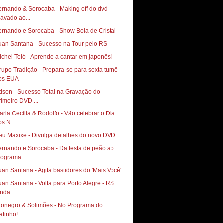
ernando & Sorocaba - Making off do dvd
ravado ao...
ernando e Sorocaba - Show Bola de Cristal
uan Santana - Sucesso na Tour pelo RS
ichel Teló - Aprende a cantar em japonês!
rupo Tradição - Prepara-se para sexta turnê
os EUA
dson - Sucesso Total na Gravação do
rimeiro DVD ...
aria Cecília & Rodolfo - Vão celebrar o Dia
os N...
eu Maxixe - Divulga detalhes do novo DVD
ernando e Sorocaba - Da festa de peão ao
rograma...
uan Santana - Agita bastidores do 'Mais Você'
uan Santana - Volta para Porto Alegre - RS
nda ...
ionegro & Solimões - No Programa do