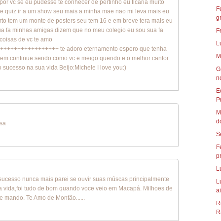
por vc se eu pudesse te conhecer de pertinho eu ficaria muito
F
re quiz ir a um show seu mais a minha mae nao mi leva mais eu
g
rto tem um monte de posters seu tem 16 e em breve tera mais eu
ua fa minhas amigas dizem que no meu colegio eu sou sua fa
F
coisas de vc te amo
L
+++++++++++++++ te adoro eternamento espero que tenha
M
 tem continue sendo como vc e meigo querido e o melhor cantor
 sucesso na sua vida Beijo:Michele I love you:)
G
n
E
P
M
d
isa
S
F
p
L
sucesso nunca mais parei se ouvir suas múscas principalmente
L
ida,foi tudo de bom quando voce veio em Macapá. Milhoes de
ai
te mando. Te Amo de Montão......
R