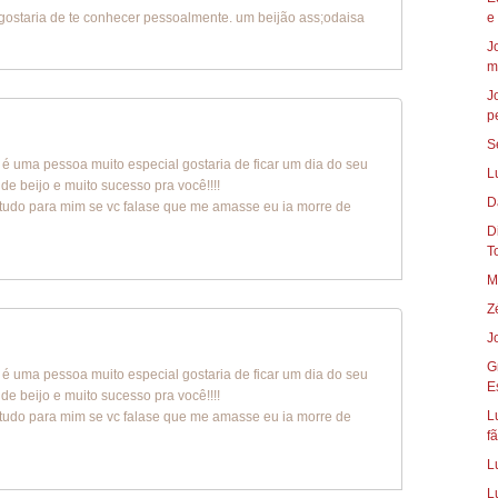
gostaria de te conhecer pessoalmente. um beijão ass;odaisa
e
J
m
J
p
S
ê é uma pessoa muito especial gostaria de ficar um dia do seu
L
e beijo e muito sucesso pra você!!!!
D
 tudo para mim se vc falase que me amasse eu ia morre de
Die
To
M
Z
J
G
ê é uma pessoa muito especial gostaria de ficar um dia do seu
E
e beijo e muito sucesso pra você!!!!
L
 tudo para mim se vc falase que me amasse eu ia morre de
fã
L
L