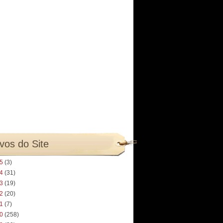
vos do Site
25
(3)
24
(31)
23
(19)
22
(20)
21
(7)
20
(258)