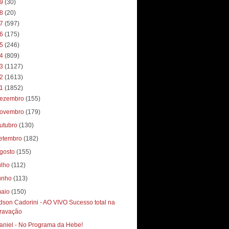
19
(30)
18
(20)
17
(597)
16
(175)
15
(246)
14
(809)
13
(1127)
12
(1613)
11
(1852)
ezembro
(155)
ovembro
(179)
utubro
(130)
etembro
(182)
gosto
(155)
ulho
(112)
unho
(113)
aio
(150)
dson Cadorini - AO VIVO Sucesso total‏ na
ravação