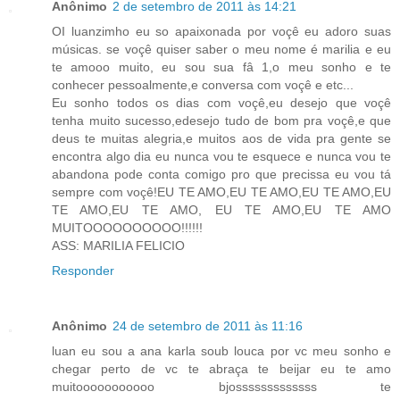
Anônimo
2 de setembro de 2011 às 14:21
OI luanzimho eu so apaixonada por voçê eu adoro suas
músicas. se voçê quiser saber o meu nome é marilia e eu
te amooo muito, eu sou sua fâ 1,o meu sonho e te
conhecer pessoalmente,e conversa com voçê e etc...
Eu sonho todos os dias com voçê,eu desejo que voçê
tenha muito sucesso,edesejo tudo de bom pra voçê,e que
deus te muitas alegria,e muitos aos de vida pra gente se
encontra algo dia eu nunca vou te esquece e nunca vou te
abandona pode conta comigo pro que precissa eu vou tá
sempre com voçê!EU TE AMO,EU TE AMO,EU TE AMO,EU
TE AMO,EU TE AMO, EU TE AMO,EU TE AMO
MUITOOOOOOOOOO!!!!!!
ASS: MARILIA FELICIO
Responder
Anônimo
24 de setembro de 2011 às 11:16
luan eu sou a ana karla soub louca por vc meu sonho e
chegar perto de vc te abraça te beijar eu te amo
muitooooooooooo bjosssssssssssss te