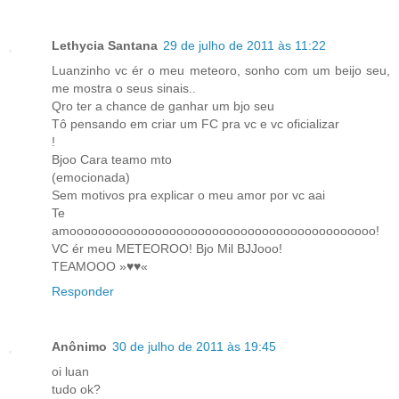
Lethycia Santana
29 de julho de 2011 às 11:22
Luanzinho vc ér o meu meteoro, sonho com um beijo seu,
me mostra o seus sinais..
Qro ter a chance de ganhar um bjo seu
Tô pensando em criar um FC pra vc e vc oficializar
!
Bjoo Cara teamo mto
(emocionada)
Sem motivos pra explicar o meu amor por vc aai
Te
amooooooooooooooooooooooooooooooooooooooooooo!
VC ér meu METEOROO! Bjo Mil BJJooo!
TEAMOOO »♥♥«
Responder
Anônimo
30 de julho de 2011 às 19:45
oi luan
tudo ok?