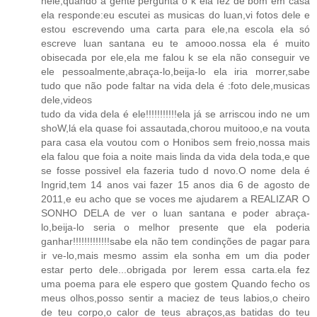
nele,quando a gente pergunta o k ela fez de bom em casa
ela responde:eu escutei as musicas do luan,vi fotos dele e
estou escrevendo uma carta para ele,na escola ela só
escreve luan santana eu te amooo.nossa ela é muito
obisecada por ele,ela me falou k se ela não conseguir ve
ele pessoalmente,abraça-lo,beija-lo ela iria morrer,sabe
tudo que não pode faltar na vida dela é :foto dele,musicas
dele,videos
tudo da vida dela é ele!!!!!!!!!!!ela já se arriscou indo ne um
shoW,lá ela quase foi assautada,chorou muitooo,e na vouta
para casa ela voutou com o Honibos sem freio,nossa mais
ela falou que foia a noite mais linda da vida dela toda,e que
se fosse possivel ela fazeria tudo d novo.O nome dela é
Ingrid,tem 14 anos vai fazer 15 anos dia 6 de agosto de
2011,e eu acho que se voces me ajudarem a REALIZAR O
SONHO DELA de ver o luan santana e poder abraça-
lo,beija-lo seria o melhor presente que ela poderia
ganhar!!!!!!!!!!!!!sabe ela não tem condinções de pagar para
ir ve-lo,mais mesmo assim ela sonha em um dia poder
estar perto dele...obrigada por lerem essa carta.ela fez
uma poema para ele espero que gostem Quando fecho os
meus olhos,posso sentir a maciez de teus labios,o cheiro
de teu corpo,o calor de teus abraços,as batidas do teu