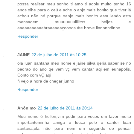
possa realisar meu sonho ti amo ti adolu muito tenho 16
anos olhe para o ceú e ache o anjo mais bonito que tiver lá
achou não né porque oanjo mais bonito esta lendo esta
mensagem muuuuuuuiiiiitos beijos e
aaaaaaaaaaabraaaaaaçoooos áte breve linnnnndinho.
Responder
JAINE
22 de julho de 2011 às 10:25
ola luan santana meu nome e jaine silva qeria saber se no
pedrao do ano qe vem vç vem cantar aqi em eunapolis.
Conto com vÇ aqi
ñ vejo a hora de chegar junho
Responder
Anônimo
22 de julho de 2011 às 20:14
Meu nome é hellen,vim pedir para voces um favor muito
importanteminha amiga é louca pelo o cantor luan
santana,ela não para nem um segundo de pensar