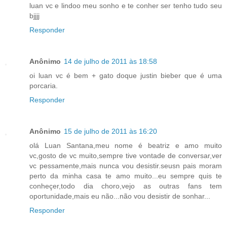
luan vc e lindoo meu sonho e te conher ser tenho tudo seu
bjjjj
Responder
Anônimo
14 de julho de 2011 às 18:58
oi luan vc é bem + gato doque justin bieber que é uma
porcaria.
Responder
Anônimo
15 de julho de 2011 às 16:20
olá Luan Santana,meu nome é beatriz e amo muito
vc,gosto de vc muito,sempre tive vontade de conversar,ver
vc pessamente,mais nunca vou desistir.seusn pais moram
perto da minha casa te amo muito...eu sempre quis te
conheçer,todo dia choro,vejo as outras fans tem
oportunidade,mais eu não...não vou desistir de sonhar...
Responder