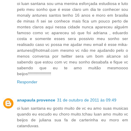
oi luan santana sou uma menina esforçada estudiosa e luto
pelo meu sonho que é esse claro um dia te conhecer sou
monaly antunes santos tenho 16 anos e moro em brasilia
de minas ñ sei se conhece mais fica um pouco perto de
montes claros aqui nessa cidade nunca apareceu alguém
famoso como vc apareceu só que foi adriana , eduardo
costa e somente esses sera possivio meu sonho ser
realisado caso vc possa me ajudar meu email é esse mika-
antunes@hotmail.com mesmo vc não me ajudando pelo o
menos conversa por twitter sera um bom alcance só
sabendo que estou com vc meu sonho desabafa e fique vc
sabendo que eu te amo muitão mesmoooo
beijos!!!!!!!!!!!!!!!!!!!!
Responder
anapaula provence
31 de outubro de 2011 às 09:49
oi luan santana eu gosto muito de vc eu amo suas musicas
quando eu escudo eu choro muito.tchau luan amo muito vc
beijos de juliana sua fa de carterinha eu moro em
catanduvas.