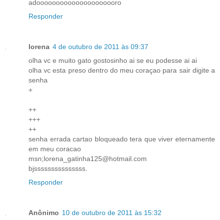
adooooooooooooooooooooro
Responder
lorena
4 de outubro de 2011 às 09:37
olha vc e muito gato gostosinho ai se eu podesse ai ai
olha vc esta preso dentro do meu coraçao para sair digite a
senha
+
++
+++
++
senha errada cartao bloqueado tera que viver eternamente
em meu coracao
msn;lorena_gatinha125@hotmail.com
bjsssssssssssssss.
Responder
Anônimo
10 de outubro de 2011 às 15:32