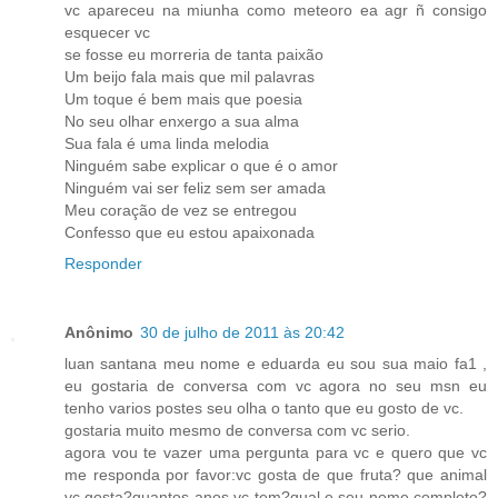
vc apareceu na miunha como meteoro ea agr ñ consigo
esquecer vc
se fosse eu morreria de tanta paixão
Um beijo fala mais que mil palavras
Um toque é bem mais que poesia
No seu olhar enxergo a sua alma
Sua fala é uma linda melodia
Ninguém sabe explicar o que é o amor
Ninguém vai ser feliz sem ser amada
Meu coração de vez se entregou
Confesso que eu estou apaixonada
Responder
Anônimo
30 de julho de 2011 às 20:42
luan santana meu nome e eduarda eu sou sua maio fa1 ,
eu gostaria de conversa com vc agora no seu msn eu
tenho varios postes seu olha o tanto que eu gosto de vc.
gostaria muito mesmo de conversa com vc serio.
agora vou te vazer uma pergunta para vc e quero que vc
me responda por favor:vc gosta de que fruta? que animal
vc gosta?quantos anos vc tem?qual e seu nome completo?