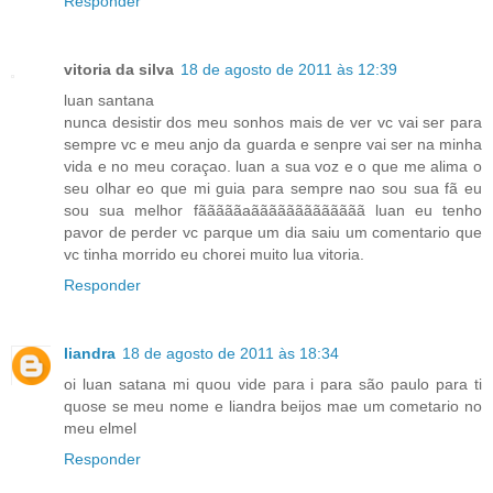
Responder
vitoria da silva
18 de agosto de 2011 às 12:39
luan santana
nunca desistir dos meu sonhos mais de ver vc vai ser para
sempre vc e meu anjo da guarda e senpre vai ser na minha
vida e no meu coraçao. luan a sua voz e o que me alima o
seu olhar eo que mi guia para sempre nao sou sua fã eu
sou sua melhor fãããããaããããããããããããã luan eu tenho
pavor de perder vc parque um dia saiu um comentario que
vc tinha morrido eu chorei muito lua vitoria.
Responder
liandra
18 de agosto de 2011 às 18:34
oi luan satana mi quou vide para i para são paulo para ti
quose se meu nome e liandra beijos mae um cometario no
meu elmel
Responder