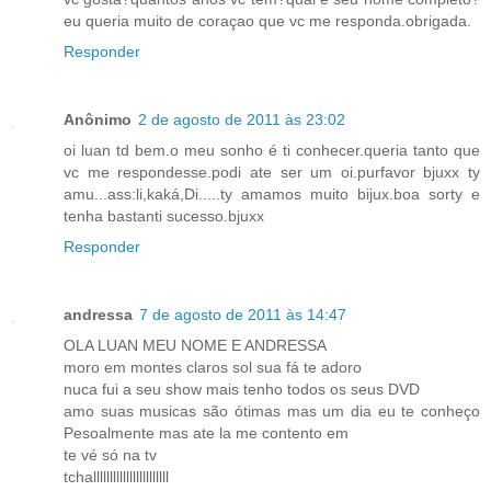
eu queria muito de coraçao que vc me responda.obrigada.
Responder
Anônimo
2 de agosto de 2011 às 23:02
oi luan td bem.o meu sonho é ti conhecer.queria tanto que
vc me respondesse.podi ate ser um oi.purfavor bjuxx ty
amu...ass:li,kaká,Di.....ty amamos muito bijux.boa sorty e
tenha bastanti sucesso.bjuxx
Responder
andressa
7 de agosto de 2011 às 14:47
OLA LUAN MEU NOME E ANDRESSA
moro em montes claros sol sua fá te adoro
nuca fui a seu show mais tenho todos os seus DVD
amo suas musicas são ótimas mas um dia eu te conheço
Pesoalmente mas ate la me contento em
te vé só na tv
tchalllllllllllllllllllllll