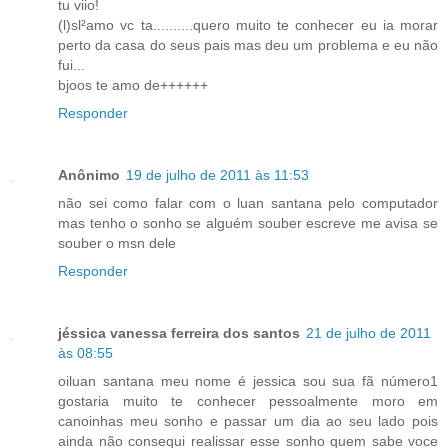
tu viio!
(l)sl²amo vc ta..........quero muito te conhecer eu ia morar
perto da casa do seus pais mas deu um problema e eu não
fui...
bjoos te amo de++++++
Responder
Anônimo
19 de julho de 2011 às 11:53
não sei como falar com o luan santana pelo computador
mas tenho o sonho se alguém souber escreve me avisa se
souber o msn dele
Responder
jéssica vanessa ferreira dos santos
21 de julho de 2011
às 08:55
oiluan santana meu nome é jessica sou sua fã número1
gostaria muito te conhecer pessoalmente moro em
canoinhas meu sonho e passar um dia ao seu lado pois
ainda não consequi realissar esse sonho quem sabe voce