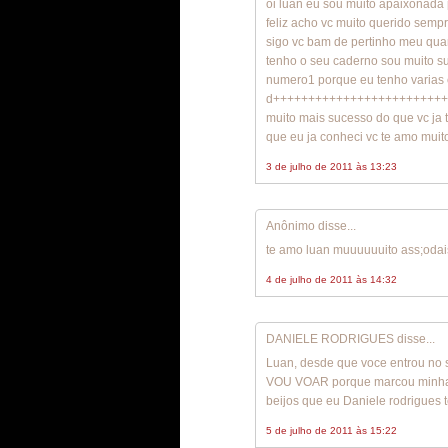
oi luan eu sou muito apaixonada 
feliz acho vc muito querido semp
sigo vc bam de pertinho meu qua
tenho o seu caderno sou muito s
numero1 porque eu tenho varias 
d+++++++++++++++++++++++++++
muito mais sucesso do que vc ja
que eu ja conheci vc te amo muito
3 de julho de 2011 às 13:23
Anônimo disse...
te amo luan muuuuuuito ass;oda
4 de julho de 2011 às 14:32
DANIELE RODRIGUES disse...
Luan, desde que voce entrou no 
VOU VOAR porque marcou minha v
beijos que eu Daniele rodrigues 
5 de julho de 2011 às 15:22