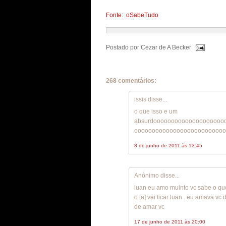
Fonte: oSabeTudo
Postado por
Cezar de A Becker
268 comentários:
issis disse...
o que isso e um
absurdoooooooooooooooooooo
oooooooooooooooooooooooooo
8 de junho de 2011 às 13:45
Anônimo disse...
luan eu amo muinto vc sabe o que
o [a] vai ficar luan . eu amava 
de amar vc
17 de junho de 2011 às 20:00