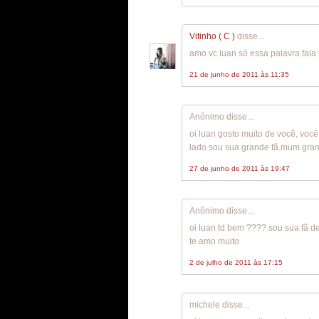
Vitinho ( C )
disse...
amo vc luan só essa palavra fal
21 de junho de 2011 às 11:35
Anônimo disse...
oi luan gosto muito de você, voc
lado sou sua grande fã.mum gran
27 de junho de 2011 às 19:47
Anônimo disse...
oi luan td bem ???? sou sua fã d
te amo muito
2 de julho de 2011 às 17:15
michele disse...