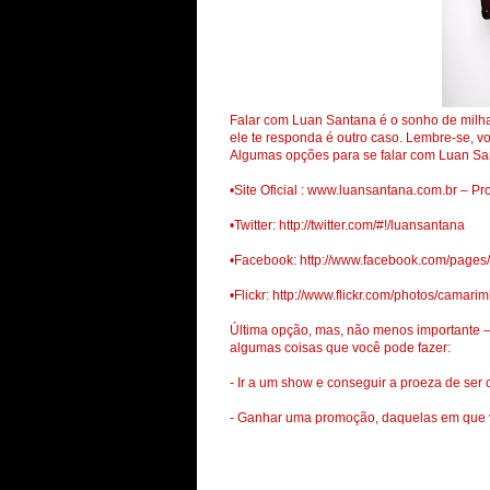
Falar com Luan Santana é o sonho de milhar
ele te responda é outro caso. Lembre-se, vo
Algumas opções para se falar com Luan Sa
•Site Oficial : www.luansantana.com.br – Pr
•Twitter: http://twitter.com/#!/luansantana
•Facebook: http://www.facebook.com/page
•Flickr: http://www.flickr.com/photos/camari
Última opção, mas, não menos importante –
algumas coisas que você pode fazer:
- Ir a um show e conseguir a proeza de se
- Ganhar uma promoção, daquelas em que v