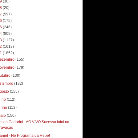
19
(30)
18
(20)
17
(597)
16
(175)
15
(246)
14
(809)
13
(1127)
12
(1613)
11
(1852)
ezembro
(155)
ovembro
(179)
utubro
(130)
etembro
(182)
gosto
(155)
ulho
(112)
unho
(113)
aio
(150)
dson Cadorini - AO VIVO Sucesso total‏ na
ravação