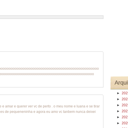
1 – 200 de 268
Recentes›
Mais recentes»
oooooooooooooooooooooooooooooooooooooooooooooooooo
ooooooooooooooooooooooooooooooooooooooooooooooo
Arqui
►
20
►
20
►
20
 e amar e querer ver vc de perto . o meu nome e luana e se tirar
►
20
vc des de pequeneninha e agora eu amo vc tanbem nunca deixei
►
20
►
20