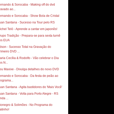
ernando & Sorocaba - Making off do dvd
ravado ao...
ernando e Sorocaba - Show Bola de Cristal
uan Santana - Sucesso na Tour pelo RS
ichel Teló - Aprende a cantar em japonês!
rupo Tradição - Prepara-se para sexta turnê
os EUA
dson - Sucesso Total na Gravação do
rimeiro DVD ...
aria Cecília & Rodolfo - Vão celebrar o Dia
os N...
eu Maxixe - Divulga detalhes do novo DVD
ernando e Sorocaba - Da festa de peão ao
rograma...
uan Santana - Agita bastidores do 'Mais Você'
uan Santana - Volta para Porto Alegre - RS
nda ...
ionegro & Solimões - No Programa do