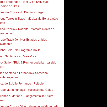
aula Fernandes - Tem CD e DVD mais
endido do Brasil
duardo Costa - No Domingo Legal
iego Torres & Tiago - Música Me Beija dará o
ome...
aria Cecília & Rodolfo - Marcam a data do
asamento
rupo Tradição - Nos Estados Unidos
ovamente
ichel Teló - No Programa Do Jô
uan Santana - No Mais Você
ick Sollo - "Rick & Renner poderiam ter sido
it...
uan Santana e Fernando & Sorocaba -
antarão juntos
icardo & João Fernando - Relógio
rupo Maria Fumaça - Sucesso nas rádios
hoz & Mariano‏ - Lançamento Te Quero
em
duardo Costa - Dá um show de solidariedade