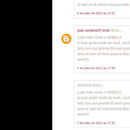
oi luan eu te adoro muuuuuuuito 
6 de julho de 2011 às 17:01
luan santana!!!! lindo
disse...
Luan meu nome e ISABELA
oi luan gosto muito de você, voc
lado sou sua grande fã.mum grand
amo vc luan só essa palavra fala
amor!!!!
7 de julho de 2011 às 17:50
Anônimo disse...
Luan meu nome e ISABELA
oi luan gosto muito de você, voc
lado sou sua grande fã.mum grand
amo vc luan só essa palavra fala
amor!!!!
7 de julho de 2011 às 17:52