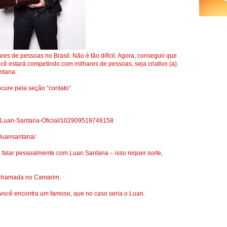
es de pessoas no Brasil. Não é tão difícil. Agora, conseguir que
cê estará competindo com milhares de pessoas, seja criativo (a).
ntana:
ocure pela seção “contato”.
s/Luan-Santana-Oficial/102909519748158
mluansantana/
 falar pessoalmente com Luan Santana – isso requer sorte,
r chamada no Camarim.
ocê encontra um famoso, que no caso seria o Luan.