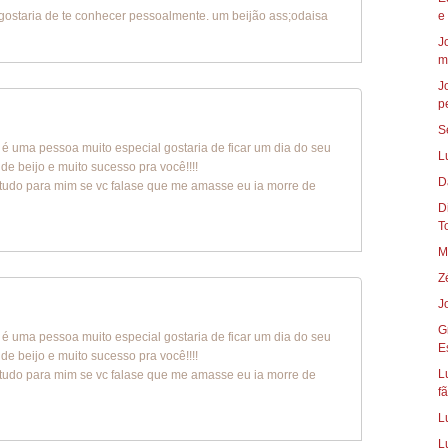
gostaria de te conhecer pessoalmente. um beijão ass;odaisa
e
J
m
J
p
S
ê é uma pessoa muito especial gostaria de ficar um dia do seu
L
e beijo e muito sucesso pra você!!!!
D
 tudo para mim se vc falase que me amasse eu ia morre de
Die
To
M
Z
J
G
ê é uma pessoa muito especial gostaria de ficar um dia do seu
E
e beijo e muito sucesso pra você!!!!
L
 tudo para mim se vc falase que me amasse eu ia morre de
fã
L
L