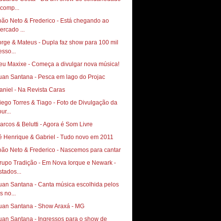
 comp...
oão Neto & Frederico - Está chegando ao
ercado ...
orge & Mateus - Dupla faz show para 100 mil
esso...
eu Maxixe - Começa a divulgar nova música!
uan Santana - Pesca em lago do Projac
aniel - Na Revista Caras
go Torres & Tiago‏ - Foto de Divulgação da
ur...
arcos & Belutti - Agora é Som Livre
é Henrique & Gabriel - Tudo novo em 2011
oão Neto & Frederico - Nascemos para cantar
rupo Tradição - Em Nova Iorque e Newark -
stados...
uan Santana - Canta música escolhida pelos
s no...
uan Santana - Show Araxá - MG
uan Santana - Ingressos para o show de