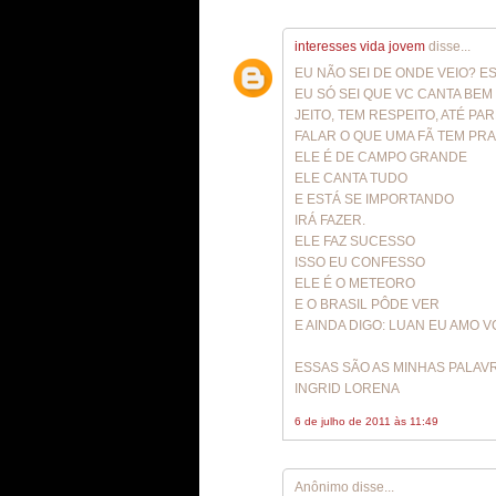
interesses vida jovem
disse...
EU NÃO SEI DE ONDE VEIO? 
EU SÓ SEI QUE VC CANTA BE
JEITO, TEM RESPEITO, ATÉ PA
FALAR O QUE UMA FÃ TEM PRA
ELE É DE CAMPO GRANDE
ELE CANTA TUDO
E ESTÁ SE IMPORTANDO
IRÁ FAZER.
ELE FAZ SUCESSO
ISSO EU CONFESSO
ELE É O METEORO
E O BRASIL PÔDE VER
E AINDA DIGO: LUAN EU AMO V
ESSAS SÃO AS MINHAS PALAV
INGRID LORENA
6 de julho de 2011 às 11:49
Anônimo disse...