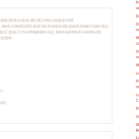
P
v
E
ESSSE ÍDOLO QUE ME FEZ ENLOUQUECER.
D
M , MAS CONFESSO QUE NO FUNDO ME EMOCIONEI COM SEU
n
RECE QUE O VI A PRIMEIRA VEZ, MAS AGORA É A HORA DE
M
 DIZER:
c
G
n
M
L
R
mu
C!
L
C
RAS.
R
G
Mun
B
E