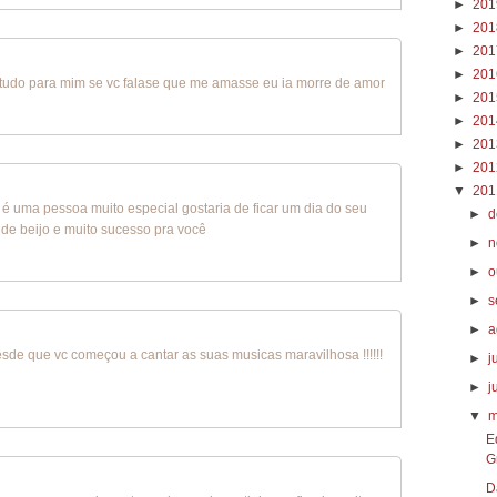
►
20
►
20
►
20
►
20
a tudo para mim se vc falase que me amasse eu ia morre de amor
►
20
►
20
►
20
►
20
▼
20
ê é uma pessoa muito especial gostaria de ficar um dia do seu
►
d
de beijo e muito sucesso pra você
►
n
►
o
►
s
►
a
esde que vc começou a cantar as suas musicas maravilhosa !!!!!!
►
j
►
j
▼
m
E
G