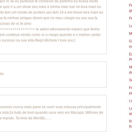
por vc se eu pudesse te conhecer de pertinho eu ficaria muito
F
re quiz ir a um show seu mais a minha mae nao mi leva mais eu
g
rto tem um monte de posters seu tem 16 e em breve tera mais eu
ua fa minhas amigas dizem que no meu colegio eu sou sua fa
F
coisas de vc te amo
L
+++++++++++++++ te adoro eternamento espero que tenha
M
 tem continue sendo como vc e meigo querido e o melhor cantor
 sucesso na sua vida Beijo:Michele I love you:)
G
n
E
P
M
d
isa
S
F
p
L
sucesso nunca mais parei se ouvir suas múscas principalmente
L
ida,foi tudo de bom quando voce veio em Macapá. Milhoes de
ai
te mando. Te Amo de Montão......
R