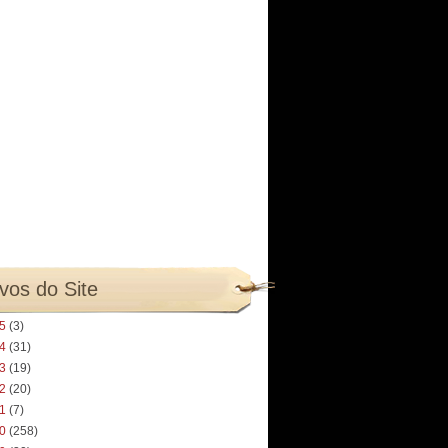
vos do Site
25
(3)
24
(31)
23
(19)
22
(20)
21
(7)
20
(258)