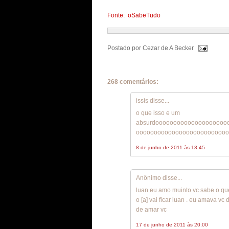
Fonte: oSabeTudo
Postado por
Cezar de A Becker
268 comentários:
issis disse...
o que isso e um
absurdoooooooooooooooooooo
oooooooooooooooooooooooooo
8 de junho de 2011 às 13:45
Anônimo disse...
luan eu amo muinto vc sabe o que
o [a] vai ficar luan . eu amava 
de amar vc
17 de junho de 2011 às 20:00