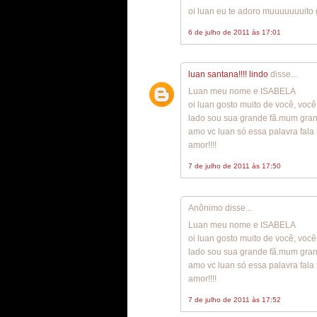
oi luan eu te adoro muuuuuuuito 
6 de julho de 2011 às 17:01
luan santana!!!! lindo
disse...
Luan meu nome e ISABELA
oi luan gosto muito de você, voc
lado sou sua grande fã.mum grand
amo vc luan só essa palavra fala
amor!!!!
7 de julho de 2011 às 17:50
Anônimo disse...
Luan meu nome e ISABELA
oi luan gosto muito de você, voc
lado sou sua grande fã.mum grand
amo vc luan só essa palavra fala
amor!!!!
7 de julho de 2011 às 17:52