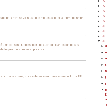
►
20
►
20
►
20
►
20
a tudo para mim se vc falase que me amasse eu ia morre de amor
►
20
►
20
►
20
►
20
▼
20
ê é uma pessoa muito especial gostaria de ficar um dia do seu
►
d
de beijo e muito sucesso pra você
►
n
►
o
►
s
►
a
esde que vc começou a cantar as suas musicas maravilhosa !!!!!!
►
j
►
j
▼
m
E
G