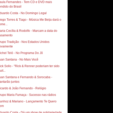
aula Fernandes - Tem CD e DVD mais
endido do Brasil
duardo Costa - No Domingo Legal
iego Torres & Tiago - Música Me Beija dará o
ome...
aria Cecília & Rodolfo - Marcam a data do
asamento
rupo Tradição - Nos Estados Unidos
ovamente
ichel Teló - No Programa Do Jô
uan Santana - No Mais Você
ick Sollo - "Rick & Renner poderiam ter sido
it...
uan Santana e Fernando & Sorocaba -
antarão juntos
icardo & João Fernando - Relógio
rupo Maria Fumaça - Sucesso nas rádios
hoz & Mariano‏ - Lançamento Te Quero
em
duardo Costa - Dá um show de solidariedade