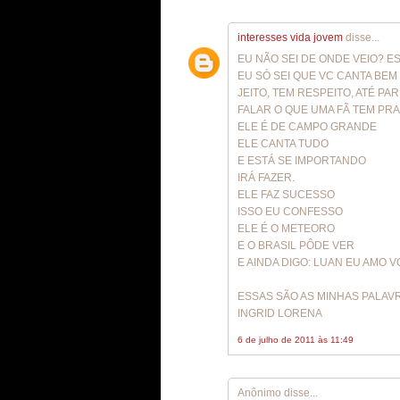
interesses vida jovem
disse...
EU NÃO SEI DE ONDE VEIO? 
EU SÓ SEI QUE VC CANTA BE
JEITO, TEM RESPEITO, ATÉ PA
FALAR O QUE UMA FÃ TEM PRA
ELE É DE CAMPO GRANDE
ELE CANTA TUDO
E ESTÁ SE IMPORTANDO
IRÁ FAZER.
ELE FAZ SUCESSO
ISSO EU CONFESSO
ELE É O METEORO
E O BRASIL PÔDE VER
E AINDA DIGO: LUAN EU AMO V
ESSAS SÃO AS MINHAS PALAV
INGRID LORENA
6 de julho de 2011 às 11:49
Anônimo disse...