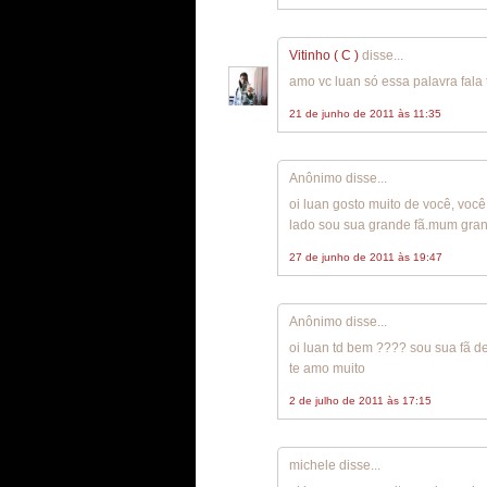
Vitinho ( C )
disse...
amo vc luan só essa palavra fal
21 de junho de 2011 às 11:35
Anônimo disse...
oi luan gosto muito de você, voc
lado sou sua grande fã.mum gran
27 de junho de 2011 às 19:47
Anônimo disse...
oi luan td bem ???? sou sua fã d
te amo muito
2 de julho de 2011 às 17:15
michele disse...