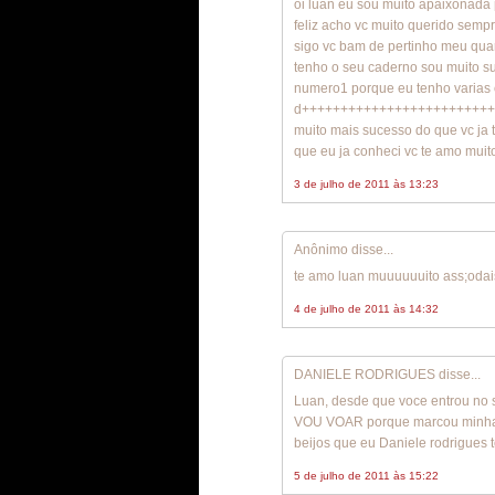
oi luan eu sou muito apaixonada 
feliz acho vc muito querido semp
sigo vc bam de pertinho meu qua
tenho o seu caderno sou muito s
numero1 porque eu tenho varias 
d+++++++++++++++++++++++++++
muito mais sucesso do que vc ja
que eu ja conheci vc te amo muito
3 de julho de 2011 às 13:23
Anônimo disse...
te amo luan muuuuuuito ass;oda
4 de julho de 2011 às 14:32
DANIELE RODRIGUES disse...
Luan, desde que voce entrou no 
VOU VOAR porque marcou minha v
beijos que eu Daniele rodrigues 
5 de julho de 2011 às 15:22