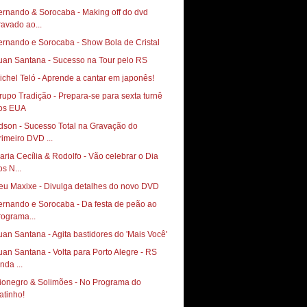
ernando & Sorocaba - Making off do dvd
ravado ao...
ernando e Sorocaba - Show Bola de Cristal
uan Santana - Sucesso na Tour pelo RS
ichel Teló - Aprende a cantar em japonês!
rupo Tradição - Prepara-se para sexta turnê
os EUA
dson - Sucesso Total na Gravação do
rimeiro DVD ...
aria Cecília & Rodolfo - Vão celebrar o Dia
os N...
eu Maxixe - Divulga detalhes do novo DVD
ernando e Sorocaba - Da festa de peão ao
rograma...
uan Santana - Agita bastidores do 'Mais Você'
uan Santana - Volta para Porto Alegre - RS
nda ...
ionegro & Solimões - No Programa do