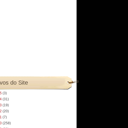
vos do Site
25
(3)
24
(31)
23
(19)
22
(20)
21
(7)
20
(258)