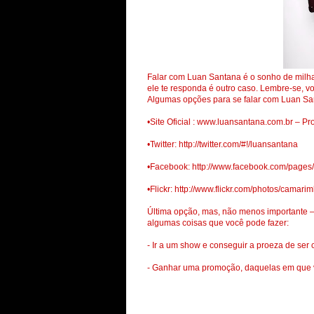
Falar com Luan Santana é o sonho de milhar
ele te responda é outro caso. Lembre-se, vo
Algumas opções para se falar com Luan Sa
•Site Oficial : www.luansantana.com.br – Pr
•Twitter: http://twitter.com/#!/luansantana
•Facebook: http://www.facebook.com/page
•Flickr: http://www.flickr.com/photos/camari
Última opção, mas, não menos importante –
algumas coisas que você pode fazer:
- Ir a um show e conseguir a proeza de se
- Ganhar uma promoção, daquelas em que v