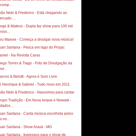
 comp...
oão Neto & Frederico - Está chegando ao
ercado ...
orge & Mateus - Dupla faz show para 100 mil
esso...
eu Maxixe - Começa a divulgar nova música!
uan Santana - Pesca em lago do Projac
aniel - Na Revista Caras
go Torres & Tiago‏ - Foto de Divulgação da
ur...
arcos & Belutti - Agora é Som Livre
é Henrique & Gabriel - Tudo novo em 2011
oão Neto & Frederico - Nascemos para cantar
rupo Tradição - Em Nova Iorque e Newark -
stados...
uan Santana - Canta música escolhida pelos
s no...
uan Santana - Show Araxá - MG
uan Santana - Ingressos para o show de