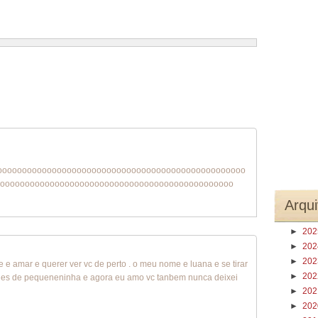
1 – 200 de 268
Recentes›
Mais recentes»
oooooooooooooooooooooooooooooooooooooooooooooooooo
ooooooooooooooooooooooooooooooooooooooooooooooo
Arqui
►
20
►
20
►
20
 e amar e querer ver vc de perto . o meu nome e luana e se tirar
►
20
vc des de pequeneninha e agora eu amo vc tanbem nunca deixei
►
20
►
20