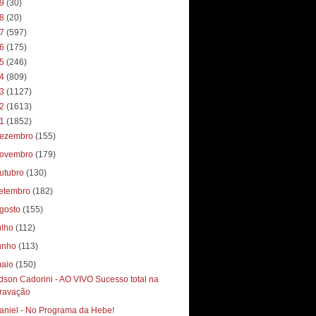
19
(30)
18
(20)
17
(597)
16
(175)
15
(246)
14
(809)
13
(1127)
12
(1613)
11
(1852)
ezembro
(155)
ovembro
(179)
utubro
(130)
etembro
(182)
gosto
(155)
ulho
(112)
unho
(113)
aio
(150)
dson Cadorini - AO VIVO Sucesso total‏ na
ravação