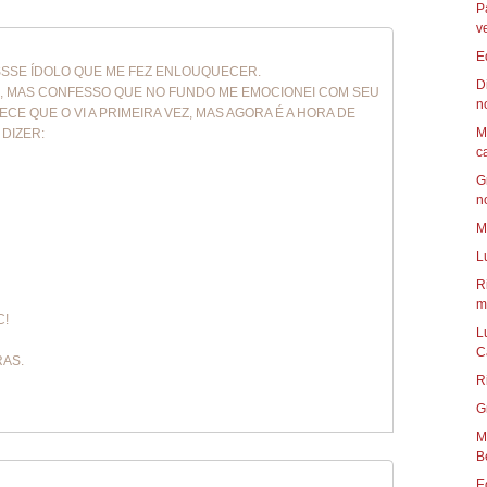
P
v
E
ESSSE ÍDOLO QUE ME FEZ ENLOUQUECER.
D
M , MAS CONFESSO QUE NO FUNDO ME EMOCIONEI COM SEU
n
RECE QUE O VI A PRIMEIRA VEZ, MAS AGORA É A HORA DE
M
 DIZER:
c
G
n
M
L
R
mu
C!
L
C
RAS.
R
G
Mun
B
E