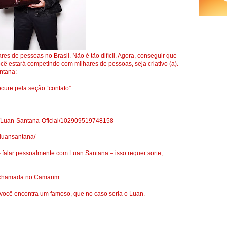
es de pessoas no Brasil. Não é tão difícil. Agora, conseguir que
cê estará competindo com milhares de pessoas, seja criativo (a).
ntana:
ocure pela seção “contato”.
s/Luan-Santana-Oficial/102909519748158
mluansantana/
 falar pessoalmente com Luan Santana – isso requer sorte,
r chamada no Camarim.
ocê encontra um famoso, que no caso seria o Luan.