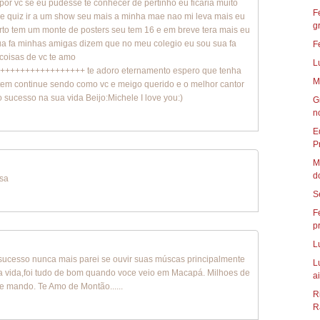
por vc se eu pudesse te conhecer de pertinho eu ficaria muito
F
re quiz ir a um show seu mais a minha mae nao mi leva mais eu
g
rto tem um monte de posters seu tem 16 e em breve tera mais eu
ua fa minhas amigas dizem que no meu colegio eu sou sua fa
F
coisas de vc te amo
L
+++++++++++++++ te adoro eternamento espero que tenha
M
 tem continue sendo como vc e meigo querido e o melhor cantor
 sucesso na sua vida Beijo:Michele I love you:)
G
n
E
P
M
d
isa
S
F
p
L
sucesso nunca mais parei se ouvir suas múscas principalmente
L
ida,foi tudo de bom quando voce veio em Macapá. Milhoes de
ai
te mando. Te Amo de Montão......
R