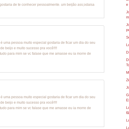
gostaria de te conhecer pessoalmente. um beijão ass;odaisa
e
J
m
J
p
S
ê é uma pessoa muito especial gostaria de ficar um dia do seu
L
e beijo e muito sucesso pra você!!!!
D
 tudo para mim se vc falase que me amasse eu ia morre de
Die
To
M
Z
J
G
ê é uma pessoa muito especial gostaria de ficar um dia do seu
E
e beijo e muito sucesso pra você!!!!
L
 tudo para mim se vc falase que me amasse eu ia morre de
fã
L
L