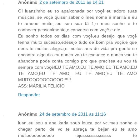
Anônimo
2 de setembro de 2011 às 14:21
OI luanzimho eu so apaixonada por voçê eu adoro suas
músicas. se voçê quiser saber o meu nome é marilia e eu
te amooo muito, eu sou sua fâ 1,o meu sonho e te
conhecer pessoalmente,e conversa com voçê e etc...
Eu sonho todos os dias com voçê,eu desejo que voçê
tenha muito sucesso,edesejo tudo de bom pra voçê,e que
deus te muitas alegria,e muitos aos de vida pra gente se
encontra algo dia eu nunca vou te esquece e nunca vou te
abandona pode conta comigo pro que precissa eu vou tá
sempre com voçê!EU TE AMO,EU TE AMO,EU TE AMO,EU
TE AMO,EU TE AMO, EU TE AMO,EU TE AMO
MUITOOOOOOOOOO!!!!!!
ASS: MARILIA FELICIO
Responder
Anônimo
24 de setembro de 2011 às 11:16
luan eu sou a ana karla soub louca por vc meu sonho e
chegar perto de vc te abraça te beijar eu te amo
muitooooooooooo bjosssssssssssss te