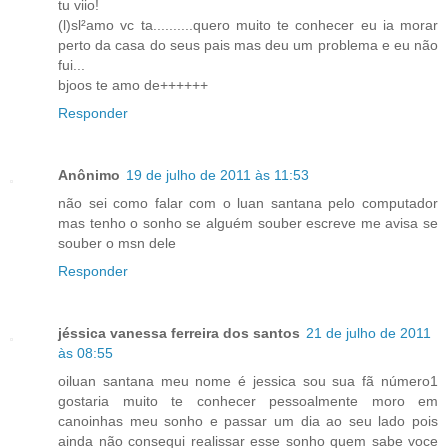
tu viio!
(l)sl²amo vc ta..........quero muito te conhecer eu ia morar
perto da casa do seus pais mas deu um problema e eu não
fui...
bjoos te amo de++++++
Responder
Anônimo
19 de julho de 2011 às 11:53
não sei como falar com o luan santana pelo computador
mas tenho o sonho se alguém souber escreve me avisa se
souber o msn dele
Responder
jéssica vanessa ferreira dos santos
21 de julho de 2011
às 08:55
oiluan santana meu nome é jessica sou sua fã número1
gostaria muito te conhecer pessoalmente moro em
canoinhas meu sonho e passar um dia ao seu lado pois
ainda não consequi realissar esse sonho quem sabe voce