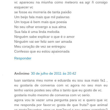
vc apareceu na miunha como meteoro ea agr ñ consigo
esquecer vc
se fosse eu morreria de tanta paixão
Um beijo fala mais que mil palavras
Um toque é bem mais que poesia
No seu olhar enxergo a sua alma
Sua fala é uma linda melodia
Ninguém sabe explicar o que é o amor
Ninguém vai ser feliz sem ser amada
Meu coração de vez se entregou
Confesso que eu estou apaixonada
Responder
Anônimo
30 de julho de 2011 às 20:42
luan santana meu nome e eduarda eu sou sua maio fa1 ,
eu gostaria de conversa com vc agora no seu msn eu
tenho varios postes seu olha o tanto que eu gosto de vc.
gostaria muito mesmo de conversa com vc serio.
agora vou te vazer uma pergunta para vc e quero que vc
me responda por favor:vc gosta de que fruta? que animal
vc gosta?quantos anos vc tem?qual e seu nome completo?