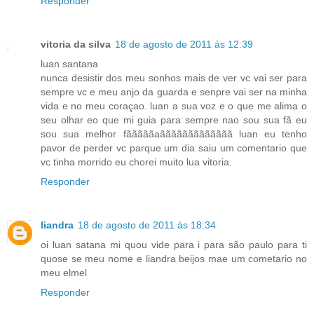
Responder
vitoria da silva
18 de agosto de 2011 às 12:39
luan santana
nunca desistir dos meu sonhos mais de ver vc vai ser para
sempre vc e meu anjo da guarda e senpre vai ser na minha
vida e no meu coraçao. luan a sua voz e o que me alima o
seu olhar eo que mi guia para sempre nao sou sua fã eu
sou sua melhor fãããããaããããããããããããã luan eu tenho
pavor de perder vc parque um dia saiu um comentario que
vc tinha morrido eu chorei muito lua vitoria.
Responder
liandra
18 de agosto de 2011 às 18:34
oi luan satana mi quou vide para i para são paulo para ti
quose se meu nome e liandra beijos mae um cometario no
meu elmel
Responder