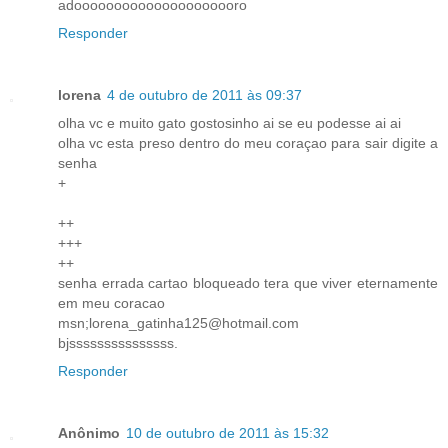
adooooooooooooooooooooro
Responder
lorena
4 de outubro de 2011 às 09:37
olha vc e muito gato gostosinho ai se eu podesse ai ai
olha vc esta preso dentro do meu coraçao para sair digite a
senha
+
++
+++
++
senha errada cartao bloqueado tera que viver eternamente
em meu coracao
msn;lorena_gatinha125@hotmail.com
bjsssssssssssssss.
Responder
Anônimo
10 de outubro de 2011 às 15:32