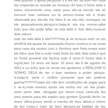
nele,quando a gente pergunta o k ela fez de bom em casa
ela responde:eu escutei as musicas do luan,vi fotos dele e
estou escrevendo uma carta para ele,na escola ela só
escreve luan santana eu te amooo.nossa ela é muito
obisecada por ele,ela me falou k se ela não conseguir ve
ele pessoalmente,abraça-lo,beija-lo ela iria morrer,sabe
tudo que não pode faltar na vida dela é :foto dele,musicas
dele,videos
tudo da vida dela é ele!!!!!!!!!!!ela já se arriscou indo ne um
shoW,lá ela quase foi assautada,chorou muitooo,e na vouta
para casa ela voutou com o Honibos sem freio,nossa mais
ela falou que foia a noite mais linda da vida dela toda,e que
se fosse possivel ela fazeria tudo d novo.O nome dela é
Ingrid,tem 14 anos vai fazer 15 anos dia 6 de agosto de
2011,e eu acho que se voces me ajudarem a REALIZAR O
SONHO DELA de ver o luan santana e poder abraça-
lo,beija-lo seria o melhor presente que ela poderia
ganhar!!!!!!!!!!!!!sabe ela não tem condinções de pagar para
ir ve-lo,mais mesmo assim ela sonha em um dia poder
estar perto dele...obrigada por lerem essa carta.ela fez
uma poema para ele espero que gostem Quando fecho os
meus olhos,posso sentir a maciez de teus labios,o cheiro
de teu corpo,o calor de teus abraços,as batidas do teu