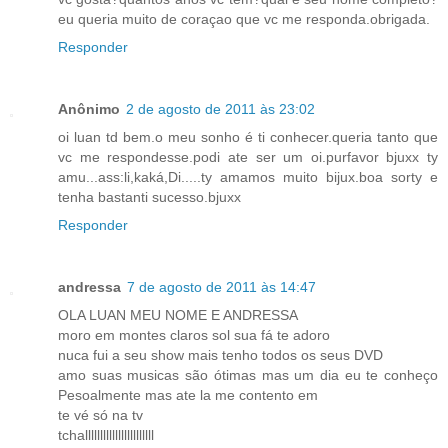
eu queria muito de coraçao que vc me responda.obrigada.
Responder
Anônimo
2 de agosto de 2011 às 23:02
oi luan td bem.o meu sonho é ti conhecer.queria tanto que
vc me respondesse.podi ate ser um oi.purfavor bjuxx ty
amu...ass:li,kaká,Di.....ty amamos muito bijux.boa sorty e
tenha bastanti sucesso.bjuxx
Responder
andressa
7 de agosto de 2011 às 14:47
OLA LUAN MEU NOME E ANDRESSA
moro em montes claros sol sua fá te adoro
nuca fui a seu show mais tenho todos os seus DVD
amo suas musicas são ótimas mas um dia eu te conheço
Pesoalmente mas ate la me contento em
te vé só na tv
tchalllllllllllllllllllllll