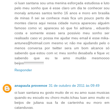
oi luan santana sou uma menina esforçada estudiosa e luto
pelo meu sonho que é esse claro um dia te conhecer sou
monaly antunes santos tenho 16 anos e moro em brasilia
de minas ñ sei se conhece mais fica um pouco perto de
montes claros aqui nessa cidade nunca apareceu alguém
famoso como vc apareceu só que foi adriana , eduardo
costa e somente esses sera possivio meu sonho ser
realisado caso vc possa me ajudar meu email é esse mika-
antunes@hotmail.com mesmo vc não me ajudando pelo o
menos conversa por twitter sera um bom alcance só
sabendo que estou com vc meu sonho desabafa e fique vc
sabendo que eu te amo muitão mesmoooo
beijos!!!!!!!!!!!!!!!!!!!!
Responder
anapaula provence
31 de outubro de 2011 às 09:49
oi luan santana eu gosto muito de vc eu amo suas musicas
quando eu escudo eu choro muito.tchau luan amo muito vc
beijos de juliana sua fa de carterinha eu moro em
catanduvas.