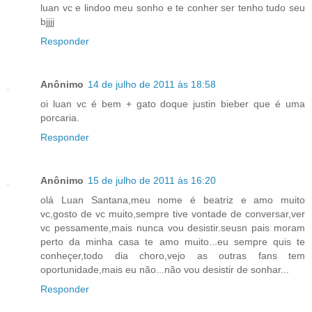
luan vc e lindoo meu sonho e te conher ser tenho tudo seu
bjjjj
Responder
Anônimo
14 de julho de 2011 às 18:58
oi luan vc é bem + gato doque justin bieber que é uma
porcaria.
Responder
Anônimo
15 de julho de 2011 às 16:20
olá Luan Santana,meu nome é beatriz e amo muito
vc,gosto de vc muito,sempre tive vontade de conversar,ver
vc pessamente,mais nunca vou desistir.seusn pais moram
perto da minha casa te amo muito...eu sempre quis te
conheçer,todo dia choro,vejo as outras fans tem
oportunidade,mais eu não...não vou desistir de sonhar...
Responder