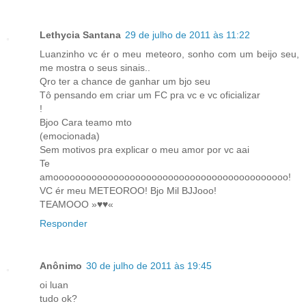
Lethycia Santana
29 de julho de 2011 às 11:22
Luanzinho vc ér o meu meteoro, sonho com um beijo seu,
me mostra o seus sinais..
Qro ter a chance de ganhar um bjo seu
Tô pensando em criar um FC pra vc e vc oficializar
!
Bjoo Cara teamo mto
(emocionada)
Sem motivos pra explicar o meu amor por vc aai
Te
amooooooooooooooooooooooooooooooooooooooooooo!
VC ér meu METEOROO! Bjo Mil BJJooo!
TEAMOOO »♥♥«
Responder
Anônimo
30 de julho de 2011 às 19:45
oi luan
tudo ok?