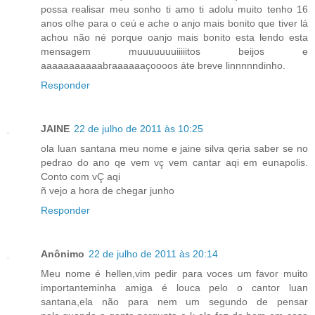
possa realisar meu sonho ti amo ti adolu muito tenho 16
anos olhe para o ceú e ache o anjo mais bonito que tiver lá
achou não né porque oanjo mais bonito esta lendo esta
mensagem muuuuuuuiiiiitos beijos e
aaaaaaaaaaabraaaaaaçoooos áte breve linnnnndinho.
Responder
JAINE
22 de julho de 2011 às 10:25
ola luan santana meu nome e jaine silva qeria saber se no
pedrao do ano qe vem vç vem cantar aqi em eunapolis.
Conto com vÇ aqi
ñ vejo a hora de chegar junho
Responder
Anônimo
22 de julho de 2011 às 20:14
Meu nome é hellen,vim pedir para voces um favor muito
importanteminha amiga é louca pelo o cantor luan
santana,ela não para nem um segundo de pensar