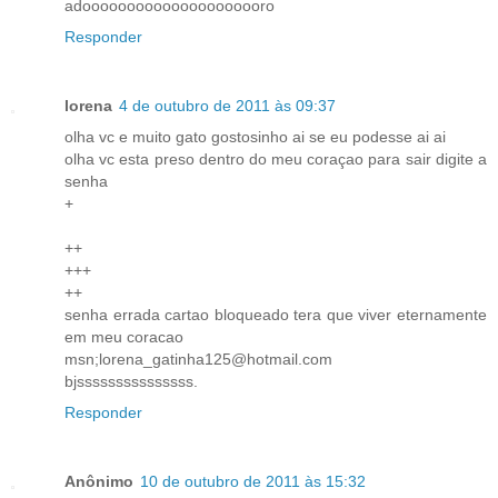
adooooooooooooooooooooro
Responder
lorena
4 de outubro de 2011 às 09:37
olha vc e muito gato gostosinho ai se eu podesse ai ai
olha vc esta preso dentro do meu coraçao para sair digite a
senha
+
++
+++
++
senha errada cartao bloqueado tera que viver eternamente
em meu coracao
msn;lorena_gatinha125@hotmail.com
bjsssssssssssssss.
Responder
Anônimo
10 de outubro de 2011 às 15:32