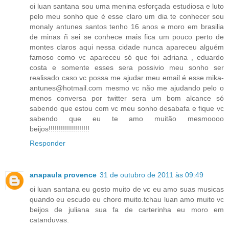
oi luan santana sou uma menina esforçada estudiosa e luto
pelo meu sonho que é esse claro um dia te conhecer sou
monaly antunes santos tenho 16 anos e moro em brasilia
de minas ñ sei se conhece mais fica um pouco perto de
montes claros aqui nessa cidade nunca apareceu alguém
famoso como vc apareceu só que foi adriana , eduardo
costa e somente esses sera possivio meu sonho ser
realisado caso vc possa me ajudar meu email é esse mika-
antunes@hotmail.com mesmo vc não me ajudando pelo o
menos conversa por twitter sera um bom alcance só
sabendo que estou com vc meu sonho desabafa e fique vc
sabendo que eu te amo muitão mesmoooo
beijos!!!!!!!!!!!!!!!!!!!!
Responder
anapaula provence
31 de outubro de 2011 às 09:49
oi luan santana eu gosto muito de vc eu amo suas musicas
quando eu escudo eu choro muito.tchau luan amo muito vc
beijos de juliana sua fa de carterinha eu moro em
catanduvas.