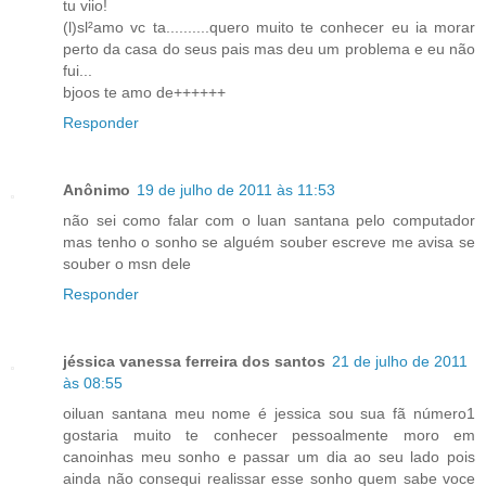
tu viio!
(l)sl²amo vc ta..........quero muito te conhecer eu ia morar
perto da casa do seus pais mas deu um problema e eu não
fui...
bjoos te amo de++++++
Responder
Anônimo
19 de julho de 2011 às 11:53
não sei como falar com o luan santana pelo computador
mas tenho o sonho se alguém souber escreve me avisa se
souber o msn dele
Responder
jéssica vanessa ferreira dos santos
21 de julho de 2011
às 08:55
oiluan santana meu nome é jessica sou sua fã número1
gostaria muito te conhecer pessoalmente moro em
canoinhas meu sonho e passar um dia ao seu lado pois
ainda não consequi realissar esse sonho quem sabe voce