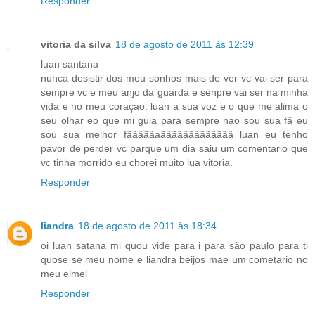
Responder
vitoria da silva
18 de agosto de 2011 às 12:39
luan santana
nunca desistir dos meu sonhos mais de ver vc vai ser para
sempre vc e meu anjo da guarda e senpre vai ser na minha
vida e no meu coraçao. luan a sua voz e o que me alima o
seu olhar eo que mi guia para sempre nao sou sua fã eu
sou sua melhor fãããããaããããããããããããã luan eu tenho
pavor de perder vc parque um dia saiu um comentario que
vc tinha morrido eu chorei muito lua vitoria.
Responder
liandra
18 de agosto de 2011 às 18:34
oi luan satana mi quou vide para i para são paulo para ti
quose se meu nome e liandra beijos mae um cometario no
meu elmel
Responder