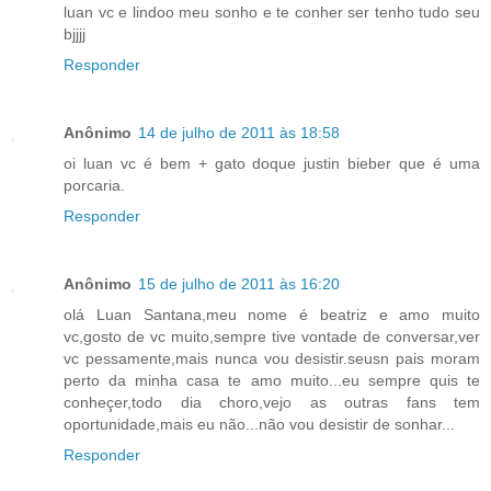
luan vc e lindoo meu sonho e te conher ser tenho tudo seu
bjjjj
Responder
Anônimo
14 de julho de 2011 às 18:58
oi luan vc é bem + gato doque justin bieber que é uma
porcaria.
Responder
Anônimo
15 de julho de 2011 às 16:20
olá Luan Santana,meu nome é beatriz e amo muito
vc,gosto de vc muito,sempre tive vontade de conversar,ver
vc pessamente,mais nunca vou desistir.seusn pais moram
perto da minha casa te amo muito...eu sempre quis te
conheçer,todo dia choro,vejo as outras fans tem
oportunidade,mais eu não...não vou desistir de sonhar...
Responder