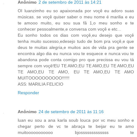
Anônimo
2 de setembro de 2011 às 14:21
OI luanzimho eu so apaixonada por voçê eu adoro suas
músicas. se voçê quiser saber o meu nome é marilia e eu
te amooo muito, eu sou sua fâ 1,o meu sonho e te
conhecer pessoalmente,e conversa com voçê e etc...
Eu sonho todos os dias com voçê,eu desejo que voçê
tenha muito sucesso,edesejo tudo de bom pra voçê,e que
deus te muitas alegria,e muitos aos de vida pra gente se
encontra algo dia eu nunca vou te esquece e nunca vou te
abandona pode conta comigo pro que precissa eu vou tá
sempre com voçê!EU TE AMO,EU TE AMO,EU TE AMO,EU
TE AMO,EU TE AMO, EU TE AMO,EU TE AMO
MUITOOOOOOOOOO!!!!!!
ASS: MARILIA FELICIO
Responder
Anônimo
24 de setembro de 2011 às 11:16
luan eu sou a ana karla soub louca por vc meu sonho e
chegar perto de vc te abraça te beijar eu te amo
muitooooooooooo bjosssssssssssss te