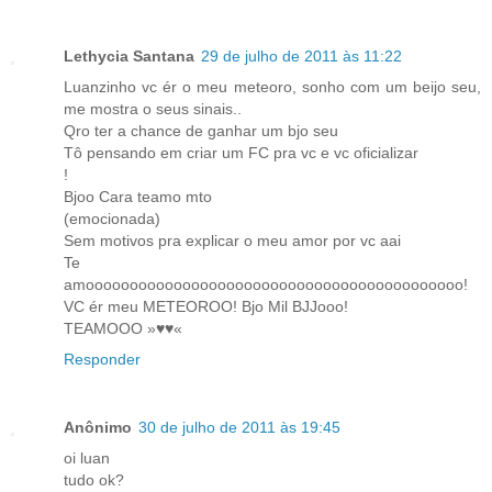
Lethycia Santana
29 de julho de 2011 às 11:22
Luanzinho vc ér o meu meteoro, sonho com um beijo seu,
me mostra o seus sinais..
Qro ter a chance de ganhar um bjo seu
Tô pensando em criar um FC pra vc e vc oficializar
!
Bjoo Cara teamo mto
(emocionada)
Sem motivos pra explicar o meu amor por vc aai
Te
amooooooooooooooooooooooooooooooooooooooooooo!
VC ér meu METEOROO! Bjo Mil BJJooo!
TEAMOOO »♥♥«
Responder
Anônimo
30 de julho de 2011 às 19:45
oi luan
tudo ok?