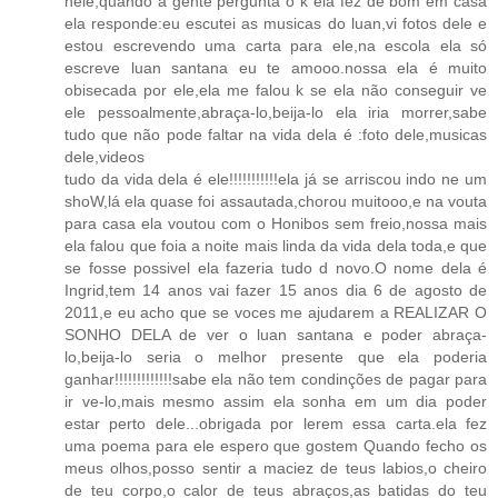
nele,quando a gente pergunta o k ela fez de bom em casa
ela responde:eu escutei as musicas do luan,vi fotos dele e
estou escrevendo uma carta para ele,na escola ela só
escreve luan santana eu te amooo.nossa ela é muito
obisecada por ele,ela me falou k se ela não conseguir ve
ele pessoalmente,abraça-lo,beija-lo ela iria morrer,sabe
tudo que não pode faltar na vida dela é :foto dele,musicas
dele,videos
tudo da vida dela é ele!!!!!!!!!!!ela já se arriscou indo ne um
shoW,lá ela quase foi assautada,chorou muitooo,e na vouta
para casa ela voutou com o Honibos sem freio,nossa mais
ela falou que foia a noite mais linda da vida dela toda,e que
se fosse possivel ela fazeria tudo d novo.O nome dela é
Ingrid,tem 14 anos vai fazer 15 anos dia 6 de agosto de
2011,e eu acho que se voces me ajudarem a REALIZAR O
SONHO DELA de ver o luan santana e poder abraça-
lo,beija-lo seria o melhor presente que ela poderia
ganhar!!!!!!!!!!!!!sabe ela não tem condinções de pagar para
ir ve-lo,mais mesmo assim ela sonha em um dia poder
estar perto dele...obrigada por lerem essa carta.ela fez
uma poema para ele espero que gostem Quando fecho os
meus olhos,posso sentir a maciez de teus labios,o cheiro
de teu corpo,o calor de teus abraços,as batidas do teu