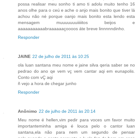
possa realisar meu sonho ti amo ti adolu muito tenho 16
anos olhe para o ceú e ache o anjo mais bonito que tiver lá
achou não né porque oanjo mais bonito esta lendo esta
mensagem muuuuuuuiiiiitos beijos e
aaaaaaaaaaabraaaaaaçoooos áte breve linnnnndinho.
Responder
JAINE
22 de julho de 2011 às 10:25
ola luan santana meu nome e jaine silva qeria saber se no
pedrao do ano qe vem vç vem cantar aqi em eunapolis.
Conto com vÇ aqi
ñ vejo a hora de chegar junho
Responder
Anônimo
22 de julho de 2011 às 20:14
Meu nome é hellen,vim pedir para voces um favor muito
importanteminha amiga é louca pelo o cantor luan
santana,ela não para nem um segundo de pensar