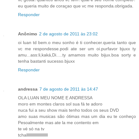
eu queria muito de coraçao que vc me responda.obrigada.
Responder
Anônimo
2 de agosto de 2011 às 23:02
oi luan td bem.o meu sonho é ti conhecer.queria tanto que
vc me respondesse.podi ate ser um oi.purfavor bjuxx ty
amu...ass:li,kaká,Di.....ty amamos muito bijux.boa sorty e
tenha bastanti sucesso.bjuxx
Responder
andressa
7 de agosto de 2011 às 14:47
OLA LUAN MEU NOME E ANDRESSA
moro em montes claros sol sua fá te adoro
nuca fui a seu show mais tenho todos os seus DVD
amo suas musicas são ótimas mas um dia eu te conheço
Pesoalmente mas ate la me contento em
te vé só na tv
tchalllllllllllllllllllllll