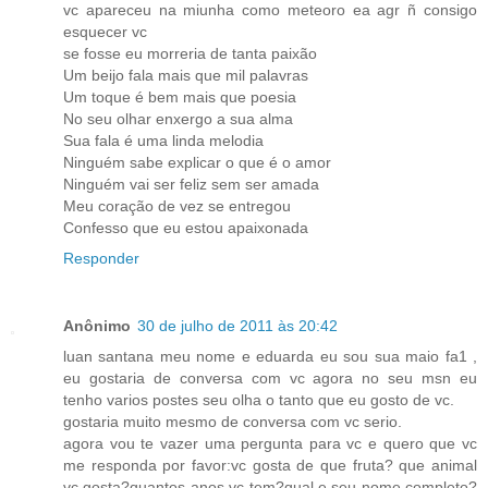
vc apareceu na miunha como meteoro ea agr ñ consigo
esquecer vc
se fosse eu morreria de tanta paixão
Um beijo fala mais que mil palavras
Um toque é bem mais que poesia
No seu olhar enxergo a sua alma
Sua fala é uma linda melodia
Ninguém sabe explicar o que é o amor
Ninguém vai ser feliz sem ser amada
Meu coração de vez se entregou
Confesso que eu estou apaixonada
Responder
Anônimo
30 de julho de 2011 às 20:42
luan santana meu nome e eduarda eu sou sua maio fa1 ,
eu gostaria de conversa com vc agora no seu msn eu
tenho varios postes seu olha o tanto que eu gosto de vc.
gostaria muito mesmo de conversa com vc serio.
agora vou te vazer uma pergunta para vc e quero que vc
me responda por favor:vc gosta de que fruta? que animal
vc gosta?quantos anos vc tem?qual e seu nome completo?