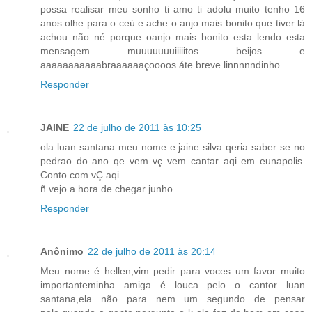
possa realisar meu sonho ti amo ti adolu muito tenho 16
anos olhe para o ceú e ache o anjo mais bonito que tiver lá
achou não né porque oanjo mais bonito esta lendo esta
mensagem muuuuuuuiiiiitos beijos e
aaaaaaaaaaabraaaaaaçoooos áte breve linnnnndinho.
Responder
JAINE
22 de julho de 2011 às 10:25
ola luan santana meu nome e jaine silva qeria saber se no
pedrao do ano qe vem vç vem cantar aqi em eunapolis.
Conto com vÇ aqi
ñ vejo a hora de chegar junho
Responder
Anônimo
22 de julho de 2011 às 20:14
Meu nome é hellen,vim pedir para voces um favor muito
importanteminha amiga é louca pelo o cantor luan
santana,ela não para nem um segundo de pensar