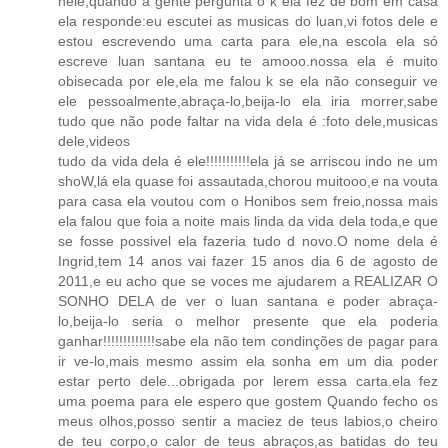
nele,quando a gente pergunta o k ela fez de bom em casa
ela responde:eu escutei as musicas do luan,vi fotos dele e
estou escrevendo uma carta para ele,na escola ela só
escreve luan santana eu te amooo.nossa ela é muito
obisecada por ele,ela me falou k se ela não conseguir ve
ele pessoalmente,abraça-lo,beija-lo ela iria morrer,sabe
tudo que não pode faltar na vida dela é :foto dele,musicas
dele,videos
tudo da vida dela é ele!!!!!!!!!!!ela já se arriscou indo ne um
shoW,lá ela quase foi assautada,chorou muitooo,e na vouta
para casa ela voutou com o Honibos sem freio,nossa mais
ela falou que foia a noite mais linda da vida dela toda,e que
se fosse possivel ela fazeria tudo d novo.O nome dela é
Ingrid,tem 14 anos vai fazer 15 anos dia 6 de agosto de
2011,e eu acho que se voces me ajudarem a REALIZAR O
SONHO DELA de ver o luan santana e poder abraça-
lo,beija-lo seria o melhor presente que ela poderia
ganhar!!!!!!!!!!!!!sabe ela não tem condinções de pagar para
ir ve-lo,mais mesmo assim ela sonha em um dia poder
estar perto dele...obrigada por lerem essa carta.ela fez
uma poema para ele espero que gostem Quando fecho os
meus olhos,posso sentir a maciez de teus labios,o cheiro
de teu corpo,o calor de teus abraços,as batidas do teu