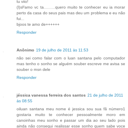
tu viio!
(l)sl²amo vc ta..........quero muito te conhecer eu ia morar
perto da casa do seus pais mas deu um problema e eu não
fui...
bjoos te amo de++++++
Responder
Anônimo
19 de julho de 2011 às 11:53
não sei como falar com o luan santana pelo computador
mas tenho o sonho se alguém souber escreve me avisa se
souber o msn dele
Responder
jéssica vanessa ferreira dos santos
21 de julho de 2011
às 08:55
oiluan santana meu nome é jessica sou sua fã número1
gostaria muito te conhecer pessoalmente moro em
canoinhas meu sonho e passar um dia ao seu lado pois
ainda não consequi realissar esse sonho quem sabe voce