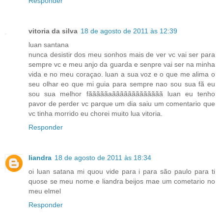
Responder
vitoria da silva
18 de agosto de 2011 às 12:39
luan santana
nunca desistir dos meu sonhos mais de ver vc vai ser para
sempre vc e meu anjo da guarda e senpre vai ser na minha
vida e no meu coraçao. luan a sua voz e o que me alima o
seu olhar eo que mi guia para sempre nao sou sua fã eu
sou sua melhor fãããããaããããããããããããã luan eu tenho
pavor de perder vc parque um dia saiu um comentario que
vc tinha morrido eu chorei muito lua vitoria.
Responder
liandra
18 de agosto de 2011 às 18:34
oi luan satana mi quou vide para i para são paulo para ti
quose se meu nome e liandra beijos mae um cometario no
meu elmel
Responder