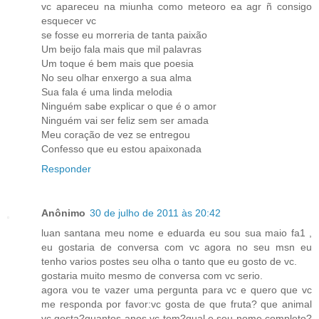
vc apareceu na miunha como meteoro ea agr ñ consigo
esquecer vc
se fosse eu morreria de tanta paixão
Um beijo fala mais que mil palavras
Um toque é bem mais que poesia
No seu olhar enxergo a sua alma
Sua fala é uma linda melodia
Ninguém sabe explicar o que é o amor
Ninguém vai ser feliz sem ser amada
Meu coração de vez se entregou
Confesso que eu estou apaixonada
Responder
Anônimo
30 de julho de 2011 às 20:42
luan santana meu nome e eduarda eu sou sua maio fa1 ,
eu gostaria de conversa com vc agora no seu msn eu
tenho varios postes seu olha o tanto que eu gosto de vc.
gostaria muito mesmo de conversa com vc serio.
agora vou te vazer uma pergunta para vc e quero que vc
me responda por favor:vc gosta de que fruta? que animal
vc gosta?quantos anos vc tem?qual e seu nome completo?