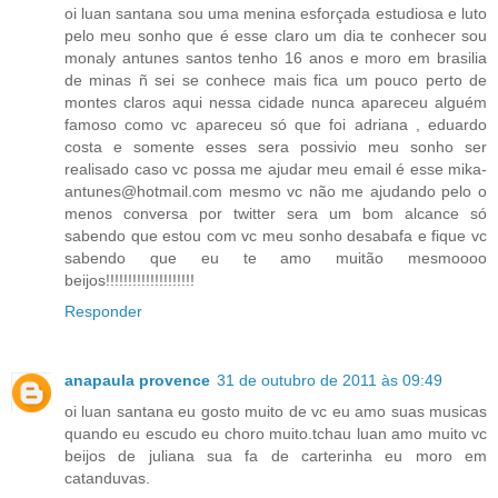
oi luan santana sou uma menina esforçada estudiosa e luto
pelo meu sonho que é esse claro um dia te conhecer sou
monaly antunes santos tenho 16 anos e moro em brasilia
de minas ñ sei se conhece mais fica um pouco perto de
montes claros aqui nessa cidade nunca apareceu alguém
famoso como vc apareceu só que foi adriana , eduardo
costa e somente esses sera possivio meu sonho ser
realisado caso vc possa me ajudar meu email é esse mika-
antunes@hotmail.com mesmo vc não me ajudando pelo o
menos conversa por twitter sera um bom alcance só
sabendo que estou com vc meu sonho desabafa e fique vc
sabendo que eu te amo muitão mesmoooo
beijos!!!!!!!!!!!!!!!!!!!!
Responder
anapaula provence
31 de outubro de 2011 às 09:49
oi luan santana eu gosto muito de vc eu amo suas musicas
quando eu escudo eu choro muito.tchau luan amo muito vc
beijos de juliana sua fa de carterinha eu moro em
catanduvas.