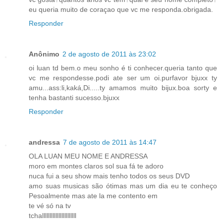
eu queria muito de coraçao que vc me responda.obrigada.
Responder
Anônimo
2 de agosto de 2011 às 23:02
oi luan td bem.o meu sonho é ti conhecer.queria tanto que
vc me respondesse.podi ate ser um oi.purfavor bjuxx ty
amu...ass:li,kaká,Di.....ty amamos muito bijux.boa sorty e
tenha bastanti sucesso.bjuxx
Responder
andressa
7 de agosto de 2011 às 14:47
OLA LUAN MEU NOME E ANDRESSA
moro em montes claros sol sua fá te adoro
nuca fui a seu show mais tenho todos os seus DVD
amo suas musicas são ótimas mas um dia eu te conheço
Pesoalmente mas ate la me contento em
te vé só na tv
tchalllllllllllllllllllllll