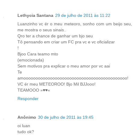
Lethycia Santana
29 de julho de 2011 às 11:22
Luanzinho vc ér o meu meteoro, sonho com um beijo seu,
me mostra o seus sinais..
Qro ter a chance de ganhar um bjo seu
Tô pensando em criar um FC pra vc e vc oficializar
!
Bjoo Cara teamo mto
(emocionada)
Sem motivos pra explicar o meu amor por vc aai
Te
amooooooooooooooooooooooooooooooooooooooooooo!
VC ér meu METEOROO! Bjo Mil BJJooo!
TEAMOOO »♥♥«
Responder
Anônimo
30 de julho de 2011 às 19:45
oi luan
tudo ok?