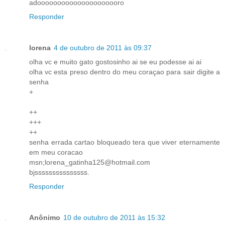
adooooooooooooooooooooro
Responder
lorena
4 de outubro de 2011 às 09:37
olha vc e muito gato gostosinho ai se eu podesse ai ai
olha vc esta preso dentro do meu coraçao para sair digite a
senha
+
++
+++
++
senha errada cartao bloqueado tera que viver eternamente
em meu coracao
msn;lorena_gatinha125@hotmail.com
bjsssssssssssssss.
Responder
Anônimo
10 de outubro de 2011 às 15:32