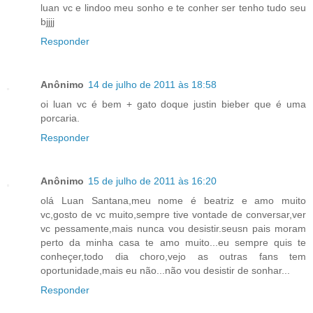
luan vc e lindoo meu sonho e te conher ser tenho tudo seu
bjjjj
Responder
Anônimo
14 de julho de 2011 às 18:58
oi luan vc é bem + gato doque justin bieber que é uma
porcaria.
Responder
Anônimo
15 de julho de 2011 às 16:20
olá Luan Santana,meu nome é beatriz e amo muito
vc,gosto de vc muito,sempre tive vontade de conversar,ver
vc pessamente,mais nunca vou desistir.seusn pais moram
perto da minha casa te amo muito...eu sempre quis te
conheçer,todo dia choro,vejo as outras fans tem
oportunidade,mais eu não...não vou desistir de sonhar...
Responder