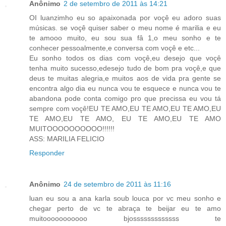
Anônimo
2 de setembro de 2011 às 14:21
OI luanzimho eu so apaixonada por voçê eu adoro suas
músicas. se voçê quiser saber o meu nome é marilia e eu
te amooo muito, eu sou sua fâ 1,o meu sonho e te
conhecer pessoalmente,e conversa com voçê e etc...
Eu sonho todos os dias com voçê,eu desejo que voçê
tenha muito sucesso,edesejo tudo de bom pra voçê,e que
deus te muitas alegria,e muitos aos de vida pra gente se
encontra algo dia eu nunca vou te esquece e nunca vou te
abandona pode conta comigo pro que precissa eu vou tá
sempre com voçê!EU TE AMO,EU TE AMO,EU TE AMO,EU
TE AMO,EU TE AMO, EU TE AMO,EU TE AMO
MUITOOOOOOOOOO!!!!!!
ASS: MARILIA FELICIO
Responder
Anônimo
24 de setembro de 2011 às 11:16
luan eu sou a ana karla soub louca por vc meu sonho e
chegar perto de vc te abraça te beijar eu te amo
muitooooooooooo bjosssssssssssss te