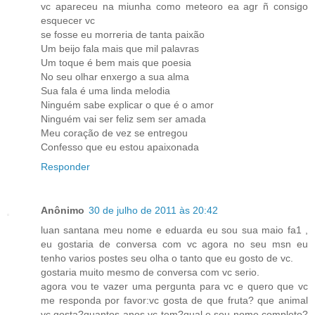
vc apareceu na miunha como meteoro ea agr ñ consigo
esquecer vc
se fosse eu morreria de tanta paixão
Um beijo fala mais que mil palavras
Um toque é bem mais que poesia
No seu olhar enxergo a sua alma
Sua fala é uma linda melodia
Ninguém sabe explicar o que é o amor
Ninguém vai ser feliz sem ser amada
Meu coração de vez se entregou
Confesso que eu estou apaixonada
Responder
Anônimo
30 de julho de 2011 às 20:42
luan santana meu nome e eduarda eu sou sua maio fa1 ,
eu gostaria de conversa com vc agora no seu msn eu
tenho varios postes seu olha o tanto que eu gosto de vc.
gostaria muito mesmo de conversa com vc serio.
agora vou te vazer uma pergunta para vc e quero que vc
me responda por favor:vc gosta de que fruta? que animal
vc gosta?quantos anos vc tem?qual e seu nome completo?