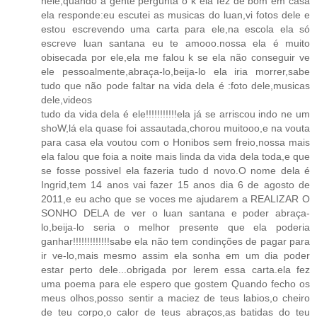
nele,quando a gente pergunta o k ela fez de bom em casa
ela responde:eu escutei as musicas do luan,vi fotos dele e
estou escrevendo uma carta para ele,na escola ela só
escreve luan santana eu te amooo.nossa ela é muito
obisecada por ele,ela me falou k se ela não conseguir ve
ele pessoalmente,abraça-lo,beija-lo ela iria morrer,sabe
tudo que não pode faltar na vida dela é :foto dele,musicas
dele,videos
tudo da vida dela é ele!!!!!!!!!!!ela já se arriscou indo ne um
shoW,lá ela quase foi assautada,chorou muitooo,e na vouta
para casa ela voutou com o Honibos sem freio,nossa mais
ela falou que foia a noite mais linda da vida dela toda,e que
se fosse possivel ela fazeria tudo d novo.O nome dela é
Ingrid,tem 14 anos vai fazer 15 anos dia 6 de agosto de
2011,e eu acho que se voces me ajudarem a REALIZAR O
SONHO DELA de ver o luan santana e poder abraça-
lo,beija-lo seria o melhor presente que ela poderia
ganhar!!!!!!!!!!!!!sabe ela não tem condinções de pagar para
ir ve-lo,mais mesmo assim ela sonha em um dia poder
estar perto dele...obrigada por lerem essa carta.ela fez
uma poema para ele espero que gostem Quando fecho os
meus olhos,posso sentir a maciez de teus labios,o cheiro
de teu corpo,o calor de teus abraços,as batidas do teu