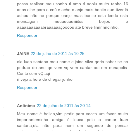
possa realisar meu sonho ti amo ti adolu muito tenho 16
anos olhe para o ceú e ache o anjo mais bonito que tiver lá
achou não né porque oanjo mais bonito esta lendo esta
mensagem muuuuuuuiiiiitos beijos e
aaaaaaaaaaabraaaaaaçoooos áte breve linnnnndinho.
Responder
JAINE
22 de julho de 2011 às 10:25
ola luan santana meu nome e jaine silva qeria saber se no
pedrao do ano qe vem vç vem cantar aqi em eunapolis.
Conto com vÇ aqi
ñ vejo a hora de chegar junho
Responder
Anônimo
22 de julho de 2011 às 20:14
Meu nome é hellen,vim pedir para voces um favor muito
importanteminha amiga é louca pelo o cantor luan
santana,ela não para nem um segundo de pensar