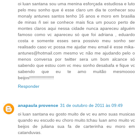
oi luan santana sou uma menina esforçada estudiosa e luto
pelo meu sonho que é esse claro um dia te conhecer sou
monaly antunes santos tenho 16 anos e moro em brasilia
de minas ñ sei se conhece mais fica um pouco perto de
montes claros aqui nessa cidade nunca apareceu alguém
famoso como vc apareceu só que foi adriana , eduardo
costa e somente esses sera possivio meu sonho ser
realisado caso vc possa me ajudar meu email é esse mika-
antunes@hotmail.com mesmo vc não me ajudando pelo o
menos conversa por twitter sera um bom alcance só
sabendo que estou com vc meu sonho desabafa e fique vc
sabendo que eu te amo muitão mesmoooo
beijos!!!!!!!!!!!!!!!!!!!!
Responder
anapaula provence
31 de outubro de 2011 às 09:49
oi luan santana eu gosto muito de vc eu amo suas musicas
quando eu escudo eu choro muito.tchau luan amo muito vc
beijos de juliana sua fa de carterinha eu moro em
catanduvas.