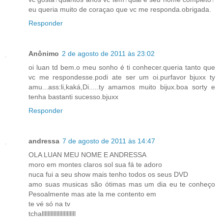
eu queria muito de coraçao que vc me responda.obrigada.
Responder
Anônimo
2 de agosto de 2011 às 23:02
oi luan td bem.o meu sonho é ti conhecer.queria tanto que
vc me respondesse.podi ate ser um oi.purfavor bjuxx ty
amu...ass:li,kaká,Di.....ty amamos muito bijux.boa sorty e
tenha bastanti sucesso.bjuxx
Responder
andressa
7 de agosto de 2011 às 14:47
OLA LUAN MEU NOME E ANDRESSA
moro em montes claros sol sua fá te adoro
nuca fui a seu show mais tenho todos os seus DVD
amo suas musicas são ótimas mas um dia eu te conheço
Pesoalmente mas ate la me contento em
te vé só na tv
tchalllllllllllllllllllllll