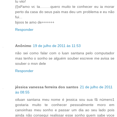
tu viio!
(l)sl²amo vc ta..........quero muito te conhecer eu ia morar
perto da casa do seus pais mas deu um problema e eu não
fui...
bjoos te amo de++++++
Responder
Anônimo
19 de julho de 2011 às 11:53
não sei como falar com o luan santana pelo computador
mas tenho o sonho se alguém souber escreve me avisa se
souber o msn dele
Responder
jéssica vanessa ferreira dos santos
21 de julho de 2011
às 08:55
oiluan santana meu nome é jessica sou sua fã número1
gostaria muito te conhecer pessoalmente moro em
canoinhas meu sonho e passar um dia ao seu lado pois
ainda não consequi realissar esse sonho quem sabe voce