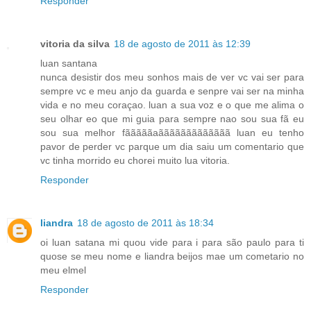
Responder
vitoria da silva
18 de agosto de 2011 às 12:39
luan santana
nunca desistir dos meu sonhos mais de ver vc vai ser para
sempre vc e meu anjo da guarda e senpre vai ser na minha
vida e no meu coraçao. luan a sua voz e o que me alima o
seu olhar eo que mi guia para sempre nao sou sua fã eu
sou sua melhor fãããããaããããããããããããã luan eu tenho
pavor de perder vc parque um dia saiu um comentario que
vc tinha morrido eu chorei muito lua vitoria.
Responder
liandra
18 de agosto de 2011 às 18:34
oi luan satana mi quou vide para i para são paulo para ti
quose se meu nome e liandra beijos mae um cometario no
meu elmel
Responder