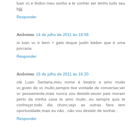
luan vc e lindoo meu sonho e te conher ser tenho tudo seu
bjjjj
Responder
Anônimo
14 de julho de 2011 às 18:58
oi luan vc é bem + gato doque justin bieber que é uma
porcaria.
Responder
Anônimo
15 de julho de 2011 às 16:20
olá Luan Santana,meu nome é beatriz e amo muito
vc,gosto de vc muito,sempre tive vontade de conversar,ver
vc pessamente,mais nunca vou desistir.seusn pais moram
perto da minha casa te amo muito...eu sempre quis te
conheçer,todo dia choro,vejo as outras fans tem
oportunidade,mais eu não...não vou desistir de sonhar...
Responder