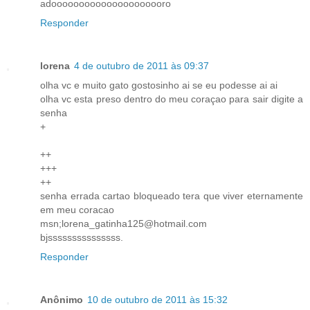
adooooooooooooooooooooro
Responder
lorena
4 de outubro de 2011 às 09:37
olha vc e muito gato gostosinho ai se eu podesse ai ai
olha vc esta preso dentro do meu coraçao para sair digite a
senha
+
++
+++
++
senha errada cartao bloqueado tera que viver eternamente
em meu coracao
msn;lorena_gatinha125@hotmail.com
bjsssssssssssssss.
Responder
Anônimo
10 de outubro de 2011 às 15:32