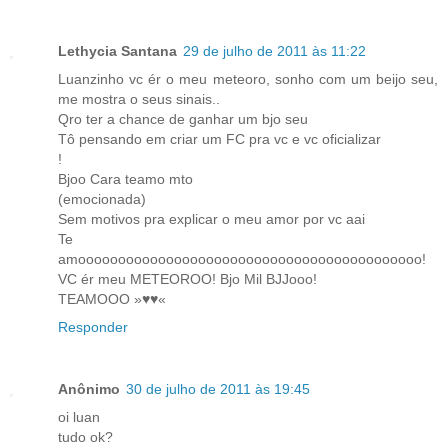
Lethycia Santana
29 de julho de 2011 às 11:22
Luanzinho vc ér o meu meteoro, sonho com um beijo seu,
me mostra o seus sinais..
Qro ter a chance de ganhar um bjo seu
Tô pensando em criar um FC pra vc e vc oficializar
!
Bjoo Cara teamo mto
(emocionada)
Sem motivos pra explicar o meu amor por vc aai
Te
amooooooooooooooooooooooooooooooooooooooooooo!
VC ér meu METEOROO! Bjo Mil BJJooo!
TEAMOOO »♥♥«
Responder
Anônimo
30 de julho de 2011 às 19:45
oi luan
tudo ok?