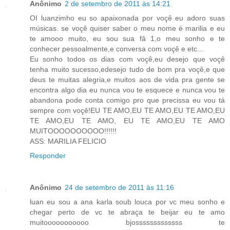
Anônimo
2 de setembro de 2011 às 14:21
OI luanzimho eu so apaixonada por voçê eu adoro suas
músicas. se voçê quiser saber o meu nome é marilia e eu
te amooo muito, eu sou sua fâ 1,o meu sonho e te
conhecer pessoalmente,e conversa com voçê e etc...
Eu sonho todos os dias com voçê,eu desejo que voçê
tenha muito sucesso,edesejo tudo de bom pra voçê,e que
deus te muitas alegria,e muitos aos de vida pra gente se
encontra algo dia eu nunca vou te esquece e nunca vou te
abandona pode conta comigo pro que precissa eu vou tá
sempre com voçê!EU TE AMO,EU TE AMO,EU TE AMO,EU
TE AMO,EU TE AMO, EU TE AMO,EU TE AMO
MUITOOOOOOOOOO!!!!!!
ASS: MARILIA FELICIO
Responder
Anônimo
24 de setembro de 2011 às 11:16
luan eu sou a ana karla soub louca por vc meu sonho e
chegar perto de vc te abraça te beijar eu te amo
muitooooooooooo bjosssssssssssss te