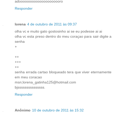
adooooooooooooooooooooro
Responder
lorena
4 de outubro de 2011 às 09:37
olha vc e muito gato gostosinho ai se eu podesse ai ai
olha vc esta preso dentro do meu coraçao para sair digite a
senha
+
++
+++
++
senha errada cartao bloqueado tera que viver eternamente
em meu coracao
msn;lorena_gatinha125@hotmail.com
bjsssssssssssssss.
Responder
Anônimo
10 de outubro de 2011 às 15:32