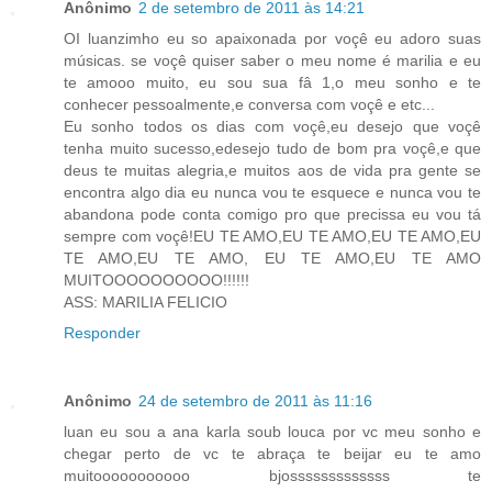
Anônimo
2 de setembro de 2011 às 14:21
OI luanzimho eu so apaixonada por voçê eu adoro suas
músicas. se voçê quiser saber o meu nome é marilia e eu
te amooo muito, eu sou sua fâ 1,o meu sonho e te
conhecer pessoalmente,e conversa com voçê e etc...
Eu sonho todos os dias com voçê,eu desejo que voçê
tenha muito sucesso,edesejo tudo de bom pra voçê,e que
deus te muitas alegria,e muitos aos de vida pra gente se
encontra algo dia eu nunca vou te esquece e nunca vou te
abandona pode conta comigo pro que precissa eu vou tá
sempre com voçê!EU TE AMO,EU TE AMO,EU TE AMO,EU
TE AMO,EU TE AMO, EU TE AMO,EU TE AMO
MUITOOOOOOOOOO!!!!!!
ASS: MARILIA FELICIO
Responder
Anônimo
24 de setembro de 2011 às 11:16
luan eu sou a ana karla soub louca por vc meu sonho e
chegar perto de vc te abraça te beijar eu te amo
muitooooooooooo bjosssssssssssss te