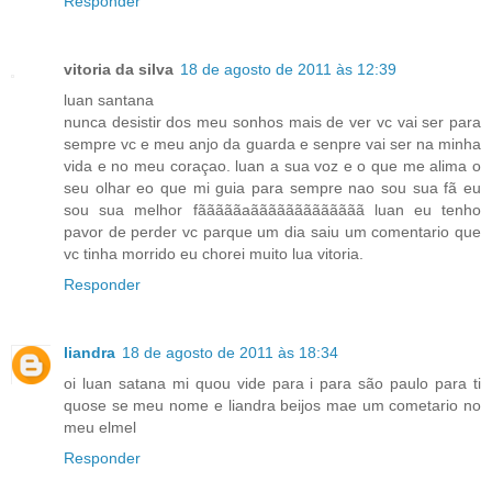
Responder
vitoria da silva
18 de agosto de 2011 às 12:39
luan santana
nunca desistir dos meu sonhos mais de ver vc vai ser para
sempre vc e meu anjo da guarda e senpre vai ser na minha
vida e no meu coraçao. luan a sua voz e o que me alima o
seu olhar eo que mi guia para sempre nao sou sua fã eu
sou sua melhor fãããããaããããããããããããã luan eu tenho
pavor de perder vc parque um dia saiu um comentario que
vc tinha morrido eu chorei muito lua vitoria.
Responder
liandra
18 de agosto de 2011 às 18:34
oi luan satana mi quou vide para i para são paulo para ti
quose se meu nome e liandra beijos mae um cometario no
meu elmel
Responder