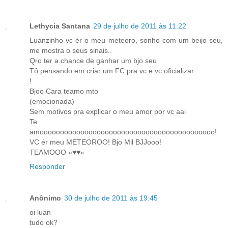
Lethycia Santana
29 de julho de 2011 às 11:22
Luanzinho vc ér o meu meteoro, sonho com um beijo seu,
me mostra o seus sinais..
Qro ter a chance de ganhar um bjo seu
Tô pensando em criar um FC pra vc e vc oficializar
!
Bjoo Cara teamo mto
(emocionada)
Sem motivos pra explicar o meu amor por vc aai
Te
amooooooooooooooooooooooooooooooooooooooooooo!
VC ér meu METEOROO! Bjo Mil BJJooo!
TEAMOOO »♥♥«
Responder
Anônimo
30 de julho de 2011 às 19:45
oi luan
tudo ok?