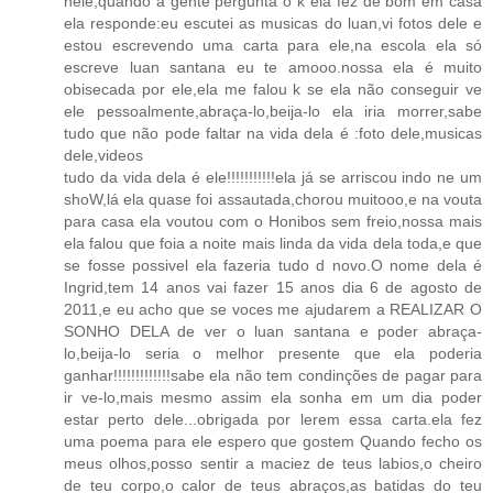
nele,quando a gente pergunta o k ela fez de bom em casa
ela responde:eu escutei as musicas do luan,vi fotos dele e
estou escrevendo uma carta para ele,na escola ela só
escreve luan santana eu te amooo.nossa ela é muito
obisecada por ele,ela me falou k se ela não conseguir ve
ele pessoalmente,abraça-lo,beija-lo ela iria morrer,sabe
tudo que não pode faltar na vida dela é :foto dele,musicas
dele,videos
tudo da vida dela é ele!!!!!!!!!!!ela já se arriscou indo ne um
shoW,lá ela quase foi assautada,chorou muitooo,e na vouta
para casa ela voutou com o Honibos sem freio,nossa mais
ela falou que foia a noite mais linda da vida dela toda,e que
se fosse possivel ela fazeria tudo d novo.O nome dela é
Ingrid,tem 14 anos vai fazer 15 anos dia 6 de agosto de
2011,e eu acho que se voces me ajudarem a REALIZAR O
SONHO DELA de ver o luan santana e poder abraça-
lo,beija-lo seria o melhor presente que ela poderia
ganhar!!!!!!!!!!!!!sabe ela não tem condinções de pagar para
ir ve-lo,mais mesmo assim ela sonha em um dia poder
estar perto dele...obrigada por lerem essa carta.ela fez
uma poema para ele espero que gostem Quando fecho os
meus olhos,posso sentir a maciez de teus labios,o cheiro
de teu corpo,o calor de teus abraços,as batidas do teu