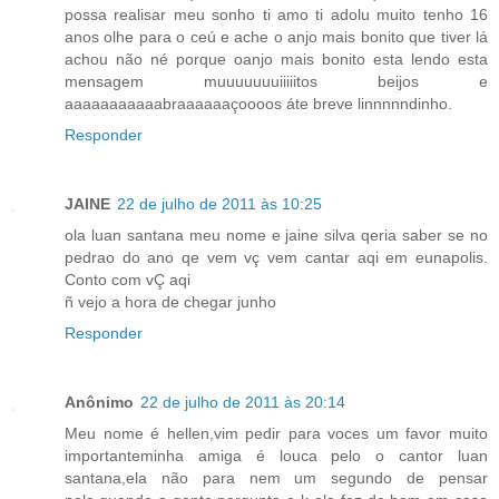
possa realisar meu sonho ti amo ti adolu muito tenho 16
anos olhe para o ceú e ache o anjo mais bonito que tiver lá
achou não né porque oanjo mais bonito esta lendo esta
mensagem muuuuuuuiiiiitos beijos e
aaaaaaaaaaabraaaaaaçoooos áte breve linnnnndinho.
Responder
JAINE
22 de julho de 2011 às 10:25
ola luan santana meu nome e jaine silva qeria saber se no
pedrao do ano qe vem vç vem cantar aqi em eunapolis.
Conto com vÇ aqi
ñ vejo a hora de chegar junho
Responder
Anônimo
22 de julho de 2011 às 20:14
Meu nome é hellen,vim pedir para voces um favor muito
importanteminha amiga é louca pelo o cantor luan
santana,ela não para nem um segundo de pensar