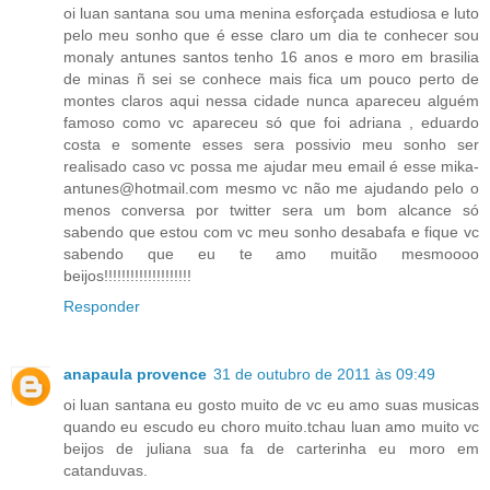
oi luan santana sou uma menina esforçada estudiosa e luto
pelo meu sonho que é esse claro um dia te conhecer sou
monaly antunes santos tenho 16 anos e moro em brasilia
de minas ñ sei se conhece mais fica um pouco perto de
montes claros aqui nessa cidade nunca apareceu alguém
famoso como vc apareceu só que foi adriana , eduardo
costa e somente esses sera possivio meu sonho ser
realisado caso vc possa me ajudar meu email é esse mika-
antunes@hotmail.com mesmo vc não me ajudando pelo o
menos conversa por twitter sera um bom alcance só
sabendo que estou com vc meu sonho desabafa e fique vc
sabendo que eu te amo muitão mesmoooo
beijos!!!!!!!!!!!!!!!!!!!!
Responder
anapaula provence
31 de outubro de 2011 às 09:49
oi luan santana eu gosto muito de vc eu amo suas musicas
quando eu escudo eu choro muito.tchau luan amo muito vc
beijos de juliana sua fa de carterinha eu moro em
catanduvas.