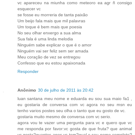
vc apareceu na miunha como meteoro ea agr ñ consigo
esquecer vc
se fosse eu morreria de tanta paixão
Um beijo fala mais que mil palavras
Um toque é bem mais que poesia
No seu olhar enxergo a sua alma
Sua fala é uma linda melodia
Ninguém sabe explicar o que é o amor
Ninguém vai ser feliz sem ser amada
Meu coração de vez se entregou
Confesso que eu estou apaixonada
Responder
Anônimo
30 de julho de 2011 às 20:42
luan santana meu nome e eduarda eu sou sua maio fa1 ,
eu gostaria de conversa com vc agora no seu msn eu
tenho varios postes seu olha o tanto que eu gosto de vc.
gostaria muito mesmo de conversa com vc serio.
agora vou te vazer uma pergunta para vc e quero que vc
me responda por favor:vc gosta de que fruta? que animal
vc gosta?quantos anos vc tem?qual e seu nome completo?