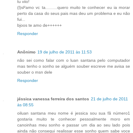
tu viio!
(l)sl²amo vc ta..........quero muito te conhecer eu ia morar
perto da casa do seus pais mas deu um problema e eu não
fui...
bjoos te amo de++++++
Responder
Anônimo
19 de julho de 2011 às 11:53
não sei como falar com o luan santana pelo computador
mas tenho o sonho se alguém souber escreve me avisa se
souber o msn dele
Responder
jéssica vanessa ferreira dos santos
21 de julho de 2011
às 08:55
oiluan santana meu nome é jessica sou sua fã número1
gostaria muito te conhecer pessoalmente moro em
canoinhas meu sonho e passar um dia ao seu lado pois
ainda não consequi realissar esse sonho quem sabe voce