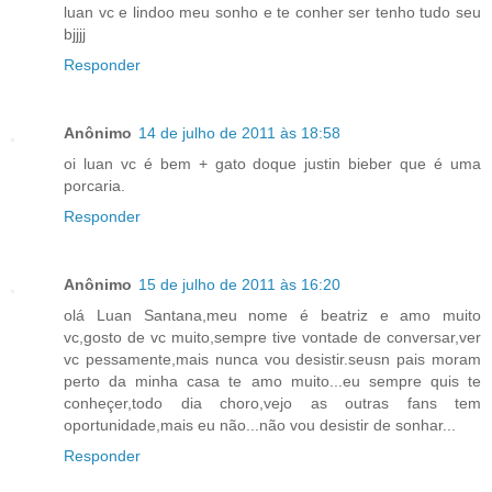
luan vc e lindoo meu sonho e te conher ser tenho tudo seu
bjjjj
Responder
Anônimo
14 de julho de 2011 às 18:58
oi luan vc é bem + gato doque justin bieber que é uma
porcaria.
Responder
Anônimo
15 de julho de 2011 às 16:20
olá Luan Santana,meu nome é beatriz e amo muito
vc,gosto de vc muito,sempre tive vontade de conversar,ver
vc pessamente,mais nunca vou desistir.seusn pais moram
perto da minha casa te amo muito...eu sempre quis te
conheçer,todo dia choro,vejo as outras fans tem
oportunidade,mais eu não...não vou desistir de sonhar...
Responder