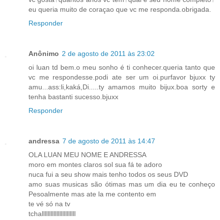
eu queria muito de coraçao que vc me responda.obrigada.
Responder
Anônimo
2 de agosto de 2011 às 23:02
oi luan td bem.o meu sonho é ti conhecer.queria tanto que
vc me respondesse.podi ate ser um oi.purfavor bjuxx ty
amu...ass:li,kaká,Di.....ty amamos muito bijux.boa sorty e
tenha bastanti sucesso.bjuxx
Responder
andressa
7 de agosto de 2011 às 14:47
OLA LUAN MEU NOME E ANDRESSA
moro em montes claros sol sua fá te adoro
nuca fui a seu show mais tenho todos os seus DVD
amo suas musicas são ótimas mas um dia eu te conheço
Pesoalmente mas ate la me contento em
te vé só na tv
tchalllllllllllllllllllllll