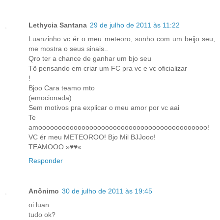
Lethycia Santana
29 de julho de 2011 às 11:22
Luanzinho vc ér o meu meteoro, sonho com um beijo seu,
me mostra o seus sinais..
Qro ter a chance de ganhar um bjo seu
Tô pensando em criar um FC pra vc e vc oficializar
!
Bjoo Cara teamo mto
(emocionada)
Sem motivos pra explicar o meu amor por vc aai
Te
amooooooooooooooooooooooooooooooooooooooooooo!
VC ér meu METEOROO! Bjo Mil BJJooo!
TEAMOOO »♥♥«
Responder
Anônimo
30 de julho de 2011 às 19:45
oi luan
tudo ok?