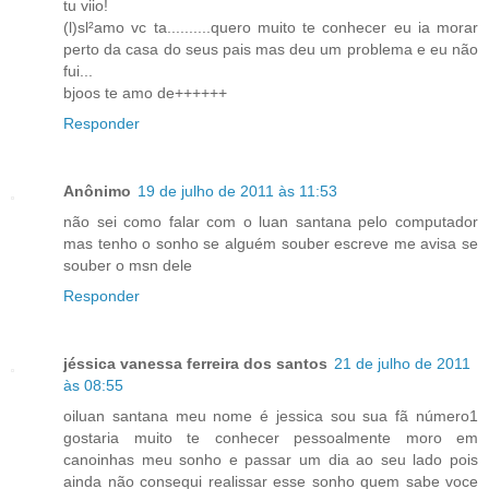
tu viio!
(l)sl²amo vc ta..........quero muito te conhecer eu ia morar
perto da casa do seus pais mas deu um problema e eu não
fui...
bjoos te amo de++++++
Responder
Anônimo
19 de julho de 2011 às 11:53
não sei como falar com o luan santana pelo computador
mas tenho o sonho se alguém souber escreve me avisa se
souber o msn dele
Responder
jéssica vanessa ferreira dos santos
21 de julho de 2011
às 08:55
oiluan santana meu nome é jessica sou sua fã número1
gostaria muito te conhecer pessoalmente moro em
canoinhas meu sonho e passar um dia ao seu lado pois
ainda não consequi realissar esse sonho quem sabe voce