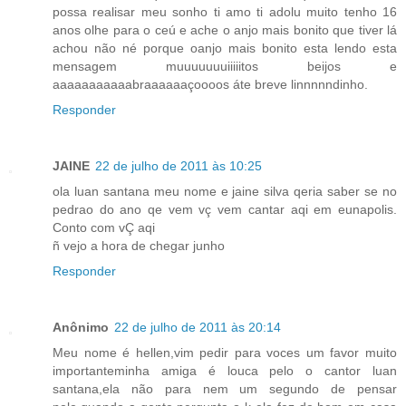
possa realisar meu sonho ti amo ti adolu muito tenho 16
anos olhe para o ceú e ache o anjo mais bonito que tiver lá
achou não né porque oanjo mais bonito esta lendo esta
mensagem muuuuuuuiiiiitos beijos e
aaaaaaaaaaabraaaaaaçoooos áte breve linnnnndinho.
Responder
JAINE
22 de julho de 2011 às 10:25
ola luan santana meu nome e jaine silva qeria saber se no
pedrao do ano qe vem vç vem cantar aqi em eunapolis.
Conto com vÇ aqi
ñ vejo a hora de chegar junho
Responder
Anônimo
22 de julho de 2011 às 20:14
Meu nome é hellen,vim pedir para voces um favor muito
importanteminha amiga é louca pelo o cantor luan
santana,ela não para nem um segundo de pensar