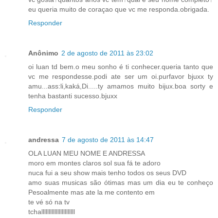
eu queria muito de coraçao que vc me responda.obrigada.
Responder
Anônimo
2 de agosto de 2011 às 23:02
oi luan td bem.o meu sonho é ti conhecer.queria tanto que
vc me respondesse.podi ate ser um oi.purfavor bjuxx ty
amu...ass:li,kaká,Di.....ty amamos muito bijux.boa sorty e
tenha bastanti sucesso.bjuxx
Responder
andressa
7 de agosto de 2011 às 14:47
OLA LUAN MEU NOME E ANDRESSA
moro em montes claros sol sua fá te adoro
nuca fui a seu show mais tenho todos os seus DVD
amo suas musicas são ótimas mas um dia eu te conheço
Pesoalmente mas ate la me contento em
te vé só na tv
tchalllllllllllllllllllllll