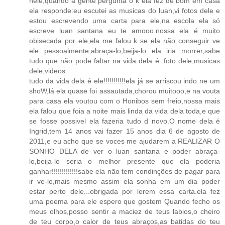
nele,quando a gente pergunta o k ela fez de bom em casa
ela responde:eu escutei as musicas do luan,vi fotos dele e
estou escrevendo uma carta para ele,na escola ela só
escreve luan santana eu te amooo.nossa ela é muito
obisecada por ele,ela me falou k se ela não conseguir ve
ele pessoalmente,abraça-lo,beija-lo ela iria morrer,sabe
tudo que não pode faltar na vida dela é :foto dele,musicas
dele,videos
tudo da vida dela é ele!!!!!!!!!!!ela já se arriscou indo ne um
shoW,lá ela quase foi assautada,chorou muitooo,e na vouta
para casa ela voutou com o Honibos sem freio,nossa mais
ela falou que foia a noite mais linda da vida dela toda,e que
se fosse possivel ela fazeria tudo d novo.O nome dela é
Ingrid,tem 14 anos vai fazer 15 anos dia 6 de agosto de
2011,e eu acho que se voces me ajudarem a REALIZAR O
SONHO DELA de ver o luan santana e poder abraça-
lo,beija-lo seria o melhor presente que ela poderia
ganhar!!!!!!!!!!!!!sabe ela não tem condinções de pagar para
ir ve-lo,mais mesmo assim ela sonha em um dia poder
estar perto dele...obrigada por lerem essa carta.ela fez
uma poema para ele espero que gostem Quando fecho os
meus olhos,posso sentir a maciez de teus labios,o cheiro
de teu corpo,o calor de teus abraços,as batidas do teu