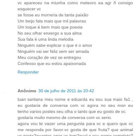
vc apareceu na miunha como meteoro ea agr ñ consigo
esquecer vc
se fosse eu morreria de tanta paixão
Um beijo fala mais que mil palavras
Um toque é bem mais que poesia
No seu olhar enxergo a sua alma
Sua fala é uma linda melodia
Ninguém sabe explicar o que é o amor
Ninguém vai ser feliz sem ser amada
Meu coração de vez se entregou
Confesso que eu estou apaixonada
Responder
Anônimo
30 de julho de 2011 às 20:42
luan santana meu nome e eduarda eu sou sua maio fa1 ,
eu gostaria de conversa com vc agora no seu msn eu
tenho varios postes seu olha o tanto que eu gosto de vc.
gostaria muito mesmo de conversa com vc serio.
agora vou te vazer uma pergunta para vc e quero que vc
me responda por favor:vc gosta de que fruta? que animal
vc gosta?quantos anos vc tem?qual e seu nome completo?