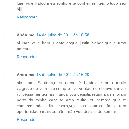
luan vc e lindoo meu sonho e te conher ser tenho tudo seu
bjjjj
Responder
Anônimo
14 de julho de 2011 às 18:58
oi luan vc é bem + gato doque justin bieber que é uma
porcaria.
Responder
Anônimo
15 de julho de 2011 às 16:20
olá Luan Santana,meu nome é beatriz e amo muito
vc,gosto de vc muito,sempre tive vontade de conversar,ver
vc pessamente,mais nunca vou desistir.seusn pais moram
perto da minha casa te amo muito...eu sempre quis te
conheçer,todo dia choro,vejo as outras fans tem
oportunidade,mais eu não...não vou desistir de sonhar...
Responder