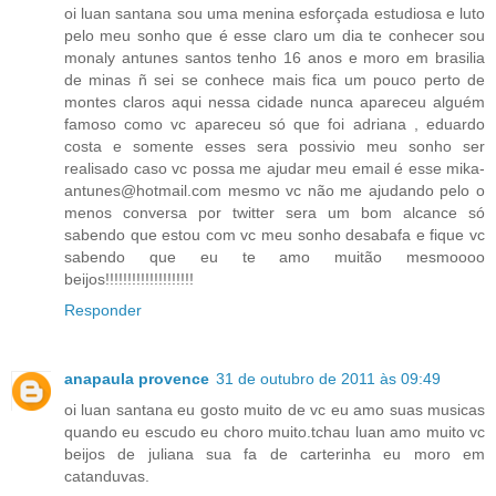
oi luan santana sou uma menina esforçada estudiosa e luto
pelo meu sonho que é esse claro um dia te conhecer sou
monaly antunes santos tenho 16 anos e moro em brasilia
de minas ñ sei se conhece mais fica um pouco perto de
montes claros aqui nessa cidade nunca apareceu alguém
famoso como vc apareceu só que foi adriana , eduardo
costa e somente esses sera possivio meu sonho ser
realisado caso vc possa me ajudar meu email é esse mika-
antunes@hotmail.com mesmo vc não me ajudando pelo o
menos conversa por twitter sera um bom alcance só
sabendo que estou com vc meu sonho desabafa e fique vc
sabendo que eu te amo muitão mesmoooo
beijos!!!!!!!!!!!!!!!!!!!!
Responder
anapaula provence
31 de outubro de 2011 às 09:49
oi luan santana eu gosto muito de vc eu amo suas musicas
quando eu escudo eu choro muito.tchau luan amo muito vc
beijos de juliana sua fa de carterinha eu moro em
catanduvas.