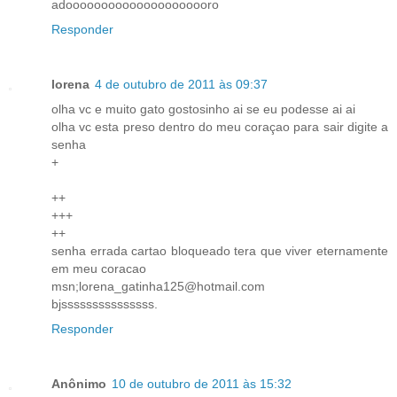
adooooooooooooooooooooro
Responder
lorena
4 de outubro de 2011 às 09:37
olha vc e muito gato gostosinho ai se eu podesse ai ai
olha vc esta preso dentro do meu coraçao para sair digite a
senha
+
++
+++
++
senha errada cartao bloqueado tera que viver eternamente
em meu coracao
msn;lorena_gatinha125@hotmail.com
bjsssssssssssssss.
Responder
Anônimo
10 de outubro de 2011 às 15:32