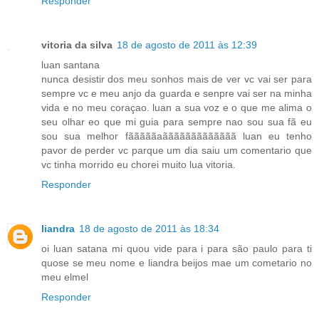
Responder
vitoria da silva
18 de agosto de 2011 às 12:39
luan santana
nunca desistir dos meu sonhos mais de ver vc vai ser para
sempre vc e meu anjo da guarda e senpre vai ser na minha
vida e no meu coraçao. luan a sua voz e o que me alima o
seu olhar eo que mi guia para sempre nao sou sua fã eu
sou sua melhor fãããããaããããããããããããã luan eu tenho
pavor de perder vc parque um dia saiu um comentario que
vc tinha morrido eu chorei muito lua vitoria.
Responder
liandra
18 de agosto de 2011 às 18:34
oi luan satana mi quou vide para i para são paulo para ti
quose se meu nome e liandra beijos mae um cometario no
meu elmel
Responder