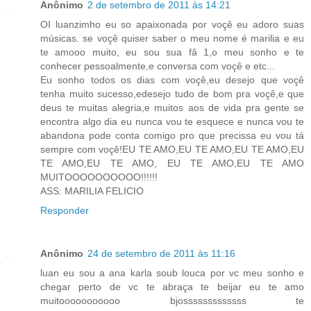
Anônimo
2 de setembro de 2011 às 14:21
OI luanzimho eu so apaixonada por voçê eu adoro suas
músicas. se voçê quiser saber o meu nome é marilia e eu
te amooo muito, eu sou sua fâ 1,o meu sonho e te
conhecer pessoalmente,e conversa com voçê e etc...
Eu sonho todos os dias com voçê,eu desejo que voçê
tenha muito sucesso,edesejo tudo de bom pra voçê,e que
deus te muitas alegria,e muitos aos de vida pra gente se
encontra algo dia eu nunca vou te esquece e nunca vou te
abandona pode conta comigo pro que precissa eu vou tá
sempre com voçê!EU TE AMO,EU TE AMO,EU TE AMO,EU
TE AMO,EU TE AMO, EU TE AMO,EU TE AMO
MUITOOOOOOOOOO!!!!!!
ASS: MARILIA FELICIO
Responder
Anônimo
24 de setembro de 2011 às 11:16
luan eu sou a ana karla soub louca por vc meu sonho e
chegar perto de vc te abraça te beijar eu te amo
muitooooooooooo bjosssssssssssss te