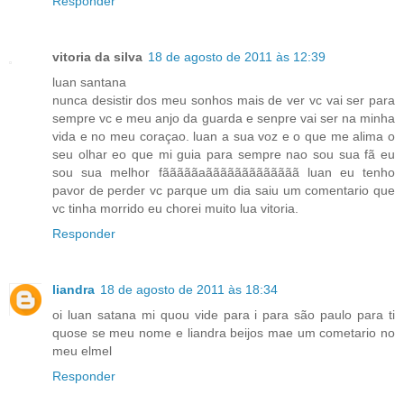
Responder
vitoria da silva
18 de agosto de 2011 às 12:39
luan santana
nunca desistir dos meu sonhos mais de ver vc vai ser para
sempre vc e meu anjo da guarda e senpre vai ser na minha
vida e no meu coraçao. luan a sua voz e o que me alima o
seu olhar eo que mi guia para sempre nao sou sua fã eu
sou sua melhor fãããããaããããããããããããã luan eu tenho
pavor de perder vc parque um dia saiu um comentario que
vc tinha morrido eu chorei muito lua vitoria.
Responder
liandra
18 de agosto de 2011 às 18:34
oi luan satana mi quou vide para i para são paulo para ti
quose se meu nome e liandra beijos mae um cometario no
meu elmel
Responder