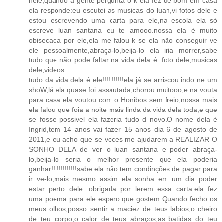
nele,quando a gente pergunta o k ela fez de bom em casa
ela responde:eu escutei as musicas do luan,vi fotos dele e
estou escrevendo uma carta para ele,na escola ela só
escreve luan santana eu te amooo.nossa ela é muito
obisecada por ele,ela me falou k se ela não conseguir ve
ele pessoalmente,abraça-lo,beija-lo ela iria morrer,sabe
tudo que não pode faltar na vida dela é :foto dele,musicas
dele,videos
tudo da vida dela é ele!!!!!!!!!!!ela já se arriscou indo ne um
shoW,lá ela quase foi assautada,chorou muitooo,e na vouta
para casa ela voutou com o Honibos sem freio,nossa mais
ela falou que foia a noite mais linda da vida dela toda,e que
se fosse possivel ela fazeria tudo d novo.O nome dela é
Ingrid,tem 14 anos vai fazer 15 anos dia 6 de agosto de
2011,e eu acho que se voces me ajudarem a REALIZAR O
SONHO DELA de ver o luan santana e poder abraça-
lo,beija-lo seria o melhor presente que ela poderia
ganhar!!!!!!!!!!!!!sabe ela não tem condinções de pagar para
ir ve-lo,mais mesmo assim ela sonha em um dia poder
estar perto dele...obrigada por lerem essa carta.ela fez
uma poema para ele espero que gostem Quando fecho os
meus olhos,posso sentir a maciez de teus labios,o cheiro
de teu corpo,o calor de teus abraços,as batidas do teu