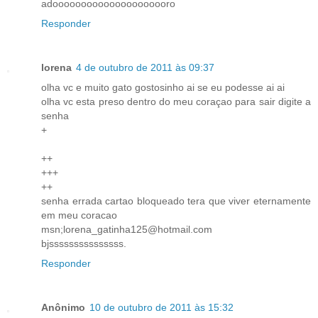
adooooooooooooooooooooro
Responder
lorena
4 de outubro de 2011 às 09:37
olha vc e muito gato gostosinho ai se eu podesse ai ai
olha vc esta preso dentro do meu coraçao para sair digite a
senha
+
++
+++
++
senha errada cartao bloqueado tera que viver eternamente
em meu coracao
msn;lorena_gatinha125@hotmail.com
bjsssssssssssssss.
Responder
Anônimo
10 de outubro de 2011 às 15:32