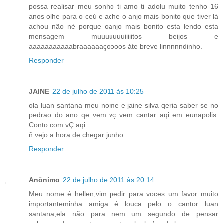
possa realisar meu sonho ti amo ti adolu muito tenho 16
anos olhe para o ceú e ache o anjo mais bonito que tiver lá
achou não né porque oanjo mais bonito esta lendo esta
mensagem muuuuuuuiiiiitos beijos e
aaaaaaaaaaabraaaaaaçoooos áte breve linnnnndinho.
Responder
JAINE
22 de julho de 2011 às 10:25
ola luan santana meu nome e jaine silva qeria saber se no
pedrao do ano qe vem vç vem cantar aqi em eunapolis.
Conto com vÇ aqi
ñ vejo a hora de chegar junho
Responder
Anônimo
22 de julho de 2011 às 20:14
Meu nome é hellen,vim pedir para voces um favor muito
importanteminha amiga é louca pelo o cantor luan
santana,ela não para nem um segundo de pensar