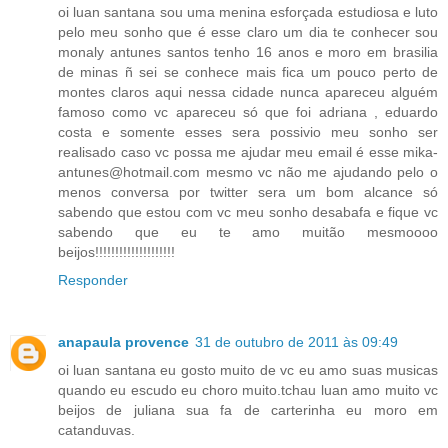
oi luan santana sou uma menina esforçada estudiosa e luto
pelo meu sonho que é esse claro um dia te conhecer sou
monaly antunes santos tenho 16 anos e moro em brasilia
de minas ñ sei se conhece mais fica um pouco perto de
montes claros aqui nessa cidade nunca apareceu alguém
famoso como vc apareceu só que foi adriana , eduardo
costa e somente esses sera possivio meu sonho ser
realisado caso vc possa me ajudar meu email é esse mika-
antunes@hotmail.com mesmo vc não me ajudando pelo o
menos conversa por twitter sera um bom alcance só
sabendo que estou com vc meu sonho desabafa e fique vc
sabendo que eu te amo muitão mesmoooo
beijos!!!!!!!!!!!!!!!!!!!!
Responder
anapaula provence
31 de outubro de 2011 às 09:49
oi luan santana eu gosto muito de vc eu amo suas musicas
quando eu escudo eu choro muito.tchau luan amo muito vc
beijos de juliana sua fa de carterinha eu moro em
catanduvas.