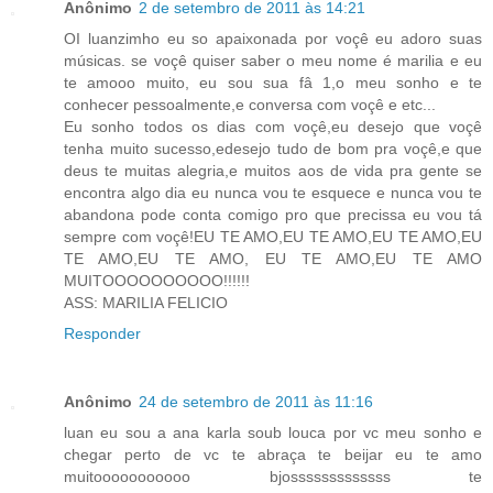
Anônimo
2 de setembro de 2011 às 14:21
OI luanzimho eu so apaixonada por voçê eu adoro suas
músicas. se voçê quiser saber o meu nome é marilia e eu
te amooo muito, eu sou sua fâ 1,o meu sonho e te
conhecer pessoalmente,e conversa com voçê e etc...
Eu sonho todos os dias com voçê,eu desejo que voçê
tenha muito sucesso,edesejo tudo de bom pra voçê,e que
deus te muitas alegria,e muitos aos de vida pra gente se
encontra algo dia eu nunca vou te esquece e nunca vou te
abandona pode conta comigo pro que precissa eu vou tá
sempre com voçê!EU TE AMO,EU TE AMO,EU TE AMO,EU
TE AMO,EU TE AMO, EU TE AMO,EU TE AMO
MUITOOOOOOOOOO!!!!!!
ASS: MARILIA FELICIO
Responder
Anônimo
24 de setembro de 2011 às 11:16
luan eu sou a ana karla soub louca por vc meu sonho e
chegar perto de vc te abraça te beijar eu te amo
muitooooooooooo bjosssssssssssss te