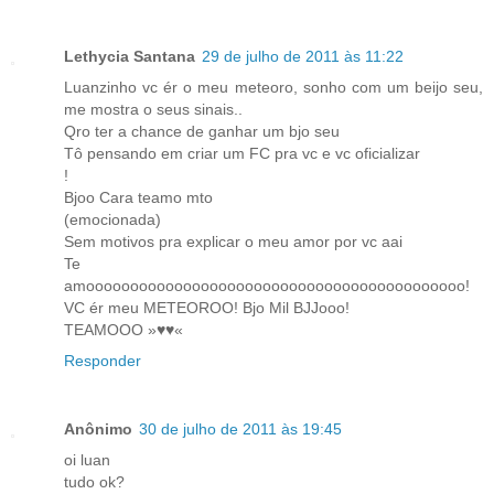
Lethycia Santana
29 de julho de 2011 às 11:22
Luanzinho vc ér o meu meteoro, sonho com um beijo seu,
me mostra o seus sinais..
Qro ter a chance de ganhar um bjo seu
Tô pensando em criar um FC pra vc e vc oficializar
!
Bjoo Cara teamo mto
(emocionada)
Sem motivos pra explicar o meu amor por vc aai
Te
amooooooooooooooooooooooooooooooooooooooooooo!
VC ér meu METEOROO! Bjo Mil BJJooo!
TEAMOOO »♥♥«
Responder
Anônimo
30 de julho de 2011 às 19:45
oi luan
tudo ok?