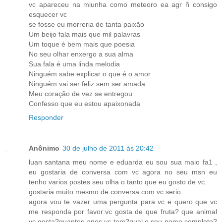
vc apareceu na miunha como meteoro ea agr ñ consigo
esquecer vc
se fosse eu morreria de tanta paixão
Um beijo fala mais que mil palavras
Um toque é bem mais que poesia
No seu olhar enxergo a sua alma
Sua fala é uma linda melodia
Ninguém sabe explicar o que é o amor
Ninguém vai ser feliz sem ser amada
Meu coração de vez se entregou
Confesso que eu estou apaixonada
Responder
Anônimo
30 de julho de 2011 às 20:42
luan santana meu nome e eduarda eu sou sua maio fa1 ,
eu gostaria de conversa com vc agora no seu msn eu
tenho varios postes seu olha o tanto que eu gosto de vc.
gostaria muito mesmo de conversa com vc serio.
agora vou te vazer uma pergunta para vc e quero que vc
me responda por favor:vc gosta de que fruta? que animal
vc gosta?quantos anos vc tem?qual e seu nome completo?