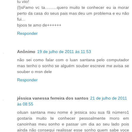
tu viio!
(l)sl²amo vc ta..........quero muito te conhecer eu ia morar
perto da casa do seus pais mas deu um problema e eu não
fui...
bjoos te amo de++++++
Responder
Anônimo
19 de julho de 2011 às 11:53
não sei como falar com o luan santana pelo computador
mas tenho o sonho se alguém souber escreve me avisa se
souber o msn dele
Responder
jéssica vanessa ferreira dos santos
21 de julho de 2011
às 08:55
oiluan santana meu nome é jessica sou sua fã número1
gostaria muito te conhecer pessoalmente moro em
canoinhas meu sonho e passar um dia ao seu lado pois
ainda não consequi realissar esse sonho quem sabe voce