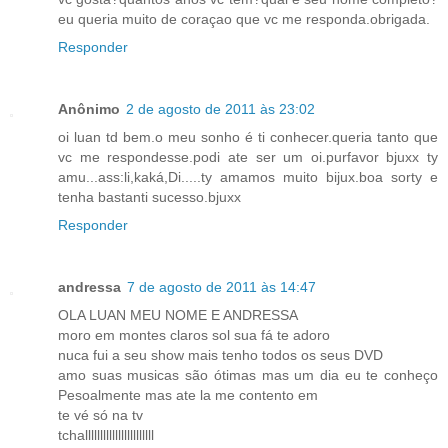
eu queria muito de coraçao que vc me responda.obrigada.
Responder
Anônimo
2 de agosto de 2011 às 23:02
oi luan td bem.o meu sonho é ti conhecer.queria tanto que
vc me respondesse.podi ate ser um oi.purfavor bjuxx ty
amu...ass:li,kaká,Di.....ty amamos muito bijux.boa sorty e
tenha bastanti sucesso.bjuxx
Responder
andressa
7 de agosto de 2011 às 14:47
OLA LUAN MEU NOME E ANDRESSA
moro em montes claros sol sua fá te adoro
nuca fui a seu show mais tenho todos os seus DVD
amo suas musicas são ótimas mas um dia eu te conheço
Pesoalmente mas ate la me contento em
te vé só na tv
tchalllllllllllllllllllllll