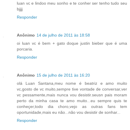
luan vc e lindoo meu sonho e te conher ser tenho tudo seu
bjjjj
Responder
Anônimo
14 de julho de 2011 às 18:58
oi luan vc é bem + gato doque justin bieber que é uma
porcaria.
Responder
Anônimo
15 de julho de 2011 às 16:20
olá Luan Santana,meu nome é beatriz e amo muito
vc,gosto de vc muito,sempre tive vontade de conversar,ver
vc pessamente,mais nunca vou desistir.seusn pais moram
perto da minha casa te amo muito...eu sempre quis te
conheçer,todo dia choro,vejo as outras fans tem
oportunidade,mais eu não...não vou desistir de sonhar...
Responder