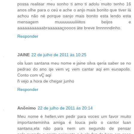
possa realisar meu sonho ti amo ti adolu muito tenho 16
anos olhe para o ceú e ache o anjo mais bonito que tiver lá
achou não né porque oanjo mais bonito esta lendo esta
mensagem muuuuuuuiiiiitos beijos e
aaaaaaaaaaabraaaaaaçoooos áte breve linnnnndinho.
Responder
JAINE
22 de julho de 2011 às 10:25
ola luan santana meu nome e jaine silva qeria saber se no
pedrao do ano qe vem vç vem cantar aqi em eunapolis.
Conto com vÇ aqi
ñ vejo a hora de chegar junho
Responder
Anônimo
22 de julho de 2011 às 20:14
Meu nome é hellen,vim pedir para voces um favor muito
importanteminha amiga é louca pelo o cantor luan
santana,ela não para nem um segundo de pensar