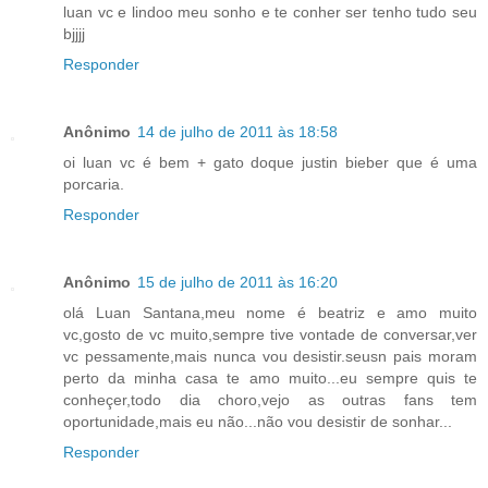
luan vc e lindoo meu sonho e te conher ser tenho tudo seu
bjjjj
Responder
Anônimo
14 de julho de 2011 às 18:58
oi luan vc é bem + gato doque justin bieber que é uma
porcaria.
Responder
Anônimo
15 de julho de 2011 às 16:20
olá Luan Santana,meu nome é beatriz e amo muito
vc,gosto de vc muito,sempre tive vontade de conversar,ver
vc pessamente,mais nunca vou desistir.seusn pais moram
perto da minha casa te amo muito...eu sempre quis te
conheçer,todo dia choro,vejo as outras fans tem
oportunidade,mais eu não...não vou desistir de sonhar...
Responder