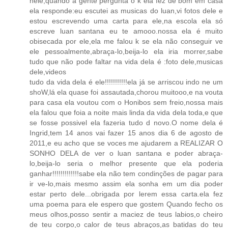
nele,quando a gente pergunta o k ela fez de bom em casa
ela responde:eu escutei as musicas do luan,vi fotos dele e
estou escrevendo uma carta para ele,na escola ela só
escreve luan santana eu te amooo.nossa ela é muito
obisecada por ele,ela me falou k se ela não conseguir ve
ele pessoalmente,abraça-lo,beija-lo ela iria morrer,sabe
tudo que não pode faltar na vida dela é :foto dele,musicas
dele,videos
tudo da vida dela é ele!!!!!!!!!!!ela já se arriscou indo ne um
shoW,lá ela quase foi assautada,chorou muitooo,e na vouta
para casa ela voutou com o Honibos sem freio,nossa mais
ela falou que foia a noite mais linda da vida dela toda,e que
se fosse possivel ela fazeria tudo d novo.O nome dela é
Ingrid,tem 14 anos vai fazer 15 anos dia 6 de agosto de
2011,e eu acho que se voces me ajudarem a REALIZAR O
SONHO DELA de ver o luan santana e poder abraça-
lo,beija-lo seria o melhor presente que ela poderia
ganhar!!!!!!!!!!!!!sabe ela não tem condinções de pagar para
ir ve-lo,mais mesmo assim ela sonha em um dia poder
estar perto dele...obrigada por lerem essa carta.ela fez
uma poema para ele espero que gostem Quando fecho os
meus olhos,posso sentir a maciez de teus labios,o cheiro
de teu corpo,o calor de teus abraços,as batidas do teu