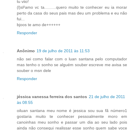
tu viio!
(l)sl²amo vc ta..........quero muito te conhecer eu ia morar
perto da casa do seus pais mas deu um problema e eu não
fui...
bjoos te amo de++++++
Responder
Anônimo
19 de julho de 2011 às 11:53
não sei como falar com o luan santana pelo computador
mas tenho o sonho se alguém souber escreve me avisa se
souber o msn dele
Responder
jéssica vanessa ferreira dos santos
21 de julho de 2011
às 08:55
oiluan santana meu nome é jessica sou sua fã número1
gostaria muito te conhecer pessoalmente moro em
canoinhas meu sonho e passar um dia ao seu lado pois
ainda não consequi realissar esse sonho quem sabe voce