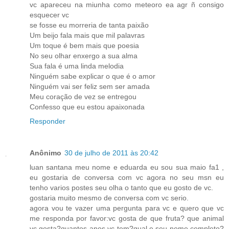
vc apareceu na miunha como meteoro ea agr ñ consigo
esquecer vc
se fosse eu morreria de tanta paixão
Um beijo fala mais que mil palavras
Um toque é bem mais que poesia
No seu olhar enxergo a sua alma
Sua fala é uma linda melodia
Ninguém sabe explicar o que é o amor
Ninguém vai ser feliz sem ser amada
Meu coração de vez se entregou
Confesso que eu estou apaixonada
Responder
Anônimo
30 de julho de 2011 às 20:42
luan santana meu nome e eduarda eu sou sua maio fa1 ,
eu gostaria de conversa com vc agora no seu msn eu
tenho varios postes seu olha o tanto que eu gosto de vc.
gostaria muito mesmo de conversa com vc serio.
agora vou te vazer uma pergunta para vc e quero que vc
me responda por favor:vc gosta de que fruta? que animal
vc gosta?quantos anos vc tem?qual e seu nome completo?