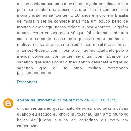
oi luan santana sou uma menina esforçada estudiosa e luto
pelo meu sonho que é esse claro um dia te conhecer sou
monaly antunes santos tenho 16 anos e moro em brasilia
de minas ñ sei se conhece mais fica um pouco perto de
montes claros aqui nessa cidade nunca apareceu alguém
famoso como vc apareceu só que foi adriana , eduardo
costa e somente esses sera possivio meu sonho ser
realisado caso vc possa me ajudar meu email é esse mika-
antunes@hotmail.com mesmo vc não me ajudando pelo o
menos conversa por twitter sera um bom alcance só
sabendo que estou com vc meu sonho desabafa e fique vc
sabendo que eu te amo muitão mesmoooo
beijos!!!!!!!!!!!!!!!!!!!!
Responder
anapaula provence
31 de outubro de 2011 às 09:49
oi luan santana eu gosto muito de vc eu amo suas musicas
quando eu escudo eu choro muito.tchau luan amo muito vc
beijos de juliana sua fa de carterinha eu moro em
catanduvas.