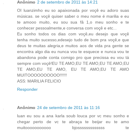
Anônimo
2 de setembro de 2011 às 14:21
OI luanzimho eu so apaixonada por voçê eu adoro suas
músicas. se voçê quiser saber o meu nome é marilia e eu
te amooo muito, eu sou sua fâ 1,o meu sonho e te
conhecer pessoalmente,e conversa com voçê e etc...
Eu sonho todos os dias com voçê,eu desejo que voçê
tenha muito sucesso,edesejo tudo de bom pra voçê,e que
deus te muitas alegria,e muitos aos de vida pra gente se
encontra algo dia eu nunca vou te esquece e nunca vou te
abandona pode conta comigo pro que precissa eu vou tá
sempre com voçê!EU TE AMO,EU TE AMO,EU TE AMO,EU
TE AMO,EU TE AMO, EU TE AMO,EU TE AMO
MUITOOOOOOOOOO!!!!!!
ASS: MARILIA FELICIO
Responder
Anônimo
24 de setembro de 2011 às 11:16
luan eu sou a ana karla soub louca por vc meu sonho e
chegar perto de vc te abraça te beijar eu te amo
muitooooooooooo bjosssssssssssss te