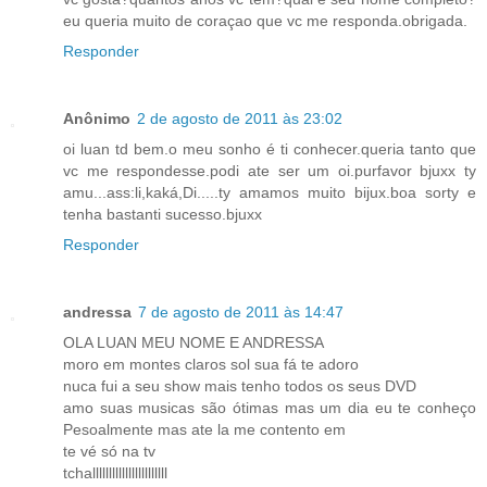
eu queria muito de coraçao que vc me responda.obrigada.
Responder
Anônimo
2 de agosto de 2011 às 23:02
oi luan td bem.o meu sonho é ti conhecer.queria tanto que
vc me respondesse.podi ate ser um oi.purfavor bjuxx ty
amu...ass:li,kaká,Di.....ty amamos muito bijux.boa sorty e
tenha bastanti sucesso.bjuxx
Responder
andressa
7 de agosto de 2011 às 14:47
OLA LUAN MEU NOME E ANDRESSA
moro em montes claros sol sua fá te adoro
nuca fui a seu show mais tenho todos os seus DVD
amo suas musicas são ótimas mas um dia eu te conheço
Pesoalmente mas ate la me contento em
te vé só na tv
tchalllllllllllllllllllllll