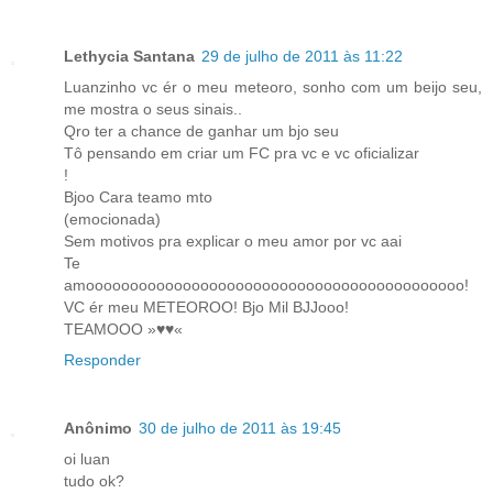
Lethycia Santana
29 de julho de 2011 às 11:22
Luanzinho vc ér o meu meteoro, sonho com um beijo seu,
me mostra o seus sinais..
Qro ter a chance de ganhar um bjo seu
Tô pensando em criar um FC pra vc e vc oficializar
!
Bjoo Cara teamo mto
(emocionada)
Sem motivos pra explicar o meu amor por vc aai
Te
amooooooooooooooooooooooooooooooooooooooooooo!
VC ér meu METEOROO! Bjo Mil BJJooo!
TEAMOOO »♥♥«
Responder
Anônimo
30 de julho de 2011 às 19:45
oi luan
tudo ok?