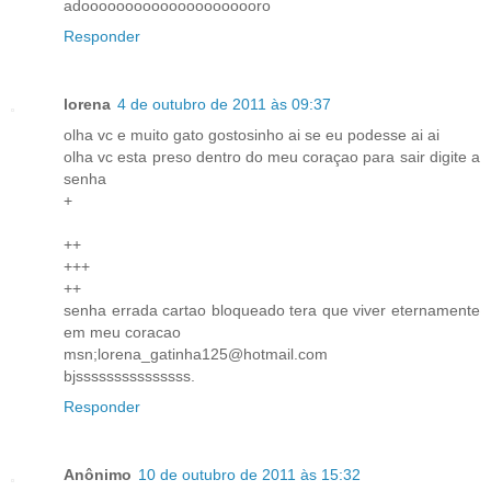
adooooooooooooooooooooro
Responder
lorena
4 de outubro de 2011 às 09:37
olha vc e muito gato gostosinho ai se eu podesse ai ai
olha vc esta preso dentro do meu coraçao para sair digite a
senha
+
++
+++
++
senha errada cartao bloqueado tera que viver eternamente
em meu coracao
msn;lorena_gatinha125@hotmail.com
bjsssssssssssssss.
Responder
Anônimo
10 de outubro de 2011 às 15:32