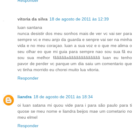
Responder
vitoria da silva
18 de agosto de 2011 às 12:39
luan santana
nunca desistir dos meu sonhos mais de ver vc vai ser para
sempre vc e meu anjo da guarda e senpre vai ser na minha
vida e no meu coraçao. luan a sua voz e o que me alima o
seu olhar eo que mi guia para sempre nao sou sua fã eu
sou sua melhor fãããããaããããããããããããã luan eu tenho
pavor de perder vc parque um dia saiu um comentario que
vc tinha morrido eu chorei muito lua vitoria.
Responder
liandra
18 de agosto de 2011 às 18:34
oi luan satana mi quou vide para i para são paulo para ti
quose se meu nome e liandra beijos mae um cometario no
meu elmel
Responder