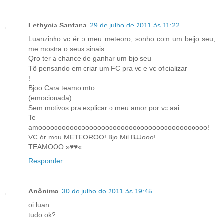
Lethycia Santana
29 de julho de 2011 às 11:22
Luanzinho vc ér o meu meteoro, sonho com um beijo seu,
me mostra o seus sinais..
Qro ter a chance de ganhar um bjo seu
Tô pensando em criar um FC pra vc e vc oficializar
!
Bjoo Cara teamo mto
(emocionada)
Sem motivos pra explicar o meu amor por vc aai
Te
amooooooooooooooooooooooooooooooooooooooooooo!
VC ér meu METEOROO! Bjo Mil BJJooo!
TEAMOOO »♥♥«
Responder
Anônimo
30 de julho de 2011 às 19:45
oi luan
tudo ok?