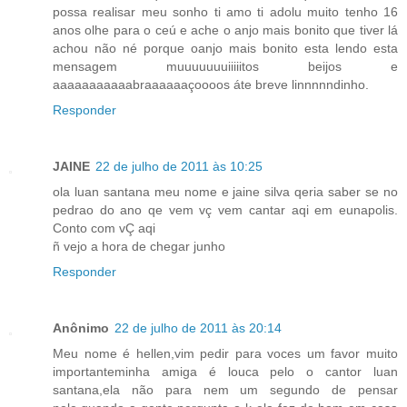
possa realisar meu sonho ti amo ti adolu muito tenho 16
anos olhe para o ceú e ache o anjo mais bonito que tiver lá
achou não né porque oanjo mais bonito esta lendo esta
mensagem muuuuuuuiiiiitos beijos e
aaaaaaaaaaabraaaaaaçoooos áte breve linnnnndinho.
Responder
JAINE
22 de julho de 2011 às 10:25
ola luan santana meu nome e jaine silva qeria saber se no
pedrao do ano qe vem vç vem cantar aqi em eunapolis.
Conto com vÇ aqi
ñ vejo a hora de chegar junho
Responder
Anônimo
22 de julho de 2011 às 20:14
Meu nome é hellen,vim pedir para voces um favor muito
importanteminha amiga é louca pelo o cantor luan
santana,ela não para nem um segundo de pensar