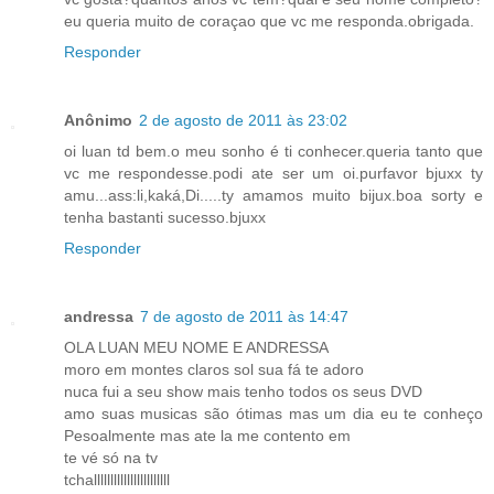
eu queria muito de coraçao que vc me responda.obrigada.
Responder
Anônimo
2 de agosto de 2011 às 23:02
oi luan td bem.o meu sonho é ti conhecer.queria tanto que
vc me respondesse.podi ate ser um oi.purfavor bjuxx ty
amu...ass:li,kaká,Di.....ty amamos muito bijux.boa sorty e
tenha bastanti sucesso.bjuxx
Responder
andressa
7 de agosto de 2011 às 14:47
OLA LUAN MEU NOME E ANDRESSA
moro em montes claros sol sua fá te adoro
nuca fui a seu show mais tenho todos os seus DVD
amo suas musicas são ótimas mas um dia eu te conheço
Pesoalmente mas ate la me contento em
te vé só na tv
tchalllllllllllllllllllllll