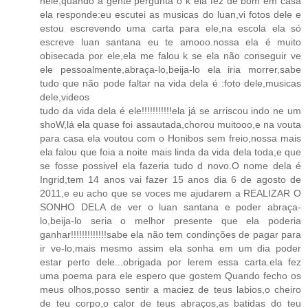
nele,quando a gente pergunta o k ela fez de bom em casa
ela responde:eu escutei as musicas do luan,vi fotos dele e
estou escrevendo uma carta para ele,na escola ela só
escreve luan santana eu te amooo.nossa ela é muito
obisecada por ele,ela me falou k se ela não conseguir ve
ele pessoalmente,abraça-lo,beija-lo ela iria morrer,sabe
tudo que não pode faltar na vida dela é :foto dele,musicas
dele,videos
tudo da vida dela é ele!!!!!!!!!!!ela já se arriscou indo ne um
shoW,lá ela quase foi assautada,chorou muitooo,e na vouta
para casa ela voutou com o Honibos sem freio,nossa mais
ela falou que foia a noite mais linda da vida dela toda,e que
se fosse possivel ela fazeria tudo d novo.O nome dela é
Ingrid,tem 14 anos vai fazer 15 anos dia 6 de agosto de
2011,e eu acho que se voces me ajudarem a REALIZAR O
SONHO DELA de ver o luan santana e poder abraça-
lo,beija-lo seria o melhor presente que ela poderia
ganhar!!!!!!!!!!!!!sabe ela não tem condinções de pagar para
ir ve-lo,mais mesmo assim ela sonha em um dia poder
estar perto dele...obrigada por lerem essa carta.ela fez
uma poema para ele espero que gostem Quando fecho os
meus olhos,posso sentir a maciez de teus labios,o cheiro
de teu corpo,o calor de teus abraços,as batidas do teu