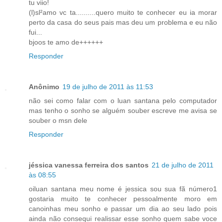
tu viio!
(l)sl²amo vc ta..........quero muito te conhecer eu ia morar
perto da casa do seus pais mas deu um problema e eu não
fui...
bjoos te amo de++++++
Responder
Anônimo
19 de julho de 2011 às 11:53
não sei como falar com o luan santana pelo computador
mas tenho o sonho se alguém souber escreve me avisa se
souber o msn dele
Responder
jéssica vanessa ferreira dos santos
21 de julho de 2011
às 08:55
oiluan santana meu nome é jessica sou sua fã número1
gostaria muito te conhecer pessoalmente moro em
canoinhas meu sonho e passar um dia ao seu lado pois
ainda não consequi realissar esse sonho quem sabe voce