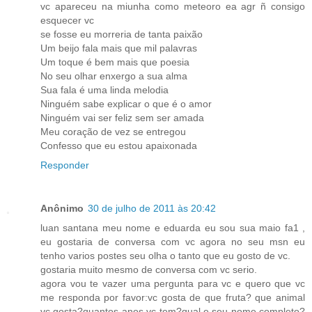
vc apareceu na miunha como meteoro ea agr ñ consigo
esquecer vc
se fosse eu morreria de tanta paixão
Um beijo fala mais que mil palavras
Um toque é bem mais que poesia
No seu olhar enxergo a sua alma
Sua fala é uma linda melodia
Ninguém sabe explicar o que é o amor
Ninguém vai ser feliz sem ser amada
Meu coração de vez se entregou
Confesso que eu estou apaixonada
Responder
Anônimo
30 de julho de 2011 às 20:42
luan santana meu nome e eduarda eu sou sua maio fa1 ,
eu gostaria de conversa com vc agora no seu msn eu
tenho varios postes seu olha o tanto que eu gosto de vc.
gostaria muito mesmo de conversa com vc serio.
agora vou te vazer uma pergunta para vc e quero que vc
me responda por favor:vc gosta de que fruta? que animal
vc gosta?quantos anos vc tem?qual e seu nome completo?