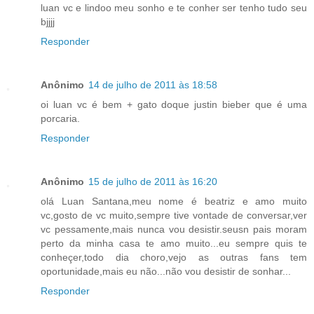
luan vc e lindoo meu sonho e te conher ser tenho tudo seu
bjjjj
Responder
Anônimo
14 de julho de 2011 às 18:58
oi luan vc é bem + gato doque justin bieber que é uma
porcaria.
Responder
Anônimo
15 de julho de 2011 às 16:20
olá Luan Santana,meu nome é beatriz e amo muito
vc,gosto de vc muito,sempre tive vontade de conversar,ver
vc pessamente,mais nunca vou desistir.seusn pais moram
perto da minha casa te amo muito...eu sempre quis te
conheçer,todo dia choro,vejo as outras fans tem
oportunidade,mais eu não...não vou desistir de sonhar...
Responder