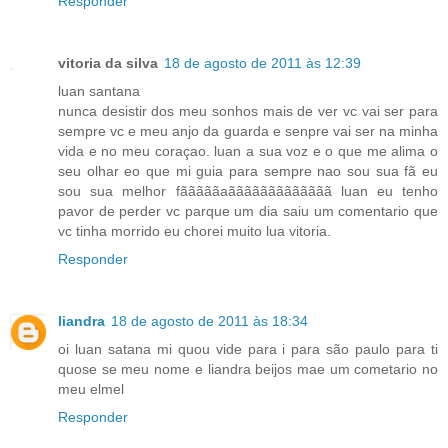
Responder
vitoria da silva
18 de agosto de 2011 às 12:39
luan santana
nunca desistir dos meu sonhos mais de ver vc vai ser para
sempre vc e meu anjo da guarda e senpre vai ser na minha
vida e no meu coraçao. luan a sua voz e o que me alima o
seu olhar eo que mi guia para sempre nao sou sua fã eu
sou sua melhor fãããããaããããããããããããã luan eu tenho
pavor de perder vc parque um dia saiu um comentario que
vc tinha morrido eu chorei muito lua vitoria.
Responder
liandra
18 de agosto de 2011 às 18:34
oi luan satana mi quou vide para i para são paulo para ti
quose se meu nome e liandra beijos mae um cometario no
meu elmel
Responder