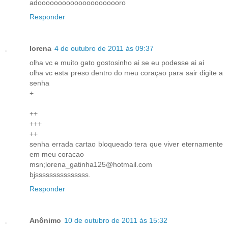
adooooooooooooooooooooro
Responder
lorena
4 de outubro de 2011 às 09:37
olha vc e muito gato gostosinho ai se eu podesse ai ai
olha vc esta preso dentro do meu coraçao para sair digite a
senha
+
++
+++
++
senha errada cartao bloqueado tera que viver eternamente
em meu coracao
msn;lorena_gatinha125@hotmail.com
bjsssssssssssssss.
Responder
Anônimo
10 de outubro de 2011 às 15:32