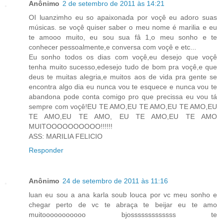
Anônimo
2 de setembro de 2011 às 14:21
OI luanzimho eu so apaixonada por voçê eu adoro suas
músicas. se voçê quiser saber o meu nome é marilia e eu
te amooo muito, eu sou sua fâ 1,o meu sonho e te
conhecer pessoalmente,e conversa com voçê e etc...
Eu sonho todos os dias com voçê,eu desejo que voçê
tenha muito sucesso,edesejo tudo de bom pra voçê,e que
deus te muitas alegria,e muitos aos de vida pra gente se
encontra algo dia eu nunca vou te esquece e nunca vou te
abandona pode conta comigo pro que precissa eu vou tá
sempre com voçê!EU TE AMO,EU TE AMO,EU TE AMO,EU
TE AMO,EU TE AMO, EU TE AMO,EU TE AMO
MUITOOOOOOOOOO!!!!!!
ASS: MARILIA FELICIO
Responder
Anônimo
24 de setembro de 2011 às 11:16
luan eu sou a ana karla soub louca por vc meu sonho e
chegar perto de vc te abraça te beijar eu te amo
muitooooooooooo bjosssssssssssss te