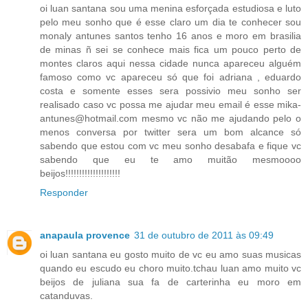
oi luan santana sou uma menina esforçada estudiosa e luto
pelo meu sonho que é esse claro um dia te conhecer sou
monaly antunes santos tenho 16 anos e moro em brasilia
de minas ñ sei se conhece mais fica um pouco perto de
montes claros aqui nessa cidade nunca apareceu alguém
famoso como vc apareceu só que foi adriana , eduardo
costa e somente esses sera possivio meu sonho ser
realisado caso vc possa me ajudar meu email é esse mika-
antunes@hotmail.com mesmo vc não me ajudando pelo o
menos conversa por twitter sera um bom alcance só
sabendo que estou com vc meu sonho desabafa e fique vc
sabendo que eu te amo muitão mesmoooo
beijos!!!!!!!!!!!!!!!!!!!!
Responder
anapaula provence
31 de outubro de 2011 às 09:49
oi luan santana eu gosto muito de vc eu amo suas musicas
quando eu escudo eu choro muito.tchau luan amo muito vc
beijos de juliana sua fa de carterinha eu moro em
catanduvas.