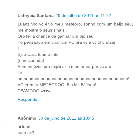
Lethycia Santana
29 de julho de 2011 às 11:22
Luanzinho vc ér o meu meteoro, sonho com um beijo seu,
me mostra o seus sinais..
Qro ter a chance de ganhar um bjo seu
Tô pensando em criar um FC pra vc e vc oficializar
!
Bjoo Cara teamo mto
(emocionada)
Sem motivos pra explicar o meu amor por vc aai
Te
amooooooooooooooooooooooooooooooooooooooooooo!
VC ér meu METEOROO! Bjo Mil BJJooo!
TEAMOOO »♥♥«
Responder
Anônimo
30 de julho de 2011 às 19:45
oi luan
tudo ok?