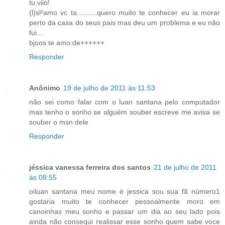
tu viio!
(l)sl²amo vc ta..........quero muito te conhecer eu ia morar
perto da casa do seus pais mas deu um problema e eu não
fui...
bjoos te amo de++++++
Responder
Anônimo
19 de julho de 2011 às 11:53
não sei como falar com o luan santana pelo computador
mas tenho o sonho se alguém souber escreve me avisa se
souber o msn dele
Responder
jéssica vanessa ferreira dos santos
21 de julho de 2011
às 08:55
oiluan santana meu nome é jessica sou sua fã número1
gostaria muito te conhecer pessoalmente moro em
canoinhas meu sonho e passar um dia ao seu lado pois
ainda não consequi realissar esse sonho quem sabe voce