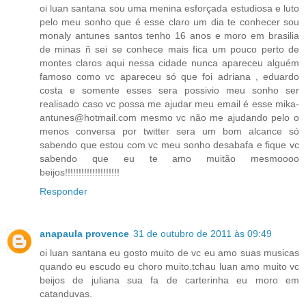
oi luan santana sou uma menina esforçada estudiosa e luto
pelo meu sonho que é esse claro um dia te conhecer sou
monaly antunes santos tenho 16 anos e moro em brasilia
de minas ñ sei se conhece mais fica um pouco perto de
montes claros aqui nessa cidade nunca apareceu alguém
famoso como vc apareceu só que foi adriana , eduardo
costa e somente esses sera possivio meu sonho ser
realisado caso vc possa me ajudar meu email é esse mika-
antunes@hotmail.com mesmo vc não me ajudando pelo o
menos conversa por twitter sera um bom alcance só
sabendo que estou com vc meu sonho desabafa e fique vc
sabendo que eu te amo muitão mesmoooo
beijos!!!!!!!!!!!!!!!!!!!!
Responder
anapaula provence
31 de outubro de 2011 às 09:49
oi luan santana eu gosto muito de vc eu amo suas musicas
quando eu escudo eu choro muito.tchau luan amo muito vc
beijos de juliana sua fa de carterinha eu moro em
catanduvas.