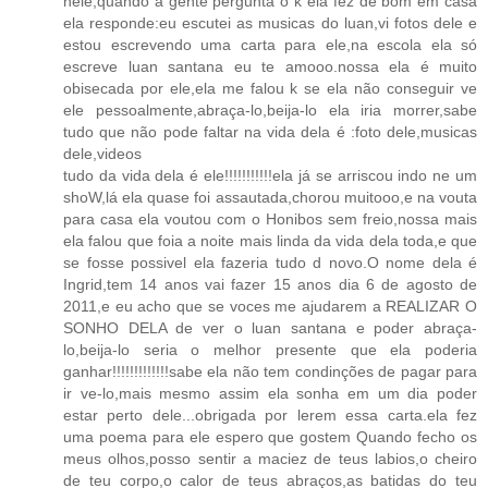
nele,quando a gente pergunta o k ela fez de bom em casa
ela responde:eu escutei as musicas do luan,vi fotos dele e
estou escrevendo uma carta para ele,na escola ela só
escreve luan santana eu te amooo.nossa ela é muito
obisecada por ele,ela me falou k se ela não conseguir ve
ele pessoalmente,abraça-lo,beija-lo ela iria morrer,sabe
tudo que não pode faltar na vida dela é :foto dele,musicas
dele,videos
tudo da vida dela é ele!!!!!!!!!!!ela já se arriscou indo ne um
shoW,lá ela quase foi assautada,chorou muitooo,e na vouta
para casa ela voutou com o Honibos sem freio,nossa mais
ela falou que foia a noite mais linda da vida dela toda,e que
se fosse possivel ela fazeria tudo d novo.O nome dela é
Ingrid,tem 14 anos vai fazer 15 anos dia 6 de agosto de
2011,e eu acho que se voces me ajudarem a REALIZAR O
SONHO DELA de ver o luan santana e poder abraça-
lo,beija-lo seria o melhor presente que ela poderia
ganhar!!!!!!!!!!!!!sabe ela não tem condinções de pagar para
ir ve-lo,mais mesmo assim ela sonha em um dia poder
estar perto dele...obrigada por lerem essa carta.ela fez
uma poema para ele espero que gostem Quando fecho os
meus olhos,posso sentir a maciez de teus labios,o cheiro
de teu corpo,o calor de teus abraços,as batidas do teu