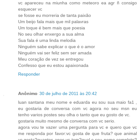
vc apareceu na miunha como meteoro ea agr ñ consigo
esquecer vc
se fosse eu morreria de tanta paixão
Um beijo fala mais que mil palavras
Um toque é bem mais que poesia
No seu olhar enxergo a sua alma
Sua fala é uma linda melodia
Ninguém sabe explicar o que é o amor
Ninguém vai ser feliz sem ser amada
Meu coração de vez se entregou
Confesso que eu estou apaixonada
Responder
Anônimo
30 de julho de 2011 às 20:42
luan santana meu nome e eduarda eu sou sua maio fa1 ,
eu gostaria de conversa com vc agora no seu msn eu
tenho varios postes seu olha o tanto que eu gosto de vc.
gostaria muito mesmo de conversa com vc serio.
agora vou te vazer uma pergunta para vc e quero que vc
me responda por favor:vc gosta de que fruta? que animal
vc gosta?quantos anos vc tem?qual e seu nome completo?