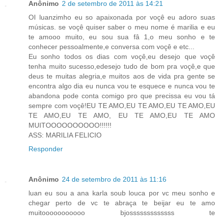
Anônimo
2 de setembro de 2011 às 14:21
OI luanzimho eu so apaixonada por voçê eu adoro suas
músicas. se voçê quiser saber o meu nome é marilia e eu
te amooo muito, eu sou sua fâ 1,o meu sonho e te
conhecer pessoalmente,e conversa com voçê e etc...
Eu sonho todos os dias com voçê,eu desejo que voçê
tenha muito sucesso,edesejo tudo de bom pra voçê,e que
deus te muitas alegria,e muitos aos de vida pra gente se
encontra algo dia eu nunca vou te esquece e nunca vou te
abandona pode conta comigo pro que precissa eu vou tá
sempre com voçê!EU TE AMO,EU TE AMO,EU TE AMO,EU
TE AMO,EU TE AMO, EU TE AMO,EU TE AMO
MUITOOOOOOOOOO!!!!!!
ASS: MARILIA FELICIO
Responder
Anônimo
24 de setembro de 2011 às 11:16
luan eu sou a ana karla soub louca por vc meu sonho e
chegar perto de vc te abraça te beijar eu te amo
muitooooooooooo bjosssssssssssss te