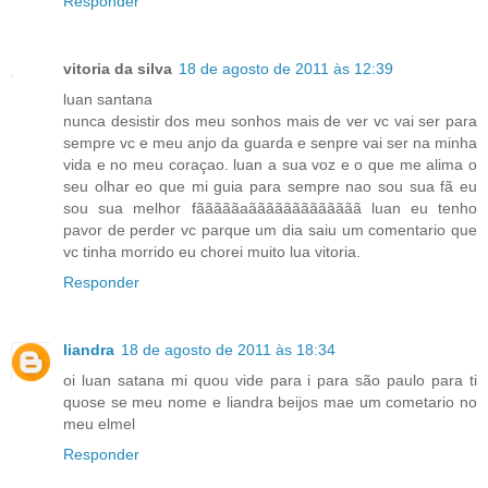
Responder
vitoria da silva
18 de agosto de 2011 às 12:39
luan santana
nunca desistir dos meu sonhos mais de ver vc vai ser para
sempre vc e meu anjo da guarda e senpre vai ser na minha
vida e no meu coraçao. luan a sua voz e o que me alima o
seu olhar eo que mi guia para sempre nao sou sua fã eu
sou sua melhor fãããããaããããããããããããã luan eu tenho
pavor de perder vc parque um dia saiu um comentario que
vc tinha morrido eu chorei muito lua vitoria.
Responder
liandra
18 de agosto de 2011 às 18:34
oi luan satana mi quou vide para i para são paulo para ti
quose se meu nome e liandra beijos mae um cometario no
meu elmel
Responder