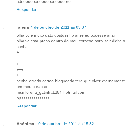
adooooooooooooooooooooro
Responder
lorena
4 de outubro de 2011 às 09:37
olha vc e muito gato gostosinho ai se eu podesse ai ai
olha vc esta preso dentro do meu coraçao para sair digite a
senha
+
++
+++
++
senha errada cartao bloqueado tera que viver eternamente
em meu coracao
msn;lorena_gatinha125@hotmail.com
bjsssssssssssssss.
Responder
Anônimo
10 de outubro de 2011 às 15:32