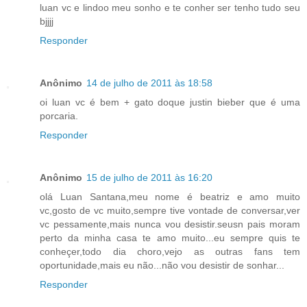
luan vc e lindoo meu sonho e te conher ser tenho tudo seu
bjjjj
Responder
Anônimo
14 de julho de 2011 às 18:58
oi luan vc é bem + gato doque justin bieber que é uma
porcaria.
Responder
Anônimo
15 de julho de 2011 às 16:20
olá Luan Santana,meu nome é beatriz e amo muito
vc,gosto de vc muito,sempre tive vontade de conversar,ver
vc pessamente,mais nunca vou desistir.seusn pais moram
perto da minha casa te amo muito...eu sempre quis te
conheçer,todo dia choro,vejo as outras fans tem
oportunidade,mais eu não...não vou desistir de sonhar...
Responder