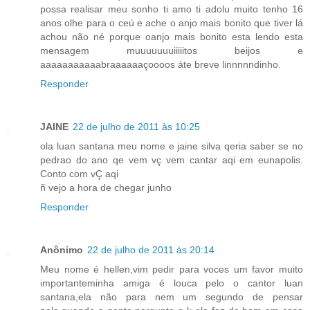
possa realisar meu sonho ti amo ti adolu muito tenho 16
anos olhe para o ceú e ache o anjo mais bonito que tiver lá
achou não né porque oanjo mais bonito esta lendo esta
mensagem muuuuuuuiiiiitos beijos e
aaaaaaaaaaabraaaaaaçoooos áte breve linnnnndinho.
Responder
JAINE
22 de julho de 2011 às 10:25
ola luan santana meu nome e jaine silva qeria saber se no
pedrao do ano qe vem vç vem cantar aqi em eunapolis.
Conto com vÇ aqi
ñ vejo a hora de chegar junho
Responder
Anônimo
22 de julho de 2011 às 20:14
Meu nome é hellen,vim pedir para voces um favor muito
importanteminha amiga é louca pelo o cantor luan
santana,ela não para nem um segundo de pensar