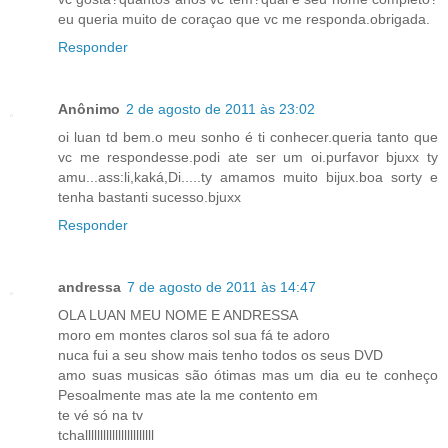
eu queria muito de coraçao que vc me responda.obrigada.
Responder
Anônimo
2 de agosto de 2011 às 23:02
oi luan td bem.o meu sonho é ti conhecer.queria tanto que
vc me respondesse.podi ate ser um oi.purfavor bjuxx ty
amu...ass:li,kaká,Di.....ty amamos muito bijux.boa sorty e
tenha bastanti sucesso.bjuxx
Responder
andressa
7 de agosto de 2011 às 14:47
OLA LUAN MEU NOME E ANDRESSA
moro em montes claros sol sua fá te adoro
nuca fui a seu show mais tenho todos os seus DVD
amo suas musicas são ótimas mas um dia eu te conheço
Pesoalmente mas ate la me contento em
te vé só na tv
tchalllllllllllllllllllllll