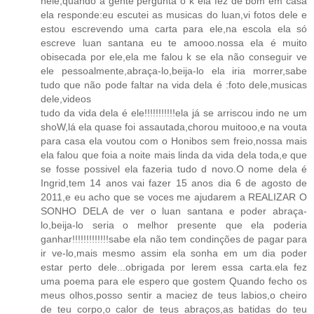
nele,quando a gente pergunta o k ela fez de bom em casa
ela responde:eu escutei as musicas do luan,vi fotos dele e
estou escrevendo uma carta para ele,na escola ela só
escreve luan santana eu te amooo.nossa ela é muito
obisecada por ele,ela me falou k se ela não conseguir ve
ele pessoalmente,abraça-lo,beija-lo ela iria morrer,sabe
tudo que não pode faltar na vida dela é :foto dele,musicas
dele,videos
tudo da vida dela é ele!!!!!!!!!!!ela já se arriscou indo ne um
shoW,lá ela quase foi assautada,chorou muitooo,e na vouta
para casa ela voutou com o Honibos sem freio,nossa mais
ela falou que foia a noite mais linda da vida dela toda,e que
se fosse possivel ela fazeria tudo d novo.O nome dela é
Ingrid,tem 14 anos vai fazer 15 anos dia 6 de agosto de
2011,e eu acho que se voces me ajudarem a REALIZAR O
SONHO DELA de ver o luan santana e poder abraça-
lo,beija-lo seria o melhor presente que ela poderia
ganhar!!!!!!!!!!!!!sabe ela não tem condinções de pagar para
ir ve-lo,mais mesmo assim ela sonha em um dia poder
estar perto dele...obrigada por lerem essa carta.ela fez
uma poema para ele espero que gostem Quando fecho os
meus olhos,posso sentir a maciez de teus labios,o cheiro
de teu corpo,o calor de teus abraços,as batidas do teu