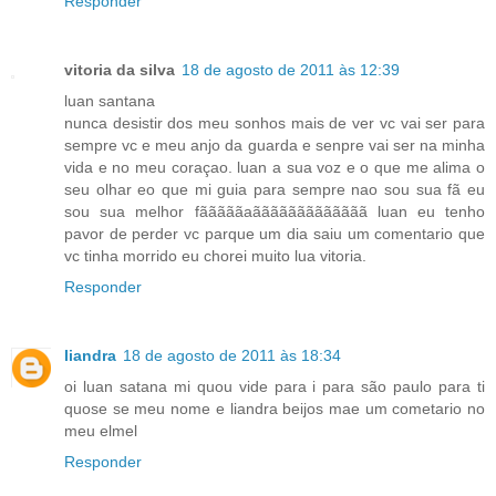
Responder
vitoria da silva
18 de agosto de 2011 às 12:39
luan santana
nunca desistir dos meu sonhos mais de ver vc vai ser para
sempre vc e meu anjo da guarda e senpre vai ser na minha
vida e no meu coraçao. luan a sua voz e o que me alima o
seu olhar eo que mi guia para sempre nao sou sua fã eu
sou sua melhor fãããããaããããããããããããã luan eu tenho
pavor de perder vc parque um dia saiu um comentario que
vc tinha morrido eu chorei muito lua vitoria.
Responder
liandra
18 de agosto de 2011 às 18:34
oi luan satana mi quou vide para i para são paulo para ti
quose se meu nome e liandra beijos mae um cometario no
meu elmel
Responder