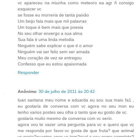
vc apareceu na miunha como meteoro ea agr ñ consigo
esquecer vc
se fosse eu morreria de tanta paixão
Um beijo fala mais que mil palavras
Um toque é bem mais que poesia
No seu olhar enxergo a sua alma
Sua fala é uma linda melodia
Ninguém sabe explicar o que é o amor
Ninguém vai ser feliz sem ser amada
Meu coração de vez se entregou
Confesso que eu estou apaixonada
Responder
Anônimo
30 de julho de 2011 às 20:42
luan santana meu nome e eduarda eu sou sua maio fa1 ,
eu gostaria de conversa com vc agora no seu msn eu
tenho varios postes seu olha o tanto que eu gosto de vc.
gostaria muito mesmo de conversa com vc serio.
agora vou te vazer uma pergunta para vc e quero que vc
me responda por favor:vc gosta de que fruta? que animal
vc gosta?quantos anos vc tem?qual e seu nome completo?