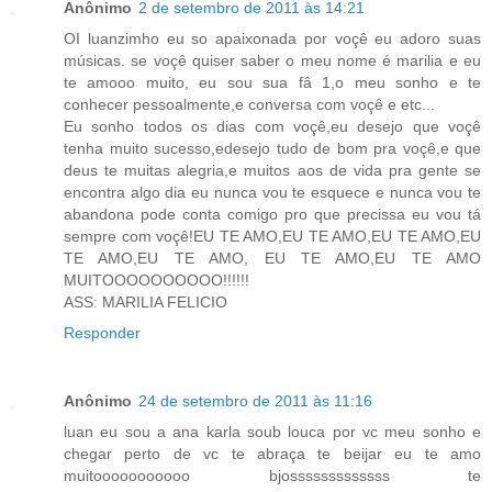
Anônimo
2 de setembro de 2011 às 14:21
OI luanzimho eu so apaixonada por voçê eu adoro suas
músicas. se voçê quiser saber o meu nome é marilia e eu
te amooo muito, eu sou sua fâ 1,o meu sonho e te
conhecer pessoalmente,e conversa com voçê e etc...
Eu sonho todos os dias com voçê,eu desejo que voçê
tenha muito sucesso,edesejo tudo de bom pra voçê,e que
deus te muitas alegria,e muitos aos de vida pra gente se
encontra algo dia eu nunca vou te esquece e nunca vou te
abandona pode conta comigo pro que precissa eu vou tá
sempre com voçê!EU TE AMO,EU TE AMO,EU TE AMO,EU
TE AMO,EU TE AMO, EU TE AMO,EU TE AMO
MUITOOOOOOOOOO!!!!!!
ASS: MARILIA FELICIO
Responder
Anônimo
24 de setembro de 2011 às 11:16
luan eu sou a ana karla soub louca por vc meu sonho e
chegar perto de vc te abraça te beijar eu te amo
muitooooooooooo bjosssssssssssss te