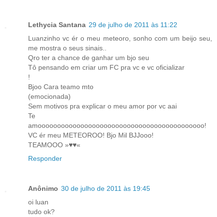
Lethycia Santana
29 de julho de 2011 às 11:22
Luanzinho vc ér o meu meteoro, sonho com um beijo seu,
me mostra o seus sinais..
Qro ter a chance de ganhar um bjo seu
Tô pensando em criar um FC pra vc e vc oficializar
!
Bjoo Cara teamo mto
(emocionada)
Sem motivos pra explicar o meu amor por vc aai
Te
amooooooooooooooooooooooooooooooooooooooooooo!
VC ér meu METEOROO! Bjo Mil BJJooo!
TEAMOOO »♥♥«
Responder
Anônimo
30 de julho de 2011 às 19:45
oi luan
tudo ok?