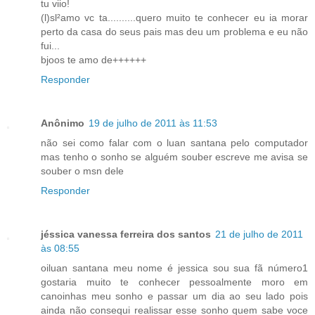
tu viio!
(l)sl²amo vc ta..........quero muito te conhecer eu ia morar
perto da casa do seus pais mas deu um problema e eu não
fui...
bjoos te amo de++++++
Responder
Anônimo
19 de julho de 2011 às 11:53
não sei como falar com o luan santana pelo computador
mas tenho o sonho se alguém souber escreve me avisa se
souber o msn dele
Responder
jéssica vanessa ferreira dos santos
21 de julho de 2011
às 08:55
oiluan santana meu nome é jessica sou sua fã número1
gostaria muito te conhecer pessoalmente moro em
canoinhas meu sonho e passar um dia ao seu lado pois
ainda não consequi realissar esse sonho quem sabe voce