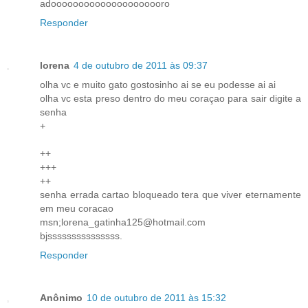
adooooooooooooooooooooro
Responder
lorena
4 de outubro de 2011 às 09:37
olha vc e muito gato gostosinho ai se eu podesse ai ai
olha vc esta preso dentro do meu coraçao para sair digite a
senha
+
++
+++
++
senha errada cartao bloqueado tera que viver eternamente
em meu coracao
msn;lorena_gatinha125@hotmail.com
bjsssssssssssssss.
Responder
Anônimo
10 de outubro de 2011 às 15:32