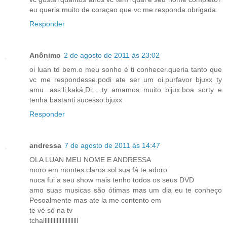
eu queria muito de coraçao que vc me responda.obrigada.
Responder
Anônimo
2 de agosto de 2011 às 23:02
oi luan td bem.o meu sonho é ti conhecer.queria tanto que
vc me respondesse.podi ate ser um oi.purfavor bjuxx ty
amu...ass:li,kaká,Di.....ty amamos muito bijux.boa sorty e
tenha bastanti sucesso.bjuxx
Responder
andressa
7 de agosto de 2011 às 14:47
OLA LUAN MEU NOME E ANDRESSA
moro em montes claros sol sua fá te adoro
nuca fui a seu show mais tenho todos os seus DVD
amo suas musicas são ótimas mas um dia eu te conheço
Pesoalmente mas ate la me contento em
te vé só na tv
tchalllllllllllllllllllllll