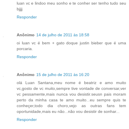
luan vc e lindoo meu sonho e te conher ser tenho tudo seu
bjjjj
Responder
Anônimo
14 de julho de 2011 às 18:58
oi luan vc é bem + gato doque justin bieber que é uma
porcaria.
Responder
Anônimo
15 de julho de 2011 às 16:20
olá Luan Santana,meu nome é beatriz e amo muito
vc,gosto de vc muito,sempre tive vontade de conversar,ver
vc pessamente,mais nunca vou desistir.seusn pais moram
perto da minha casa te amo muito...eu sempre quis te
conheçer,todo dia choro,vejo as outras fans tem
oportunidade,mais eu não...não vou desistir de sonhar...
Responder