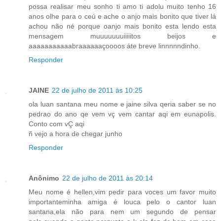
possa realisar meu sonho ti amo ti adolu muito tenho 16
anos olhe para o ceú e ache o anjo mais bonito que tiver lá
achou não né porque oanjo mais bonito esta lendo esta
mensagem muuuuuuuiiiiitos beijos e
aaaaaaaaaaabraaaaaaçoooos áte breve linnnnndinho.
Responder
JAINE
22 de julho de 2011 às 10:25
ola luan santana meu nome e jaine silva qeria saber se no
pedrao do ano qe vem vç vem cantar aqi em eunapolis.
Conto com vÇ aqi
ñ vejo a hora de chegar junho
Responder
Anônimo
22 de julho de 2011 às 20:14
Meu nome é hellen,vim pedir para voces um favor muito
importanteminha amiga é louca pelo o cantor luan
santana,ela não para nem um segundo de pensar