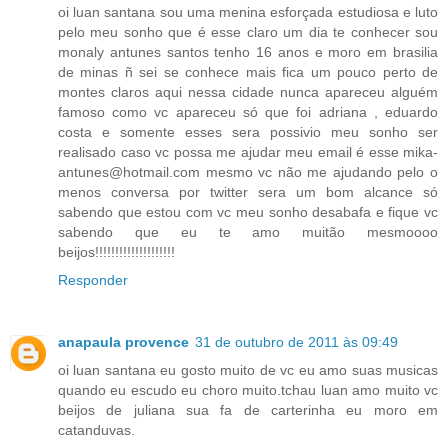
oi luan santana sou uma menina esforçada estudiosa e luto
pelo meu sonho que é esse claro um dia te conhecer sou
monaly antunes santos tenho 16 anos e moro em brasilia
de minas ñ sei se conhece mais fica um pouco perto de
montes claros aqui nessa cidade nunca apareceu alguém
famoso como vc apareceu só que foi adriana , eduardo
costa e somente esses sera possivio meu sonho ser
realisado caso vc possa me ajudar meu email é esse mika-
antunes@hotmail.com mesmo vc não me ajudando pelo o
menos conversa por twitter sera um bom alcance só
sabendo que estou com vc meu sonho desabafa e fique vc
sabendo que eu te amo muitão mesmoooo
beijos!!!!!!!!!!!!!!!!!!!!
Responder
anapaula provence
31 de outubro de 2011 às 09:49
oi luan santana eu gosto muito de vc eu amo suas musicas
quando eu escudo eu choro muito.tchau luan amo muito vc
beijos de juliana sua fa de carterinha eu moro em
catanduvas.