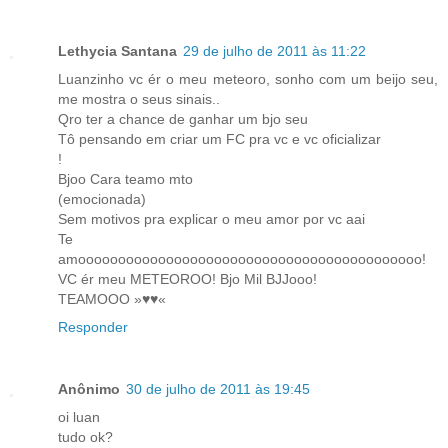
Lethycia Santana
29 de julho de 2011 às 11:22
Luanzinho vc ér o meu meteoro, sonho com um beijo seu,
me mostra o seus sinais..
Qro ter a chance de ganhar um bjo seu
Tô pensando em criar um FC pra vc e vc oficializar
!
Bjoo Cara teamo mto
(emocionada)
Sem motivos pra explicar o meu amor por vc aai
Te
amooooooooooooooooooooooooooooooooooooooooooo!
VC ér meu METEOROO! Bjo Mil BJJooo!
TEAMOOO »♥♥«
Responder
Anônimo
30 de julho de 2011 às 19:45
oi luan
tudo ok?