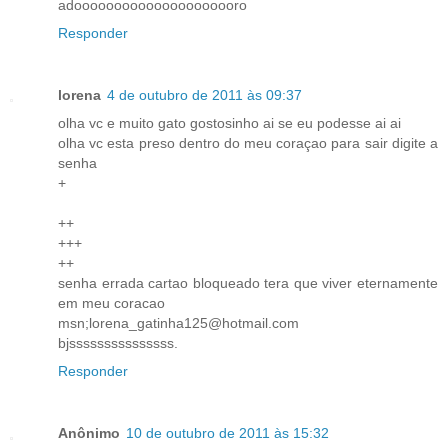
adooooooooooooooooooooro
Responder
lorena
4 de outubro de 2011 às 09:37
olha vc e muito gato gostosinho ai se eu podesse ai ai
olha vc esta preso dentro do meu coraçao para sair digite a
senha
+
++
+++
++
senha errada cartao bloqueado tera que viver eternamente
em meu coracao
msn;lorena_gatinha125@hotmail.com
bjsssssssssssssss.
Responder
Anônimo
10 de outubro de 2011 às 15:32