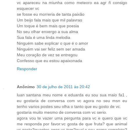
vc apareceu na miunha como meteoro ea agr ñ consigo
esquecer vc
se fosse eu morreria de tanta paixão
Um beijo fala mais que mil palavras
Um toque é bem mais que poesia
No seu olhar enxergo a sua alma
Sua fala é uma linda melodia
Ninguém sabe explicar o que é o amor
Ninguém vai ser feliz sem ser amada
Meu coração de vez se entregou
Confesso que eu estou apaixonada
Responder
Anônimo
30 de julho de 2011 às 20:42
luan santana meu nome e eduarda eu sou sua maio fa1 ,
eu gostaria de conversa com vc agora no seu msn eu
tenho varios postes seu olha o tanto que eu gosto de vc.
gostaria muito mesmo de conversa com vc serio.
agora vou te vazer uma pergunta para vc e quero que vc
me responda por favor:vc gosta de que fruta? que animal
vc gosta?quantos anos vc tem?qual e seu nome completo?