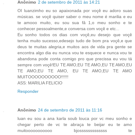
Anônimo
2 de setembro de 2011 às 14:21
OI luanzimho eu so apaixonada por voçê eu adoro suas
músicas. se voçê quiser saber o meu nome é marilia e eu
te amooo muito, eu sou sua fâ 1,o meu sonho e te
conhecer pessoalmente,e conversa com voçê e etc...
Eu sonho todos os dias com voçê,eu desejo que voçê
tenha muito sucesso,edesejo tudo de bom pra voçê,e que
deus te muitas alegria,e muitos aos de vida pra gente se
encontra algo dia eu nunca vou te esquece e nunca vou te
abandona pode conta comigo pro que precissa eu vou tá
sempre com voçê!EU TE AMO,EU TE AMO,EU TE AMO,EU
TE AMO,EU TE AMO, EU TE AMO,EU TE AMO
MUITOOOOOOOOOO!!!!!!
ASS: MARILIA FELICIO
Responder
Anônimo
24 de setembro de 2011 às 11:16
luan eu sou a ana karla soub louca por vc meu sonho e
chegar perto de vc te abraça te beijar eu te amo
muitooooooooooo bjosssssssssssss te