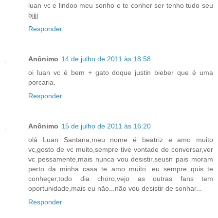
luan vc e lindoo meu sonho e te conher ser tenho tudo seu
bjjjj
Responder
Anônimo
14 de julho de 2011 às 18:58
oi luan vc é bem + gato doque justin bieber que é uma
porcaria.
Responder
Anônimo
15 de julho de 2011 às 16:20
olá Luan Santana,meu nome é beatriz e amo muito
vc,gosto de vc muito,sempre tive vontade de conversar,ver
vc pessamente,mais nunca vou desistir.seusn pais moram
perto da minha casa te amo muito...eu sempre quis te
conheçer,todo dia choro,vejo as outras fans tem
oportunidade,mais eu não...não vou desistir de sonhar...
Responder