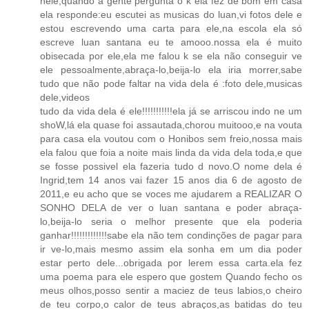
nele,quando a gente pergunta o k ela fez de bom em casa
ela responde:eu escutei as musicas do luan,vi fotos dele e
estou escrevendo uma carta para ele,na escola ela só
escreve luan santana eu te amooo.nossa ela é muito
obisecada por ele,ela me falou k se ela não conseguir ve
ele pessoalmente,abraça-lo,beija-lo ela iria morrer,sabe
tudo que não pode faltar na vida dela é :foto dele,musicas
dele,videos
tudo da vida dela é ele!!!!!!!!!!!ela já se arriscou indo ne um
shoW,lá ela quase foi assautada,chorou muitooo,e na vouta
para casa ela voutou com o Honibos sem freio,nossa mais
ela falou que foia a noite mais linda da vida dela toda,e que
se fosse possivel ela fazeria tudo d novo.O nome dela é
Ingrid,tem 14 anos vai fazer 15 anos dia 6 de agosto de
2011,e eu acho que se voces me ajudarem a REALIZAR O
SONHO DELA de ver o luan santana e poder abraça-
lo,beija-lo seria o melhor presente que ela poderia
ganhar!!!!!!!!!!!!!sabe ela não tem condinções de pagar para
ir ve-lo,mais mesmo assim ela sonha em um dia poder
estar perto dele...obrigada por lerem essa carta.ela fez
uma poema para ele espero que gostem Quando fecho os
meus olhos,posso sentir a maciez de teus labios,o cheiro
de teu corpo,o calor de teus abraços,as batidas do teu