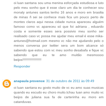
oi luan santana sou uma menina esforçada estudiosa e luto
pelo meu sonho que é esse claro um dia te conhecer sou
monaly antunes santos tenho 16 anos e moro em brasilia
de minas ñ sei se conhece mais fica um pouco perto de
montes claros aqui nessa cidade nunca apareceu alguém
famoso como vc apareceu só que foi adriana , eduardo
costa e somente esses sera possivio meu sonho ser
realisado caso vc possa me ajudar meu email é esse mika-
antunes@hotmail.com mesmo vc não me ajudando pelo o
menos conversa por twitter sera um bom alcance só
sabendo que estou com vc meu sonho desabafa e fique vc
sabendo que eu te amo muitão mesmoooo
beijos!!!!!!!!!!!!!!!!!!!!
Responder
anapaula provence
31 de outubro de 2011 às 09:49
oi luan santana eu gosto muito de vc eu amo suas musicas
quando eu escudo eu choro muito.tchau luan amo muito vc
beijos de juliana sua fa de carterinha eu moro em
catanduvas.