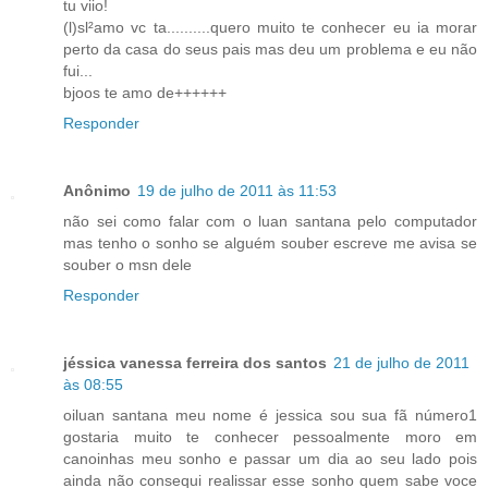
tu viio!
(l)sl²amo vc ta..........quero muito te conhecer eu ia morar
perto da casa do seus pais mas deu um problema e eu não
fui...
bjoos te amo de++++++
Responder
Anônimo
19 de julho de 2011 às 11:53
não sei como falar com o luan santana pelo computador
mas tenho o sonho se alguém souber escreve me avisa se
souber o msn dele
Responder
jéssica vanessa ferreira dos santos
21 de julho de 2011
às 08:55
oiluan santana meu nome é jessica sou sua fã número1
gostaria muito te conhecer pessoalmente moro em
canoinhas meu sonho e passar um dia ao seu lado pois
ainda não consequi realissar esse sonho quem sabe voce