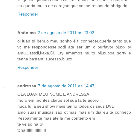
eu queria muito de coraçao que vc me responda.obrigada.
Responder
Anônimo
2 de agosto de 2011 às 23:02
oi luan td bem.o meu sonho é ti conhecer.queria tanto que
vc me respondesse.podi ate ser um oi.purfavor bjuxx ty
amu...ass:li,kaká,Di.....ty amamos muito bijux.boa sorty e
tenha bastanti sucesso.bjuxx
Responder
andressa
7 de agosto de 2011 às 14:47
OLA LUAN MEU NOME E ANDRESSA
moro em montes claros sol sua fá te adoro
nuca fui a seu show mais tenho todos os seus DVD
amo suas musicas são ótimas mas um dia eu te conheço
Pesoalmente mas ate la me contento em
te vé só na tv
tchalllllllllllllllllllllll