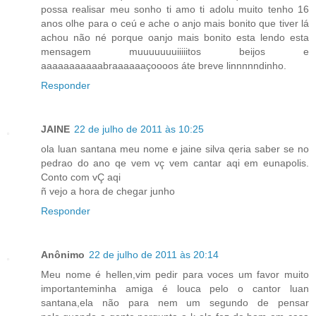
possa realisar meu sonho ti amo ti adolu muito tenho 16
anos olhe para o ceú e ache o anjo mais bonito que tiver lá
achou não né porque oanjo mais bonito esta lendo esta
mensagem muuuuuuuiiiiitos beijos e
aaaaaaaaaaabraaaaaaçoooos áte breve linnnnndinho.
Responder
JAINE
22 de julho de 2011 às 10:25
ola luan santana meu nome e jaine silva qeria saber se no
pedrao do ano qe vem vç vem cantar aqi em eunapolis.
Conto com vÇ aqi
ñ vejo a hora de chegar junho
Responder
Anônimo
22 de julho de 2011 às 20:14
Meu nome é hellen,vim pedir para voces um favor muito
importanteminha amiga é louca pelo o cantor luan
santana,ela não para nem um segundo de pensar