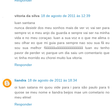
Responder
vitoria da silva
18 de agosto de 2011 às 12:39
luan santana
nunca desistir dos meu sonhos mais de ver vc vai ser para
sempre vc e meu anjo da guarda e senpre vai ser na minha
vida e no meu coraçao. luan a sua voz e o que me alima o
seu olhar eo que mi guia para sempre nao sou sua fã eu
sou sua melhor fãããããaããããããããããããã luan eu tenho
pavor de perder vc parque um dia saiu um comentario que
vc tinha morrido eu chorei muito lua vitoria.
Responder
liandra
18 de agosto de 2011 às 18:34
oi luan satana mi quou vide para i para são paulo para ti
quose se meu nome e liandra beijos mae um cometario no
meu elmel
Responder