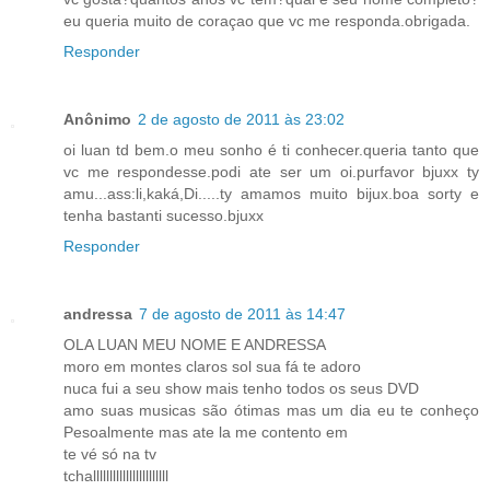
eu queria muito de coraçao que vc me responda.obrigada.
Responder
Anônimo
2 de agosto de 2011 às 23:02
oi luan td bem.o meu sonho é ti conhecer.queria tanto que
vc me respondesse.podi ate ser um oi.purfavor bjuxx ty
amu...ass:li,kaká,Di.....ty amamos muito bijux.boa sorty e
tenha bastanti sucesso.bjuxx
Responder
andressa
7 de agosto de 2011 às 14:47
OLA LUAN MEU NOME E ANDRESSA
moro em montes claros sol sua fá te adoro
nuca fui a seu show mais tenho todos os seus DVD
amo suas musicas são ótimas mas um dia eu te conheço
Pesoalmente mas ate la me contento em
te vé só na tv
tchalllllllllllllllllllllll