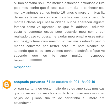
oi luan santana sou uma menina esforçada estudiosa e luto
pelo meu sonho que é esse claro um dia te conhecer sou
monaly antunes santos tenho 16 anos e moro em brasilia
de minas ñ sei se conhece mais fica um pouco perto de
montes claros aqui nessa cidade nunca apareceu alguém
famoso como vc apareceu só que foi adriana , eduardo
costa e somente esses sera possivio meu sonho ser
realisado caso vc possa me ajudar meu email é esse mika-
antunes@hotmail.com mesmo vc não me ajudando pelo o
menos conversa por twitter sera um bom alcance só
sabendo que estou com vc meu sonho desabafa e fique vc
sabendo que eu te amo muitão mesmoooo
beijos!!!!!!!!!!!!!!!!!!!!
Responder
anapaula provence
31 de outubro de 2011 às 09:49
oi luan santana eu gosto muito de vc eu amo suas musicas
quando eu escudo eu choro muito.tchau luan amo muito vc
beijos de juliana sua fa de carterinha eu moro em
catanduvas.