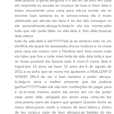
nele,quando a gente pergunta o k ela fez de bom em casa
ela responde:eu escutei as musicas do luan,vi fotos dele e
estou escrevendo uma carta para ele,na escola ela só
escreve luan santana eu te amooo.nossa ela é muito
obisecada por ele,ela me falou k se ela não conseguir ve
ele pessoalmente,abraça-lo,beija-lo ela iria morrer,sabe
tudo que não pode faltar na vida dela é :foto dele,musicas
dele,videos
tudo da vida dela é ele!!!!!!!!!!!ela já se arriscou indo ne um
shoW,lá ela quase foi assautada,chorou muitooo,e na vouta
para casa ela voutou com o Honibos sem freio,nossa mais
ela falou que foia a noite mais linda da vida dela toda,e que
se fosse possivel ela fazeria tudo d novo.O nome dela é
Ingrid,tem 14 anos vai fazer 15 anos dia 6 de agosto de
2011,e eu acho que se voces me ajudarem a REALIZAR O
SONHO DELA de ver o luan santana e poder abraça-
lo,beija-lo seria o melhor presente que ela poderia
ganhar!!!!!!!!!!!!!sabe ela não tem condinções de pagar para
ir ve-lo,mais mesmo assim ela sonha em um dia poder
estar perto dele...obrigada por lerem essa carta.ela fez
uma poema para ele espero que gostem Quando fecho os
meus olhos,posso sentir a maciez de teus labios,o cheiro
de teu corpo,o calor de teus abraços,as batidas do teu