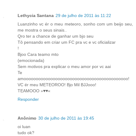
Lethycia Santana
29 de julho de 2011 às 11:22
Luanzinho vc ér o meu meteoro, sonho com um beijo seu,
me mostra o seus sinais..
Qro ter a chance de ganhar um bjo seu
Tô pensando em criar um FC pra vc e vc oficializar
!
Bjoo Cara teamo mto
(emocionada)
Sem motivos pra explicar o meu amor por vc aai
Te
amooooooooooooooooooooooooooooooooooooooooooo!
VC ér meu METEOROO! Bjo Mil BJJooo!
TEAMOOO »♥♥«
Responder
Anônimo
30 de julho de 2011 às 19:45
oi luan
tudo ok?