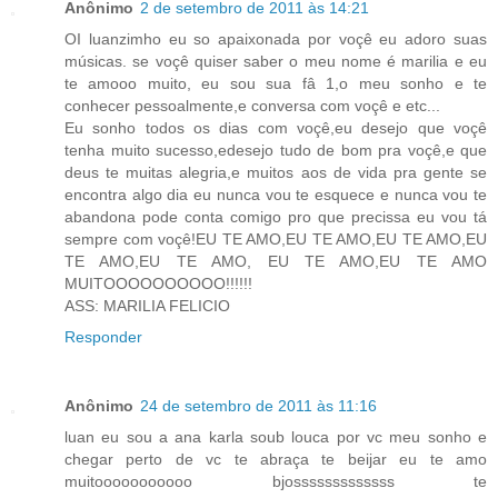
Anônimo
2 de setembro de 2011 às 14:21
OI luanzimho eu so apaixonada por voçê eu adoro suas
músicas. se voçê quiser saber o meu nome é marilia e eu
te amooo muito, eu sou sua fâ 1,o meu sonho e te
conhecer pessoalmente,e conversa com voçê e etc...
Eu sonho todos os dias com voçê,eu desejo que voçê
tenha muito sucesso,edesejo tudo de bom pra voçê,e que
deus te muitas alegria,e muitos aos de vida pra gente se
encontra algo dia eu nunca vou te esquece e nunca vou te
abandona pode conta comigo pro que precissa eu vou tá
sempre com voçê!EU TE AMO,EU TE AMO,EU TE AMO,EU
TE AMO,EU TE AMO, EU TE AMO,EU TE AMO
MUITOOOOOOOOOO!!!!!!
ASS: MARILIA FELICIO
Responder
Anônimo
24 de setembro de 2011 às 11:16
luan eu sou a ana karla soub louca por vc meu sonho e
chegar perto de vc te abraça te beijar eu te amo
muitooooooooooo bjosssssssssssss te