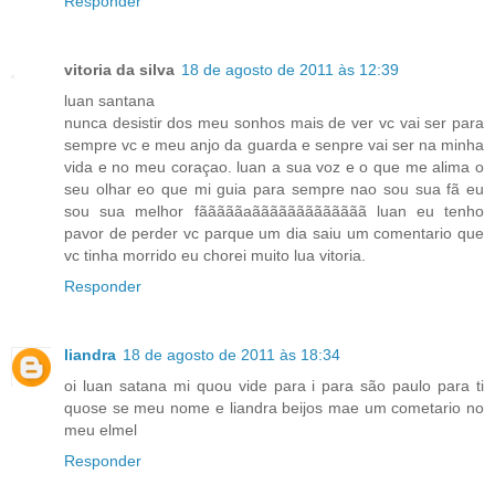
Responder
vitoria da silva
18 de agosto de 2011 às 12:39
luan santana
nunca desistir dos meu sonhos mais de ver vc vai ser para
sempre vc e meu anjo da guarda e senpre vai ser na minha
vida e no meu coraçao. luan a sua voz e o que me alima o
seu olhar eo que mi guia para sempre nao sou sua fã eu
sou sua melhor fãããããaããããããããããããã luan eu tenho
pavor de perder vc parque um dia saiu um comentario que
vc tinha morrido eu chorei muito lua vitoria.
Responder
liandra
18 de agosto de 2011 às 18:34
oi luan satana mi quou vide para i para são paulo para ti
quose se meu nome e liandra beijos mae um cometario no
meu elmel
Responder