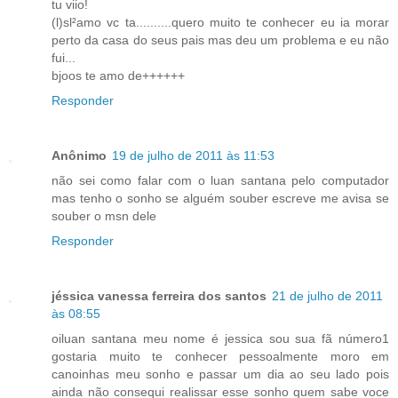
tu viio!
(l)sl²amo vc ta..........quero muito te conhecer eu ia morar
perto da casa do seus pais mas deu um problema e eu não
fui...
bjoos te amo de++++++
Responder
Anônimo
19 de julho de 2011 às 11:53
não sei como falar com o luan santana pelo computador
mas tenho o sonho se alguém souber escreve me avisa se
souber o msn dele
Responder
jéssica vanessa ferreira dos santos
21 de julho de 2011
às 08:55
oiluan santana meu nome é jessica sou sua fã número1
gostaria muito te conhecer pessoalmente moro em
canoinhas meu sonho e passar um dia ao seu lado pois
ainda não consequi realissar esse sonho quem sabe voce