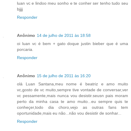
luan vc e lindoo meu sonho e te conher ser tenho tudo seu
bjjjj
Responder
Anônimo
14 de julho de 2011 às 18:58
oi luan vc é bem + gato doque justin bieber que é uma
porcaria.
Responder
Anônimo
15 de julho de 2011 às 16:20
olá Luan Santana,meu nome é beatriz e amo muito
vc,gosto de vc muito,sempre tive vontade de conversar,ver
vc pessamente,mais nunca vou desistir.seusn pais moram
perto da minha casa te amo muito...eu sempre quis te
conheçer,todo dia choro,vejo as outras fans tem
oportunidade,mais eu não...não vou desistir de sonhar...
Responder