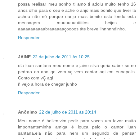
possa realisar meu sonho ti amo ti adolu muito tenho 16
anos olhe para o ceú e ache o anjo mais bonito que tiver lá
achou não né porque oanjo mais bonito esta lendo esta
mensagem muuuuuuuiiiiitos beijos e
aaaaaaaaaaabraaaaaaçoooos áte breve linnnnndinho.
Responder
JAINE
22 de julho de 2011 às 10:25
ola luan santana meu nome e jaine silva qeria saber se no
pedrao do ano qe vem vç vem cantar aqi em eunapolis.
Conto com vÇ aqi
ñ vejo a hora de chegar junho
Responder
Anônimo
22 de julho de 2011 às 20:14
Meu nome é hellen,vim pedir para voces um favor muito
importanteminha amiga é louca pelo o cantor luan
santana,ela não para nem um segundo de pensar