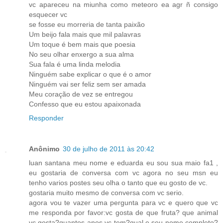
vc apareceu na miunha como meteoro ea agr ñ consigo
esquecer vc
se fosse eu morreria de tanta paixão
Um beijo fala mais que mil palavras
Um toque é bem mais que poesia
No seu olhar enxergo a sua alma
Sua fala é uma linda melodia
Ninguém sabe explicar o que é o amor
Ninguém vai ser feliz sem ser amada
Meu coração de vez se entregou
Confesso que eu estou apaixonada
Responder
Anônimo
30 de julho de 2011 às 20:42
luan santana meu nome e eduarda eu sou sua maio fa1 ,
eu gostaria de conversa com vc agora no seu msn eu
tenho varios postes seu olha o tanto que eu gosto de vc.
gostaria muito mesmo de conversa com vc serio.
agora vou te vazer uma pergunta para vc e quero que vc
me responda por favor:vc gosta de que fruta? que animal
vc gosta?quantos anos vc tem?qual e seu nome completo?