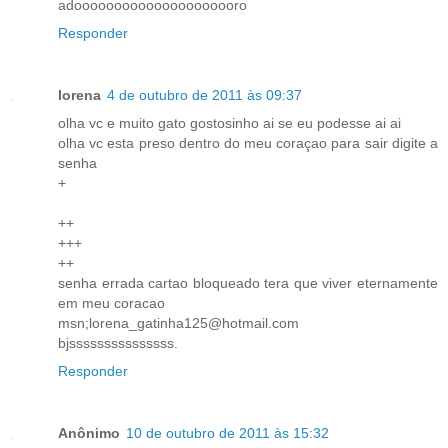
adooooooooooooooooooooro
Responder
lorena
4 de outubro de 2011 às 09:37
olha vc e muito gato gostosinho ai se eu podesse ai ai
olha vc esta preso dentro do meu coraçao para sair digite a
senha
+
++
+++
++
senha errada cartao bloqueado tera que viver eternamente
em meu coracao
msn;lorena_gatinha125@hotmail.com
bjsssssssssssssss.
Responder
Anônimo
10 de outubro de 2011 às 15:32