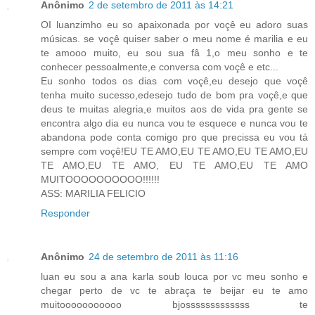
Anônimo
2 de setembro de 2011 às 14:21
OI luanzimho eu so apaixonada por voçê eu adoro suas
músicas. se voçê quiser saber o meu nome é marilia e eu
te amooo muito, eu sou sua fâ 1,o meu sonho e te
conhecer pessoalmente,e conversa com voçê e etc...
Eu sonho todos os dias com voçê,eu desejo que voçê
tenha muito sucesso,edesejo tudo de bom pra voçê,e que
deus te muitas alegria,e muitos aos de vida pra gente se
encontra algo dia eu nunca vou te esquece e nunca vou te
abandona pode conta comigo pro que precissa eu vou tá
sempre com voçê!EU TE AMO,EU TE AMO,EU TE AMO,EU
TE AMO,EU TE AMO, EU TE AMO,EU TE AMO
MUITOOOOOOOOOO!!!!!!
ASS: MARILIA FELICIO
Responder
Anônimo
24 de setembro de 2011 às 11:16
luan eu sou a ana karla soub louca por vc meu sonho e
chegar perto de vc te abraça te beijar eu te amo
muitooooooooooo bjosssssssssssss te