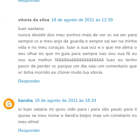
Responder
vitoria da silva
18 de agosto de 2011 às 12:39
luan santana
nunca desistir dos meu sonhos mais de ver vc vai ser para
sempre vc e meu anjo da guarda e senpre vai ser na minha
vida e no meu coraçao. luan a sua voz e o que me alima o
seu olhar eo que mi guia para sempre nao sou sua fã eu
sou sua melhor fãããããaããããããããããããã luan eu tenho
pavor de perder vc parque um dia saiu um comentario que
vc tinha morrido eu chorei muito lua vitoria.
Responder
liandra
18 de agosto de 2011 às 18:34
oi luan satana mi quou vide para i para são paulo para ti
quose se meu nome e liandra beijos mae um cometario no
meu elmel
Responder