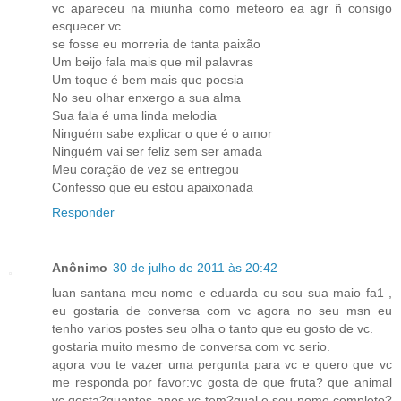
vc apareceu na miunha como meteoro ea agr ñ consigo
esquecer vc
se fosse eu morreria de tanta paixão
Um beijo fala mais que mil palavras
Um toque é bem mais que poesia
No seu olhar enxergo a sua alma
Sua fala é uma linda melodia
Ninguém sabe explicar o que é o amor
Ninguém vai ser feliz sem ser amada
Meu coração de vez se entregou
Confesso que eu estou apaixonada
Responder
Anônimo
30 de julho de 2011 às 20:42
luan santana meu nome e eduarda eu sou sua maio fa1 ,
eu gostaria de conversa com vc agora no seu msn eu
tenho varios postes seu olha o tanto que eu gosto de vc.
gostaria muito mesmo de conversa com vc serio.
agora vou te vazer uma pergunta para vc e quero que vc
me responda por favor:vc gosta de que fruta? que animal
vc gosta?quantos anos vc tem?qual e seu nome completo?