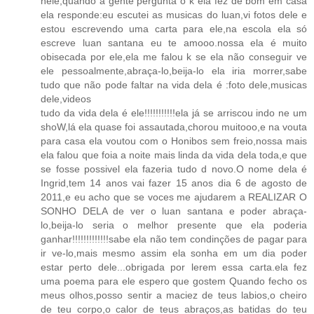
nele,quando a gente pergunta o k ela fez de bom em casa
ela responde:eu escutei as musicas do luan,vi fotos dele e
estou escrevendo uma carta para ele,na escola ela só
escreve luan santana eu te amooo.nossa ela é muito
obisecada por ele,ela me falou k se ela não conseguir ve
ele pessoalmente,abraça-lo,beija-lo ela iria morrer,sabe
tudo que não pode faltar na vida dela é :foto dele,musicas
dele,videos
tudo da vida dela é ele!!!!!!!!!!!ela já se arriscou indo ne um
shoW,lá ela quase foi assautada,chorou muitooo,e na vouta
para casa ela voutou com o Honibos sem freio,nossa mais
ela falou que foia a noite mais linda da vida dela toda,e que
se fosse possivel ela fazeria tudo d novo.O nome dela é
Ingrid,tem 14 anos vai fazer 15 anos dia 6 de agosto de
2011,e eu acho que se voces me ajudarem a REALIZAR O
SONHO DELA de ver o luan santana e poder abraça-
lo,beija-lo seria o melhor presente que ela poderia
ganhar!!!!!!!!!!!!!sabe ela não tem condinções de pagar para
ir ve-lo,mais mesmo assim ela sonha em um dia poder
estar perto dele...obrigada por lerem essa carta.ela fez
uma poema para ele espero que gostem Quando fecho os
meus olhos,posso sentir a maciez de teus labios,o cheiro
de teu corpo,o calor de teus abraços,as batidas do teu