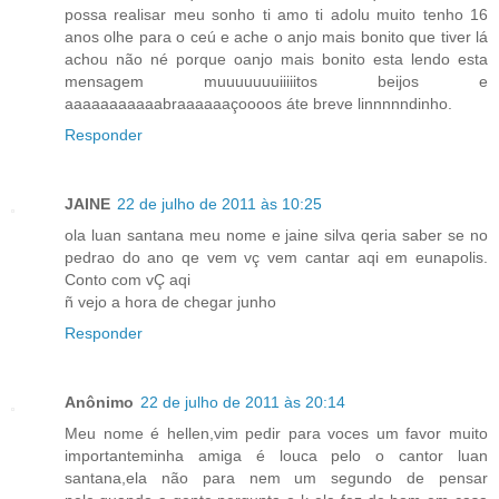
possa realisar meu sonho ti amo ti adolu muito tenho 16
anos olhe para o ceú e ache o anjo mais bonito que tiver lá
achou não né porque oanjo mais bonito esta lendo esta
mensagem muuuuuuuiiiiitos beijos e
aaaaaaaaaaabraaaaaaçoooos áte breve linnnnndinho.
Responder
JAINE
22 de julho de 2011 às 10:25
ola luan santana meu nome e jaine silva qeria saber se no
pedrao do ano qe vem vç vem cantar aqi em eunapolis.
Conto com vÇ aqi
ñ vejo a hora de chegar junho
Responder
Anônimo
22 de julho de 2011 às 20:14
Meu nome é hellen,vim pedir para voces um favor muito
importanteminha amiga é louca pelo o cantor luan
santana,ela não para nem um segundo de pensar