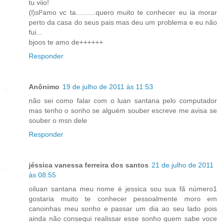
tu viio!
(l)sl²amo vc ta..........quero muito te conhecer eu ia morar
perto da casa do seus pais mas deu um problema e eu não
fui...
bjoos te amo de++++++
Responder
Anônimo
19 de julho de 2011 às 11:53
não sei como falar com o luan santana pelo computador
mas tenho o sonho se alguém souber escreve me avisa se
souber o msn dele
Responder
jéssica vanessa ferreira dos santos
21 de julho de 2011
às 08:55
oiluan santana meu nome é jessica sou sua fã número1
gostaria muito te conhecer pessoalmente moro em
canoinhas meu sonho e passar um dia ao seu lado pois
ainda não consequi realissar esse sonho quem sabe voce