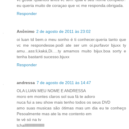
eu queria muito de coraçao que vc me responda.obrigada.
Responder
Anônimo
2 de agosto de 2011 às 23:02
oi luan td bem.o meu sonho é ti conhecer.queria tanto que
vc me respondesse.podi ate ser um oi.purfavor bjuxx ty
amu...ass:li,kaká,Di.....ty amamos muito bijux.boa sorty e
tenha bastanti sucesso.bjuxx
Responder
andressa
7 de agosto de 2011 às 14:47
OLA LUAN MEU NOME E ANDRESSA
moro em montes claros sol sua fá te adoro
nuca fui a seu show mais tenho todos os seus DVD
amo suas musicas são ótimas mas um dia eu te conheço
Pesoalmente mas ate la me contento em
te vé só na tv
tchalllllllllllllllllllllll