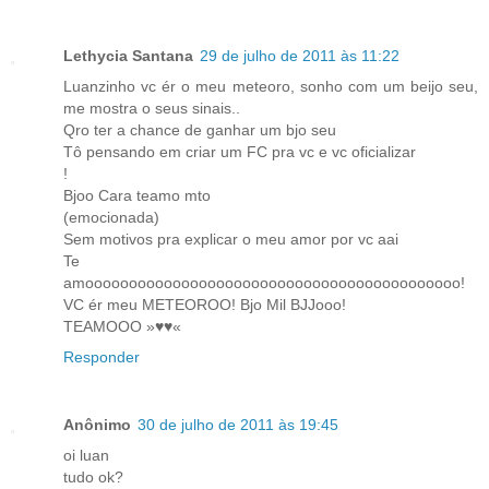
Lethycia Santana
29 de julho de 2011 às 11:22
Luanzinho vc ér o meu meteoro, sonho com um beijo seu,
me mostra o seus sinais..
Qro ter a chance de ganhar um bjo seu
Tô pensando em criar um FC pra vc e vc oficializar
!
Bjoo Cara teamo mto
(emocionada)
Sem motivos pra explicar o meu amor por vc aai
Te
amooooooooooooooooooooooooooooooooooooooooooo!
VC ér meu METEOROO! Bjo Mil BJJooo!
TEAMOOO »♥♥«
Responder
Anônimo
30 de julho de 2011 às 19:45
oi luan
tudo ok?