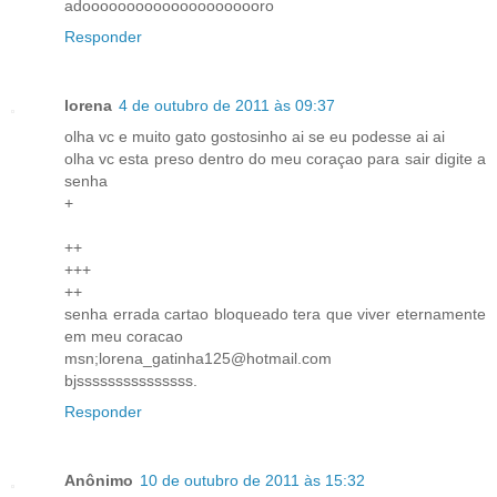
adooooooooooooooooooooro
Responder
lorena
4 de outubro de 2011 às 09:37
olha vc e muito gato gostosinho ai se eu podesse ai ai
olha vc esta preso dentro do meu coraçao para sair digite a
senha
+
++
+++
++
senha errada cartao bloqueado tera que viver eternamente
em meu coracao
msn;lorena_gatinha125@hotmail.com
bjsssssssssssssss.
Responder
Anônimo
10 de outubro de 2011 às 15:32