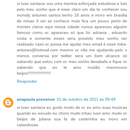
oi luan santana sou uma menina esforçada estudiosa e luto
pelo meu sonho que é esse claro um dia te conhecer sou
monaly antunes santos tenho 16 anos e moro em brasilia
de minas ñ sei se conhece mais fica um pouco perto de
montes claros aqui nessa cidade nunca apareceu alguém
famoso como vc apareceu só que foi adriana , eduardo
costa e somente esses sera possivio meu sonho ser
realisado caso vc possa me ajudar meu email é esse mika-
antunes@hotmail.com mesmo vc não me ajudando pelo o
menos conversa por twitter sera um bom alcance só
sabendo que estou com vc meu sonho desabafa e fique vc
sabendo que eu te amo muitão mesmoooo
beijos!!!!!!!!!!!!!!!!!!!!
Responder
anapaula provence
31 de outubro de 2011 às 09:49
oi luan santana eu gosto muito de vc eu amo suas musicas
quando eu escudo eu choro muito.tchau luan amo muito vc
beijos de juliana sua fa de carterinha eu moro em
catanduvas.