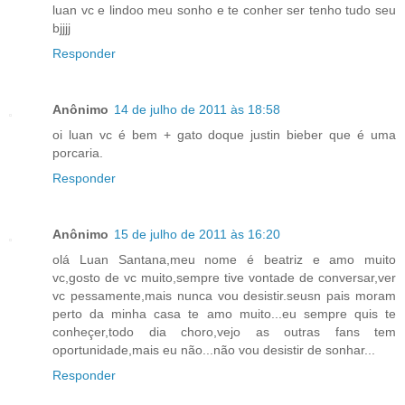
luan vc e lindoo meu sonho e te conher ser tenho tudo seu
bjjjj
Responder
Anônimo
14 de julho de 2011 às 18:58
oi luan vc é bem + gato doque justin bieber que é uma
porcaria.
Responder
Anônimo
15 de julho de 2011 às 16:20
olá Luan Santana,meu nome é beatriz e amo muito
vc,gosto de vc muito,sempre tive vontade de conversar,ver
vc pessamente,mais nunca vou desistir.seusn pais moram
perto da minha casa te amo muito...eu sempre quis te
conheçer,todo dia choro,vejo as outras fans tem
oportunidade,mais eu não...não vou desistir de sonhar...
Responder