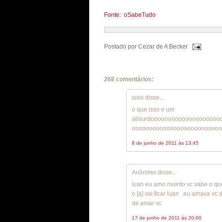
Fonte: oSabeTudo
Postado por
Cezar de A Becker
268 comentários:
issis disse...
o que isso e um
absurdoooooooooooooooooooo
oooooooooooooooooooooooooo
8 de junho de 2011 às 13:45
Anônimo disse...
luan eu amo muinto vc sabe o que
o [a] vai ficar luan . eu amava 
de amar vc
17 de junho de 2011 às 20:00