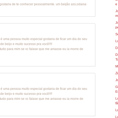
gostaria de te conhecer pessoalmente. um beijão ass;odaisa
e
J
m
J
p
S
ê é uma pessoa muito especial gostaria de ficar um dia do seu
L
e beijo e muito sucesso pra você!!!!
D
 tudo para mim se vc falase que me amasse eu ia morre de
Die
To
M
Z
J
G
ê é uma pessoa muito especial gostaria de ficar um dia do seu
E
e beijo e muito sucesso pra você!!!!
L
 tudo para mim se vc falase que me amasse eu ia morre de
fã
L
L