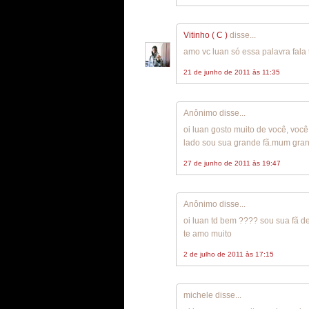
Vitinho ( C )
disse...
amo vc luan só essa palavra fal
21 de junho de 2011 às 11:35
Anônimo disse...
oi luan gosto muito de você, voc
lado sou sua grande fã.mum gran
27 de junho de 2011 às 19:47
Anônimo disse...
oi luan td bem ???? sou sua fã d
te amo muito
2 de julho de 2011 às 17:15
michele disse...