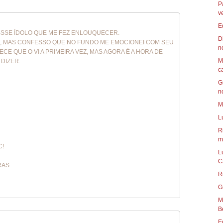
P
v
E
ESSSE ÍDOLO QUE ME FEZ ENLOUQUECER.
D
M , MAS CONFESSO QUE NO FUNDO ME EMOCIONEI COM SEU
n
RECE QUE O VI A PRIMEIRA VEZ, MAS AGORA É A HORA DE
M
 DIZER:
c
G
n
M
L
R
mu
C!
L
C
RAS.
R
G
Mun
B
E