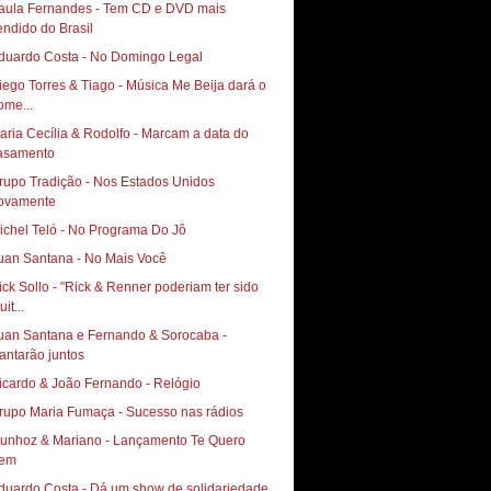
aula Fernandes - Tem CD e DVD mais
endido do Brasil
duardo Costa - No Domingo Legal
iego Torres & Tiago - Música Me Beija dará o
ome...
aria Cecília & Rodolfo - Marcam a data do
asamento
rupo Tradição - Nos Estados Unidos
ovamente
ichel Teló - No Programa Do Jô
uan Santana - No Mais Você
ick Sollo - "Rick & Renner poderiam ter sido
it...
uan Santana e Fernando & Sorocaba -
antarão juntos
icardo & João Fernando - Relógio
rupo Maria Fumaça - Sucesso nas rádios
hoz & Mariano‏ - Lançamento Te Quero
em
duardo Costa - Dá um show de solidariedade