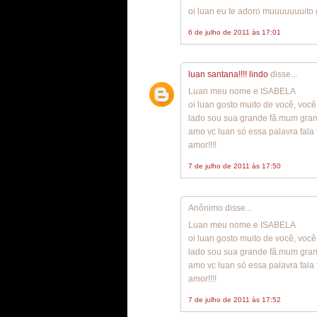
oi luan eu te adoro muuuuuuuito 
6 de julho de 2011 às 17:01
luan santana!!!! lindo
disse...
Luan meu nome e ISABELA
oi luan gosto muito de você, voc
lado sou sua grande fã.mum grand
amo vc luan só essa palavra fala
amor!!!!
7 de julho de 2011 às 17:50
Anônimo disse...
Luan meu nome e ISABELA
oi luan gosto muito de você, voc
lado sou sua grande fã.mum grand
amo vc luan só essa palavra fala
amor!!!!
7 de julho de 2011 às 17:52