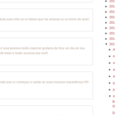
►
20
►
20
►
20
►
20
a tudo para mim se vc falase que me amasse eu ia morre de amor
►
20
►
20
►
20
►
20
▼
20
ê é uma pessoa muito especial gostaria de ficar um dia do seu
►
d
de beijo e muito sucesso pra você
►
n
►
o
►
s
►
a
esde que vc começou a cantar as suas musicas maravilhosa !!!!!!
►
j
►
j
▼
m
E
G