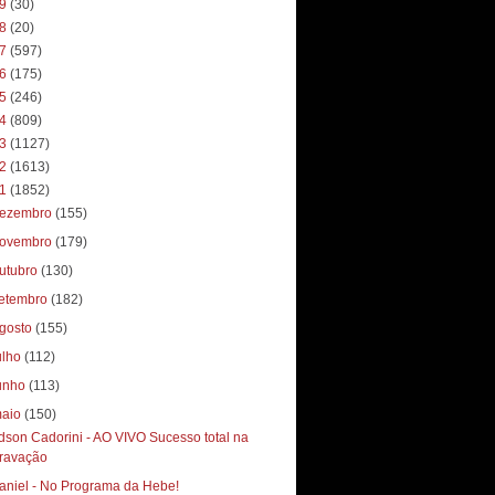
19
(30)
18
(20)
17
(597)
16
(175)
15
(246)
14
(809)
13
(1127)
12
(1613)
11
(1852)
ezembro
(155)
ovembro
(179)
utubro
(130)
etembro
(182)
gosto
(155)
ulho
(112)
unho
(113)
aio
(150)
dson Cadorini - AO VIVO Sucesso total‏ na
ravação