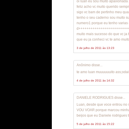
oi luan eu sou muito apaixonada 
feliz acho vc muito querido semp
sigo vc bam de pertinho meu qua
tenho o seu caderno sou muito s
numero1 porque eu tenho varias 
d+++++++++++++++++++++++++++
muito mais sucesso do que vc ja
que eu ja conheci vc te amo muito
3 de julho de 2011 às 13:23
Anônimo disse...
te amo luan muuuuuuito ass;oda
4 de julho de 2011 às 14:32
DANIELE RODRIGUES disse...
Luan, desde que voce entrou no 
VOU VOAR porque marcou minha v
beijos que eu Daniele rodrigues 
5 de julho de 2011 às 15:22