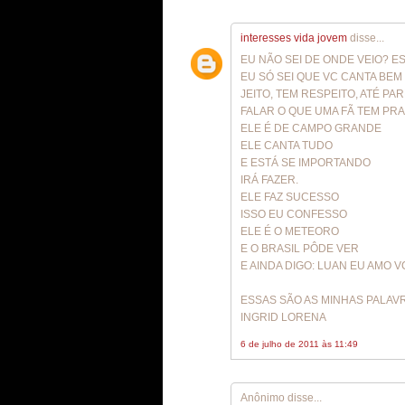
interesses vida jovem
disse...
EU NÃO SEI DE ONDE VEIO? 
EU SÓ SEI QUE VC CANTA BE
JEITO, TEM RESPEITO, ATÉ PA
FALAR O QUE UMA FÃ TEM PRA
ELE É DE CAMPO GRANDE
ELE CANTA TUDO
E ESTÁ SE IMPORTANDO
IRÁ FAZER.
ELE FAZ SUCESSO
ISSO EU CONFESSO
ELE É O METEORO
E O BRASIL PÔDE VER
E AINDA DIGO: LUAN EU AMO V
ESSAS SÃO AS MINHAS PALAV
INGRID LORENA
6 de julho de 2011 às 11:49
Anônimo disse...