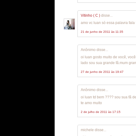
Vitinho ( C )
disse...
amo vc luan só essa palavra fal
21 de junho de 2011 às 11:35
Anônimo disse...
oi luan gosto muito de você, voc
lado sou sua grande fã.mum gran
27 de junho de 2011 às 19:47
Anônimo disse...
oi luan td bem ???? sou sua fã d
te amo muito
2 de julho de 2011 às 17:15
michele disse...