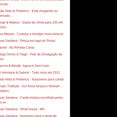
 comp...
oão Neto & Frederico - Está chegando ao
ercado ...
orge & Mateus - Dupla faz show para 100 mil
esso...
eu Maxixe - Começa a divulgar nova música!
uan Santana - Pesca em lago do Projac
aniel - Na Revista Caras
go Torres & Tiago‏ - Foto de Divulgação da
ur...
arcos & Belutti - Agora é Som Livre
é Henrique & Gabriel - Tudo novo em 2011
oão Neto & Frederico - Nascemos para cantar
rupo Tradição - Em Nova Iorque e Newark -
stados...
uan Santana - Canta música escolhida pelos
s no...
uan Santana - Show Araxá - MG
uan Santana - Ingressos para o show de