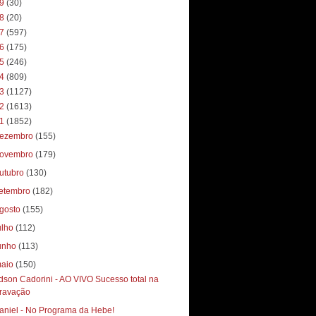
19
(30)
18
(20)
17
(597)
16
(175)
15
(246)
14
(809)
13
(1127)
12
(1613)
11
(1852)
ezembro
(155)
ovembro
(179)
utubro
(130)
etembro
(182)
gosto
(155)
ulho
(112)
unho
(113)
aio
(150)
dson Cadorini - AO VIVO Sucesso total‏ na
ravação