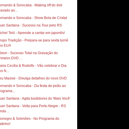
ernando & Sorocaba - Making off do dvd
ravado ao...
ernando e Sorocaba - Show Bola de Cristal
uan Santana - Sucesso na Tour pelo RS
ichel Teló - Aprende a cantar em japonês!
rupo Tradição - Prepara-se para sexta turnê
os EUA
dson - Sucesso Total na Gravação do
rimeiro DVD ...
aria Cecília & Rodolfo - Vão celebrar o Dia
os N...
eu Maxixe - Divulga detalhes do novo DVD
ernando e Sorocaba - Da festa de peão ao
rograma...
uan Santana - Agita bastidores do 'Mais Você'
uan Santana - Volta para Porto Alegre - RS
nda ...
ionegro & Solimões - No Programa do