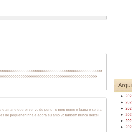
1 – 200 de 268
Recentes›
Mais recentes»
oooooooooooooooooooooooooooooooooooooooooooooooooo
ooooooooooooooooooooooooooooooooooooooooooooooo
Arqui
►
20
►
20
►
20
 e amar e querer ver vc de perto . o meu nome e luana e se tirar
►
20
vc des de pequeneninha e agora eu amo vc tanbem nunca deixei
►
20
►
20