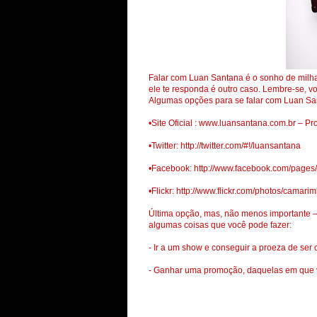
Falar com Luan Santana é o sonho de milhar
ele te responda é outro caso. Lembre-se, vo
Algumas opções para se falar com Luan Sa
•Site Oficial : www.luansantana.com.br – Pr
•Twitter: http://twitter.com/#!/luansantana
•Facebook: http://www.facebook.com/page
•Flickr: http://www.flickr.com/photos/camari
Última opção, mas, não menos importante –
algumas coisas que você pode fazer:
- Ir a um show e conseguir a proeza de se
- Ganhar uma promoção, daquelas em que v