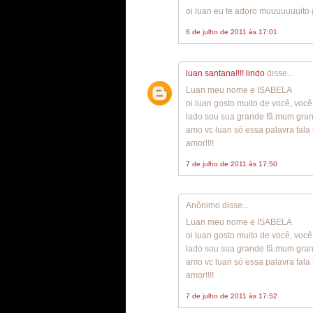
oi luan eu te adoro muuuuuuuito 
6 de julho de 2011 às 17:01
luan santana!!!! lindo
disse...
Luan meu nome e ISABELA
oi luan gosto muito de você, voc
lado sou sua grande fã.mum grand
amo vc luan só essa palavra fala
amor!!!!
7 de julho de 2011 às 17:50
Anônimo disse...
Luan meu nome e ISABELA
oi luan gosto muito de você, voc
lado sou sua grande fã.mum grand
amo vc luan só essa palavra fala
amor!!!!
7 de julho de 2011 às 17:52