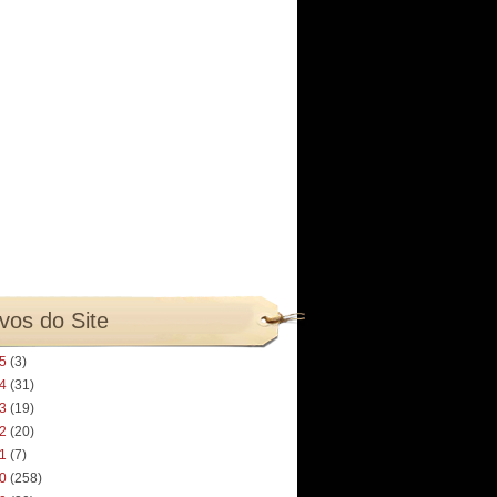
vos do Site
25
(3)
24
(31)
23
(19)
22
(20)
21
(7)
20
(258)