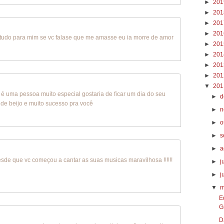
►
20
►
20
►
20
►
20
a tudo para mim se vc falase que me amasse eu ia morre de amor
►
20
►
20
►
20
►
20
▼
20
ê é uma pessoa muito especial gostaria de ficar um dia do seu
►
d
de beijo e muito sucesso pra você
►
n
►
o
►
s
►
a
esde que vc começou a cantar as suas musicas maravilhosa !!!!!!
►
j
►
j
▼
m
E
G