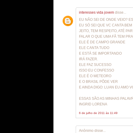
interesses vida jovem
disse...
EU NÃO SEI DE ONDE VEIO? 
EU SÓ SEI QUE VC CANTA BE
JEITO, TEM RESPEITO, ATÉ PA
FALAR O QUE UMA FÃ TEM PRA
ELE É DE CAMPO GRANDE
ELE CANTA TUDO
E ESTÁ SE IMPORTANDO
IRÁ FAZER.
ELE FAZ SUCESSO
ISSO EU CONFESSO
ELE É O METEORO
E O BRASIL PÔDE VER
E AINDA DIGO: LUAN EU AMO V
ESSAS SÃO AS MINHAS PALAV
INGRID LORENA
6 de julho de 2011 às 11:49
Anônimo disse...