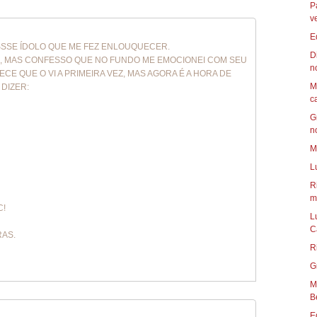
P
v
E
ESSSE ÍDOLO QUE ME FEZ ENLOUQUECER.
D
M , MAS CONFESSO QUE NO FUNDO ME EMOCIONEI COM SEU
n
RECE QUE O VI A PRIMEIRA VEZ, MAS AGORA É A HORA DE
M
 DIZER:
c
G
n
M
L
R
mu
C!
L
C
RAS.
R
G
Mun
B
E