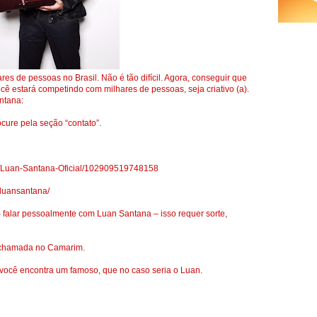
es de pessoas no Brasil. Não é tão difícil. Agora, conseguir que
cê estará competindo com milhares de pessoas, seja criativo (a).
ntana:
ocure pela seção “contato”.
s/Luan-Santana-Oficial/102909519748158
mluansantana/
 falar pessoalmente com Luan Santana – isso requer sorte,
r chamada no Camarim.
ocê encontra um famoso, que no caso seria o Luan.