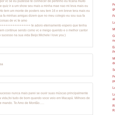
por vc se eu pudesse te conhecer de pertinho eu ficaria muito
F
re quiz ir a um show seu mais a minha mae nao mi leva mais eu
g
rto tem um monte de posters seu tem 16 e em breve tera mais eu
ua fa minhas amigas dizem que no meu colegio eu sou sua fa
F
coisas de vc te amo
L
+++++++++++++++ te adoro eternamento espero que tenha
M
 tem continue sendo como vc e meigo querido e o melhor cantor
 sucesso na sua vida Beijo:Michele I love you:)
G
n
E
P
M
d
isa
S
F
p
L
sucesso nunca mais parei se ouvir suas múscas principalmente
L
ida,foi tudo de bom quando voce veio em Macapá. Milhoes de
ai
te mando. Te Amo de Montão......
R