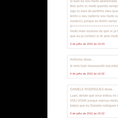
oi luan eu sou muito apaixonada 
feliz acho vc muito querido semp
sigo vc bam de pertinho meu qua
tenho o seu caderno sou muito s
numero1 porque eu tenho varias 
d+++++++++++++++++++++++++++
muito mais sucesso do que vc ja
que eu ja conheci vc te amo muito
3 de julho de 2011 às 13:23
Anônimo disse...
te amo luan muuuuuuito ass;oda
4 de julho de 2011 às 14:32
DANIELE RODRIGUES disse...
Luan, desde que voce entrou no 
VOU VOAR porque marcou minha v
beijos que eu Daniele rodrigues 
5 de julho de 2011 às 15:22