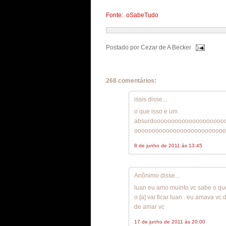
Fonte: oSabeTudo
Postado por
Cezar de A Becker
268 comentários:
issis disse...
o que isso e um
absurdoooooooooooooooooooo
oooooooooooooooooooooooooo
8 de junho de 2011 às 13:45
Anônimo disse...
luan eu amo muinto vc sabe o que
o [a] vai ficar luan . eu amava 
de amar vc
17 de junho de 2011 às 20:00