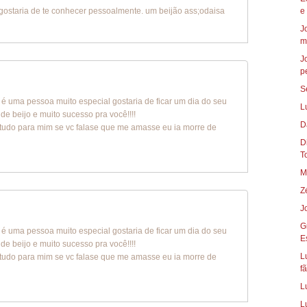
gostaria de te conhecer pessoalmente. um beijão ass;odaisa
e
J
m
J
p
S
ê é uma pessoa muito especial gostaria de ficar um dia do seu
L
e beijo e muito sucesso pra você!!!!
D
 tudo para mim se vc falase que me amasse eu ia morre de
Die
To
M
Z
J
G
ê é uma pessoa muito especial gostaria de ficar um dia do seu
E
e beijo e muito sucesso pra você!!!!
L
 tudo para mim se vc falase que me amasse eu ia morre de
fã
L
L