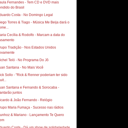
aula Fernandes - Tem CD e DVD mais
endido do Brasil
duardo Costa - No Domingo Legal
iego Torres & Tiago - Música Me Beija dará o
ome...
aria Cecília & Rodolfo - Marcam a data do
asamento
rupo Tradição - Nos Estados Unidos
ovamente
ichel Teló - No Programa Do Jô
uan Santana - No Mais Você
ick Sollo - "Rick & Renner poderiam ter sido
it...
uan Santana e Fernando & Sorocaba -
antarão juntos
icardo & João Fernando - Relógio
rupo Maria Fumaça - Sucesso nas rádios
hoz & Mariano‏ - Lançamento Te Quero
em
duardo Costa - Dá um show de solidariedade