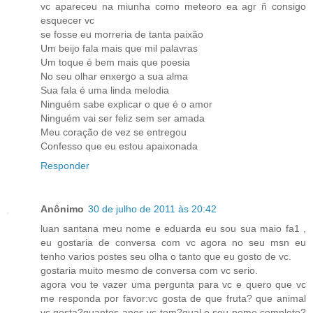
vc apareceu na miunha como meteoro ea agr ñ consigo
esquecer vc
se fosse eu morreria de tanta paixão
Um beijo fala mais que mil palavras
Um toque é bem mais que poesia
No seu olhar enxergo a sua alma
Sua fala é uma linda melodia
Ninguém sabe explicar o que é o amor
Ninguém vai ser feliz sem ser amada
Meu coração de vez se entregou
Confesso que eu estou apaixonada
Responder
Anônimo
30 de julho de 2011 às 20:42
luan santana meu nome e eduarda eu sou sua maio fa1 ,
eu gostaria de conversa com vc agora no seu msn eu
tenho varios postes seu olha o tanto que eu gosto de vc.
gostaria muito mesmo de conversa com vc serio.
agora vou te vazer uma pergunta para vc e quero que vc
me responda por favor:vc gosta de que fruta? que animal
vc gosta?quantos anos vc tem?qual e seu nome completo?