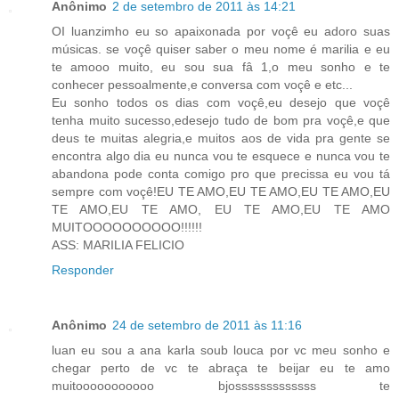
Anônimo
2 de setembro de 2011 às 14:21
OI luanzimho eu so apaixonada por voçê eu adoro suas
músicas. se voçê quiser saber o meu nome é marilia e eu
te amooo muito, eu sou sua fâ 1,o meu sonho e te
conhecer pessoalmente,e conversa com voçê e etc...
Eu sonho todos os dias com voçê,eu desejo que voçê
tenha muito sucesso,edesejo tudo de bom pra voçê,e que
deus te muitas alegria,e muitos aos de vida pra gente se
encontra algo dia eu nunca vou te esquece e nunca vou te
abandona pode conta comigo pro que precissa eu vou tá
sempre com voçê!EU TE AMO,EU TE AMO,EU TE AMO,EU
TE AMO,EU TE AMO, EU TE AMO,EU TE AMO
MUITOOOOOOOOOO!!!!!!
ASS: MARILIA FELICIO
Responder
Anônimo
24 de setembro de 2011 às 11:16
luan eu sou a ana karla soub louca por vc meu sonho e
chegar perto de vc te abraça te beijar eu te amo
muitooooooooooo bjosssssssssssss te