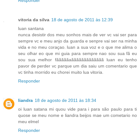
Responder
vitoria da silva
18 de agosto de 2011 às 12:39
luan santana
nunca desistir dos meu sonhos mais de ver vc vai ser para
sempre vc e meu anjo da guarda e senpre vai ser na minha
vida e no meu coraçao. luan a sua voz e o que me alima o
seu olhar eo que mi guia para sempre nao sou sua fã eu
sou sua melhor fãããããaããããããããããããã luan eu tenho
pavor de perder vc parque um dia saiu um comentario que
vc tinha morrido eu chorei muito lua vitoria.
Responder
liandra
18 de agosto de 2011 às 18:34
oi luan satana mi quou vide para i para são paulo para ti
quose se meu nome e liandra beijos mae um cometario no
meu elmel
Responder