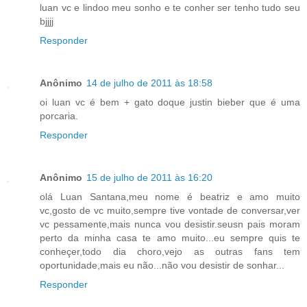
luan vc e lindoo meu sonho e te conher ser tenho tudo seu
bjjjj
Responder
Anônimo
14 de julho de 2011 às 18:58
oi luan vc é bem + gato doque justin bieber que é uma
porcaria.
Responder
Anônimo
15 de julho de 2011 às 16:20
olá Luan Santana,meu nome é beatriz e amo muito
vc,gosto de vc muito,sempre tive vontade de conversar,ver
vc pessamente,mais nunca vou desistir.seusn pais moram
perto da minha casa te amo muito...eu sempre quis te
conheçer,todo dia choro,vejo as outras fans tem
oportunidade,mais eu não...não vou desistir de sonhar...
Responder