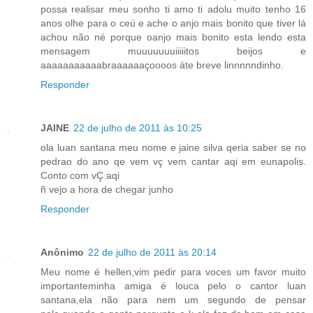
possa realisar meu sonho ti amo ti adolu muito tenho 16
anos olhe para o ceú e ache o anjo mais bonito que tiver lá
achou não né porque oanjo mais bonito esta lendo esta
mensagem muuuuuuuiiiiitos beijos e
aaaaaaaaaaabraaaaaaçoooos áte breve linnnnndinho.
Responder
JAINE
22 de julho de 2011 às 10:25
ola luan santana meu nome e jaine silva qeria saber se no
pedrao do ano qe vem vç vem cantar aqi em eunapolis.
Conto com vÇ aqi
ñ vejo a hora de chegar junho
Responder
Anônimo
22 de julho de 2011 às 20:14
Meu nome é hellen,vim pedir para voces um favor muito
importanteminha amiga é louca pelo o cantor luan
santana,ela não para nem um segundo de pensar