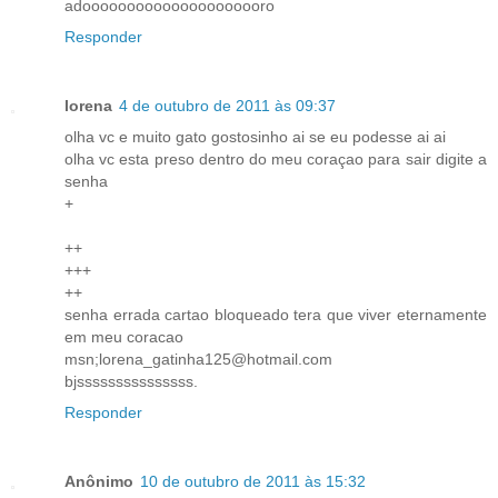
adooooooooooooooooooooro
Responder
lorena
4 de outubro de 2011 às 09:37
olha vc e muito gato gostosinho ai se eu podesse ai ai
olha vc esta preso dentro do meu coraçao para sair digite a
senha
+
++
+++
++
senha errada cartao bloqueado tera que viver eternamente
em meu coracao
msn;lorena_gatinha125@hotmail.com
bjsssssssssssssss.
Responder
Anônimo
10 de outubro de 2011 às 15:32