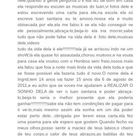
nele,quando a gente pergunta o k ela fez de bom em casa
ela responde:eu escutei as musicas do luan,vi fotos dele e
estou escrevendo uma carta para ele,na escola ela só
escreve luan santana eu te amooo.nossa ela é muito
obisecada por ele,ela me falou k se ela não conseguir ve
ele pessoalmente,abraça-lo,beija-lo ela iria morrer,sabe
tudo que não pode faltar na vida dela é :foto dele,musicas
dele,videos
tudo da vida dela é ele!!!!!!!!!!!ela já se arriscou indo ne um
shoW,lá ela quase foi assautada,chorou muitooo,e na vouta
para casa ela voutou com o Honibos sem freio,nossa mais
ela falou que foia a noite mais linda da vida dela toda,e que
se fosse possivel ela fazeria tudo d novo.O nome dela é
Ingrid,tem 14 anos vai fazer 15 anos dia 6 de agosto de
2011,e eu acho que se voces me ajudarem a REALIZAR O
SONHO DELA de ver o luan santana e poder abraça-
lo,beija-lo seria o melhor presente que ela poderia
ganhar!!!!!!!!!!!!!sabe ela não tem condinções de pagar para
ir ve-lo,mais mesmo assim ela sonha em um dia poder
estar perto dele...obrigada por lerem essa carta.ela fez
uma poema para ele espero que gostem Quando fecho os
meus olhos,posso sentir a maciez de teus labios,o cheiro
de teu corpo,o calor de teus abraços,as batidas do teu