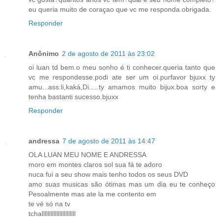
eu queria muito de coraçao que vc me responda.obrigada.
Responder
Anônimo
2 de agosto de 2011 às 23:02
oi luan td bem.o meu sonho é ti conhecer.queria tanto que
vc me respondesse.podi ate ser um oi.purfavor bjuxx ty
amu...ass:li,kaká,Di.....ty amamos muito bijux.boa sorty e
tenha bastanti sucesso.bjuxx
Responder
andressa
7 de agosto de 2011 às 14:47
OLA LUAN MEU NOME E ANDRESSA
moro em montes claros sol sua fá te adoro
nuca fui a seu show mais tenho todos os seus DVD
amo suas musicas são ótimas mas um dia eu te conheço
Pesoalmente mas ate la me contento em
te vé só na tv
tchalllllllllllllllllllllll