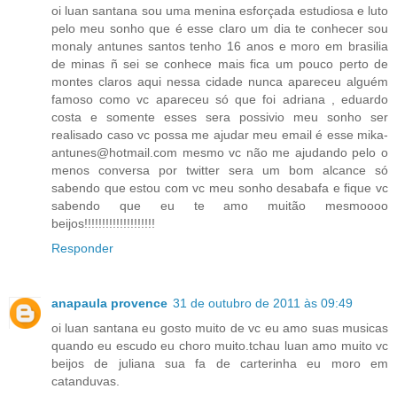
oi luan santana sou uma menina esforçada estudiosa e luto
pelo meu sonho que é esse claro um dia te conhecer sou
monaly antunes santos tenho 16 anos e moro em brasilia
de minas ñ sei se conhece mais fica um pouco perto de
montes claros aqui nessa cidade nunca apareceu alguém
famoso como vc apareceu só que foi adriana , eduardo
costa e somente esses sera possivio meu sonho ser
realisado caso vc possa me ajudar meu email é esse mika-
antunes@hotmail.com mesmo vc não me ajudando pelo o
menos conversa por twitter sera um bom alcance só
sabendo que estou com vc meu sonho desabafa e fique vc
sabendo que eu te amo muitão mesmoooo
beijos!!!!!!!!!!!!!!!!!!!!
Responder
anapaula provence
31 de outubro de 2011 às 09:49
oi luan santana eu gosto muito de vc eu amo suas musicas
quando eu escudo eu choro muito.tchau luan amo muito vc
beijos de juliana sua fa de carterinha eu moro em
catanduvas.