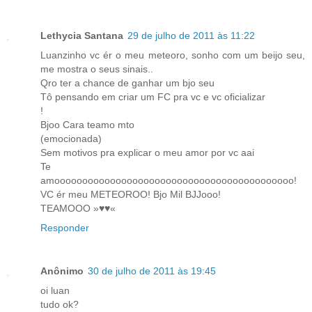
Lethycia Santana
29 de julho de 2011 às 11:22
Luanzinho vc ér o meu meteoro, sonho com um beijo seu,
me mostra o seus sinais..
Qro ter a chance de ganhar um bjo seu
Tô pensando em criar um FC pra vc e vc oficializar
!
Bjoo Cara teamo mto
(emocionada)
Sem motivos pra explicar o meu amor por vc aai
Te
amooooooooooooooooooooooooooooooooooooooooooo!
VC ér meu METEOROO! Bjo Mil BJJooo!
TEAMOOO »♥♥«
Responder
Anônimo
30 de julho de 2011 às 19:45
oi luan
tudo ok?