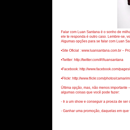
Falar com Luan Santana é o sonho de milhar
ele te responda é outro caso. Lembre-se, vo
Algumas opções para se falar com Luan Sa
•Site Oficial : www.luansantana.com.br – Pr
•Twitter: http://twitter.com/#!/luansantana
•Facebook: http://www.facebook.com/page
•Flickr: http://www.flickr.com/photos/camari
Última opção, mas, não menos importante –
algumas coisas que você pode fazer:
- Ir a um show e conseguir a proeza de se
- Ganhar uma promoção, daquelas em que v