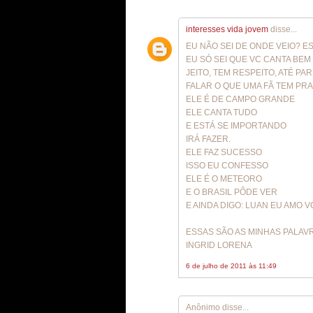
interesses vida jovem
disse...
EU NÃO SEI DE ONDE VEIO? 
EU SÓ SEI QUE VC CANTA BE
JEITO, TEM RESPEITO, ATÉ PA
FALAR O QUE UMA FÃ TEM PRA
ELE É DE CAMPO GRANDE
ELE CANTA TUDO
E ESTÁ SE IMPORTANDO
IRÁ FAZER.
ELE FAZ SUCESSO
ISSO EU CONFESSO
ELE É O METEORO
E O BRASIL PÔDE VER
E AINDA DIGO: LUAN EU AMO V
ESSAS SÃO AS MINHAS PALAV
INGRID LORENA
6 de julho de 2011 às 11:49
Anônimo disse...