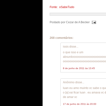
Fonte: oSabeTudo
Postado por
Cezar de A Becker
268 comentários:
issis disse...
o que isso e um
absurdoooooooooooooooooooo
oooooooooooooooooooooooooo
8 de junho de 2011 às 13:45
Anônimo disse...
luan eu amo muinto vc sabe o que
o [a] vai ficar luan . eu amava 
de amar vc
17 de junho de 2011 às 20:00