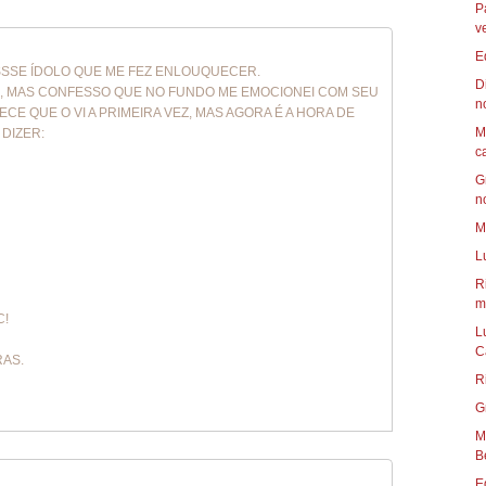
P
v
E
ESSSE ÍDOLO QUE ME FEZ ENLOUQUECER.
D
M , MAS CONFESSO QUE NO FUNDO ME EMOCIONEI COM SEU
n
RECE QUE O VI A PRIMEIRA VEZ, MAS AGORA É A HORA DE
M
 DIZER:
c
G
n
M
L
R
mu
C!
L
C
RAS.
R
G
Mun
B
E