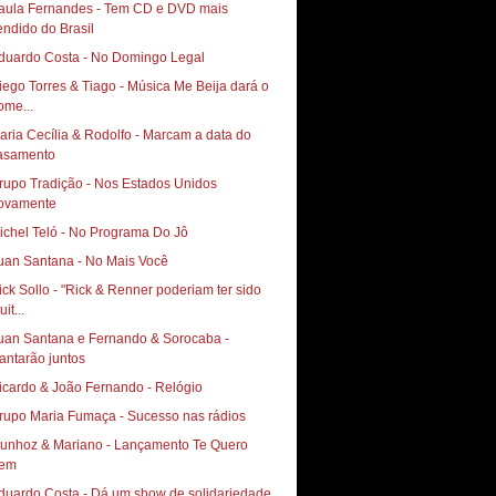
aula Fernandes - Tem CD e DVD mais
endido do Brasil
duardo Costa - No Domingo Legal
iego Torres & Tiago - Música Me Beija dará o
ome...
aria Cecília & Rodolfo - Marcam a data do
asamento
rupo Tradição - Nos Estados Unidos
ovamente
ichel Teló - No Programa Do Jô
uan Santana - No Mais Você
ick Sollo - "Rick & Renner poderiam ter sido
it...
uan Santana e Fernando & Sorocaba -
antarão juntos
icardo & João Fernando - Relógio
rupo Maria Fumaça - Sucesso nas rádios
hoz & Mariano‏ - Lançamento Te Quero
em
duardo Costa - Dá um show de solidariedade