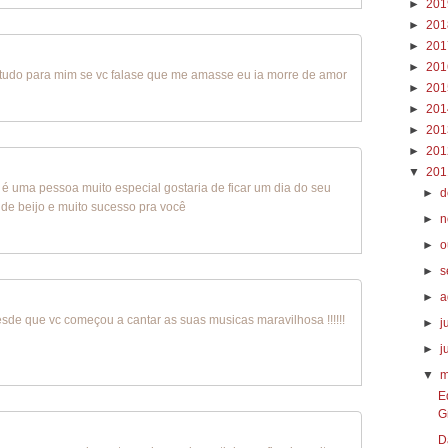
►
20
►
20
►
20
►
20
a tudo para mim se vc falase que me amasse eu ia morre de amor
►
20
►
20
►
20
►
20
▼
20
ê é uma pessoa muito especial gostaria de ficar um dia do seu
►
d
de beijo e muito sucesso pra você
►
n
►
o
►
s
►
a
esde que vc começou a cantar as suas musicas maravilhosa !!!!!!
►
j
►
j
▼
m
E
G