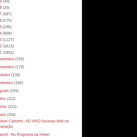
19
(30)
18
(20)
17
(597)
16
(175)
15
(246)
14
(809)
13
(1127)
12
(1613)
11
(1852)
ezembro
(155)
ovembro
(179)
utubro
(130)
etembro
(182)
gosto
(155)
ulho
(112)
unho
(113)
aio
(150)
dson Cadorini - AO VIVO Sucesso total‏ na
ravação