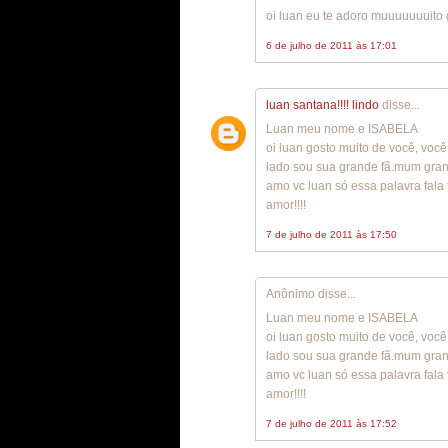
oi luan eu te adoro muuuuuuuito 
6 de julho de 2011 às 17:01
luan santana!!!! lindo
disse...
Luan meu nome e ISABELA
oi luan gosto muito de você, voc
lado sou sua grande fã.mum grand
amo vc luan só essa palavra fala
amor!!!!
7 de julho de 2011 às 17:50
Anônimo disse...
Luan meu nome e ISABELA
oi luan gosto muito de você, voc
lado sou sua grande fã.mum grand
amo vc luan só essa palavra fala
amor!!!!
7 de julho de 2011 às 17:52