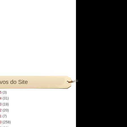
vos do Site
25
(3)
24
(31)
23
(19)
22
(20)
21
(7)
20
(258)