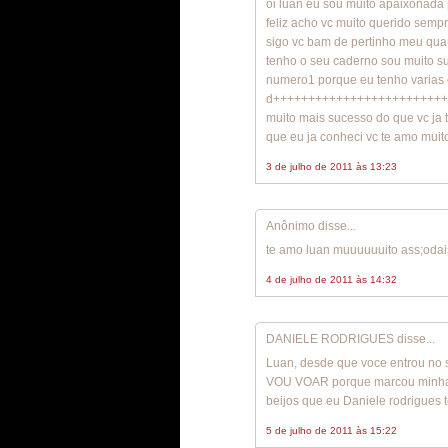
oi luan eu sou muito apaixonada 
feliz acho vc muito querido semp
sigo vc bam de pertinho meu qua
tenho o seu caderno sou muito s
numero1 porque eu tenho varias 
d+++++++++++++++++++++++++++
muito mais sucesso do que vc ja
que eu ja conheci vc te amo muito
3 de julho de 2011 às 13:23
Anônimo disse...
te amo luan muuuuuuito ass;oda
4 de julho de 2011 às 14:32
DANIELE RODRIGUES disse...
Luan, desde que voce entrou no 
VOU VOAR porque marcou minha v
beijos que eu Daniele rodrigues 
5 de julho de 2011 às 15:22