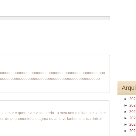
1 – 200 de 268
Recentes›
Mais recentes»
oooooooooooooooooooooooooooooooooooooooooooooooooo
ooooooooooooooooooooooooooooooooooooooooooooooo
Arqui
►
20
►
20
►
20
 e amar e querer ver vc de perto . o meu nome e luana e se tirar
►
20
vc des de pequeneninha e agora eu amo vc tanbem nunca deixei
►
20
►
20