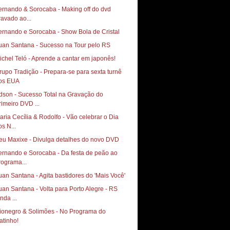
ernando & Sorocaba - Making off do dvd
ravado ao...
ernando e Sorocaba - Show Bola de Cristal
uan Santana - Sucesso na Tour pelo RS
ichel Teló - Aprende a cantar em japonês!
rupo Tradição - Prepara-se para sexta turnê
os EUA
dson - Sucesso Total na Gravação do
rimeiro DVD ...
aria Cecília & Rodolfo - Vão celebrar o Dia
os N...
eu Maxixe - Divulga detalhes do novo DVD
ernando e Sorocaba - Da festa de peão ao
rograma...
uan Santana - Agita bastidores do 'Mais Você'
uan Santana - Volta para Porto Alegre - RS
nda ...
ionegro & Solimões - No Programa do