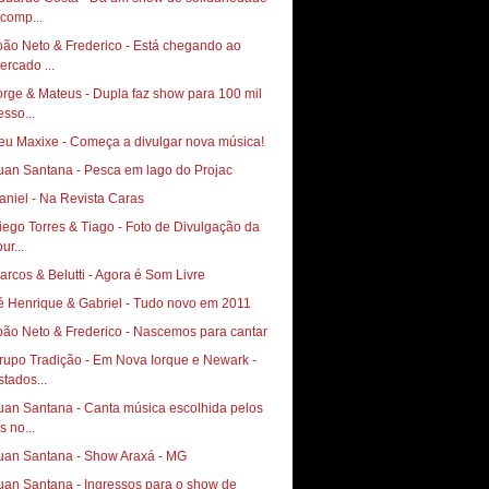
 comp...
oão Neto & Frederico - Está chegando ao
ercado ...
orge & Mateus - Dupla faz show para 100 mil
esso...
eu Maxixe - Começa a divulgar nova música!
uan Santana - Pesca em lago do Projac
aniel - Na Revista Caras
go Torres & Tiago‏ - Foto de Divulgação da
ur...
arcos & Belutti - Agora é Som Livre
é Henrique & Gabriel - Tudo novo em 2011
oão Neto & Frederico - Nascemos para cantar
rupo Tradição - Em Nova Iorque e Newark -
stados...
uan Santana - Canta música escolhida pelos
s no...
uan Santana - Show Araxá - MG
uan Santana - Ingressos para o show de