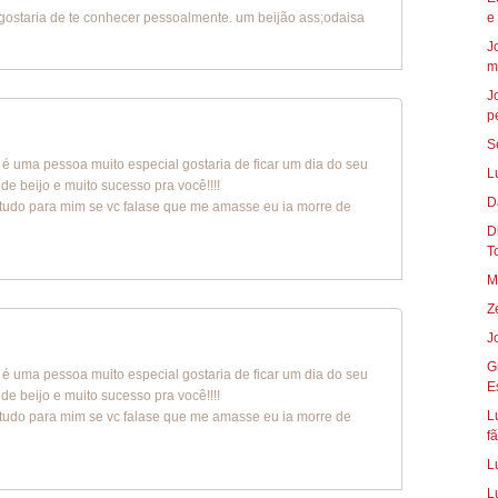
gostaria de te conhecer pessoalmente. um beijão ass;odaisa
e
J
m
J
p
S
ê é uma pessoa muito especial gostaria de ficar um dia do seu
L
e beijo e muito sucesso pra você!!!!
D
 tudo para mim se vc falase que me amasse eu ia morre de
Die
To
M
Z
J
G
ê é uma pessoa muito especial gostaria de ficar um dia do seu
E
e beijo e muito sucesso pra você!!!!
L
 tudo para mim se vc falase que me amasse eu ia morre de
fã
L
L