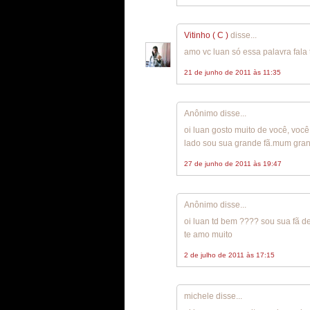
Vitinho ( C )
disse...
amo vc luan só essa palavra fal
21 de junho de 2011 às 11:35
Anônimo disse...
oi luan gosto muito de você, voc
lado sou sua grande fã.mum gran
27 de junho de 2011 às 19:47
Anônimo disse...
oi luan td bem ???? sou sua fã d
te amo muito
2 de julho de 2011 às 17:15
michele disse...