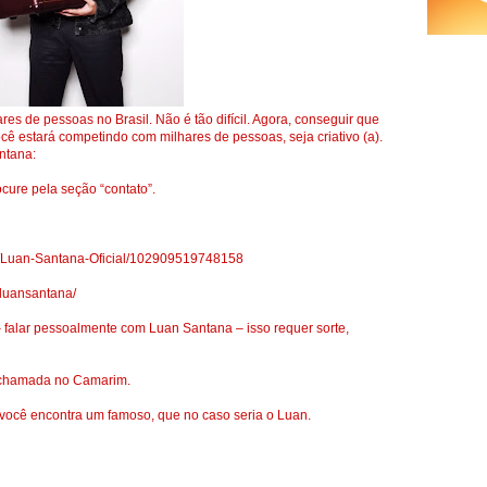
es de pessoas no Brasil. Não é tão difícil. Agora, conseguir que
cê estará competindo com milhares de pessoas, seja criativo (a).
ntana:
ocure pela seção “contato”.
s/Luan-Santana-Oficial/102909519748158
mluansantana/
 falar pessoalmente com Luan Santana – isso requer sorte,
r chamada no Camarim.
ocê encontra um famoso, que no caso seria o Luan.