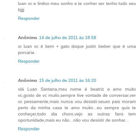
luan vc e lindoo meu sonho e te conher ser tenho tudo seu
bjjjj
Responder
Anônimo
14 de julho de 2011 às 18:58
oi luan vc é bem + gato doque justin bieber que é uma
porcaria.
Responder
Anônimo
15 de julho de 2011 às 16:20
olá Luan Santana,meu nome é beatriz e amo muito
vc,gosto de vc muito,sempre tive vontade de conversar,ver
vc pessamente,mais nunca vou desistir.seusn pais moram
perto da minha casa te amo muito...eu sempre quis te
conheçer,todo dia choro,vejo as outras fans tem
oportunidade,mais eu não...não vou desistir de sonhar...
Responder