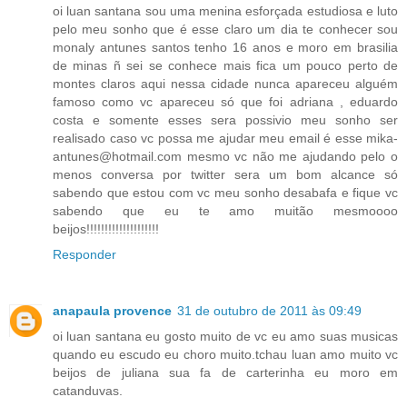
oi luan santana sou uma menina esforçada estudiosa e luto
pelo meu sonho que é esse claro um dia te conhecer sou
monaly antunes santos tenho 16 anos e moro em brasilia
de minas ñ sei se conhece mais fica um pouco perto de
montes claros aqui nessa cidade nunca apareceu alguém
famoso como vc apareceu só que foi adriana , eduardo
costa e somente esses sera possivio meu sonho ser
realisado caso vc possa me ajudar meu email é esse mika-
antunes@hotmail.com mesmo vc não me ajudando pelo o
menos conversa por twitter sera um bom alcance só
sabendo que estou com vc meu sonho desabafa e fique vc
sabendo que eu te amo muitão mesmoooo
beijos!!!!!!!!!!!!!!!!!!!!
Responder
anapaula provence
31 de outubro de 2011 às 09:49
oi luan santana eu gosto muito de vc eu amo suas musicas
quando eu escudo eu choro muito.tchau luan amo muito vc
beijos de juliana sua fa de carterinha eu moro em
catanduvas.