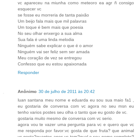
vc apareceu na miunha como meteoro ea agr ñ consigo
esquecer vc
se fosse eu morreria de tanta paixão
Um beijo fala mais que mil palavras
Um toque é bem mais que poesia
No seu olhar enxergo a sua alma
Sua fala é uma linda melodia
Ninguém sabe explicar o que é o amor
Ninguém vai ser feliz sem ser amada
Meu coração de vez se entregou
Confesso que eu estou apaixonada
Responder
Anônimo
30 de julho de 2011 às 20:42
luan santana meu nome e eduarda eu sou sua maio fa1 ,
eu gostaria de conversa com vc agora no seu msn eu
tenho varios postes seu olha o tanto que eu gosto de vc.
gostaria muito mesmo de conversa com vc serio.
agora vou te vazer uma pergunta para vc e quero que vc
me responda por favor:vc gosta de que fruta? que animal
vc gosta?quantos anos vc tem?qual e seu nome completo?