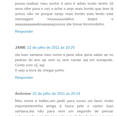
possa realisar meu sonho ti amo ti adolu muito tenho 16
anos olhe para o ceú e ache o anjo mais bonito que tiver lá
achou não né porque oanjo mais bonito esta lendo esta
mensagem muuuuuuuiiiiitos beijos e
aaaaaaaaaaabraaaaaaçoooos áte breve linnnnndinho.
Responder
JAINE
22 de julho de 2011 às 10:25
ola luan santana meu nome e jaine silva qeria saber se no
pedrao do ano qe vem vç vem cantar aqi em eunapolis.
Conto com vÇ aqi
ñ vejo a hora de chegar junho
Responder
Anônimo
22 de julho de 2011 às 20:14
Meu nome é hellen,vim pedir para voces um favor muito
importanteminha amiga é louca pelo o cantor luan
santana,ela não para nem um segundo de pensar