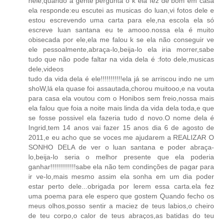
nele,quando a gente pergunta o k ela fez de bom em casa
ela responde:eu escutei as musicas do luan,vi fotos dele e
estou escrevendo uma carta para ele,na escola ela só
escreve luan santana eu te amooo.nossa ela é muito
obisecada por ele,ela me falou k se ela não conseguir ve
ele pessoalmente,abraça-lo,beija-lo ela iria morrer,sabe
tudo que não pode faltar na vida dela é :foto dele,musicas
dele,videos
tudo da vida dela é ele!!!!!!!!!!!ela já se arriscou indo ne um
shoW,lá ela quase foi assautada,chorou muitooo,e na vouta
para casa ela voutou com o Honibos sem freio,nossa mais
ela falou que foia a noite mais linda da vida dela toda,e que
se fosse possivel ela fazeria tudo d novo.O nome dela é
Ingrid,tem 14 anos vai fazer 15 anos dia 6 de agosto de
2011,e eu acho que se voces me ajudarem a REALIZAR O
SONHO DELA de ver o luan santana e poder abraça-
lo,beija-lo seria o melhor presente que ela poderia
ganhar!!!!!!!!!!!!!sabe ela não tem condinções de pagar para
ir ve-lo,mais mesmo assim ela sonha em um dia poder
estar perto dele...obrigada por lerem essa carta.ela fez
uma poema para ele espero que gostem Quando fecho os
meus olhos,posso sentir a maciez de teus labios,o cheiro
de teu corpo,o calor de teus abraços,as batidas do teu