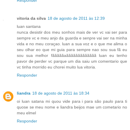
Responder
vitoria da silva
18 de agosto de 2011 às 12:39
luan santana
nunca desistir dos meu sonhos mais de ver vc vai ser para
sempre vc e meu anjo da guarda e senpre vai ser na minha
vida e no meu coraçao. luan a sua voz e o que me alima o
seu olhar eo que mi guia para sempre nao sou sua fã eu
sou sua melhor fãããããaããããããããããããã luan eu tenho
pavor de perder vc parque um dia saiu um comentario que
vc tinha morrido eu chorei muito lua vitoria.
Responder
liandra
18 de agosto de 2011 às 18:34
oi luan satana mi quou vide para i para são paulo para ti
quose se meu nome e liandra beijos mae um cometario no
meu elmel
Responder