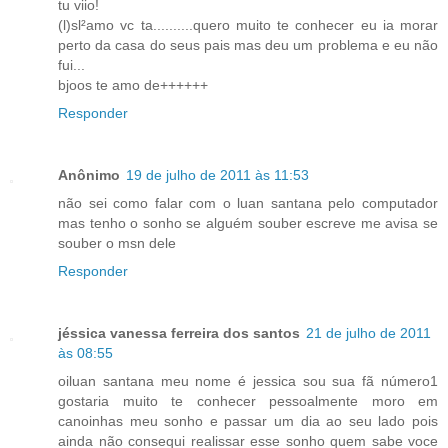
tu viio!
(l)sl²amo vc ta..........quero muito te conhecer eu ia morar
perto da casa do seus pais mas deu um problema e eu não
fui...
bjoos te amo de++++++
Responder
Anônimo
19 de julho de 2011 às 11:53
não sei como falar com o luan santana pelo computador
mas tenho o sonho se alguém souber escreve me avisa se
souber o msn dele
Responder
jéssica vanessa ferreira dos santos
21 de julho de 2011
às 08:55
oiluan santana meu nome é jessica sou sua fã número1
gostaria muito te conhecer pessoalmente moro em
canoinhas meu sonho e passar um dia ao seu lado pois
ainda não consequi realissar esse sonho quem sabe voce