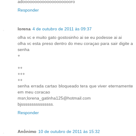
adooooooooooooooooooooro
Responder
lorena
4 de outubro de 2011 às 09:37
olha vc e muito gato gostosinho ai se eu podesse ai ai
olha vc esta preso dentro do meu coraçao para sair digite a
senha
+
++
+++
++
senha errada cartao bloqueado tera que viver eternamente
em meu coracao
msn;lorena_gatinha125@hotmail.com
bjsssssssssssssss.
Responder
Anônimo
10 de outubro de 2011 às 15:32