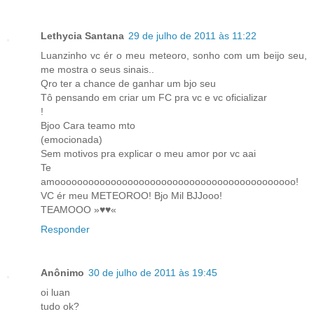
Lethycia Santana
29 de julho de 2011 às 11:22
Luanzinho vc ér o meu meteoro, sonho com um beijo seu,
me mostra o seus sinais..
Qro ter a chance de ganhar um bjo seu
Tô pensando em criar um FC pra vc e vc oficializar
!
Bjoo Cara teamo mto
(emocionada)
Sem motivos pra explicar o meu amor por vc aai
Te
amooooooooooooooooooooooooooooooooooooooooooo!
VC ér meu METEOROO! Bjo Mil BJJooo!
TEAMOOO »♥♥«
Responder
Anônimo
30 de julho de 2011 às 19:45
oi luan
tudo ok?