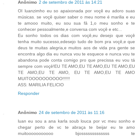
Anônimo
2 de setembro de 2011 às 14:21
OI luanzimho eu so apaixonada por voçê eu adoro suas
músicas. se voçê quiser saber o meu nome é marilia e eu
te amooo muito, eu sou sua fâ 1,o meu sonho e te
conhecer pessoalmente,e conversa com voçê e etc...
Eu sonho todos os dias com voçê,eu desejo que voçê
tenha muito sucesso,edesejo tudo de bom pra voçê,e que
deus te muitas alegria,e muitos aos de vida pra gente se
encontra algo dia eu nunca vou te esquece e nunca vou te
abandona pode conta comigo pro que precissa eu vou tá
sempre com voçê!EU TE AMO,EU TE AMO,EU TE AMO,EU
TE AMO,EU TE AMO, EU TE AMO,EU TE AMO
MUITOOOOOOOOOO!!!!!!
ASS: MARILIA FELICIO
Responder
Anônimo
24 de setembro de 2011 às 11:16
luan eu sou a ana karla soub louca por vc meu sonho e
chegar perto de vc te abraça te beijar eu te amo
muitooooooooooo bjosssssssssssss te