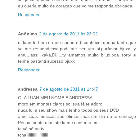
eu queria muito de coraçao que vc me responda.obrigada.
Responder
Anônimo
2 de agosto de 2011 às 23:02
oi luan td bem.o meu sonho é ti conhecer.queria tanto que
vc me respondesse.podi ate ser um oi.purfavor bjuxx ty
amu...ass:li,kaká,Di.....ty amamos muito bijux.boa sorty e
tenha bastanti sucesso.bjuxx
Responder
andressa
7 de agosto de 2011 às 14:47
OLA LUAN MEU NOME E ANDRESSA
moro em montes claros sol sua fá te adoro
nuca fui a seu show mais tenho todos os seus DVD
amo suas musicas são ótimas mas um dia eu te conheço
Pesoalmente mas ate la me contento em
te vé só na tv
tchalllllllllllllllllllllll