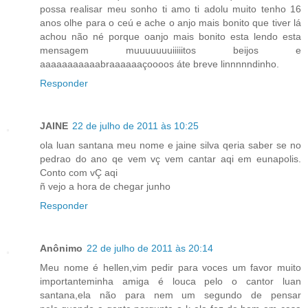
possa realisar meu sonho ti amo ti adolu muito tenho 16
anos olhe para o ceú e ache o anjo mais bonito que tiver lá
achou não né porque oanjo mais bonito esta lendo esta
mensagem muuuuuuuiiiiitos beijos e
aaaaaaaaaaabraaaaaaçoooos áte breve linnnnndinho.
Responder
JAINE
22 de julho de 2011 às 10:25
ola luan santana meu nome e jaine silva qeria saber se no
pedrao do ano qe vem vç vem cantar aqi em eunapolis.
Conto com vÇ aqi
ñ vejo a hora de chegar junho
Responder
Anônimo
22 de julho de 2011 às 20:14
Meu nome é hellen,vim pedir para voces um favor muito
importanteminha amiga é louca pelo o cantor luan
santana,ela não para nem um segundo de pensar