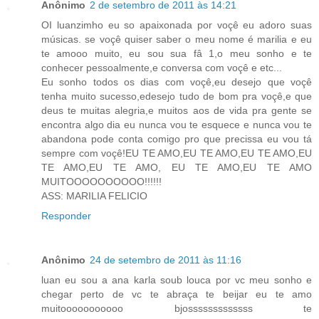
Anônimo
2 de setembro de 2011 às 14:21
OI luanzimho eu so apaixonada por voçê eu adoro suas
músicas. se voçê quiser saber o meu nome é marilia e eu
te amooo muito, eu sou sua fâ 1,o meu sonho e te
conhecer pessoalmente,e conversa com voçê e etc...
Eu sonho todos os dias com voçê,eu desejo que voçê
tenha muito sucesso,edesejo tudo de bom pra voçê,e que
deus te muitas alegria,e muitos aos de vida pra gente se
encontra algo dia eu nunca vou te esquece e nunca vou te
abandona pode conta comigo pro que precissa eu vou tá
sempre com voçê!EU TE AMO,EU TE AMO,EU TE AMO,EU
TE AMO,EU TE AMO, EU TE AMO,EU TE AMO
MUITOOOOOOOOOO!!!!!!
ASS: MARILIA FELICIO
Responder
Anônimo
24 de setembro de 2011 às 11:16
luan eu sou a ana karla soub louca por vc meu sonho e
chegar perto de vc te abraça te beijar eu te amo
muitooooooooooo bjosssssssssssss te