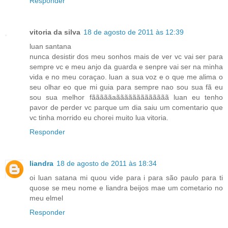
Responder
vitoria da silva
18 de agosto de 2011 às 12:39
luan santana
nunca desistir dos meu sonhos mais de ver vc vai ser para
sempre vc e meu anjo da guarda e senpre vai ser na minha
vida e no meu coraçao. luan a sua voz e o que me alima o
seu olhar eo que mi guia para sempre nao sou sua fã eu
sou sua melhor fãããããaããããããããããããã luan eu tenho
pavor de perder vc parque um dia saiu um comentario que
vc tinha morrido eu chorei muito lua vitoria.
Responder
liandra
18 de agosto de 2011 às 18:34
oi luan satana mi quou vide para i para são paulo para ti
quose se meu nome e liandra beijos mae um cometario no
meu elmel
Responder