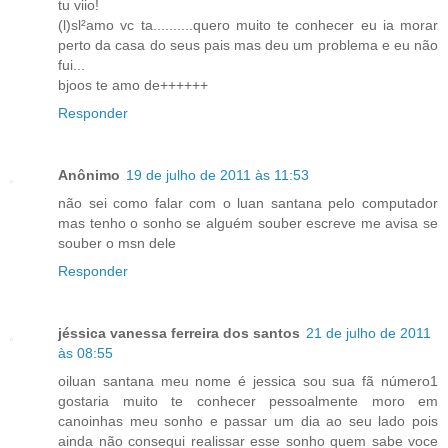
tu viio!
(l)sl²amo vc ta..........quero muito te conhecer eu ia morar
perto da casa do seus pais mas deu um problema e eu não
fui...
bjoos te amo de++++++
Responder
Anônimo
19 de julho de 2011 às 11:53
não sei como falar com o luan santana pelo computador
mas tenho o sonho se alguém souber escreve me avisa se
souber o msn dele
Responder
jéssica vanessa ferreira dos santos
21 de julho de 2011
às 08:55
oiluan santana meu nome é jessica sou sua fã número1
gostaria muito te conhecer pessoalmente moro em
canoinhas meu sonho e passar um dia ao seu lado pois
ainda não consequi realissar esse sonho quem sabe voce