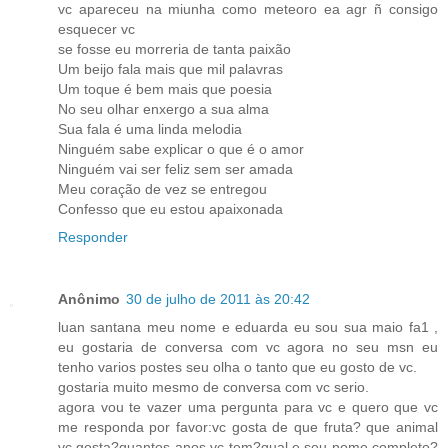
vc apareceu na miunha como meteoro ea agr ñ consigo
esquecer vc
se fosse eu morreria de tanta paixão
Um beijo fala mais que mil palavras
Um toque é bem mais que poesia
No seu olhar enxergo a sua alma
Sua fala é uma linda melodia
Ninguém sabe explicar o que é o amor
Ninguém vai ser feliz sem ser amada
Meu coração de vez se entregou
Confesso que eu estou apaixonada
Responder
Anônimo
30 de julho de 2011 às 20:42
luan santana meu nome e eduarda eu sou sua maio fa1 ,
eu gostaria de conversa com vc agora no seu msn eu
tenho varios postes seu olha o tanto que eu gosto de vc.
gostaria muito mesmo de conversa com vc serio.
agora vou te vazer uma pergunta para vc e quero que vc
me responda por favor:vc gosta de que fruta? que animal
vc gosta?quantos anos vc tem?qual e seu nome completo?