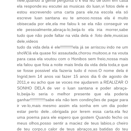
nele,quando a gente pergunta o k ela fez de bom em casa
ela responde:eu escutei as musicas do luan,vi fotos dele e
estou escrevendo uma carta para ele,na escola ela só
escreve luan santana eu te amooo.nossa ela é muito
obisecada por ele,ela me falou k se ela não conseguir ve
ele pessoalmente,abraça-lo,beija-lo ela iria morrer,sabe
tudo que não pode faltar na vida dela é :foto dele,musicas
dele,videos
tudo da vida dela é ele!!!!!!!!!!!ela já se arriscou indo ne um
shoW,lá ela quase foi assautada,chorou muitooo,e na vouta
para casa ela voutou com o Honibos sem freio,nossa mais
ela falou que foia a noite mais linda da vida dela toda,e que
se fosse possivel ela fazeria tudo d novo.O nome dela é
Ingrid,tem 14 anos vai fazer 15 anos dia 6 de agosto de
2011,e eu acho que se voces me ajudarem a REALIZAR O
SONHO DELA de ver o luan santana e poder abraça-
lo,beija-lo seria o melhor presente que ela poderia
ganhar!!!!!!!!!!!!!sabe ela não tem condinções de pagar para
ir ve-lo,mais mesmo assim ela sonha em um dia poder
estar perto dele...obrigada por lerem essa carta.ela fez
uma poema para ele espero que gostem Quando fecho os
meus olhos,posso sentir a maciez de teus labios,o cheiro
de teu corpo,o calor de teus abraços,as batidas do teu