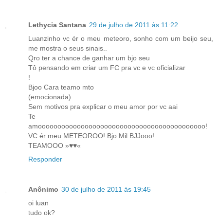
Lethycia Santana
29 de julho de 2011 às 11:22
Luanzinho vc ér o meu meteoro, sonho com um beijo seu,
me mostra o seus sinais..
Qro ter a chance de ganhar um bjo seu
Tô pensando em criar um FC pra vc e vc oficializar
!
Bjoo Cara teamo mto
(emocionada)
Sem motivos pra explicar o meu amor por vc aai
Te
amooooooooooooooooooooooooooooooooooooooooooo!
VC ér meu METEOROO! Bjo Mil BJJooo!
TEAMOOO »♥♥«
Responder
Anônimo
30 de julho de 2011 às 19:45
oi luan
tudo ok?