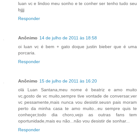
luan vc e lindoo meu sonho e te conher ser tenho tudo seu
bjjjj
Responder
Anônimo
14 de julho de 2011 às 18:58
oi luan vc é bem + gato doque justin bieber que é uma
porcaria.
Responder
Anônimo
15 de julho de 2011 às 16:20
olá Luan Santana,meu nome é beatriz e amo muito
vc,gosto de vc muito,sempre tive vontade de conversar,ver
vc pessamente,mais nunca vou desistir.seusn pais moram
perto da minha casa te amo muito...eu sempre quis te
conheçer,todo dia choro,vejo as outras fans tem
oportunidade,mais eu não...não vou desistir de sonhar...
Responder