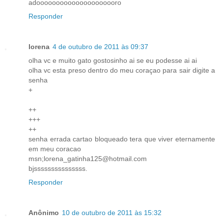
adooooooooooooooooooooro
Responder
lorena
4 de outubro de 2011 às 09:37
olha vc e muito gato gostosinho ai se eu podesse ai ai
olha vc esta preso dentro do meu coraçao para sair digite a
senha
+
++
+++
++
senha errada cartao bloqueado tera que viver eternamente
em meu coracao
msn;lorena_gatinha125@hotmail.com
bjsssssssssssssss.
Responder
Anônimo
10 de outubro de 2011 às 15:32