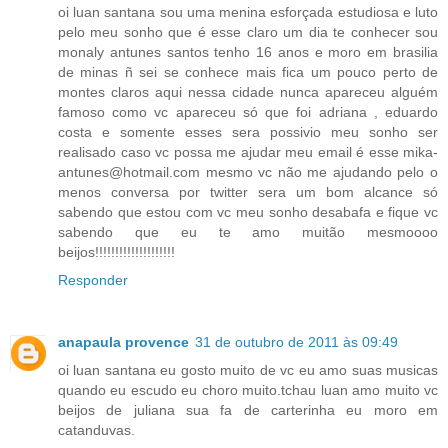
oi luan santana sou uma menina esforçada estudiosa e luto
pelo meu sonho que é esse claro um dia te conhecer sou
monaly antunes santos tenho 16 anos e moro em brasilia
de minas ñ sei se conhece mais fica um pouco perto de
montes claros aqui nessa cidade nunca apareceu alguém
famoso como vc apareceu só que foi adriana , eduardo
costa e somente esses sera possivio meu sonho ser
realisado caso vc possa me ajudar meu email é esse mika-
antunes@hotmail.com mesmo vc não me ajudando pelo o
menos conversa por twitter sera um bom alcance só
sabendo que estou com vc meu sonho desabafa e fique vc
sabendo que eu te amo muitão mesmoooo
beijos!!!!!!!!!!!!!!!!!!!!
Responder
anapaula provence
31 de outubro de 2011 às 09:49
oi luan santana eu gosto muito de vc eu amo suas musicas
quando eu escudo eu choro muito.tchau luan amo muito vc
beijos de juliana sua fa de carterinha eu moro em
catanduvas.