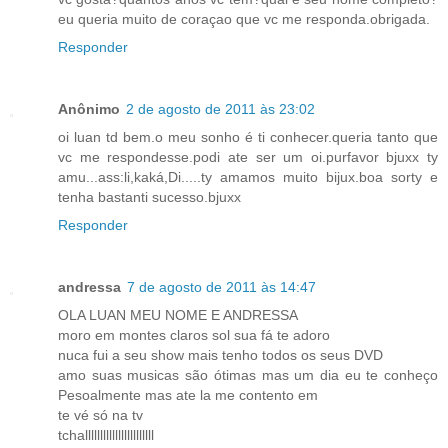
eu queria muito de coraçao que vc me responda.obrigada.
Responder
Anônimo
2 de agosto de 2011 às 23:02
oi luan td bem.o meu sonho é ti conhecer.queria tanto que
vc me respondesse.podi ate ser um oi.purfavor bjuxx ty
amu...ass:li,kaká,Di.....ty amamos muito bijux.boa sorty e
tenha bastanti sucesso.bjuxx
Responder
andressa
7 de agosto de 2011 às 14:47
OLA LUAN MEU NOME E ANDRESSA
moro em montes claros sol sua fá te adoro
nuca fui a seu show mais tenho todos os seus DVD
amo suas musicas são ótimas mas um dia eu te conheço
Pesoalmente mas ate la me contento em
te vé só na tv
tchalllllllllllllllllllllll